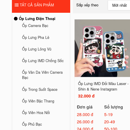
TẤT CẢ SẢN PHẨM
Sắp xếp theo
Mới nhất
Ốp Lưng Điện Thoại
Ốp Camera Bạc
Ốp Lưng Pha Lê
Ốp Lưng Lông Vũ
Ốp Lưng IMD Chống Sốc
Ốp Vân Da Viền Camera
Bạc
Ốp Lưng IMD Đổi Màu Laser -
Shin & Nene Instagram
Ốp Trong Suốt Space
32.000 đ
Ốp Viền Bậc Thang
Đơn giá
Số lượng
Ốp Viền Hoa Nổi
28.000 đ
5-19
26.000 đ
20-49
Ốp Phủ Bạc
24.000 đ
50-100