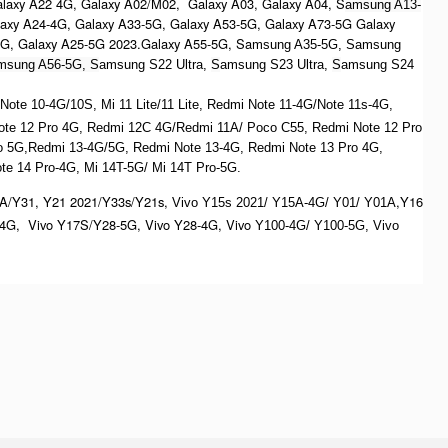
alaxy A22 4G, Galaxy A02/M02, Galaxy A03, Galaxy A04, S
amsung A13-
laxy A24-4G, Galaxy A33-5G, Galaxy A53-5G, Galaxy A73-5G Galaxy
4G, Galaxy A25-5G 2023.Galaxy A55-5G, Sa
msung A35-5G, Samsung
msung A56-5G, S
amsung S22 Ultra,
S
amsung S23 Ultra,
S
amsung S24
te 10-4G/10S, Mi 11 Lite/11 Lite, Redmi Note 11-4G/Note 11s-4G,
ote 12 Pro 4G, Redmi 12C 4G/Redmi 11A/ Poco C55, Redmi Note 12 Pro
o 5G,Redmi 13-4G/5G, Redmi Note 13-4G, Redmi Note 13 Pro 4G,
e 14 Pro-4G, Mi 14T-5G/ Mi 14T Pro-5G.
A/Y31, Y21 2021/Y33s/Y21s,
,Y16
Vivo Y15s 2021/ Y15A-4G/ Y01/ Y01A
4G, Vivo Y17S/Y28-5G, Vivo Y28-4G, Vivo
Y100-4G/ Y100-5G, Vivo