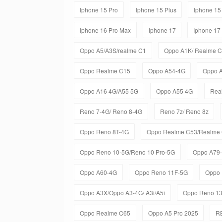
Iphone 15 Pro
Iphone 15 Plus
Iphone 15
Iphone 16 Pro Max
Iphone 17
Iphone 17
Oppo A5/A3S/realme C1
Oppo A1K/ Realme 
Oppo Realme C15
Oppo A54-4G
Oppo 
Oppo A16 4G/A55 5G
Oppo A55 4G
Rea
Reno 7-4G/ Reno 8-4G
Reno 7z/ Reno 8z
Oppo Reno 8T-4G
Oppo Realme C53/Realme
Oppo Reno 10-5G/Reno 10 Pro-5G
Oppo A79
Oppo A60-4G
Oppo Reno 11F-5G
Oppo 
Oppo A3X/Oppo A3-4G/ A3i/A5i
Oppo Reno 1
Oppo Realme C65
Oppo A5 Pro 2025
R