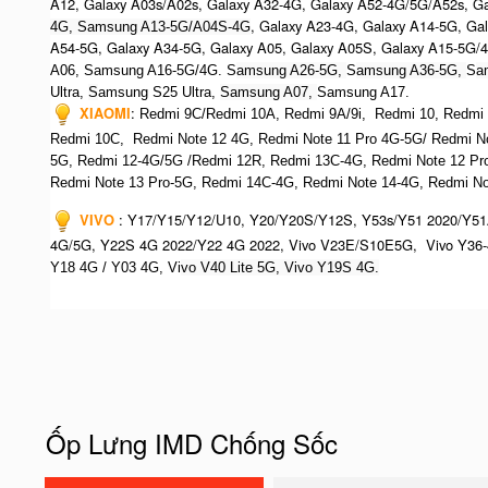
A12, Galaxy A03s/A02s, Galaxy A32-4G, Galaxy A52-4G/5G/A52s, G
, Galaxy A23-4G, Galaxy A14-5G, Ga
4G, Samsung A13-5G/A04S-4G
A54-5G, Galaxy A34-5G, Galaxy A05, Galaxy A05S, Galaxy A15-5G/
A06, Samsung A16-5G/4G. S
amsung A26-5G,
S
amsung A36-5G,
S
a
Ultra,
S
amsung S25 Ultra,
Samsung A07,
Samsung A17.
XIAOMI
:
Redmi 9C/Redmi 10A, Redmi 9A/9i, Redmi 10, Redmi No
Redmi 10C, Redmi Note 12 4G,
Redmi Note 11 Pro 4G-5G/ Redmi N
5G, Redmi 12-4G/5G /Redmi 12R, Redmi 13C-4G,
Redmi Note 12 Pr
R
edmi Note 13 Pro-5G, Redmi 14C-4G, Redmi Note 14-4G, Redmi Not
VIVO
:
Y17/Y15/Y12/U10, Y20/Y20S/Y12S, Y53s/Y51 2020/Y51
4G/5G, Y22S 4G 2022/Y22 4G 2022, Vivo V23E/S10E5G, Vivo Y36-
Y18 4G / Y03 4G, Vi
vo V40 Lite 5G, Vivo Y19S 4G.
Ốp Lưng IMD Chống Sốc