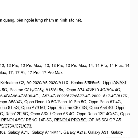
n quang, bên ngoài lưng nhám in hình sắc nét.
 12, 12 Pro, 12 Pro Max, 13, 13 Pro, 13 Pro Max, 14, 14 Pro, 14 Plus, 14
Max, 17, 17 Air, 17 Pro, 17 Pro Max.
K/Realme C2, A9 2020/A5 2020/A11X, Realme5/5i/5s/6i,
Oppo A8/A31
6-5G, Realme C21y/C25y, A15/A15s, Oppo A74-4G/F19-4G/A94-4G,
76-4G/A96-4G/A36-4G, A57-4G 2022/A77s/A77-4G 2022, A17-4G/A17K,
ppo A58/4G, Oppo Reno 10-5G/Reno 10 Pro 5G, Oppo Reno 8T-4G,
eno 8T-5G, Oppo A79-5G, Oppo Realme C67-4G, O
ppo A54-4G, Oppo
5G, Reno12F-5G, O
ppo A3X / Oppo A3-4G. Oppo Reno 13F-4G/5G, Oppo
, R
ENO14-5G/ RENO 14F-5G,
RENO14 PRO 5G,
OP A5 5G/ OP A5
5/C75X/C71/C73.
0s, Galaxy A71, Galaxy A11/M11, Galaxy A21s, Galaxy A31, Galaxy