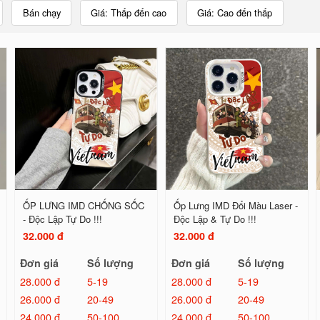
Bán chạy
Giá: Thấp đến cao
Giá: Cao đến thấp
ỐP LƯNG IMD CHỐNG SỐC
Ốp Lưng IMD Đổi Màu Laser -
- Độc Lập Tự Do !!!
Độc Lập & Tự Do !!!
32.000 đ
32.000 đ
Đơn giá
Số lượng
Đơn giá
Số lượng
28.000 đ
5-19
28.000 đ
5-19
26.000 đ
20-49
26.000 đ
20-49
24.000 đ
50-100
24.000 đ
50-100