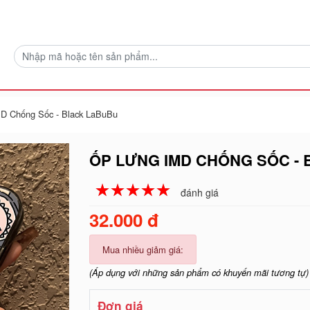
D Chống Sốc - Black LaBuBu
ỐP LƯNG IMD CHỐNG SỐC -
☆
★
☆
★
☆
★
☆
★
☆
★
đánh giá
32.000 đ
Mua nhiều giảm giá:
(Áp dụng với những sản phẩm có khuyến mãi tương tự)
Đơn giá