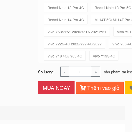
Redmi Note 13 Pro-4G
Redmi Note 13 Pro-5G
Redmi Note 14 Pro-4G
Mi 14T-5G/ Mi 14T Pro
Vivo Y53s/Y51 2020/Y51A 2021/Y31
Vivo Y21
Vivo Y22S-4G 2022/Y22-4G 2022
Vivo Y36-4
Vivo Y18 4G / Y03 4G
Vivo Y19S 4G
-
+
Số lượng:
sản phẩm tại kh
MUA NGAY
Thêm vào giỏ