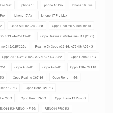
 Pro Max
Iphone 16
Iphone 16 Pro
Iphone 16 Plus
 Pro
Iphone 17 Air
Iphone 17 Pro Max
C2
Oppo A9 2020/A5 2020
Oppo Real me 5/ Real me 6i
A95 4G/A74-4G/F19-4G
Oppo Realme C20/Realme C11 (2021)
lme C12/C25/C25s
Realme 9i/ Oppo A36 4G/ A76 4G/ A96 4G
Oppo A57-4G/5G 2022/ A77s/ A77 4G 2022
Oppo Reno 8T-5G
 C51
Oppo A58-4G
Oppo A78-4G
Oppo A38-4G/ A18
-5G
Oppo Realme C67 4G
Oppo Reno 11 5G
Reno 12-5G
Oppo Reno 12F-5G
3F-4G/5G
Oppo Reno 13-5G
Oppo Reno 13 Pro-5G
ENO14-5G/ RENO 14F-5G
RENO14 PRO 5G