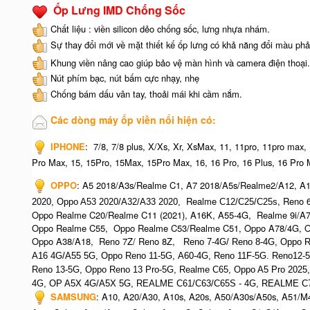
Ốp Lưng IMD Chống Sốc
Chất liệu : viền silicon dẻo chống sốc, lưng nhựa nhám.
Sự thay đổi mới về mặt thiết kế ốp lưng có khả năng đổi màu phả
Khung viền nâng cao giúp bảo vệ màn hình và camera điện thoại.
Nút phím bạc, nút bấm cực nhạy, nhẹ
Chống bám dấu vân tay, thoải mái khi cầm nắm.
Các dòng máy ốp viền nổi hiện có:
IPHONE
:
7/8, 7/8 plus, X/Xs, Xr, XsMax, 11, 11pro, 11pro max,
Pro Max, 15, 15Pro, 15Max, 15Pro Max,
16, 16 Pro, 16 Plus, 16 Pro 
OPPO
:
A5 2018/A3s/Realme C1, A7 2018/A5s/Realme2/A12, A1
Realme
, Reno 
2020, O
ppo A53 2020/A32/A33 2020,
C12/C25/C25s
Oppo Realme C20/Realme C11 (2021), A16K, A55-4G, Realme 9i/A
Oppo Realme C55, Oppo Realme C53/Realme C51, Oppo A78/4G, O
Oppo A38/A18, Reno 7Z/ Reno 8Z,
Reno 7-4G/ Reno 8-4G, Oppo R
A16 4G/A55 5G, Oppo Reno 11-5G, A60-4G, Reno 11F-5G. Reno12-
Reno 13-5G, Oppo Reno 13 Pro-5G, Realme C65, O
ppo A5 Pro 2025
4G,
OP A5X 4G/A5X 5G,
REALME C61/C63/C65S - 4G,
REALME C7
SAMSUNG
:
A10, A20/A30, A10s, A20s, A50/A30s/A50s, A51/M4