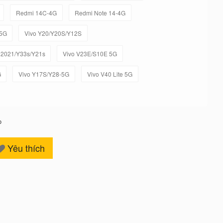
Redmi 14C-4G
Redmi Note 14-4G
-5G
Vivo Y20/Y20S/Y12S
 2021/Y33s/Y21s
Vivo V23E/S10E 5G
G
Vivo Y17S/Y28-5G
Vivo V40 Lite 5G
o
Yêu thích