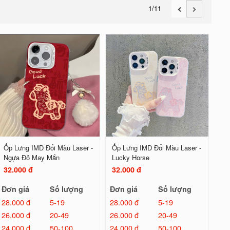
1
/11
Ốp Lưng IMD Đổi Màu Laser -
Ốp Lưng IMD Đổi Màu Laser -
Ngựa Đỏ May Mắn
Lucky Horse
32.000 đ
32.000 đ
Đơn giá
Số lượng
Đơn giá
Số lượng
28.000 đ
5-19
28.000 đ
5-19
26.000 đ
20-49
26.000 đ
20-49
24.000 đ
50-100
24.000 đ
50-100