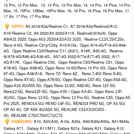
12 Pro, 12 Pro Max, 13, 13 Pro, 13 Pro Max, 14, 14 Pro, 14 Plus, 14 Pro
Max, 15, 15Pro, 15Max, 15Pro Max,
16, 16 Pro, 16 Plus, 16 Pro Max, 17,
17 Air, 17 Pro, 17 Pro Max.
OPPO
:
A5 2018/A3s/Realme C1, A7 2018/A5s/Realme2/A12,
A1K/Realme C2, A9 2020/A5 2020/A11X, Realme5/5i/5s/6i,
Oppo
Realme
,
A8/A31 2020, O
ppo A53 2020/A32/A33 2020,
C12/C25/C25s
Reno 6-5G, Realme C21y/C25y, A15/A15s, Oppo A74-4G/F19-4G/A94-
4G, Oppo Realme C20/Realme C11 (2021), A16K, A55-4G, Realme
9i/A76-4G/A96-4G/A36-4G, A57-4G 2022/A77s/A77-4G 2022, A17-
4G/A17K, Oppo Realme C55, Oppo Realme C53/Realme C51, Oppo
A78/4G, Oppo A58/4G, Oppo Reno 10-5G/Reno 10 Pro 5G, Oppo Reno
8T-4G, Oppo A38/A18, Reno 7Z/ Reno 8Z,
Reno 7-4G/ Reno 8-4G,
Oppo Reno 8T-5G, Oppo A79-5G, Oppo Realme C67-4G, O
ppo A54-4G,
Oppo A16 4G/A55 5G, Oppo Reno 11-5G, A60-4G, Reno 11F-5G.
Reno12-5G, Reno12F-5G, O
ppo A3X / Oppo A3-4G. Oppo Reno 13F-
4G/5G, Oppo Reno 13-5G, Oppo Reno 13 Pro-5G, Realme C65, O
ppo A5
Pro 2025, R
ENO14-5G/ RENO 14F-5G,
RENO14 PRO 5G,
OP A5 5G/
OP A5 4G,
OP A5X 4G/A5X 5G,
REALME C61/C63/C65S -
4G,
REALME C75/C75X/C71/C73.
SAMSUNG
:
A10, A20/A30, A10s, A20s, A50/A30s/A50s, A51/M40s,
Galaxy A71, Galaxy A11/M11, Galaxy A21s, Galaxy A31, Galaxy A12,
Galaxy A03s/A02s, Galaxy A32-4G, Galaxy A52-4G/5G/A52s, Galaxy A22