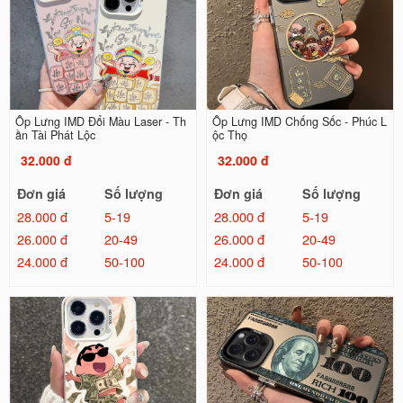
Ốp Lưng IMD Đổi Màu Laser - Th
Ốp Lưng IMD Chống Sốc - Phúc L
ần Tài Phát Lộc
ộc Thọ
32.000 đ
32.000 đ
Đơn giá
Số lượng
Đơn giá
Số lượng
28.000 đ
5-19
28.000 đ
5-19
26.000 đ
20-49
26.000 đ
20-49
24.000 đ
50-100
24.000 đ
50-100