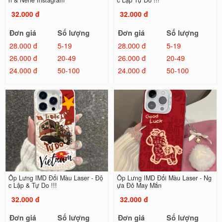
n & Nene Instagram
c Lập Tự Do !!!
32.000 đ
32.000 đ
Đơn giá
Số lượng
Đơn giá
Số lượng
28.000 đ
5-19
28.000 đ
5-19
26.000 đ
20-49
26.000 đ
20-49
24.000 đ
50-100
24.000 đ
50-100
Ốp Lưng IMD Đổi Màu Laser - Độ
Ốp Lưng IMD Đổi Màu Laser - Ng
c Lập & Tự Do !!!
ựa Đỏ May Mắn
32.000 đ
32.000 đ
Đơn giá
Số lượng
Đơn giá
Số lượng