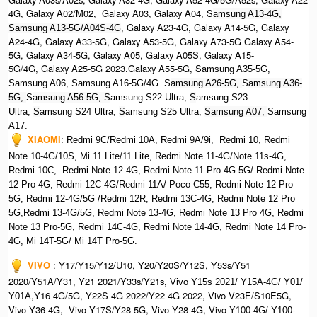
4G, Galaxy A02/M02, Galaxy A03, Galaxy A04, S
amsung A13-4G,
, Galaxy A23-4G, Galaxy A14-5G, Galaxy
Samsung A13-5G/A04S-4G
A24-4G, Galaxy A33-5G, Galaxy A53-5G, Galaxy A73-5G Galaxy A54-
5G, Galaxy A34-5G, Galaxy A05, Galaxy A05S, Galaxy A15-
5G/4G, Galaxy A25-5G 2023.Galaxy A55-5G, Sa
msung A35-5G,
Samsung A06, Samsung A16-5G/4G. S
amsung A26-5G,
S
amsung A36-
5G,
S
amsung A56-5G, S
amsung S22 Ultra,
S
amsung S23
Ultra,
S
amsung S24 Ultra,
S
amsung S25 Ultra,
Samsung A07,
Samsung
A17.
XIAOMI
:
Redmi 9C/Redmi 10A, Redmi 9A/9i, Redmi 10, Redmi
Note 10-4G/10S, Mi 11 Lite/11 Lite, Redmi Note 11-4G/Note 11s-4G,
Redmi 10C, Redmi Note 12 4G,
Redmi Note 11 Pro 4G-5G/ Redmi Note
12 Pro 4G, Redmi 12C 4G/Redmi 11A/ Poco C55, Redmi Note 12 Pro
5G, Redmi 12-4G/5G /Redmi 12R, Redmi 13C-4G,
Redmi Note 12 Pro
5G,Redmi 13-4G/5G, Redmi Note 13-4G, Redmi Note 13 Pro 4G, R
edmi
Note 13 Pro-5G, Redmi 14C-4G, Redmi Note 14-4G, Redmi Note 14 Pro-
4G, Mi 14T-5G/ Mi 14T Pro-5G.
VIVO
:
Y17/Y15/Y12/U10, Y20/Y20S/Y12S, Y53s/Y51
2020/Y51A/Y31, Y21 2021/Y33s/Y21s,
Vivo Y15s 2021/ Y15A-4G/ Y01/
,Y16 4G/5G, Y22S 4G 2022/Y22 4G 2022, Vivo V23E/S10E5G,
Y01A
Vivo Y36-4G, Vivo Y17S/Y28-5G, Vivo Y28-4G, Vivo
Y100-4G/ Y100-