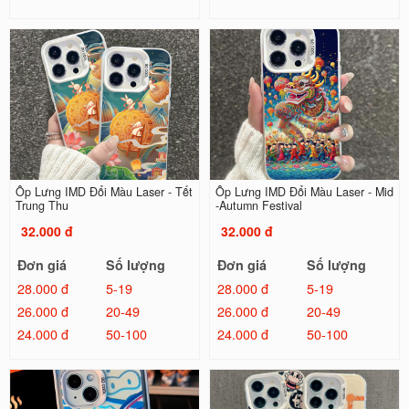
Ốp Lưng IMD Đổi Màu Laser - Tết
Ốp Lưng IMD Đổi Màu Laser - Mid
Trung Thu
-Autumn Festival
32.000 đ
32.000 đ
Đơn giá
Số lượng
Đơn giá
Số lượng
28.000 đ
5-19
28.000 đ
5-19
26.000 đ
20-49
26.000 đ
20-49
24.000 đ
50-100
24.000 đ
50-100