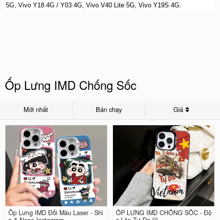
5G, Vivo Y18 4G / Y03 4G, Vi
vo V40 Lite 5G, Vivo Y19S 4G.
Ốp Lưng IMD Chống Sốc
Mới nhất
Bán chạy
Giá
Ốp Lưng IMD Đổi Màu Laser - Shi
ỐP LƯNG IMD CHỐNG SỐC - Độ