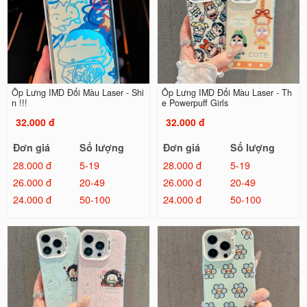
Ốp Lưng IMD Đổi Màu Laser - Shi
Ốp Lưng IMD Đổi Màu Laser - Th
n !!!
e Powerpuff Girls
32.000 đ
32.000 đ
Đơn giá
Số lượng
Đơn giá
Số lượng
28.000 đ
5-19
28.000 đ
5-19
26.000 đ
20-49
26.000 đ
20-49
24.000 đ
50-100
24.000 đ
50-100