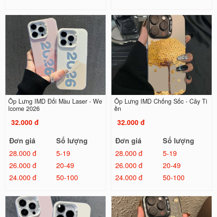
Ốp Lưng IMD Đổi Màu Laser - We
Ốp Lưng IMD Chống Sốc - Cây Ti
lcome 2026
ền
32.000 đ
32.000 đ
Đơn giá
Số lượng
Đơn giá
Số lượng
28.000 đ
5-19
28.000 đ
5-19
26.000 đ
20-49
26.000 đ
20-49
24.000 đ
50-100
24.000 đ
50-100