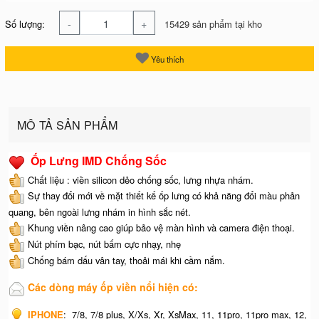
-
+
Số lượng:
15429 sản phẩm tại kho
Yêu thích
MÔ TẢ SẢN PHẨM
Ốp Lưng IMD Chống Sốc
Chất liệu : viền silicon dẻo chống sốc, lưng nhựa nhám.
Sự thay đổi mới về mặt thiết kế ốp lưng có khả năng đổi màu phản
quang, bên ngoài lưng nhám in hình sắc nét.
Khung viền nâng cao giúp bảo vệ màn hình và camera điện thoại.
Nút phím bạc, nút bấm cực nhạy, nhẹ
Chống bám dấu vân tay, thoải mái khi cầm nắm.
Các dòng máy ốp viền nổi hiện có:
IPHONE
:
7/8, 7/8 plus, X/Xs, Xr, XsMax, 11, 11pro, 11pro max, 12,