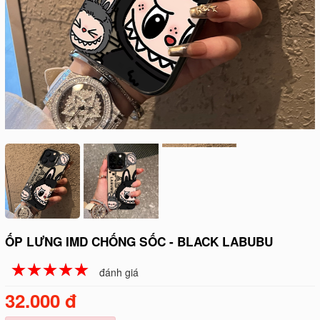
ỐP LƯNG IMD CHỐNG SỐC - BLACK LABUBU
☆
★
☆
★
☆
★
☆
★
☆
★
đánh giá
32.000 đ