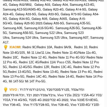
4G, Galaxy A02/M02, Galaxy A03, Galaxy A04, S
amsung A13-4G,
, Galaxy A23-4G, Galaxy A14-5G, Galaxy
Samsung A13-5G/A04S-4G
A24-4G, Galaxy A33-5G, Galaxy A53-5G, Galaxy A73-5G Galaxy A54-
5G, Galaxy A34-5G, Galaxy A05, Galaxy A05S, Galaxy A15-
5G/4G, Galaxy A25-5G 2023.Galaxy A55-5G, Sa
msung A35-5G,
Samsung A06, Samsung A16-5G/4G. S
amsung A26-5G,
S
amsung A36-
5G,
S
amsung A56-5G, S
amsung S22 Ultra,
S
amsung S23
Ultra,
S
amsung S24 Ultra,
S
amsung S25 Ultra,
Samsung A07,
Samsung
A17.
XIAOMI
:
Redmi 9C/Redmi 10A, Redmi 9A/9i, Redmi 10, Redmi
Note 10-4G/10S, Mi 11 Lite/11 Lite, Redmi Note 11-4G/Note 11s-4G,
Redmi 10C, Redmi Note 12 4G,
Redmi Note 11 Pro 4G-5G/ Redmi Note
12 Pro 4G, Redmi 12C 4G/Redmi 11A/ Poco C55, Redmi Note 12 Pro
5G, Redmi 12-4G/5G /Redmi 12R, Redmi 13C-4G,
Redmi Note 12 Pro
5G,Redmi 13-4G/5G, Redmi Note 13-4G, Redmi Note 13 Pro 4G, R
edmi
Note 13 Pro-5G, Redmi 14C-4G, Redmi Note 14-4G, Redmi Note 14 Pro-
4G, Mi 14T-5G/ Mi 14T Pro-5G.
VIVO
:
Y17/Y15/Y12/U10, Y20/Y20S/Y12S, Y53s/Y51
2020/Y51A/Y31, Y21 2021/Y33s/Y21s,
Vivo Y15s 2021/ Y15A-4G/ Y01/
,Y16 4G/5G, Y22S 4G 2022/Y22 4G 2022, Vivo V23E/S10E5G,
Y01A
Vivo Y36-4G, Vivo Y17S/Y28-5G, Vivo Y28-4G, Vivo
Y100-4G/ Y100-