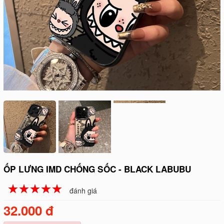
ỐP LƯNG IMD CHỐNG SỐC - BLACK LABUBU
☆
★
☆
★
☆
★
☆
★
☆
★
đánh giá
32.000 đ