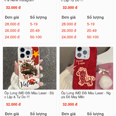
n & Nene Instagram
c Lập Tự Do !!!
32.000 đ
32.000 đ
Đơn giá
Số lượng
Đơn giá
Số lượng
28.000 đ
5-19
28.000 đ
5-19
26.000 đ
20-49
26.000 đ
20-49
24.000 đ
50-100
24.000 đ
50-100
Ốp Lưng IMD Đổi Màu Laser - Độ
Ốp Lưng IMD Đổi Màu Laser - Ng
c Lập & Tự Do !!!
ựa Đỏ May Mắn
32.000 đ
32.000 đ
Đơn giá
Số lượng
Đơn giá
Số lượng