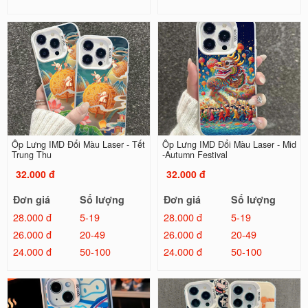
Ốp Lưng IMD Đổi Màu Laser - Tết
Ốp Lưng IMD Đổi Màu Laser - Mid
Trung Thu
-Autumn Festival
32.000 đ
32.000 đ
Đơn giá
Số lượng
Đơn giá
Số lượng
28.000 đ
5-19
28.000 đ
5-19
26.000 đ
20-49
26.000 đ
20-49
24.000 đ
50-100
24.000 đ
50-100