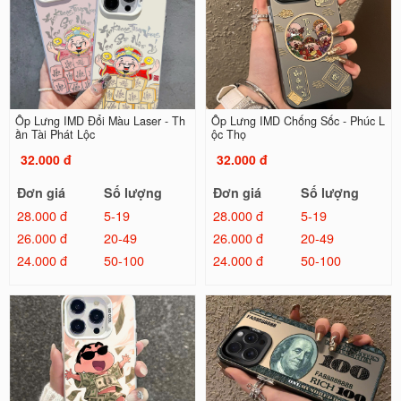
Ốp Lưng IMD Đổi Màu Laser - Th
Ốp Lưng IMD Chống Sốc - Phúc L
ần Tài Phát Lộc
ộc Thọ
32.000 đ
32.000 đ
Đơn giá
Số lượng
Đơn giá
Số lượng
28.000 đ
5-19
28.000 đ
5-19
26.000 đ
20-49
26.000 đ
20-49
24.000 đ
50-100
24.000 đ
50-100