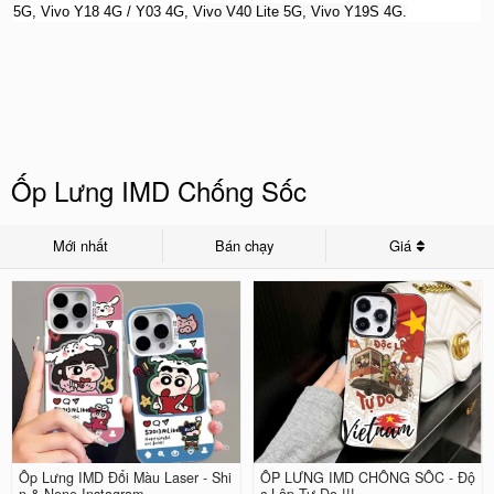
5G, Vivo Y18 4G / Y03 4G, Vi
vo V40 Lite 5G, Vivo Y19S 4G.
Ốp Lưng IMD Chống Sốc
Mới nhất
Bán chạy
Giá
Ốp Lưng IMD Đổi Màu Laser - Shi
ỐP LƯNG IMD CHỐNG SỐC - Độ