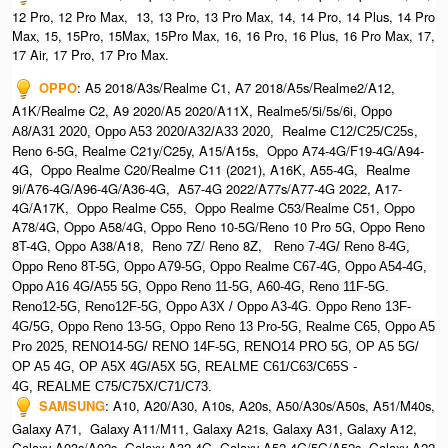
12 Pro, 12 Pro Max, 13, 13 Pro, 13 Pro Max, 14, 14 Pro, 14 Plus, 14 Pro
Max, 15, 15Pro, 15Max, 15Pro Max,
16, 16 Pro, 16 Plus, 16 Pro Max, 17,
17 Air, 17 Pro, 17 Pro Max.
OPPO
:
A5 2018/A3s/Realme C1, A7 2018/A5s/Realme2/A12,
A1K/Realme C2, A9 2020/A5 2020/A11X, Realme5/5i/5s/6i,
Oppo
Realme
,
A8/A31 2020, O
ppo A53 2020/A32/A33 2020,
C12/C25/C25s
Reno 6-5G, Realme C21y/C25y, A15/A15s, Oppo A74-4G/F19-4G/A94-
4G, Oppo Realme C20/Realme C11 (2021), A16K, A55-4G, Realme
9i/A76-4G/A96-4G/A36-4G, A57-4G 2022/A77s/A77-4G 2022, A17-
4G/A17K, Oppo Realme C55, Oppo Realme C53/Realme C51, Oppo
A78/4G, Oppo A58/4G, Oppo Reno 10-5G/Reno 10 Pro 5G, Oppo Reno
8T-4G, Oppo A38/A18, Reno 7Z/ Reno 8Z,
Reno 7-4G/ Reno 8-4G,
Oppo Reno 8T-5G, Oppo A79-5G, Oppo Realme C67-4G, O
ppo A54-4G,
Oppo A16 4G/A55 5G, Oppo Reno 11-5G, A60-4G, Reno 11F-5G.
Reno12-5G, Reno12F-5G, O
ppo A3X / Oppo A3-4G. Oppo Reno 13F-
4G/5G, Oppo Reno 13-5G, Oppo Reno 13 Pro-5G, Realme C65, O
ppo A5
Pro 2025, R
ENO14-5G/ RENO 14F-5G,
RENO14 PRO 5G,
OP A5 5G/
OP A5 4G,
OP A5X 4G/A5X 5G,
REALME C61/C63/C65S -
4G,
REALME C75/C75X/C71/C73.
SAMSUNG
:
A10, A20/A30, A10s, A20s, A50/A30s/A50s, A51/M40s,
Galaxy A71, Galaxy A11/M11, Galaxy A21s, Galaxy A31, Galaxy A12,
Galaxy A03s/A02s, Galaxy A32-4G, Galaxy A52-4G/5G/A52s, Galaxy A22