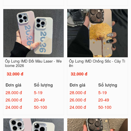
Ốp Lưng IMD Đổi Màu Laser - We
Ốp Lưng IMD Chống Sốc - Cây Ti
lcome 2026
ền
32.000 đ
32.000 đ
Đơn giá
Số lượng
Đơn giá
Số lượng
28.000 đ
5-19
28.000 đ
5-19
26.000 đ
20-49
26.000 đ
20-49
24.000 đ
50-100
24.000 đ
50-100