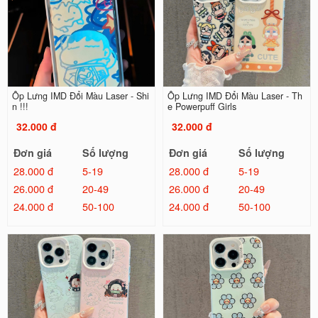
Ốp Lưng IMD Đổi Màu Laser - Shi
Ốp Lưng IMD Đổi Màu Laser - Th
n !!!
e Powerpuff Girls
32.000 đ
32.000 đ
Đơn giá
Số lượng
Đơn giá
Số lượng
28.000 đ
5-19
28.000 đ
5-19
26.000 đ
20-49
26.000 đ
20-49
24.000 đ
50-100
24.000 đ
50-100