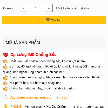
-
+
Số lượng:
15429 sản phẩm tại kho
Yêu thích
MÔ TẢ SẢN PHẨM
Ốp Lưng IMD Chống Sốc
Chất liệu : viền silicon dẻo chống sốc, lưng nhựa nhám.
Sự thay đổi mới về mặt thiết kế ốp lưng có khả năng đổi màu phản
quang, bên ngoài lưng nhám in hình sắc nét.
Khung viền nâng cao giúp bảo vệ màn hình và camera điện thoại.
Nút phím bạc, nút bấm cực nhạy, nhẹ
Chống bám dấu vân tay, thoải mái khi cầm nắm.
Các dòng máy ốp viền nổi hiện có:
IPHONE
:
7/8, 7/8 plus, X/Xs, Xr, XsMax, 11, 11pro, 11pro max, 12,