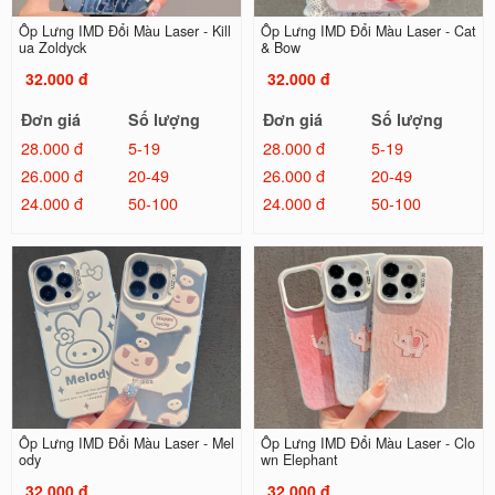
Ốp Lưng IMD Đổi Màu Laser - Kill
Ốp Lưng IMD Đổi Màu Laser - Cat
ua Zoldyck
& Bow
32.000 đ
32.000 đ
Đơn giá
Số lượng
Đơn giá
Số lượng
28.000 đ
5-19
28.000 đ
5-19
26.000 đ
20-49
26.000 đ
20-49
24.000 đ
50-100
24.000 đ
50-100
Ốp Lưng IMD Đổi Màu Laser - Mel
Ốp Lưng IMD Đổi Màu Laser - Clo
ody
wn Elephant
32.000 đ
32.000 đ