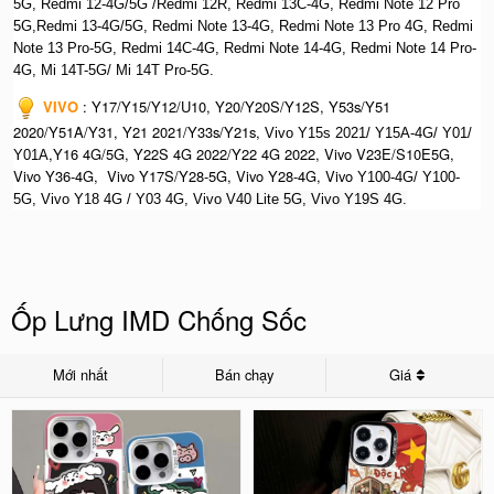
5G, Redmi 12-4G/5G /Redmi 12R, Redmi 13C-4G,
Redmi Note 12 Pro
5G,Redmi 13-4G/5G, Redmi Note 13-4G, Redmi Note 13 Pro 4G, R
edmi
Note 13 Pro-5G, Redmi 14C-4G, Redmi Note 14-4G, Redmi Note 14 Pro-
4G, Mi 14T-5G/ Mi 14T Pro-5G.
VIVO
:
Y17/Y15/Y12/U10, Y20/Y20S/Y12S, Y53s/Y51
2020/Y51A/Y31, Y21 2021/Y33s/Y21s,
Vivo Y15s 2021/ Y15A-4G/ Y01/
,Y16 4G/5G, Y22S 4G 2022/Y22 4G 2022, Vivo V23E/S10E5G,
Y01A
Vivo Y36-4G, Vivo Y17S/Y28-5G, Vivo Y28-4G, Vivo
Y100-4G/ Y100-
5G, Vivo Y18 4G / Y03 4G, Vi
vo V40 Lite 5G, Vivo Y19S 4G.
Ốp Lưng IMD Chống Sốc
Mới nhất
Bán chạy
Giá