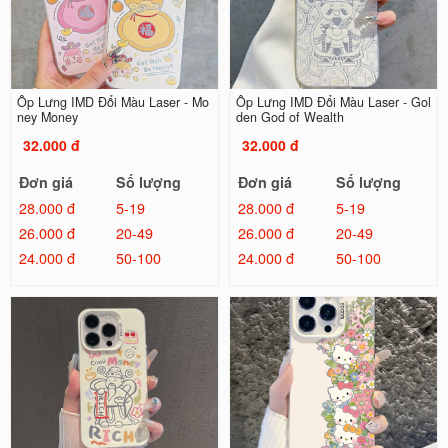
Ốp Lưng IMD Đổi Màu Laser - Mo
Ốp Lưng IMD Đổi Màu Laser - Gol
ney Money
den God of Wealth
32.000 đ
32.000 đ
Đơn giá
Số lượng
Đơn giá
Số lượng
28.000 đ
5-19
28.000 đ
5-19
26.000 đ
20-49
26.000 đ
20-49
24.000 đ
50-100
24.000 đ
50-100