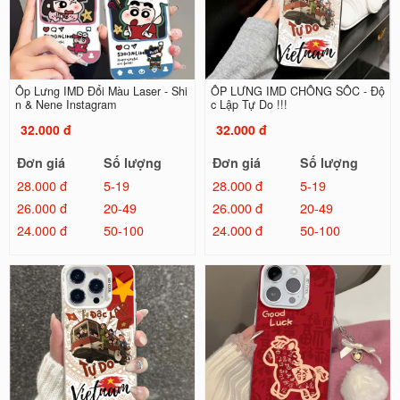
Ốp Lưng IMD Đổi Màu Laser - Shi
ỐP LƯNG IMD CHỐNG SỐC - Độ
n & Nene Instagram
c Lập Tự Do !!!
32.000 đ
32.000 đ
Đơn giá
Số lượng
Đơn giá
Số lượng
28.000 đ
5-19
28.000 đ
5-19
26.000 đ
20-49
26.000 đ
20-49
24.000 đ
50-100
24.000 đ
50-100