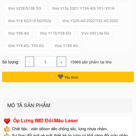
Vivo V23E/S10E 5G
Vivo Y15s 2021/ Y15A-4G/ Y01/ Y01A
Vivo Y16 4G/Y16 5G/Y02s
Vivo Y22S-4G 2022/Y22-4G 2022
Vivo Y36-4G
Vivo Y17S/Y28-5G
Vivo V40 Lite 5G
Vivo Y18 4G / Y03 4G
Vivo Y19S 4G
-
+
Số lượng:
15969 sản phẩm tại kho
Yêu thích
MÔ TẢ SẢN PHẨM
Ốp Lưng IMD Đổi Màu Laser
Chất liệu : viền silicon dẻo chống sốc, lưng nhựa nhám.
Sự thay đổi mới về mặt thiết kế ốp lưng có khả năng đổi màu phản