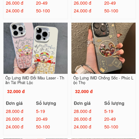
26.000 đ
20-49
26.000 đ
20-49
24.000 đ
50-100
24.000 đ
50-100
Ốp Lưng IMD Đổi Màu Laser - Th
Ốp Lưng IMD Chống Sốc - Phúc L
ần Tài Phát Lộc
ộc Thọ
32.000 đ
32.000 đ
Đơn giá
Số lượng
Đơn giá
Số lượng
28.000 đ
5-19
28.000 đ
5-19
26.000 đ
20-49
26.000 đ
20-49
24.000 đ
50-100
24.000 đ
50-100