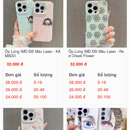
Ốp Lưng IMD Đổi Màu Laser - KA
Ốp Lưng IMD Đổi Màu Laser - Re
MADO
d Cheek Flower
32.000 đ
32.000 đ
Đơn giá
Số lượng
Đơn giá
Số lượng
28.000 đ
5-19
28.000 đ
5-19
26.000 đ
20-49
26.000 đ
20-49
24.000 đ
50-100
24.000 đ
50-100