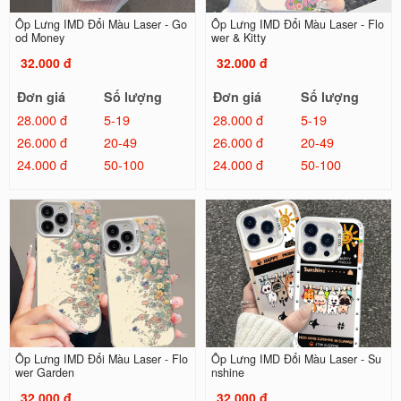
Ốp Lưng IMD Đổi Màu Laser - Go
Ốp Lưng IMD Đổi Màu Laser - Flo
od Money
wer & Kitty
32.000 đ
32.000 đ
Đơn giá
Số lượng
Đơn giá
Số lượng
28.000 đ
5-19
28.000 đ
5-19
26.000 đ
20-49
26.000 đ
20-49
24.000 đ
50-100
24.000 đ
50-100
Ốp Lưng IMD Đổi Màu Laser - Flo
Ốp Lưng IMD Đổi Màu Laser - Su
wer Garden
nshine
32.000 đ
32.000 đ