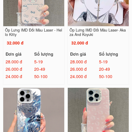
Ốp Lưng IMD Đổi Màu Laser - Hel
Ốp Lưng IMD Đổi Màu Laser- Aka
lo Kitty
za And Koyuki
32.000 đ
32.000 đ
Đơn giá
Số lượng
Đơn giá
Số lượng
28.000 đ
5-19
28.000 đ
5-19
26.000 đ
20-49
26.000 đ
20-49
24.000 đ
50-100
24.000 đ
50-100