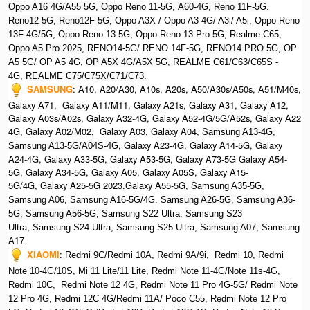
Oppo A16 4G/A55 5G, Oppo Reno 11-5G, A60-4G, Reno 11F-5G.
Reno12-5G, Reno12F-5G, O
ppo A3X / Oppo A3-4G/ A3i/ A5i, Oppo Reno
13F-4G/5G, Oppo Reno 13-5G, Oppo Reno 13 Pro-5G, Realme C65,
O
ppo A5 Pro 2025, R
ENO14-5G/ RENO 14F-5G,
RENO14 PRO 5G,
OP
A5 5G/ OP A5 4G,
OP A5X 4G/A5X 5G,
REALME C61/C63/C65S -
4G,
REALME C75/C75X/C71/C73.
SAMSUNG
:
A10, A20/A30, A10s, A20s, A50/A30s/A50s, A51/M40s,
Galaxy A71, Galaxy A11/M11, Galaxy A21s, Galaxy A31, Galaxy A12,
Galaxy A03s/A02s, Galaxy A32-4G, Galaxy A52-4G/5G/A52s, Galaxy A22
4G, Galaxy A02/M02, Galaxy A03, Galaxy A04, S
amsung A13-4G,
, Galaxy A23-4G, Galaxy A14-5G, Galaxy
Samsung A13-5G/A04S-4G
A24-4G, Galaxy A33-5G, Galaxy A53-5G, Galaxy A73-5G Galaxy A54-
5G, Galaxy A34-5G, Galaxy A05, Galaxy A05S, Galaxy A15-
5G/4G, Galaxy A25-5G 2023.Galaxy A55-5G, Sa
msung A35-5G,
Samsung A06, Samsung A16-5G/4G. S
amsung A26-5G,
S
amsung A36-
5G,
S
amsung A56-5G, S
amsung S22 Ultra,
S
amsung S23
Ultra,
S
amsung S24 Ultra,
S
amsung S25 Ultra,
Samsung A07,
Samsung
A17.
XIAOMI
:
Redmi 9C/Redmi 10A, Redmi 9A/9i, Redmi 10, Redmi
Note 10-4G/10S, Mi 11 Lite/11 Lite, Redmi Note 11-4G/Note 11s-4G,
Redmi 10C, Redmi Note 12 4G,
Redmi Note 11 Pro 4G-5G/ Redmi Note
12 Pro 4G, Redmi 12C 4G/Redmi 11A/ Poco C55, Redmi Note 12 Pro