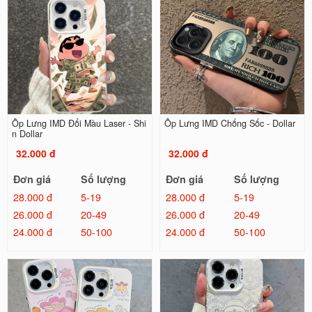
Ốp Lưng IMD Đổi Màu Laser - Shi
Ốp Lưng IMD Chống Sốc - Dollar
n Dollar
32.000 đ
32.000 đ
Đơn giá
Số lượng
Đơn giá
Số lượng
28.000 đ
5-19
28.000 đ
5-19
26.000 đ
20-49
26.000 đ
20-49
24.000 đ
50-100
24.000 đ
50-100