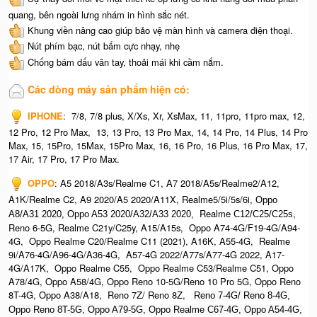
quang, bên ngoài lưng nhám in hình sắc nét.
Khung viền nâng cao giúp bảo vệ màn hình và camera điện thoại.
Nút phím bạc, nút bấm cực nhạy, nhẹ
Chống bám dấu vân tay, thoải mái khi cầm nắm.
Các dòng máy sản phẩm hiện có:
IPHONE
:
7/8, 7/8 plus, X/Xs, Xr, XsMax, 11, 11pro, 11pro max, 12,
12 Pro, 12 Pro Max, 13, 13 Pro, 13 Pro Max, 14, 14 Pro, 14 Plus, 14 Pro
Max, 15, 15Pro, 15Max, 15Pro Max,
16, 16 Pro, 16 Plus, 16 Pro Max, 17,
17 Air, 17 Pro, 17 Pro Max.
OPPO
:
A5 2018/A3s/Realme C1, A7 2018/A5s/Realme2/A12,
A1K/Realme C2, A9 2020/A5 2020/A11X, Realme5/5i/5s/6i,
Oppo
Realme
,
A8/A31 2020, O
ppo A53 2020/A32/A33 2020,
C12/C25/C25s
Reno 6-5G, Realme C21y/C25y, A15/A15s, Oppo A74-4G/F19-4G/A94-
4G, Oppo Realme C20/Realme C11 (2021), A16K, A55-4G, Realme
9i/A76-4G/A96-4G/A36-4G, A57-4G 2022/A77s/A77-4G 2022, A17-
4G/A17K, Oppo Realme C55, Oppo Realme C53/Realme C51, Oppo
A78/4G, Oppo A58/4G, Oppo Reno 10-5G/Reno 10 Pro 5G, Oppo Reno
8T-4G, Oppo A38/A18, Reno 7Z/ Reno 8Z,
Reno 7-4G/ Reno 8-4G,
Oppo Reno 8T-5G, Oppo A79-5G, Oppo Realme C67-4G, O
ppo A54-4G,