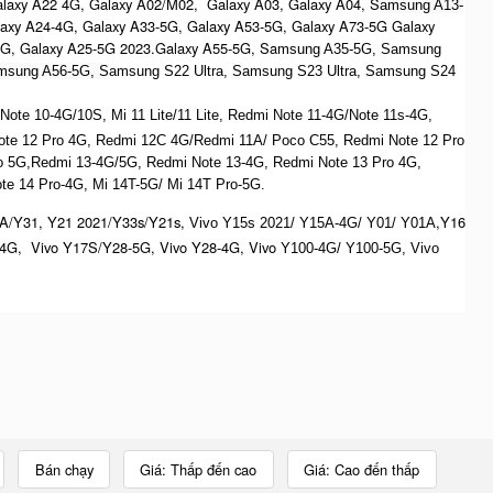
alaxy A22 4G, Galaxy A02/M02, Galaxy A03, Galaxy A04, S
amsung A13-
laxy A24-4G, Galaxy A33-5G, Galaxy A53-5G, Galaxy A73-5G Galaxy
4G, Galaxy A25-5G 2023.Galaxy A55-5G, Sa
msung A35-5G, Samsung
msung A56-5G, S
amsung S22 Ultra,
S
amsung S23 Ultra,
S
amsung S24
te 10-4G/10S, Mi 11 Lite/11 Lite, Redmi Note 11-4G/Note 11s-4G,
ote 12 Pro 4G, Redmi 12C 4G/Redmi 11A/ Poco C55, Redmi Note 12 Pro
o 5G,Redmi 13-4G/5G, Redmi Note 13-4G, Redmi Note 13 Pro 4G,
e 14 Pro-4G, Mi 14T-5G/ Mi 14T Pro-5G.
A/Y31, Y21 2021/Y33s/Y21s,
,Y16
Vivo Y15s 2021/ Y15A-4G/ Y01/ Y01A
4G, Vivo Y17S/Y28-5G, Vivo Y28-4G, Vivo
Y100-4G/ Y100-5G, Vivo
Bán chạy
Giá: Thấp đến cao
Giá: Cao đến thấp