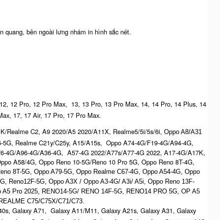
n quang, bên ngoài lưng nhám in hình sắc nét.
 12, 12 Pro, 12 Pro Max, 13, 13 Pro, 13 Pro Max, 14, 14 Pro, 14 Plus, 14
Max, 17, 17 Air, 17 Pro, 17 Pro Max.
K/Realme C2, A9 2020/A5 2020/A11X, Realme5/5i/5s/6i,
Oppo A8/A31
6-5G, Realme C21y/C25y, A15/A15s, Oppo A74-4G/F19-4G/A94-4G,
76-4G/A96-4G/A36-4G, A57-4G 2022/A77s/A77-4G 2022, A17-4G/A17K,
ppo A58/4G, Oppo Reno 10-5G/Reno 10 Pro 5G, Oppo Reno 8T-4G,
eno 8T-5G, Oppo A79-5G, Oppo Realme C67-4G, O
ppo A54-4G, Oppo
5G, Reno12F-5G, O
ppo A3X / Oppo A3-4G/ A3i/ A5i, Oppo Reno 13F-
 A5 Pro 2025, R
ENO14-5G/ RENO 14F-5G,
RENO14 PRO 5G,
OP A5
REALME C75/C75X/C71/C73.
0s, Galaxy A71, Galaxy A11/M11, Galaxy A21s, Galaxy A31, Galaxy