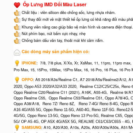
Ốp Lưng IMD Đổi Màu Laser
Chất liệu : viền silicon dẻo chống sốc, lưng nhựa nhám.
Sự thay đổi mới về mặt thiết kế ốp lưng có khả năng đổi màu phả
Khung viền nâng cao giúp bảo vệ màn hình và camera điện thoại.
Nút phím bạc, nút bấm cực nhạy, nhẹ
Chống bám dấu vân tay, thoải mái khi cầm nắm.
Các dòng máy sản phẩm hiện có:
IPHONE
:
7/8, 7/8 plus, X/Xs, Xr, XsMax, 11, 11pro, 11pro max,
Pro Max, 15, 15Pro, 15Max, 15Pro Max,
16, 16 Pro, 16 Plus, 16 Pro 
OPPO
:
A5 2018/A3s/Realme C1, A7 2018/A5s/Realme2/A12, A1
Realme
, Reno 
2020, O
ppo A53 2020/A32/A33 2020,
C12/C25/C25s
Oppo Realme C20/Realme C11 (2021), A16K, A55-4G, Realme 9i/A
Oppo Realme C55, Oppo Realme C53/Realme C51, Oppo A78/4G, O
Oppo A38/A18, Reno 7Z/ Reno 8Z,
Reno 7-4G/ Reno 8-4G, Oppo R
A16 4G/A55 5G, Oppo Reno 11-5G, A60-4G, Reno 11F-5G. Reno12-
4G/5G, Oppo Reno 13-5G, Oppo Reno 13 Pro-5G, Realme C65, O
ppo
5G/ OP A5 4G,
OP A5X 4G/A5X 5G,
REALME C61/C63/C65S - 4G,
SAMSUNG
:
A10, A20/A30, A10s, A20s, A50/A30s/A50s, A51/M4