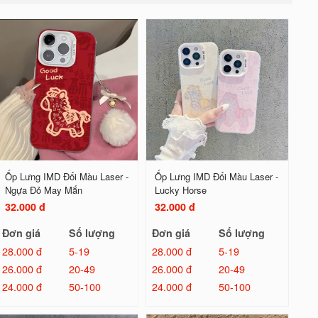
Ốp Lưng IMD Đổi Màu Laser -
Ốp Lưng IMD Đổi Màu Laser -
Ngựa Đỏ May Mắn
Lucky Horse
32.000 đ
32.000 đ
Đơn giá
Số lượng
Đơn giá
Số lượng
28.000 đ
5-19
28.000 đ
5-19
26.000 đ
20-49
26.000 đ
20-49
24.000 đ
50-100
24.000 đ
50-100