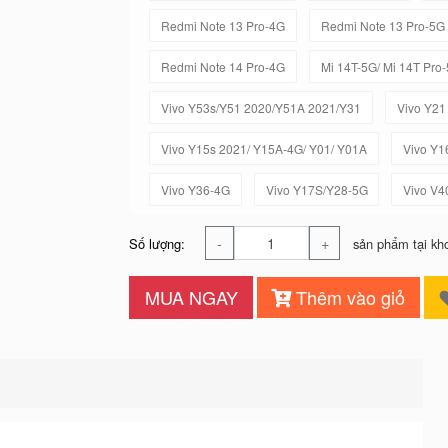
Redmi Note 13 Pro-4G
Redmi Note 13 Pro-5G
Redmi Note 14 Pro-4G
Mi 14T-5G/ Mi 14T Pro
Vivo Y53s/Y51 2020/Y51A 2021/Y31
Vivo Y21
Vivo Y15s 2021/ Y15A-4G/ Y01/ Y01A
Vivo Y1
Vivo Y36-4G
Vivo Y17S/Y28-5G
Vivo V4
-
+
Số lượng:
sản phẩm tại kh
MUA NGAY
Thêm vào giỏ