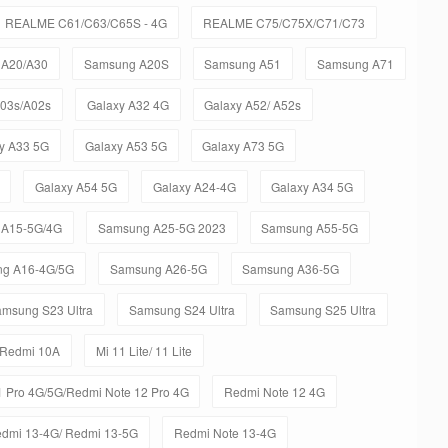
REALME C61/C63/C65S - 4G
REALME C75/C75X/C71/C73
 A20/A30
Samsung A20S
Samsung A51
Samsung A71
A03s/A02s
Galaxy A32 4G
Galaxy A52/ A52s
y A33 5G
Galaxy A53 5G
Galaxy A73 5G
Galaxy A54 5G
Galaxy A24-4G
Galaxy A34 5G
 A15-5G/4G
Samsung A25-5G 2023
Samsung A55-5G
g A16-4G/5G
Samsung A26-5G
Samsung A36-5G
msung S23 Ultra
Samsung S24 Ultra
Samsung S25 Ultra
 Redmi 10A
Mi 11 Lite/ 11 Lite
 Pro 4G/5G/Redmi Note 12 Pro 4G
Redmi Note 12 4G
dmi 13-4G/ Redmi 13-5G
Redmi Note 13-4G