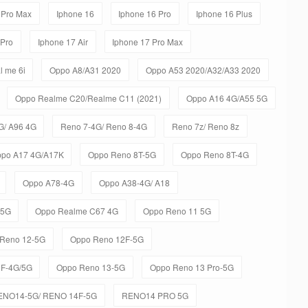
 Pro Max
Iphone 16
Iphone 16 Pro
Iphone 16 Plus
 Pro
Iphone 17 Air
Iphone 17 Pro Max
l me 6i
Oppo A8/A31 2020
Oppo A53 2020/A32/A33 2020
Oppo Realme C20/Realme C11 (2021)
Oppo A16 4G/A55 5G
G/ A96 4G
Reno 7-4G/ Reno 8-4G
Reno 7z/ Reno 8z
po A17 4G/A17K
Oppo Reno 8T-5G
Oppo Reno 8T-4G
Oppo A78-4G
Oppo A38-4G/ A18
-5G
Oppo Realme C67 4G
Oppo Reno 11 5G
Reno 12-5G
Oppo Reno 12F-5G
3F-4G/5G
Oppo Reno 13-5G
Oppo Reno 13 Pro-5G
ENO14-5G/ RENO 14F-5G
RENO14 PRO 5G