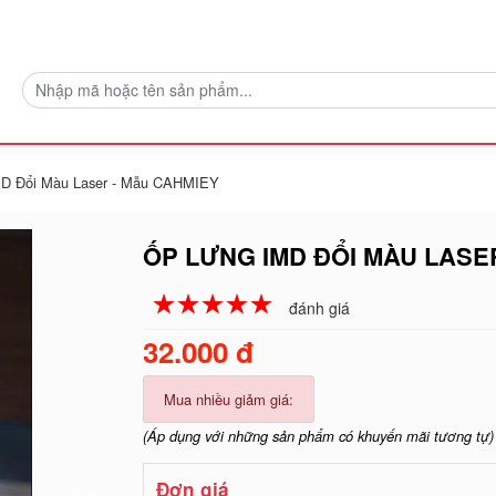
MD Đổi Màu Laser - Mẫu CAHMIEY
ỐP LƯNG IMD ĐỔI MÀU LASE
☆
★
☆
★
☆
★
☆
★
☆
★
đánh giá
32.000 đ
Mua nhiều giảm giá:
(Áp dụng với những sản phẩm có khuyến mãi tương tự)
Đơn giá