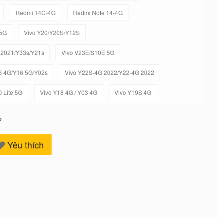
Redmi 14C-4G
Redmi Note 14-4G
-5G
Vivo Y20/Y20S/Y12S
 2021/Y33s/Y21s
Vivo V23E/S10E 5G
6 4G/Y16 5G/Y02s
Vivo Y22S-4G 2022/Y22-4G 2022
0 Lite 5G
Vivo Y18 4G / Y03 4G
Vivo Y19S 4G
o
Yêu thích