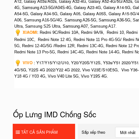
A12, Galaxy A03s/A02s, Galaxy A32-4G, Galaxy A52-4G/5G/A52s, G
, Galaxy A23-4G, Galaxy A14-5G, Ga
4G, Samsung A13-5G/A04S-4G
A54-5G, Galaxy A34-5G, Galaxy A05, Galaxy A05S, Galaxy A15-5G/
A06, Samsung A16-5G/4G. S
amsung A26-5G,
S
amsung A36-5G,
S
a
Ultra,
S
amsung S25 Ultra,
Samsung A07,
Samsung A17.
XIAOMI
:
Redmi 9C/Redmi 10A, Redmi 9A/9i, Redmi 10, Redmi No
Redmi 10C, Redmi Note 12 4G,
Redmi Note 11 Pro 4G-5G/ Redmi N
5G, Redmi 12-4G/5G /Redmi 12R, Redmi 13C-4G,
Redmi Note 12 Pr
R
edmi Note 13 Pro-5G, Redmi 14C-4G, Redmi Note 14-4G, Redmi Not
VIVO
:
Y17/Y15/Y12/U10, Y20/Y20S/Y12S, Y53s/Y51 2020/Y51
4G/5G, Y22S 4G 2022/Y22 4G 2022, Vivo V23E/S10E5G, Vivo Y36-
Y18 4G / Y03 4G, Vi
vo V40 Lite 5G, Vivo Y19S 4G.
Ốp Lưng IMD Chống Sốc
TẤT CẢ SẢN PHẨM
Sắp xếp theo
Mới nhất