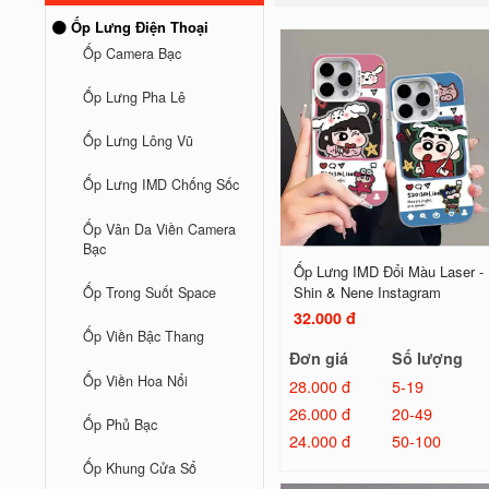
Ốp Lưng Điện Thoại
Ốp Camera Bạc
Ốp Lưng Pha Lê
Ốp Lưng Lông Vũ
Ốp Lưng IMD Chống Sốc
Ốp Vân Da Viền Camera
Bạc
Ốp Lưng IMD Đổi Màu Laser -
Shin & Nene Instagram
Ốp Trong Suốt Space
32.000 đ
Ốp Viền Bậc Thang
Đơn giá
Số lượng
Ốp Viền Hoa Nổi
28.000 đ
5-19
26.000 đ
20-49
Ốp Phủ Bạc
24.000 đ
50-100
Ốp Khung Cửa Sổ