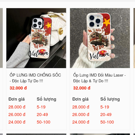
ỐP LƯNG IMD CHỐNG SỐC
Ốp Lưng IMD Đổi Màu Laser -
- Độc Lập Tự Do !!!
Độc Lập & Tự Do !!!
32.000 đ
32.000 đ
Đơn giá
Số lượng
Đơn giá
Số lượng
28.000 đ
5-19
28.000 đ
5-19
26.000 đ
20-49
26.000 đ
20-49
24.000 đ
50-100
24.000 đ
50-100