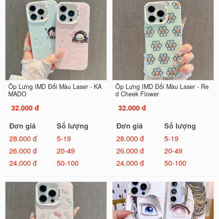
Ốp Lưng IMD Đổi Màu Laser - KA
Ốp Lưng IMD Đổi Màu Laser - Re
MADO
d Cheek Flower
32.000 đ
32.000 đ
Đơn giá
Số lượng
Đơn giá
Số lượng
28.000 đ
5-19
28.000 đ
5-19
26.000 đ
20-49
26.000 đ
20-49
24.000 đ
50-100
24.000 đ
50-100