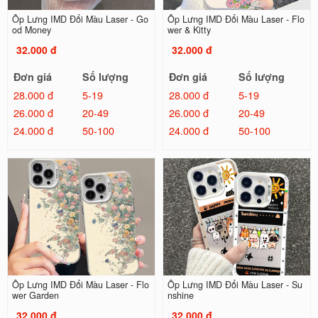
Ốp Lưng IMD Đổi Màu Laser - Go
Ốp Lưng IMD Đổi Màu Laser - Flo
od Money
wer & Kitty
32.000 đ
32.000 đ
Đơn giá
Số lượng
Đơn giá
Số lượng
28.000 đ
5-19
28.000 đ
5-19
26.000 đ
20-49
26.000 đ
20-49
24.000 đ
50-100
24.000 đ
50-100
Ốp Lưng IMD Đổi Màu Laser - Flo
Ốp Lưng IMD Đổi Màu Laser - Su
wer Garden
nshine
32.000 đ
32.000 đ