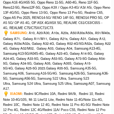
Oppo A16 4G/A55 5G, Oppo Reno 11-5G, A60-4G, Reno 11F-5G.
Reno12-5G, Reno12F-5G, O
ppo A3X / Oppo A3-4G/ A3i/ A5i, Oppo Reno
13F-4G/5G, Oppo Reno 13-5G, Oppo Reno 13 Pro-5G, Realme C65,
O
ppo A5 Pro 2025, R
ENO14-5G/ RENO 14F-5G,
RENO14 PRO 5G,
OP
A5 5G/ OP A5 4G,
OP A5X 4G/A5X 5G,
REALME C61/C63/C65S -
4G,
REALME C75/C75X/C71/C73.
SAMSUNG
:
A10, A20/A30, A10s, A20s, A50/A30s/A50s, A51/M40s,
Galaxy A71, Galaxy A11/M11, Galaxy A21s, Galaxy A31, Galaxy A12,
Galaxy A03s/A02s, Galaxy A32-4G, Galaxy A52-4G/5G/A52s, Galaxy A22
4G, Galaxy A02/M02, Galaxy A03, Galaxy A04, S
amsung A13-4G,
, Galaxy A23-4G, Galaxy A14-5G, Galaxy
Samsung A13-5G/A04S-4G
A24-4G, Galaxy A33-5G, Galaxy A53-5G, Galaxy A73-5G Galaxy A54-
5G, Galaxy A34-5G, Galaxy A05, Galaxy A05S, Galaxy A15-
5G/4G, Galaxy A25-5G 2023.Galaxy A55-5G, Sa
msung A35-5G,
Samsung A06, Samsung A16-5G/4G. S
amsung A26-5G,
S
amsung A36-
5G,
S
amsung A56-5G, S
amsung S22 Ultra,
S
amsung S23
Ultra,
S
amsung S24 Ultra,
S
amsung S25 Ultra,
Samsung A07,
Samsung
A17.
XIAOMI
:
Redmi 9C/Redmi 10A, Redmi 9A/9i, Redmi 10, Redmi
Note 10-4G/10S, Mi 11 Lite/11 Lite, Redmi Note 11-4G/Note 11s-4G,
Redmi 10C, Redmi Note 12 4G,
Redmi Note 11 Pro 4G-5G/ Redmi Note
12 Pro 4G, Redmi 12C 4G/Redmi 11A/ Poco C55, Redmi Note 12 Pro