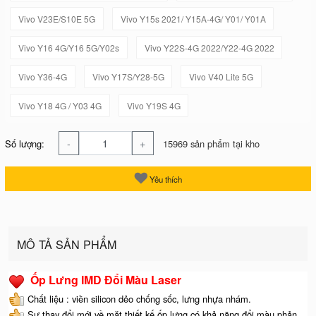
Vivo V23E/S10E 5G
Vivo Y15s 2021/ Y15A-4G/ Y01/ Y01A
Vivo Y16 4G/Y16 5G/Y02s
Vivo Y22S-4G 2022/Y22-4G 2022
Vivo Y36-4G
Vivo Y17S/Y28-5G
Vivo V40 Lite 5G
Vivo Y18 4G / Y03 4G
Vivo Y19S 4G
-
+
Số lượng:
15969 sản phẩm tại kho
Yêu thích
MÔ TẢ SẢN PHẨM
Ốp Lưng IMD Đổi Màu Laser
Chất liệu : viền silicon dẻo chống sốc, lưng nhựa nhám.
Sự thay đổi mới về mặt thiết kế ốp lưng có khả năng đổi màu phản