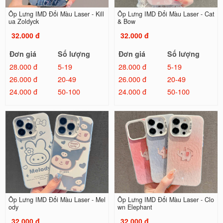
Ốp Lưng IMD Đổi Màu Laser - Kill
Ốp Lưng IMD Đổi Màu Laser - Cat
ua Zoldyck
& Bow
32.000 đ
32.000 đ
Đơn giá
Số lượng
Đơn giá
Số lượng
28.000 đ
5-19
28.000 đ
5-19
26.000 đ
20-49
26.000 đ
20-49
24.000 đ
50-100
24.000 đ
50-100
Ốp Lưng IMD Đổi Màu Laser - Mel
Ốp Lưng IMD Đổi Màu Laser - Clo
ody
wn Elephant
32.000 đ
32.000 đ