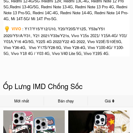
5G, Redmi 12-4G/5G /Redmi 12R, Redmi 13C-4G,
Redmi Note 12 Pro
5G,Redmi 13-4G/5G, Redmi Note 13-4G, Redmi Note 13 Pro 4G, R
edmi
Note 13 Pro-5G, Redmi 14C-4G, Redmi Note 14-4G, Redmi Note 14 Pro-
4G, Mi 14T-5G/ Mi 14T Pro-5G.
VIVO
:
Y17/Y15/Y12/U10, Y20/Y20S/Y12S, Y53s/Y51
2020/Y51A/Y31, Y21 2021/Y33s/Y21s,
Vivo Y15s 2021/ Y15A-4G/ Y01/
,Y16 4G/5G, Y22S 4G 2022/Y22 4G 2022, Vivo V23E/S10E5G,
Y01A
Vivo Y36-4G, Vivo Y17S/Y28-5G, Vivo Y28-4G, Vivo
Y100-4G/ Y100-
5G, Vivo Y18 4G / Y03 4G, Vi
vo V40 Lite 5G, Vivo Y19S 4G.
Ốp Lưng IMD Chống Sốc
Mới nhất
Bán chạy
Giá