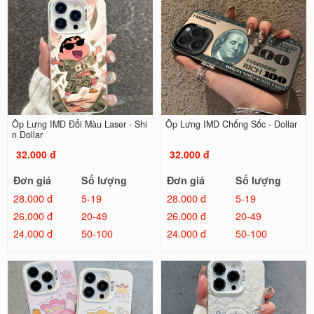
Ốp Lưng IMD Đổi Màu Laser - Shi
Ốp Lưng IMD Chống Sốc - Dollar
n Dollar
32.000 đ
32.000 đ
Đơn giá
Số lượng
Đơn giá
Số lượng
28.000 đ
5-19
28.000 đ
5-19
26.000 đ
20-49
26.000 đ
20-49
24.000 đ
50-100
24.000 đ
50-100