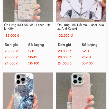
Ốp Lưng IMD Đổi Màu Laser - Hel
Ốp Lưng IMD Đổi Màu Laser- Aka
lo Kitty
za And Koyuki
32.000 đ
32.000 đ
Đơn giá
Số lượng
Đơn giá
Số lượng
28.000 đ
5-19
28.000 đ
5-19
26.000 đ
20-49
26.000 đ
20-49
24.000 đ
50-100
24.000 đ
50-100