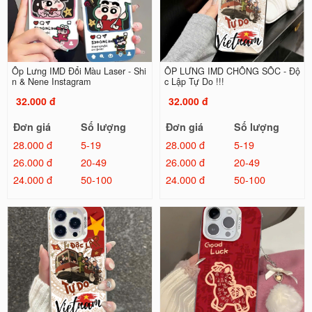
Ốp Lưng IMD Đổi Màu Laser - Shi
ỐP LƯNG IMD CHỐNG SỐC - Độ
n & Nene Instagram
c Lập Tự Do !!!
32.000 đ
32.000 đ
Đơn giá
Số lượng
Đơn giá
Số lượng
28.000 đ
5-19
28.000 đ
5-19
26.000 đ
20-49
26.000 đ
20-49
24.000 đ
50-100
24.000 đ
50-100