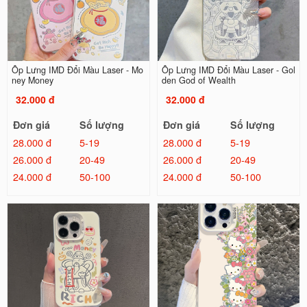
Ốp Lưng IMD Đổi Màu Laser - Mo
Ốp Lưng IMD Đổi Màu Laser - Gol
ney Money
den God of Wealth
32.000 đ
32.000 đ
Đơn giá
Số lượng
Đơn giá
Số lượng
28.000 đ
5-19
28.000 đ
5-19
26.000 đ
20-49
26.000 đ
20-49
24.000 đ
50-100
24.000 đ
50-100