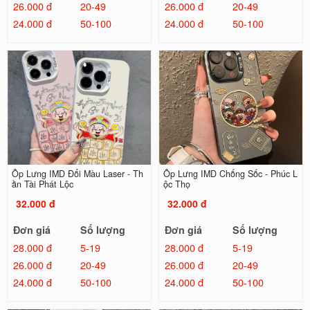
26.000 đ
20-49
26.000 đ
20-49
24.000 đ
50-100
24.000 đ
50-100
Ốp Lưng IMD Đổi Màu Laser - Th
Ốp Lưng IMD Chống Sốc - Phúc L
ần Tài Phát Lộc
ộc Thọ
32.000 đ
32.000 đ
Đơn giá
Số lượng
Đơn giá
Số lượng
28.000 đ
5-19
28.000 đ
5-19
26.000 đ
20-49
26.000 đ
20-49
24.000 đ
50-100
24.000 đ
50-100