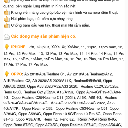
quang, bên ngoài lưng nhám in hình sắc nét.
Khung viền nâng cao giúp bảo vệ màn hình và camera điện thoại.
Nút phím bạc, nút bấm cực nhạy, nhẹ
Chống bám dấu vân tay, thoải mái khi cầm nắm.
Các dòng máy sản phẩm hiện có:
IPHONE
:
7/8, 7/8 plus, X/Xs, Xr, XsMax, 11, 11pro, 11pro max, 12,
12 Pro, 12 Pro Max, 13, 13 Pro, 13 Pro Max, 14, 14 Pro, 14 Plus, 14 Pro
Max, 15, 15Pro, 15Max, 15Pro Max,
16, 16 Pro, 16 Plus, 16 Pro Max, 17,
17 Air, 17 Pro, 17 Pro Max.
OPPO
:
A5 2018/A3s/Realme C1, A7 2018/A5s/Realme2/A12,
A1K/Realme C2, A9 2020/A5 2020/A11X, Realme5/5i/5s/6i,
Oppo
Realme
,
A8/A31 2020, O
ppo A53 2020/A32/A33 2020,
C12/C25/C25s
Reno 6-5G, Realme C21y/C25y, A15/A15s, Oppo A74-4G/F19-4G/A94-
4G, Oppo Realme C20/Realme C11 (2021), A16K, A55-4G, Realme
9i/A76-4G/A96-4G/A36-4G, A57-4G 2022/A77s/A77-4G 2022, A17-
4G/A17K, Oppo Realme C55, Oppo Realme C53/Realme C51, Oppo
A78/4G, Oppo A58/4G, Oppo Reno 10-5G/Reno 10 Pro 5G, Oppo Reno
8T-4G, Oppo A38/A18, Reno 7Z/ Reno 8Z,
Reno 7-4G/ Reno 8-4G,
Oppo Reno 8T-5G, Oppo A79-5G, Oppo Realme C67-4G, O
ppo A54-4G,