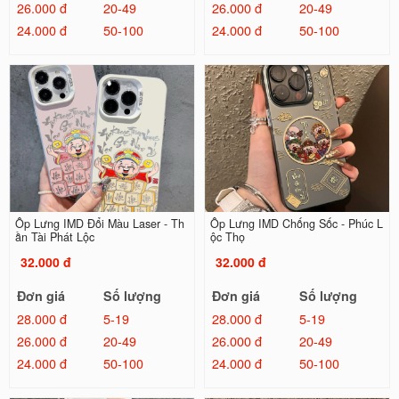
26.000 đ
20-49
26.000 đ
20-49
24.000 đ
50-100
24.000 đ
50-100
Ốp Lưng IMD Đổi Màu Laser - Th
Ốp Lưng IMD Chống Sốc - Phúc L
ần Tài Phát Lộc
ộc Thọ
32.000 đ
32.000 đ
Đơn giá
Số lượng
Đơn giá
Số lượng
28.000 đ
5-19
28.000 đ
5-19
26.000 đ
20-49
26.000 đ
20-49
24.000 đ
50-100
24.000 đ
50-100