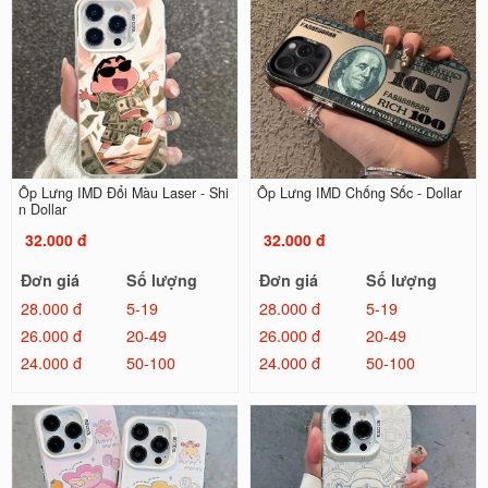
Ốp Lưng IMD Đổi Màu Laser - Shi
Ốp Lưng IMD Chống Sốc - Dollar
n Dollar
32.000 đ
32.000 đ
Đơn giá
Số lượng
Đơn giá
Số lượng
28.000 đ
5-19
28.000 đ
5-19
26.000 đ
20-49
26.000 đ
20-49
24.000 đ
50-100
24.000 đ
50-100