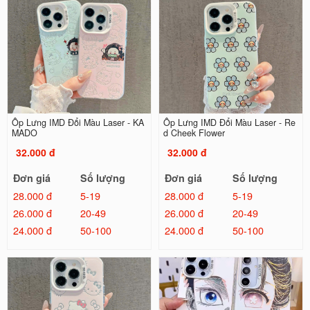
Ốp Lưng IMD Đổi Màu Laser - KA
Ốp Lưng IMD Đổi Màu Laser - Re
MADO
d Cheek Flower
32.000 đ
32.000 đ
Đơn giá
Số lượng
Đơn giá
Số lượng
28.000 đ
5-19
28.000 đ
5-19
26.000 đ
20-49
26.000 đ
20-49
24.000 đ
50-100
24.000 đ
50-100