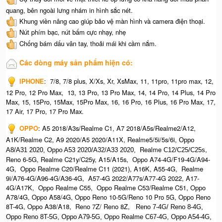
quang, bên ngoài lưng nhám in hình sắc nét.
Khung viền nâng cao giúp bảo vệ màn hình và camera điện thoại.
Nút phím bạc, nút bấm cực nhạy, nhẹ
Chống bám dấu vân tay, thoải mái khi cầm nắm.
Các dòng máy sản phẩm hiện có:
IPHONE
:
7/8, 7/8 plus, X/Xs, Xr, XsMax, 11, 11pro, 11pro max, 12,
12 Pro, 12 Pro Max, 13, 13 Pro, 13 Pro Max, 14, 14 Pro, 14 Plus, 14 Pro
Max, 15, 15Pro, 15Max, 15Pro Max,
16, 16 Pro, 16 Plus, 16 Pro Max, 17,
17 Air, 17 Pro, 17 Pro Max.
OPPO
:
A5 2018/A3s/Realme C1, A7 2018/A5s/Realme2/A12,
A1K/Realme C2, A9 2020/A5 2020/A11X, Realme5/5i/5s/6i,
Oppo
Realme
,
A8/A31 2020, O
ppo A53 2020/A32/A33 2020,
C12/C25/C25s
Reno 6-5G, Realme C21y/C25y, A15/A15s, Oppo A74-4G/F19-4G/A94-
4G, Oppo Realme C20/Realme C11 (2021), A16K, A55-4G, Realme
9i/A76-4G/A96-4G/A36-4G, A57-4G 2022/A77s/A77-4G 2022, A17-
4G/A17K, Oppo Realme C55, Oppo Realme C53/Realme C51, Oppo
A78/4G, Oppo A58/4G, Oppo Reno 10-5G/Reno 10 Pro 5G, Oppo Reno
8T-4G, Oppo A38/A18, Reno 7Z/ Reno 8Z,
Reno 7-4G/ Reno 8-4G,
Oppo Reno 8T-5G, Oppo A79-5G, Oppo Realme C67-4G, O
ppo A54-4G,