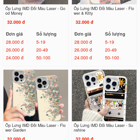
Ốp Lưng IMD Đổi Màu Laser - Go
Ốp Lưng IMD Đổi Màu Laser - Flo
od Money
wer & Kitty
32.000 đ
32.000 đ
Đơn giá
Số lượng
Đơn giá
Số lượng
28.000 đ
5-19
28.000 đ
5-19
26.000 đ
20-49
26.000 đ
20-49
24.000 đ
50-100
24.000 đ
50-100
Ốp Lưng IMD Đổi Màu Laser - Flo
Ốp Lưng IMD Đổi Màu Laser - Su
wer Garden
nshine
32.000 đ
32.000 đ