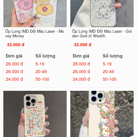
Ốp Lưng IMD Đổi Màu Laser - Mo
Ốp Lưng IMD Đổi Màu Laser - Gol
ney Money
den God of Wealth
32.000 đ
32.000 đ
Đơn giá
Số lượng
Đơn giá
Số lượng
28.000 đ
5-19
28.000 đ
5-19
26.000 đ
20-49
26.000 đ
20-49
24.000 đ
50-100
24.000 đ
50-100