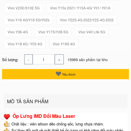
Vivo V23E/S10E 5G
Vivo Y15s 2021/ Y15A-4G/ Y01/ Y01A
Vivo Y16 4G/Y16 5G/Y02s
Vivo Y22S-4G 2022/Y22-4G 2022
Vivo Y36-4G
Vivo Y17S/Y28-5G
Vivo V40 Lite 5G
Vivo Y18 4G / Y03 4G
Vivo Y19S 4G
-
+
Số lượng:
15969 sản phẩm tại kho
Yêu thích
MÔ TẢ SẢN PHẨM
Ốp Lưng IMD Đổi Màu Laser
Chất liệu : viền silicon dẻo chống sốc, lưng nhựa nhám.
Sự thay đổi mới về mặt thiết kế ốp lưng có khả năng đổi màu phản