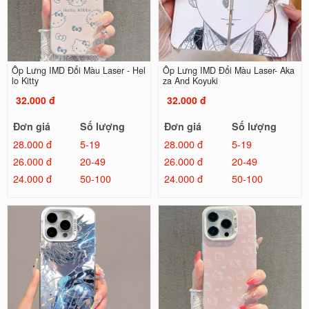
Ốp Lưng IMD Đổi Màu Laser - Hel
Ốp Lưng IMD Đổi Màu Laser- Aka
lo Kitty
za And Koyuki
32.000 đ
32.000 đ
Đơn giá
Số lượng
Đơn giá
Số lượng
28.000 đ
5-19
28.000 đ
5-19
26.000 đ
20-49
26.000 đ
20-49
24.000 đ
50-100
24.000 đ
50-100