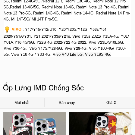
5G, Redmi 12-4G/5G /Redmi 12R, Redmi 13C-4G,
Redmi Note 12 Pro
5G,Redmi 13-4G/5G, Redmi Note 13-4G, Redmi Note 13 Pro 4G, R
edmi
Note 13 Pro-5G, Redmi 14C-4G, Redmi Note 14-4G, Redmi Note 14 Pro-
4G, Mi 14T-5G/ Mi 14T Pro-5G.
VIVO
:
Y17/Y15/Y12/U10, Y20/Y20S/Y12S, Y53s/Y51
2020/Y51A/Y31, Y21 2021/Y33s/Y21s,
Vivo Y15s 2021/ Y15A-4G/ Y01/
,Y16 4G/5G, Y22S 4G 2022/Y22 4G 2022, Vivo V23E/S10E5G,
Y01A
Vivo Y36-4G, Vivo Y17S/Y28-5G, Vivo Y28-4G, Vivo
Y100-4G/ Y100-
5G, Vivo Y18 4G / Y03 4G, Vi
vo V40 Lite 5G, Vivo Y19S 4G.
Ốp Lưng IMD Chống Sốc
Mới nhất
Bán chạy
Giá