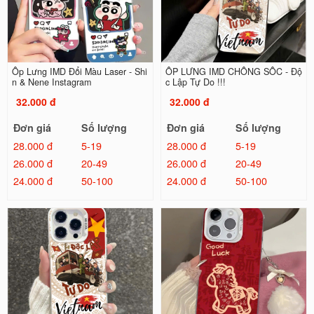
Ốp Lưng IMD Đổi Màu Laser - Shi
ỐP LƯNG IMD CHỐNG SỐC - Độ
n & Nene Instagram
c Lập Tự Do !!!
32.000 đ
32.000 đ
Đơn giá
Số lượng
Đơn giá
Số lượng
28.000 đ
5-19
28.000 đ
5-19
26.000 đ
20-49
26.000 đ
20-49
24.000 đ
50-100
24.000 đ
50-100