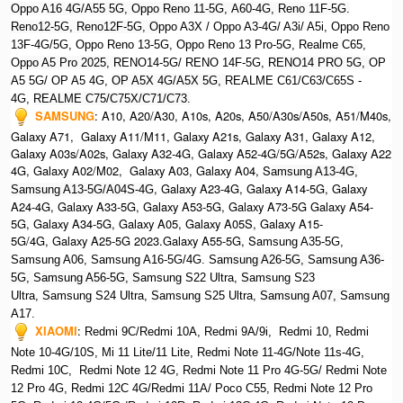
Oppo A16 4G/A55 5G, Oppo Reno 11-5G, A60-4G, Reno 11F-5G.
Reno12-5G, Reno12F-5G, O
ppo A3X / Oppo A3-4G/ A3i/ A5i, Oppo Reno
13F-4G/5G, Oppo Reno 13-5G, Oppo Reno 13 Pro-5G, Realme C65,
O
ppo A5 Pro 2025, R
ENO14-5G/ RENO 14F-5G,
RENO14 PRO 5G,
OP
A5 5G/ OP A5 4G,
OP A5X 4G/A5X 5G,
REALME C61/C63/C65S -
4G,
REALME C75/C75X/C71/C73.
SAMSUNG
:
A10, A20/A30, A10s, A20s, A50/A30s/A50s, A51/M40s,
Galaxy A71, Galaxy A11/M11, Galaxy A21s, Galaxy A31, Galaxy A12,
Galaxy A03s/A02s, Galaxy A32-4G, Galaxy A52-4G/5G/A52s, Galaxy A22
4G, Galaxy A02/M02, Galaxy A03, Galaxy A04, S
amsung A13-4G,
, Galaxy A23-4G, Galaxy A14-5G, Galaxy
Samsung A13-5G/A04S-4G
A24-4G, Galaxy A33-5G, Galaxy A53-5G, Galaxy A73-5G Galaxy A54-
5G, Galaxy A34-5G, Galaxy A05, Galaxy A05S, Galaxy A15-
5G/4G, Galaxy A25-5G 2023.Galaxy A55-5G, Sa
msung A35-5G,
Samsung A06, Samsung A16-5G/4G. S
amsung A26-5G,
S
amsung A36-
5G,
S
amsung A56-5G, S
amsung S22 Ultra,
S
amsung S23
Ultra,
S
amsung S24 Ultra,
S
amsung S25 Ultra,
Samsung A07,
Samsung
A17.
XIAOMI
:
Redmi 9C/Redmi 10A, Redmi 9A/9i, Redmi 10, Redmi
Note 10-4G/10S, Mi 11 Lite/11 Lite, Redmi Note 11-4G/Note 11s-4G,
Redmi 10C, Redmi Note 12 4G,
Redmi Note 11 Pro 4G-5G/ Redmi Note
12 Pro 4G, Redmi 12C 4G/Redmi 11A/ Poco C55, Redmi Note 12 Pro