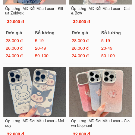
Ốp Lưng IMD Đổi Màu Laser - Kill
Ốp Lưng IMD Đổi Màu Laser - Cat
ua Zoldyck
& Bow
32.000 đ
32.000 đ
Đơn giá
Số lượng
Đơn giá
Số lượng
28.000 đ
5-19
28.000 đ
5-19
26.000 đ
20-49
26.000 đ
20-49
24.000 đ
50-100
24.000 đ
50-100
Ốp Lưng IMD Đổi Màu Laser - Mel
Ốp Lưng IMD Đổi Màu Laser - Clo
ody
wn Elephant
32.000 đ
32.000 đ