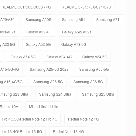
REALME C61/C63/C65S - 4G
REALME C75/C75X/C71/C73
 A20/A30
Samsung A20S
Samsung A51
Samsung A71
A03s/A02s
Galaxy A32 4G
Galaxy A52/ A52s
y A33 5G
Galaxy A53 5G
Galaxy A73 5G
Galaxy A54 5G
Galaxy A24-4G
Galaxy A34 5G
 A15-5G/4G
Samsung A25-5G 2023
Samsung A55-5G
g A16-4G/5G
Samsung A26-5G
Samsung A36-5G
msung S23 Ultra
Samsung S24 Ultra
Samsung S25 Ultra
 Redmi 10A
Mi 11 Lite/ 11 Lite
 Pro 4G/5G/Redmi Note 12 Pro 4G
Redmi Note 12 4G
dmi 13-4G/ Redmi 13-5G
Redmi Note 13-4G