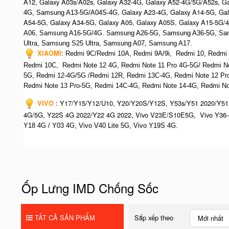
A12, Galaxy A03s/A02s, Galaxy A32-4G, Galaxy A52-4G/5G/A52s, G
, Galaxy A23-4G, Galaxy A14-5G, Ga
4G, Samsung A13-5G/A04S-4G
A54-5G, Galaxy A34-5G, Galaxy A05, Galaxy A05S, Galaxy A15-5G/
A06, Samsung A16-5G/4G. S
amsung A26-5G,
S
amsung A36-5G,
S
a
Ultra,
S
amsung S25 Ultra,
Samsung A07,
Samsung A17.
XIAOMI
:
Redmi 9C/Redmi 10A, Redmi 9A/9i, Redmi 10, Redmi No
Redmi 10C, Redmi Note 12 4G,
Redmi Note 11 Pro 4G-5G/ Redmi N
5G, Redmi 12-4G/5G /Redmi 12R, Redmi 13C-4G,
Redmi Note 12 Pr
R
edmi Note 13 Pro-5G, Redmi 14C-4G, Redmi Note 14-4G, Redmi Not
VIVO
:
Y17/Y15/Y12/U10, Y20/Y20S/Y12S, Y53s/Y51 2020/Y51
4G/5G, Y22S 4G 2022/Y22 4G 2022, Vivo V23E/S10E5G, Vivo Y36-
Y18 4G / Y03 4G, Vi
vo V40 Lite 5G, Vivo Y19S 4G.
Ốp Lưng IMD Chống Sốc
TẤT CẢ SẢN PHẨM
Sắp xếp theo
Mới nhất