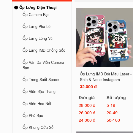
Ốp Lưng Điện Thoại
Ốp Camera Bạc
Ốp Lưng Pha Lê
Ốp Lưng Lông Vũ
Ốp Lưng IMD Chống Sốc
Ốp Vân Da Viền Camera
Bạc
Ốp Lưng IMD Đổi Màu Laser -
Shin & Nene Instagram
Ốp Trong Suốt Space
32.000 đ
Ốp Viền Bậc Thang
Đơn giá
Số lượng
Ốp Viền Hoa Nổi
28.000 đ
5-19
26.000 đ
20-49
Ốp Phủ Bạc
24.000 đ
50-100
Ốp Khung Cửa Sổ