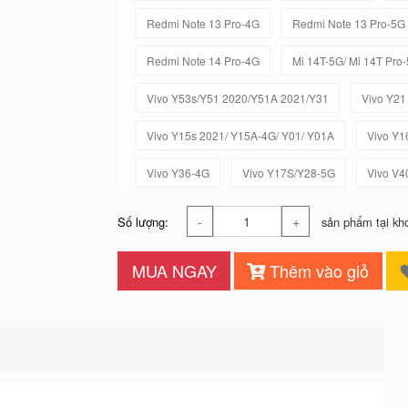
Redmi Note 13 Pro-4G
Redmi Note 13 Pro-5G
Redmi Note 14 Pro-4G
Mi 14T-5G/ Mi 14T Pro
Vivo Y53s/Y51 2020/Y51A 2021/Y31
Vivo Y21
Vivo Y15s 2021/ Y15A-4G/ Y01/ Y01A
Vivo Y1
Vivo Y36-4G
Vivo Y17S/Y28-5G
Vivo V4
-
+
Số lượng:
sản phẩm tại kh
MUA NGAY
Thêm vào giỏ