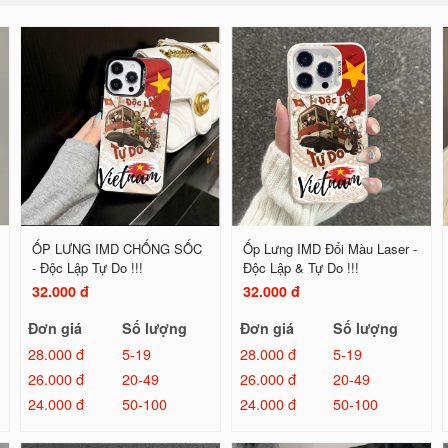
ỐP LƯNG IMD CHỐNG SỐC
Ốp Lưng IMD Đổi Màu Laser -
- Độc Lập Tự Do !!!
Độc Lập & Tự Do !!!
32.000 đ
32.000 đ
Đơn giá
Số lượng
Đơn giá
Số lượng
28.000 đ
5-19
28.000 đ
5-19
26.000 đ
20-49
26.000 đ
20-49
24.000 đ
50-100
24.000 đ
50-100