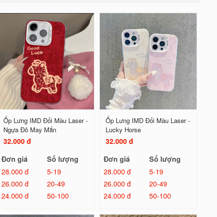
Ốp Lưng IMD Đổi Màu Laser -
Ốp Lưng IMD Đổi Màu Laser -
Ngựa Đỏ May Mắn
Lucky Horse
32.000 đ
32.000 đ
Đơn giá
Số lượng
Đơn giá
Số lượng
28.000 đ
5-19
28.000 đ
5-19
26.000 đ
20-49
26.000 đ
20-49
24.000 đ
50-100
24.000 đ
50-100