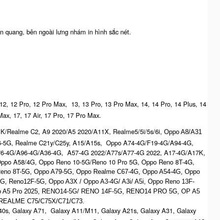
n quang, bên ngoài lưng nhám in hình sắc nét.
 12, 12 Pro, 12 Pro Max, 13, 13 Pro, 13 Pro Max, 14, 14 Pro, 14 Plus, 14
Max, 17, 17 Air, 17 Pro, 17 Pro Max.
K/Realme C2, A9 2020/A5 2020/A11X, Realme5/5i/5s/6i,
Oppo A8/A31
6-5G, Realme C21y/C25y, A15/A15s, Oppo A74-4G/F19-4G/A94-4G,
76-4G/A96-4G/A36-4G, A57-4G 2022/A77s/A77-4G 2022, A17-4G/A17K,
ppo A58/4G, Oppo Reno 10-5G/Reno 10 Pro 5G, Oppo Reno 8T-4G,
eno 8T-5G, Oppo A79-5G, Oppo Realme C67-4G, O
ppo A54-4G, Oppo
5G, Reno12F-5G, O
ppo A3X / Oppo A3-4G/ A3i/ A5i, Oppo Reno 13F-
 A5 Pro 2025, R
ENO14-5G/ RENO 14F-5G,
RENO14 PRO 5G,
OP A5
REALME C75/C75X/C71/C73.
0s, Galaxy A71, Galaxy A11/M11, Galaxy A21s, Galaxy A31, Galaxy