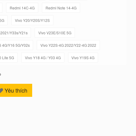
Redmi 14C-4G
Redmi Note 14-4G
-5G
Vivo Y20/Y20S/Y12S
 2021/Y33s/Y21s
Vivo V23E/S10E 5G
6 4G/Y16 5G/Y02s
Vivo Y22S-4G 2022/Y22-4G 2022
0 Lite 5G
Vivo Y18 4G / Y03 4G
Vivo Y19S 4G
o
Yêu thích