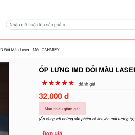
MD Đổi Màu Laser - Mẫu CAHMIEY
ỐP LƯNG IMD ĐỔI MÀU LASE
☆
★
☆
★
☆
★
☆
★
☆
★
đánh giá
32.000 đ
Mua nhiều giảm giá:
(Áp dụng với những sản phẩm có khuyến mãi tương tự)
Đơn giá