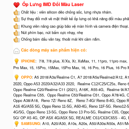
Ốp Lưng IMD Đổi Màu Laser
Chất liệu : viền silicon dẻo chống sốc, lưng nhựa nhám.
Sự thay đổi mới về mặt thiết kế ốp lưng có khả năng đổi màu phả
Khung viền nâng cao giúp bảo vệ màn hình và camera điện thoại.
Nút phím bạc, nút bấm cực nhạy, nhẹ
Chống bám dấu vân tay, thoải mái khi cầm nắm.
Các dòng máy sản phẩm hiện có:
IPHONE
:
7/8, 7/8 plus, X/Xs, Xr, XsMax, 11, 11pro, 11pro max,
Pro Max, 15, 15Pro, 15Max, 15Pro Max,
16, 16 Pro, 16 Plus, 16 Pro 
OPPO
:
A5 2018/A3s/Realme C1, A7 2018/A5s/Realme2/A12, A1
Realme
, Reno 
2020, O
ppo A53 2020/A32/A33 2020,
C12/C25/C25s
Oppo Realme C20/Realme C11 (2021), A16K, A55-4G, Realme 9i/A
Oppo Realme C55, Oppo Realme C53/Realme C51, Oppo A78/4G, O
Oppo A38/A18, Reno 7Z/ Reno 8Z,
Reno 7-4G/ Reno 8-4G, Oppo R
A16 4G/A55 5G, Oppo Reno 11-5G, A60-4G, Reno 11F-5G. Reno12-
4G/5G, Oppo Reno 13-5G, Oppo Reno 13 Pro-5G, Realme C65, O
ppo
5G/ OP A5 4G,
OP A5X 4G/A5X 5G,
REALME C61/C63/C65S - 4G,
SAMSUNG
:
A10, A20/A30, A10s, A20s, A50/A30s/A50s, A51/M4