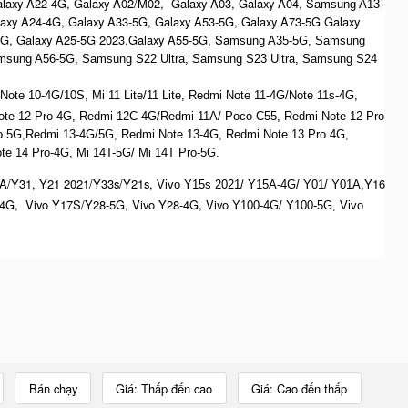
alaxy A22 4G, Galaxy A02/M02, Galaxy A03, Galaxy A04, S
amsung A13-
laxy A24-4G, Galaxy A33-5G, Galaxy A53-5G, Galaxy A73-5G Galaxy
4G, Galaxy A25-5G 2023.Galaxy A55-5G, Sa
msung A35-5G, Samsung
msung A56-5G, S
amsung S22 Ultra,
S
amsung S23 Ultra,
S
amsung S24
te 10-4G/10S, Mi 11 Lite/11 Lite, Redmi Note 11-4G/Note 11s-4G,
ote 12 Pro 4G, Redmi 12C 4G/Redmi 11A/ Poco C55, Redmi Note 12 Pro
o 5G,Redmi 13-4G/5G, Redmi Note 13-4G, Redmi Note 13 Pro 4G,
e 14 Pro-4G, Mi 14T-5G/ Mi 14T Pro-5G.
A/Y31, Y21 2021/Y33s/Y21s,
,Y16
Vivo Y15s 2021/ Y15A-4G/ Y01/ Y01A
4G, Vivo Y17S/Y28-5G, Vivo Y28-4G, Vivo
Y100-4G/ Y100-5G, Vivo
Bán chạy
Giá: Thấp đến cao
Giá: Cao đến thấp