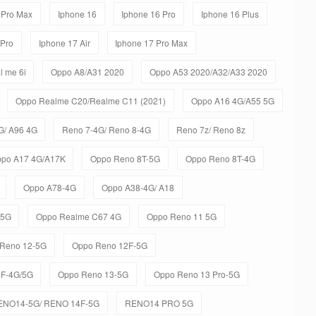
 Pro Max
Iphone 16
Iphone 16 Pro
Iphone 16 Plus
 Pro
Iphone 17 Air
Iphone 17 Pro Max
l me 6i
Oppo A8/A31 2020
Oppo A53 2020/A32/A33 2020
Oppo Realme C20/Realme C11 (2021)
Oppo A16 4G/A55 5G
G/ A96 4G
Reno 7-4G/ Reno 8-4G
Reno 7z/ Reno 8z
po A17 4G/A17K
Oppo Reno 8T-5G
Oppo Reno 8T-4G
Oppo A78-4G
Oppo A38-4G/ A18
-5G
Oppo Realme C67 4G
Oppo Reno 11 5G
Reno 12-5G
Oppo Reno 12F-5G
3F-4G/5G
Oppo Reno 13-5G
Oppo Reno 13 Pro-5G
ENO14-5G/ RENO 14F-5G
RENO14 PRO 5G