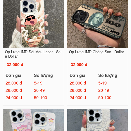
Ốp Lưng IMD Đổi Màu Laser - Shi
Ốp Lưng IMD Chống Sốc - Dollar
n Dollar
32.000 đ
32.000 đ
Đơn giá
Số lượng
Đơn giá
Số lượng
28.000 đ
5-19
28.000 đ
5-19
26.000 đ
20-49
26.000 đ
20-49
24.000 đ
50-100
24.000 đ
50-100