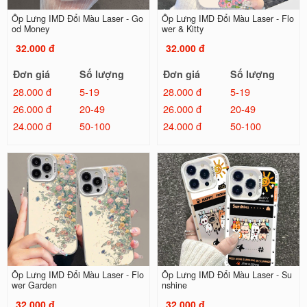
Ốp Lưng IMD Đổi Màu Laser - Go
Ốp Lưng IMD Đổi Màu Laser - Flo
od Money
wer & Kitty
32.000 đ
32.000 đ
Đơn giá
Số lượng
Đơn giá
Số lượng
28.000 đ
5-19
28.000 đ
5-19
26.000 đ
20-49
26.000 đ
20-49
24.000 đ
50-100
24.000 đ
50-100
Ốp Lưng IMD Đổi Màu Laser - Flo
Ốp Lưng IMD Đổi Màu Laser - Su
wer Garden
nshine
32.000 đ
32.000 đ