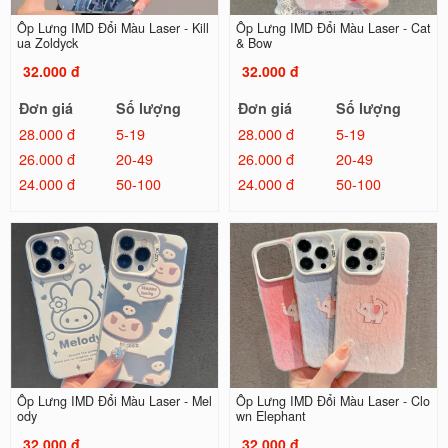
Ốp Lưng IMD Đổi Màu Laser - Kill
Ốp Lưng IMD Đổi Màu Laser - Cat
ua Zoldyck
& Bow
32.000 đ
32.000 đ
Đơn giá
Số lượng
Đơn giá
Số lượng
28.000 đ
5-19
28.000 đ
5-19
26.000 đ
20-49
26.000 đ
20-49
24.000 đ
50-100
24.000 đ
50-100
Ốp Lưng IMD Đổi Màu Laser - Mel
Ốp Lưng IMD Đổi Màu Laser - Clo
ody
wn Elephant
32.000 đ
32.000 đ