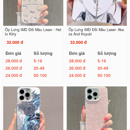
Ốp Lưng IMD Đổi Màu Laser - Hel
Ốp Lưng IMD Đổi Màu Laser- Aka
lo Kitty
za And Koyuki
32.000 đ
32.000 đ
Đơn giá
Số lượng
Đơn giá
Số lượng
28.000 đ
5-19
28.000 đ
5-19
26.000 đ
20-49
26.000 đ
20-49
24.000 đ
50-100
24.000 đ
50-100