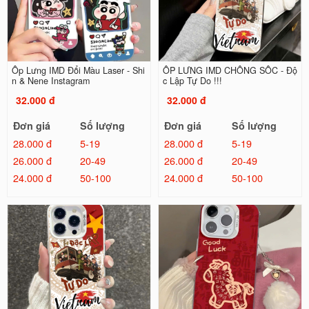
Ốp Lưng IMD Đổi Màu Laser - Shi
ỐP LƯNG IMD CHỐNG SỐC - Độ
n & Nene Instagram
c Lập Tự Do !!!
32.000 đ
32.000 đ
Đơn giá
Số lượng
Đơn giá
Số lượng
28.000 đ
5-19
28.000 đ
5-19
26.000 đ
20-49
26.000 đ
20-49
24.000 đ
50-100
24.000 đ
50-100