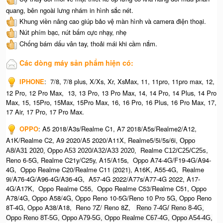
quang, bên ngoài lưng nhám in hình sắc nét.
Khung viền nâng cao giúp bảo vệ màn hình và camera điện thoại.
Nút phím bạc, nút bấm cực nhạy, nhẹ
Chống bám dấu vân tay, thoải mái khi cầm nắm.
Các dòng máy sản phẩm hiện có:
IPHONE
:
7/8, 7/8 plus, X/Xs, Xr, XsMax, 11, 11pro, 11pro max, 12,
12 Pro, 12 Pro Max, 13, 13 Pro, 13 Pro Max, 14, 14 Pro, 14 Plus, 14 Pro
Max, 15, 15Pro, 15Max, 15Pro Max,
16, 16 Pro, 16 Plus, 16 Pro Max, 17,
17 Air, 17 Pro, 17 Pro Max.
OPPO
:
A5 2018/A3s/Realme C1, A7 2018/A5s/Realme2/A12,
A1K/Realme C2, A9 2020/A5 2020/A11X, Realme5/5i/5s/6i,
Oppo
Realme
,
A8/A31 2020, O
ppo A53 2020/A32/A33 2020,
C12/C25/C25s
Reno 6-5G, Realme C21y/C25y, A15/A15s, Oppo A74-4G/F19-4G/A94-
4G, Oppo Realme C20/Realme C11 (2021), A16K, A55-4G, Realme
9i/A76-4G/A96-4G/A36-4G, A57-4G 2022/A77s/A77-4G 2022, A17-
4G/A17K, Oppo Realme C55, Oppo Realme C53/Realme C51, Oppo
A78/4G, Oppo A58/4G, Oppo Reno 10-5G/Reno 10 Pro 5G, Oppo Reno
8T-4G, Oppo A38/A18, Reno 7Z/ Reno 8Z,
Reno 7-4G/ Reno 8-4G,
Oppo Reno 8T-5G, Oppo A79-5G, Oppo Realme C67-4G, O
ppo A54-4G,