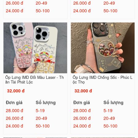
26.000 đ
20-49
26.000 đ
20-49
24.000 đ
50-100
24.000 đ
50-100
Ốp Lưng IMD Đổi Màu Laser - Th
Ốp Lưng IMD Chống Sốc - Phúc L
ần Tài Phát Lộc
ộc Thọ
32.000 đ
32.000 đ
Đơn giá
Số lượng
Đơn giá
Số lượng
28.000 đ
5-19
28.000 đ
5-19
26.000 đ
20-49
26.000 đ
20-49
24.000 đ
50-100
24.000 đ
50-100