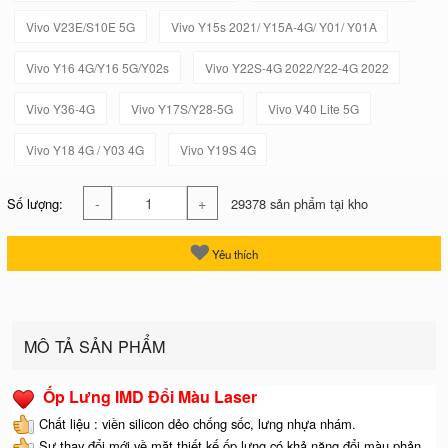
Vivo V23E/S10E 5G
Vivo Y15s 2021/ Y15A-4G/ Y01/ Y01A
Vivo Y16 4G/Y16 5G/Y02s
Vivo Y22S-4G 2022/Y22-4G 2022
Vivo Y36-4G
Vivo Y17S/Y28-5G
Vivo V40 Lite 5G
Vivo Y18 4G / Y03 4G
Vivo Y19S 4G
-
+
Số lượng:
29378 sản phẩm tại kho
Yêu thích
MÔ TẢ SẢN PHẨM
Ốp Lưng IMD Đổi Màu Laser
Chất liệu : viền silicon dẻo chống sốc, lưng nhựa nhám.
Sự thay đổi mới về mặt thiết kế ốp lưng có khả năng đổi màu phản