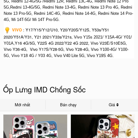
5G, Redmi 12-4G/5G /Redmi 12R, Redmi 13C-4G,
Redmi Note 12 Pro
5G,Redmi 13-4G/5G, Redmi Note 13-4G, Redmi Note 13 Pro 4G, R
edmi
Note 13 Pro-5G, Redmi 14C-4G, Redmi Note 14-4G, Redmi Note 14 Pro-
4G, Mi 14T-5G/ Mi 14T Pro-5G.
VIVO
:
Y17/Y15/Y12/U10, Y20/Y20S/Y12S, Y53s/Y51
2020/Y51A/Y31, Y21 2021/Y33s/Y21s,
Vivo Y15s 2021/ Y15A-4G/ Y01/
,Y16 4G/5G, Y22S 4G 2022/Y22 4G 2022, Vivo V23E/S10E5G,
Y01A
Vivo Y36-4G, Vivo Y17S/Y28-5G, Vivo Y28-4G, Vivo
Y100-4G/ Y100-
5G, Vivo Y18 4G / Y03 4G, Vi
vo V40 Lite 5G, Vivo Y19S 4G.
Ốp Lưng IMD Chống Sốc
Mới nhất
Bán chạy
Giá