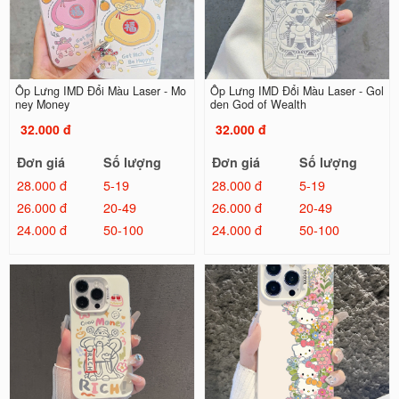
Ốp Lưng IMD Đổi Màu Laser - Mo
Ốp Lưng IMD Đổi Màu Laser - Gol
ney Money
den God of Wealth
32.000 đ
32.000 đ
Đơn giá
Số lượng
Đơn giá
Số lượng
28.000 đ
5-19
28.000 đ
5-19
26.000 đ
20-49
26.000 đ
20-49
24.000 đ
50-100
24.000 đ
50-100