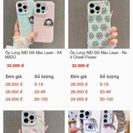
Ốp Lưng IMD Đổi Màu Laser - KA
Ốp Lưng IMD Đổi Màu Laser - Re
MADO
d Cheek Flower
32.000 đ
32.000 đ
Đơn giá
Số lượng
Đơn giá
Số lượng
28.000 đ
5-19
28.000 đ
5-19
26.000 đ
20-49
26.000 đ
20-49
24.000 đ
50-100
24.000 đ
50-100