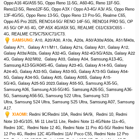
Oppo A16 4G/A55 5G, Oppo Reno 11-5G, A60-4G, Reno 11F-5G.
Reno12-5G, Reno12F-5G, O
ppo A3X / Oppo A3-4G/ A3i/ A5i, Oppo Reno
13F-4G/5G, Oppo Reno 13-5G, Oppo Reno 13 Pro-5G, Realme C65,
O
ppo A5 Pro 2025, R
ENO14-5G/ RENO 14F-5G,
RENO14 PRO 5G,
OP
A5 5G/ OP A5 4G,
OP A5X 4G/A5X 5G,
REALME C61/C63/C65S -
4G,
REALME C75/C75X/C71/C73.
SAMSUNG
:
A10, A20/A30, A10s, A20s, A50/A30s/A50s, A51/M40s,
Galaxy A71, Galaxy A11/M11, Galaxy A21s, Galaxy A31, Galaxy A12,
Galaxy A03s/A02s, Galaxy A32-4G, Galaxy A52-4G/5G/A52s, Galaxy A22
4G, Galaxy A02/M02, Galaxy A03, Galaxy A04, S
amsung A13-4G,
, Galaxy A23-4G, Galaxy A14-5G, Galaxy
Samsung A13-5G/A04S-4G
A24-4G, Galaxy A33-5G, Galaxy A53-5G, Galaxy A73-5G Galaxy A54-
5G, Galaxy A34-5G, Galaxy A05, Galaxy A05S, Galaxy A15-
5G/4G, Galaxy A25-5G 2023.Galaxy A55-5G, Sa
msung A35-5G,
Samsung A06, Samsung A16-5G/4G. S
amsung A26-5G,
S
amsung A36-
5G,
S
amsung A56-5G, S
amsung S22 Ultra,
S
amsung S23
Ultra,
S
amsung S24 Ultra,
S
amsung S25 Ultra,
Samsung A07,
Samsung
A17.
XIAOMI
:
Redmi 9C/Redmi 10A, Redmi 9A/9i, Redmi 10, Redmi
Note 10-4G/10S, Mi 11 Lite/11 Lite, Redmi Note 11-4G/Note 11s-4G,
Redmi 10C, Redmi Note 12 4G,
Redmi Note 11 Pro 4G-5G/ Redmi Note
12 Pro 4G, Redmi 12C 4G/Redmi 11A/ Poco C55, Redmi Note 12 Pro