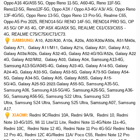
Oppo A16 4G/A55 5G, Oppo Reno 11-5G, A60-4G, Reno 11F-5G.
Reno12-5G, Reno12F-5G, O
ppo A3X / Oppo A3-4G/ A3i/ A5i, Oppo Reno
13F-4G/5G, Oppo Reno 13-5G, Oppo Reno 13 Pro-5G, Realme C65,
O
ppo A5 Pro 2025, R
ENO14-5G/ RENO 14F-5G,
RENO14 PRO 5G,
OP
A5 5G/ OP A5 4G,
OP A5X 4G/A5X 5G,
REALME C61/C63/C65S -
4G,
REALME C75/C75X/C71/C73.
SAMSUNG
:
A10, A20/A30, A10s, A20s, A50/A30s/A50s, A51/M40s,
Galaxy A71, Galaxy A11/M11, Galaxy A21s, Galaxy A31, Galaxy A12,
Galaxy A03s/A02s, Galaxy A32-4G, Galaxy A52-4G/5G/A52s, Galaxy A22
4G, Galaxy A02/M02, Galaxy A03, Galaxy A04, S
amsung A13-4G,
, Galaxy A23-4G, Galaxy A14-5G, Galaxy
Samsung A13-5G/A04S-4G
A24-4G, Galaxy A33-5G, Galaxy A53-5G, Galaxy A73-5G Galaxy A54-
5G, Galaxy A34-5G, Galaxy A05, Galaxy A05S, Galaxy A15-
5G/4G, Galaxy A25-5G 2023.Galaxy A55-5G, Sa
msung A35-5G,
Samsung A06, Samsung A16-5G/4G. S
amsung A26-5G,
S
amsung A36-
5G,
S
amsung A56-5G, S
amsung S22 Ultra,
S
amsung S23
Ultra,
S
amsung S24 Ultra,
S
amsung S25 Ultra,
Samsung A07,
Samsung
A17.
XIAOMI
:
Redmi 9C/Redmi 10A, Redmi 9A/9i, Redmi 10, Redmi
Note 10-4G/10S, Mi 11 Lite/11 Lite, Redmi Note 11-4G/Note 11s-4G,
Redmi 10C, Redmi Note 12 4G,
Redmi Note 11 Pro 4G-5G/ Redmi Note
12 Pro 4G, Redmi 12C 4G/Redmi 11A/ Poco C55, Redmi Note 12 Pro