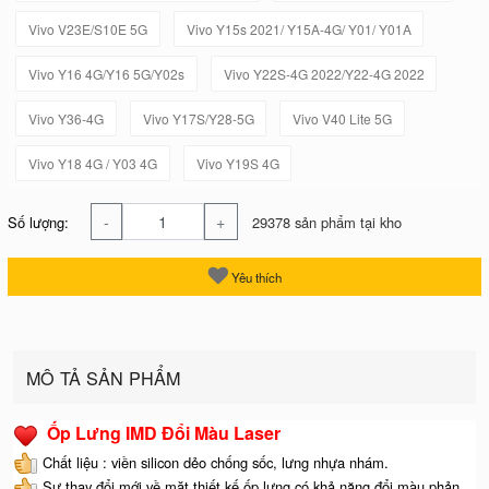
Vivo V23E/S10E 5G
Vivo Y15s 2021/ Y15A-4G/ Y01/ Y01A
Vivo Y16 4G/Y16 5G/Y02s
Vivo Y22S-4G 2022/Y22-4G 2022
Vivo Y36-4G
Vivo Y17S/Y28-5G
Vivo V40 Lite 5G
Vivo Y18 4G / Y03 4G
Vivo Y19S 4G
-
+
Số lượng:
29378 sản phẩm tại kho
Yêu thích
MÔ TẢ SẢN PHẨM
Ốp Lưng IMD Đổi Màu Laser
Chất liệu : viền silicon dẻo chống sốc, lưng nhựa nhám.
Sự thay đổi mới về mặt thiết kế ốp lưng có khả năng đổi màu phản