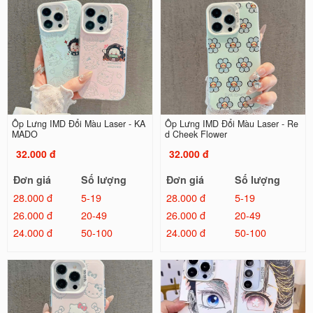
Ốp Lưng IMD Đổi Màu Laser - KA
Ốp Lưng IMD Đổi Màu Laser - Re
MADO
d Cheek Flower
32.000 đ
32.000 đ
Đơn giá
Số lượng
Đơn giá
Số lượng
28.000 đ
5-19
28.000 đ
5-19
26.000 đ
20-49
26.000 đ
20-49
24.000 đ
50-100
24.000 đ
50-100