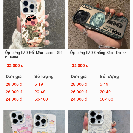
Ốp Lưng IMD Đổi Màu Laser - Shi
Ốp Lưng IMD Chống Sốc - Dollar
n Dollar
32.000 đ
32.000 đ
Đơn giá
Số lượng
Đơn giá
Số lượng
28.000 đ
5-19
28.000 đ
5-19
26.000 đ
20-49
26.000 đ
20-49
24.000 đ
50-100
24.000 đ
50-100