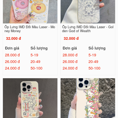
Ốp Lưng IMD Đổi Màu Laser - Mo
Ốp Lưng IMD Đổi Màu Laser - Gol
ney Money
den God of Wealth
32.000 đ
32.000 đ
Đơn giá
Số lượng
Đơn giá
Số lượng
28.000 đ
5-19
28.000 đ
5-19
26.000 đ
20-49
26.000 đ
20-49
24.000 đ
50-100
24.000 đ
50-100