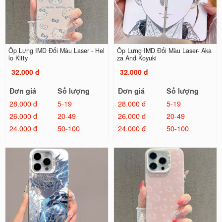
Ốp Lưng IMD Đổi Màu Laser - Hel
Ốp Lưng IMD Đổi Màu Laser- Aka
lo Kitty
za And Koyuki
32.000 đ
32.000 đ
Đơn giá
Số lượng
Đơn giá
Số lượng
28.000 đ
5-19
28.000 đ
5-19
26.000 đ
20-49
26.000 đ
20-49
24.000 đ
50-100
24.000 đ
50-100