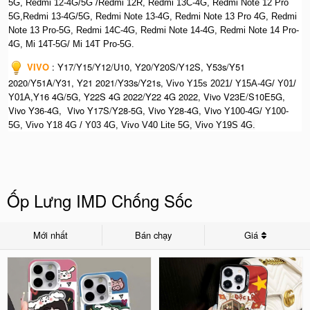
5G, Redmi 12-4G/5G /Redmi 12R, Redmi 13C-4G,
Redmi Note 12 Pro
5G,Redmi 13-4G/5G, Redmi Note 13-4G, Redmi Note 13 Pro 4G, R
edmi
Note 13 Pro-5G, Redmi 14C-4G, Redmi Note 14-4G, Redmi Note 14 Pro-
4G, Mi 14T-5G/ Mi 14T Pro-5G.
VIVO
:
Y17/Y15/Y12/U10, Y20/Y20S/Y12S, Y53s/Y51
2020/Y51A/Y31, Y21 2021/Y33s/Y21s,
Vivo Y15s 2021/ Y15A-4G/ Y01/
,Y16 4G/5G, Y22S 4G 2022/Y22 4G 2022, Vivo V23E/S10E5G,
Y01A
Vivo Y36-4G, Vivo Y17S/Y28-5G, Vivo Y28-4G, Vivo
Y100-4G/ Y100-
5G, Vivo Y18 4G / Y03 4G, Vi
vo V40 Lite 5G, Vivo Y19S 4G.
Ốp Lưng IMD Chống Sốc
Mới nhất
Bán chạy
Giá