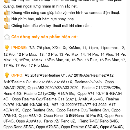
quang, bên ngoài lưng nhám in hình sắc nét.
Khung viền nâng cao giúp bảo vệ màn hình và camera điện thoại.
Nút phím bạc, nút bấm cực nhạy, nhẹ
Chống bám dấu vân tay, thoải mái khi cầm nắm.
Các dòng máy sản phẩm hiện có:
IPHONE
:
7/8, 7/8 plus, X/Xs, Xr, XsMax, 11, 11pro, 11pro max, 12,
12 Pro, 12 Pro Max, 13, 13 Pro, 13 Pro Max, 14, 14 Pro, 14 Plus, 14 Pro
Max, 15, 15Pro, 15Max, 15Pro Max,
16, 16 Pro, 16 Plus, 16 Pro Max, 17,
17 Air, 17 Pro, 17 Pro Max.
OPPO
:
A5 2018/A3s/Realme C1, A7 2018/A5s/Realme2/A12,
A1K/Realme C2, A9 2020/A5 2020/A11X, Realme5/5i/5s/6i,
Oppo
Realme
,
A8/A31 2020, O
ppo A53 2020/A32/A33 2020,
C12/C25/C25s
Reno 6-5G, Realme C21y/C25y, A15/A15s, Oppo A74-4G/F19-4G/A94-
4G, Oppo Realme C20/Realme C11 (2021), A16K, A55-4G, Realme
9i/A76-4G/A96-4G/A36-4G, A57-4G 2022/A77s/A77-4G 2022, A17-
4G/A17K, Oppo Realme C55, Oppo Realme C53/Realme C51, Oppo
A78/4G, Oppo A58/4G, Oppo Reno 10-5G/Reno 10 Pro 5G, Oppo Reno
8T-4G, Oppo A38/A18, Reno 7Z/ Reno 8Z,
Reno 7-4G/ Reno 8-4G,
Oppo Reno 8T-5G, Oppo A79-5G, Oppo Realme C67-4G, O
ppo A54-4G,