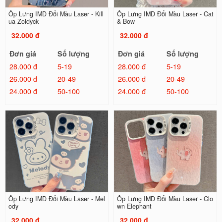
Ốp Lưng IMD Đổi Màu Laser - Kill
Ốp Lưng IMD Đổi Màu Laser - Cat
ua Zoldyck
& Bow
32.000 đ
32.000 đ
Đơn giá
Số lượng
Đơn giá
Số lượng
28.000 đ
5-19
28.000 đ
5-19
26.000 đ
20-49
26.000 đ
20-49
24.000 đ
50-100
24.000 đ
50-100
Ốp Lưng IMD Đổi Màu Laser - Mel
Ốp Lưng IMD Đổi Màu Laser - Clo
ody
wn Elephant
32.000 đ
32.000 đ