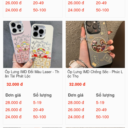
26.000 đ
20-49
26.000 đ
20-49
24.000 đ
50-100
24.000 đ
50-100
Ốp Lưng IMD Đổi Màu Laser - Th
Ốp Lưng IMD Chống Sốc - Phúc L
ần Tài Phát Lộc
ộc Thọ
32.000 đ
32.000 đ
Đơn giá
Số lượng
Đơn giá
Số lượng
28.000 đ
5-19
28.000 đ
5-19
26.000 đ
20-49
26.000 đ
20-49
24.000 đ
50-100
24.000 đ
50-100