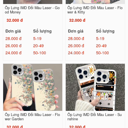
Ốp Lưng IMD Đổi Màu Laser - Go
Ốp Lưng IMD Đổi Màu Laser - Flo
od Money
wer & Kitty
32.000 đ
32.000 đ
Đơn giá
Số lượng
Đơn giá
Số lượng
28.000 đ
5-19
28.000 đ
5-19
26.000 đ
20-49
26.000 đ
20-49
24.000 đ
50-100
24.000 đ
50-100
Ốp Lưng IMD Đổi Màu Laser - Flo
Ốp Lưng IMD Đổi Màu Laser - Su
wer Garden
nshine
32.000 đ
32.000 đ