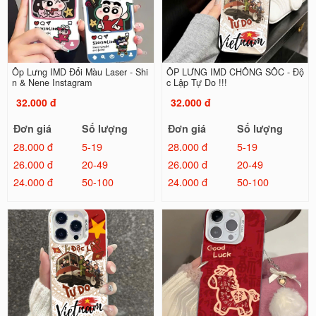
Ốp Lưng IMD Đổi Màu Laser - Shi
ỐP LƯNG IMD CHỐNG SỐC - Độ
n & Nene Instagram
c Lập Tự Do !!!
32.000 đ
32.000 đ
Đơn giá
Số lượng
Đơn giá
Số lượng
28.000 đ
5-19
28.000 đ
5-19
26.000 đ
20-49
26.000 đ
20-49
24.000 đ
50-100
24.000 đ
50-100