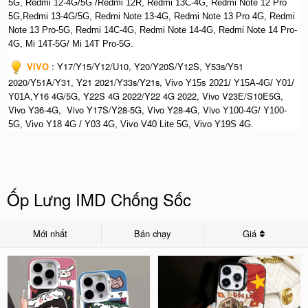
5G, Redmi 12-4G/5G /Redmi 12R, Redmi 13C-4G,
Redmi Note 12 Pro
5G,Redmi 13-4G/5G, Redmi Note 13-4G, Redmi Note 13 Pro 4G, R
edmi
Note 13 Pro-5G, Redmi 14C-4G, Redmi Note 14-4G, Redmi Note 14 Pro-
4G, Mi 14T-5G/ Mi 14T Pro-5G.
VIVO
:
Y17/Y15/Y12/U10, Y20/Y20S/Y12S, Y53s/Y51
2020/Y51A/Y31, Y21 2021/Y33s/Y21s,
Vivo Y15s 2021/ Y15A-4G/ Y01/
,Y16 4G/5G, Y22S 4G 2022/Y22 4G 2022, Vivo V23E/S10E5G,
Y01A
Vivo Y36-4G, Vivo Y17S/Y28-5G, Vivo Y28-4G, Vivo
Y100-4G/ Y100-
5G, Vivo Y18 4G / Y03 4G, Vi
vo V40 Lite 5G, Vivo Y19S 4G.
Ốp Lưng IMD Chống Sốc
Mới nhất
Bán chạy
Giá