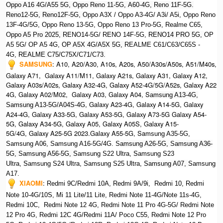
Oppo A16 4G/A55 5G, Oppo Reno 11-5G, A60-4G, Reno 11F-5G.
Reno12-5G, Reno12F-5G, O
ppo A3X / Oppo A3-4G/ A3i/ A5i, Oppo Reno
13F-4G/5G, Oppo Reno 13-5G, Oppo Reno 13 Pro-5G, Realme C65,
O
ppo A5 Pro 2025, R
ENO14-5G/ RENO 14F-5G,
RENO14 PRO 5G,
OP
A5 5G/ OP A5 4G,
OP A5X 4G/A5X 5G,
REALME C61/C63/C65S -
4G,
REALME C75/C75X/C71/C73.
SAMSUNG
:
A10, A20/A30, A10s, A20s, A50/A30s/A50s, A51/M40s,
Galaxy A71, Galaxy A11/M11, Galaxy A21s, Galaxy A31, Galaxy A12,
Galaxy A03s/A02s, Galaxy A32-4G, Galaxy A52-4G/5G/A52s, Galaxy A22
4G, Galaxy A02/M02, Galaxy A03, Galaxy A04, S
amsung A13-4G,
, Galaxy A23-4G, Galaxy A14-5G, Galaxy
Samsung A13-5G/A04S-4G
A24-4G, Galaxy A33-5G, Galaxy A53-5G, Galaxy A73-5G Galaxy A54-
5G, Galaxy A34-5G, Galaxy A05, Galaxy A05S, Galaxy A15-
5G/4G, Galaxy A25-5G 2023.Galaxy A55-5G, Sa
msung A35-5G,
Samsung A06, Samsung A16-5G/4G. S
amsung A26-5G,
S
amsung A36-
5G,
S
amsung A56-5G, S
amsung S22 Ultra,
S
amsung S23
Ultra,
S
amsung S24 Ultra,
S
amsung S25 Ultra,
Samsung A07,
Samsung
A17.
XIAOMI
:
Redmi 9C/Redmi 10A, Redmi 9A/9i, Redmi 10, Redmi
Note 10-4G/10S, Mi 11 Lite/11 Lite, Redmi Note 11-4G/Note 11s-4G,
Redmi 10C, Redmi Note 12 4G,
Redmi Note 11 Pro 4G-5G/ Redmi Note
12 Pro 4G, Redmi 12C 4G/Redmi 11A/ Poco C55, Redmi Note 12 Pro