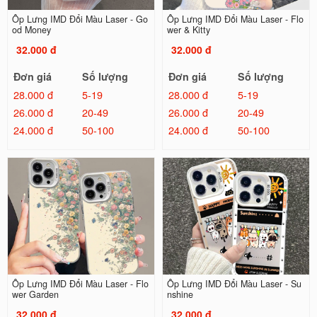
Ốp Lưng IMD Đổi Màu Laser - Go
Ốp Lưng IMD Đổi Màu Laser - Flo
od Money
wer & Kitty
32.000 đ
32.000 đ
Đơn giá
Số lượng
Đơn giá
Số lượng
28.000 đ
5-19
28.000 đ
5-19
26.000 đ
20-49
26.000 đ
20-49
24.000 đ
50-100
24.000 đ
50-100
Ốp Lưng IMD Đổi Màu Laser - Flo
Ốp Lưng IMD Đổi Màu Laser - Su
wer Garden
nshine
32.000 đ
32.000 đ