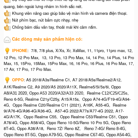
quang, bên ngoài lưng nhám in hình sắc nét.
Khung viền nâng cao giúp bảo vệ màn hình và camera điện thoại.
Nút phím bạc, nút bấm cực nhạy, nhẹ
Chống bám dấu vân tay, thoải mái khi cầm nắm.
Các dòng máy sản phẩm hiện có:
IPHONE
:
7/8, 7/8 plus, X/Xs, Xr, XsMax, 11, 11pro, 11pro max, 12,
12 Pro, 12 Pro Max, 13, 13 Pro, 13 Pro Max, 14, 14 Pro, 14 Plus, 14 Pro
Max, 15, 15Pro, 15Max, 15Pro Max,
16, 16 Pro, 16 Plus, 16 Pro Max, 17,
17 Air, 17 Pro, 17 Pro Max.
OPPO
:
A5 2018/A3s/Realme C1, A7 2018/A5s/Realme2/A12,
A1K/Realme C2, A9 2020/A5 2020/A11X, Realme5/5i/5s/6i,
Oppo
Realme
,
A8/A31 2020, O
ppo A53 2020/A32/A33 2020,
C12/C25/C25s
Reno 6-5G, Realme C21y/C25y, A15/A15s, Oppo A74-4G/F19-4G/A94-
4G, Oppo Realme C20/Realme C11 (2021), A16K, A55-4G, Realme
9i/A76-4G/A96-4G/A36-4G, A57-4G 2022/A77s/A77-4G 2022, A17-
4G/A17K, Oppo Realme C55, Oppo Realme C53/Realme C51, Oppo
A78/4G, Oppo A58/4G, Oppo Reno 10-5G/Reno 10 Pro 5G, Oppo Reno
8T-4G, Oppo A38/A18, Reno 7Z/ Reno 8Z,
Reno 7-4G/ Reno 8-4G,
Oppo Reno 8T-5G, Oppo A79-5G, Oppo Realme C67-4G, O
ppo A54-4G,