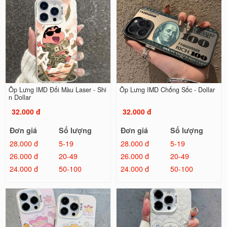
Ốp Lưng IMD Đổi Màu Laser - Shi
Ốp Lưng IMD Chống Sốc - Dollar
n Dollar
32.000 đ
32.000 đ
Đơn giá
Số lượng
Đơn giá
Số lượng
28.000 đ
5-19
28.000 đ
5-19
26.000 đ
20-49
26.000 đ
20-49
24.000 đ
50-100
24.000 đ
50-100