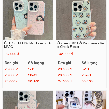
Ốp Lưng IMD Đổi Màu Laser - KA
Ốp Lưng IMD Đổi Màu Laser - Re
MADO
d Cheek Flower
32.000 đ
32.000 đ
Đơn giá
Số lượng
Đơn giá
Số lượng
28.000 đ
5-19
28.000 đ
5-19
26.000 đ
20-49
26.000 đ
20-49
24.000 đ
50-100
24.000 đ
50-100