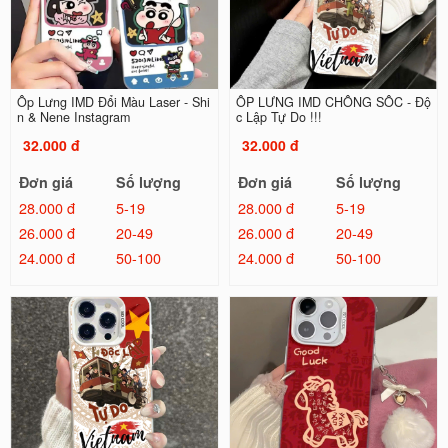
Ốp Lưng IMD Đổi Màu Laser - Shi
ỐP LƯNG IMD CHỐNG SỐC - Độ
n & Nene Instagram
c Lập Tự Do !!!
32.000 đ
32.000 đ
Đơn giá
Số lượng
Đơn giá
Số lượng
28.000 đ
5-19
28.000 đ
5-19
26.000 đ
20-49
26.000 đ
20-49
24.000 đ
50-100
24.000 đ
50-100