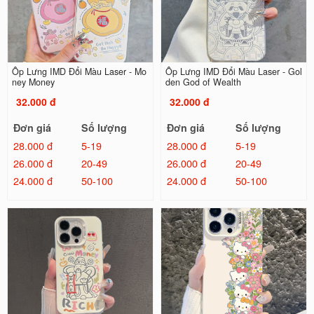
Ốp Lưng IMD Đổi Màu Laser - Mo
Ốp Lưng IMD Đổi Màu Laser - Gol
ney Money
den God of Wealth
32.000 đ
32.000 đ
Đơn giá
Số lượng
Đơn giá
Số lượng
28.000 đ
5-19
28.000 đ
5-19
26.000 đ
20-49
26.000 đ
20-49
24.000 đ
50-100
24.000 đ
50-100