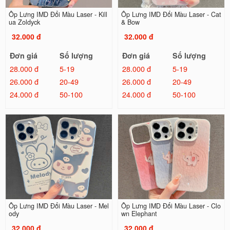
Ốp Lưng IMD Đổi Màu Laser - Kill
Ốp Lưng IMD Đổi Màu Laser - Cat
ua Zoldyck
& Bow
32.000 đ
32.000 đ
Đơn giá
Số lượng
Đơn giá
Số lượng
28.000 đ
5-19
28.000 đ
5-19
26.000 đ
20-49
26.000 đ
20-49
24.000 đ
50-100
24.000 đ
50-100
Ốp Lưng IMD Đổi Màu Laser - Mel
Ốp Lưng IMD Đổi Màu Laser - Clo
ody
wn Elephant
32.000 đ
32.000 đ