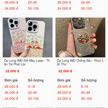
26.000 đ
20-49
26.000 đ
20-49
24.000 đ
50-100
24.000 đ
50-100
Ốp Lưng IMD Đổi Màu Laser - Th
Ốp Lưng IMD Chống Sốc - Phúc L
ần Tài Phát Lộc
ộc Thọ
32.000 đ
32.000 đ
Đơn giá
Số lượng
Đơn giá
Số lượng
28.000 đ
5-19
28.000 đ
5-19
26.000 đ
20-49
26.000 đ
20-49
24.000 đ
50-100
24.000 đ
50-100