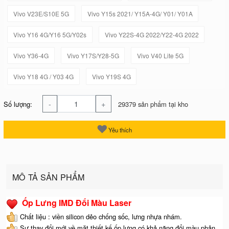
Vivo V23E/S10E 5G
Vivo Y15s 2021/ Y15A-4G/ Y01/ Y01A
Vivo Y16 4G/Y16 5G/Y02s
Vivo Y22S-4G 2022/Y22-4G 2022
Vivo Y36-4G
Vivo Y17S/Y28-5G
Vivo V40 Lite 5G
Vivo Y18 4G / Y03 4G
Vivo Y19S 4G
-
+
Số lượng:
29379 sản phẩm tại kho
Yêu thích
MÔ TẢ SẢN PHẨM
Ốp Lưng IMD Đổi Màu Laser
Chất liệu : viền silicon dẻo chống sốc, lưng nhựa nhám.
Sự thay đổi mới về mặt thiết kế ốp lưng có khả năng đổi màu phản