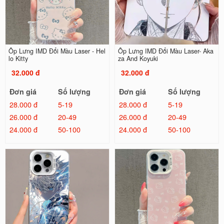
Ốp Lưng IMD Đổi Màu Laser - Hel
Ốp Lưng IMD Đổi Màu Laser- Aka
lo Kitty
za And Koyuki
32.000 đ
32.000 đ
Đơn giá
Số lượng
Đơn giá
Số lượng
28.000 đ
5-19
28.000 đ
5-19
26.000 đ
20-49
26.000 đ
20-49
24.000 đ
50-100
24.000 đ
50-100