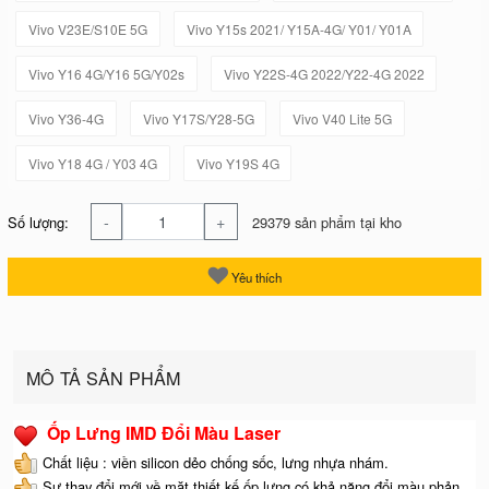
Vivo V23E/S10E 5G
Vivo Y15s 2021/ Y15A-4G/ Y01/ Y01A
Vivo Y16 4G/Y16 5G/Y02s
Vivo Y22S-4G 2022/Y22-4G 2022
Vivo Y36-4G
Vivo Y17S/Y28-5G
Vivo V40 Lite 5G
Vivo Y18 4G / Y03 4G
Vivo Y19S 4G
-
+
Số lượng:
29379 sản phẩm tại kho
Yêu thích
MÔ TẢ SẢN PHẨM
Ốp Lưng IMD Đổi Màu Laser
Chất liệu : viền silicon dẻo chống sốc, lưng nhựa nhám.
Sự thay đổi mới về mặt thiết kế ốp lưng có khả năng đổi màu phản