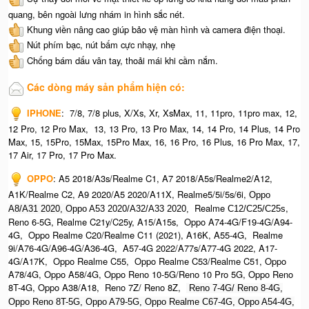
quang, bên ngoài lưng nhám in hình sắc nét.
Khung viền nâng cao giúp bảo vệ màn hình và camera điện thoại.
Nút phím bạc, nút bấm cực nhạy, nhẹ
Chống bám dấu vân tay, thoải mái khi cầm nắm.
Các dòng máy sản phẩm hiện có:
IPHONE
:
7/8, 7/8 plus, X/Xs, Xr, XsMax, 11, 11pro, 11pro max, 12,
12 Pro, 12 Pro Max, 13, 13 Pro, 13 Pro Max, 14, 14 Pro, 14 Plus, 14 Pro
Max, 15, 15Pro, 15Max, 15Pro Max,
16, 16 Pro, 16 Plus, 16 Pro Max, 17,
17 Air, 17 Pro, 17 Pro Max.
OPPO
:
A5 2018/A3s/Realme C1, A7 2018/A5s/Realme2/A12,
A1K/Realme C2, A9 2020/A5 2020/A11X, Realme5/5i/5s/6i,
Oppo
Realme
,
A8/A31 2020, O
ppo A53 2020/A32/A33 2020,
C12/C25/C25s
Reno 6-5G, Realme C21y/C25y, A15/A15s, Oppo A74-4G/F19-4G/A94-
4G, Oppo Realme C20/Realme C11 (2021), A16K, A55-4G, Realme
9i/A76-4G/A96-4G/A36-4G, A57-4G 2022/A77s/A77-4G 2022, A17-
4G/A17K, Oppo Realme C55, Oppo Realme C53/Realme C51, Oppo
A78/4G, Oppo A58/4G, Oppo Reno 10-5G/Reno 10 Pro 5G, Oppo Reno
8T-4G, Oppo A38/A18, Reno 7Z/ Reno 8Z,
Reno 7-4G/ Reno 8-4G,
Oppo Reno 8T-5G, Oppo A79-5G, Oppo Realme C67-4G, O
ppo A54-4G,