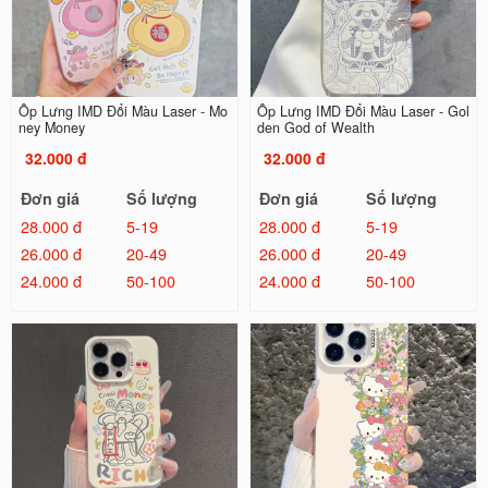
Ốp Lưng IMD Đổi Màu Laser - Mo
Ốp Lưng IMD Đổi Màu Laser - Gol
ney Money
den God of Wealth
32.000 đ
32.000 đ
Đơn giá
Số lượng
Đơn giá
Số lượng
28.000 đ
5-19
28.000 đ
5-19
26.000 đ
20-49
26.000 đ
20-49
24.000 đ
50-100
24.000 đ
50-100