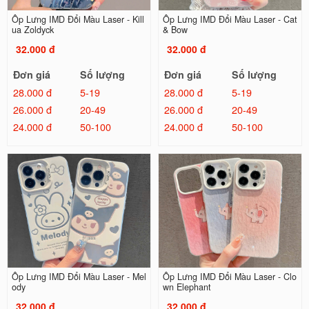
Ốp Lưng IMD Đổi Màu Laser - Kill
Ốp Lưng IMD Đổi Màu Laser - Cat
ua Zoldyck
& Bow
32.000 đ
32.000 đ
Đơn giá
Số lượng
Đơn giá
Số lượng
28.000 đ
5-19
28.000 đ
5-19
26.000 đ
20-49
26.000 đ
20-49
24.000 đ
50-100
24.000 đ
50-100
Ốp Lưng IMD Đổi Màu Laser - Mel
Ốp Lưng IMD Đổi Màu Laser - Clo
ody
wn Elephant
32.000 đ
32.000 đ