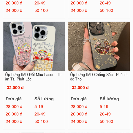
26.000 đ
20-49
26.000 đ
20-49
24.000 đ
50-100
24.000 đ
50-100
Ốp Lưng IMD Đổi Màu Laser - Th
Ốp Lưng IMD Chống Sốc - Phúc L
ần Tài Phát Lộc
ộc Thọ
32.000 đ
32.000 đ
Đơn giá
Số lượng
Đơn giá
Số lượng
28.000 đ
5-19
28.000 đ
5-19
26.000 đ
20-49
26.000 đ
20-49
24.000 đ
50-100
24.000 đ
50-100