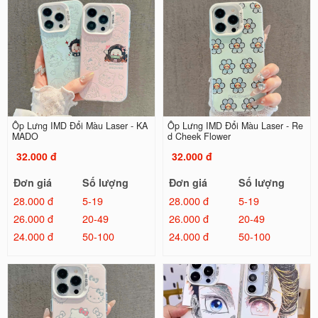
Ốp Lưng IMD Đổi Màu Laser - KA
Ốp Lưng IMD Đổi Màu Laser - Re
MADO
d Cheek Flower
32.000 đ
32.000 đ
Đơn giá
Số lượng
Đơn giá
Số lượng
28.000 đ
5-19
28.000 đ
5-19
26.000 đ
20-49
26.000 đ
20-49
24.000 đ
50-100
24.000 đ
50-100