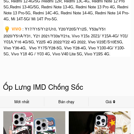
5G, Redmi 12-4G/5G /Redmi 12R, Redmi 13C-4G,
Redmi Note 12 Pro
5G,Redmi 13-4G/5G, Redmi Note 13-4G, Redmi Note 13 Pro 4G, R
edmi
Note 13 Pro-5G, Redmi 14C-4G, Redmi Note 14-4G, Redmi Note 14 Pro-
4G, Mi 14T-5G/ Mi 14T Pro-5G.
VIVO
:
Y17/Y15/Y12/U10, Y20/Y20S/Y12S, Y53s/Y51
2020/Y51A/Y31, Y21 2021/Y33s/Y21s,
Vivo Y15s 2021/ Y15A-4G/ Y01/
,Y16 4G/5G, Y22S 4G 2022/Y22 4G 2022, Vivo V23E/S10E5G,
Y01A
Vivo Y36-4G, Vivo Y17S/Y28-5G, Vivo Y28-4G, Vivo
Y100-4G/ Y100-
5G, Vivo Y18 4G / Y03 4G, Vi
vo V40 Lite 5G, Vivo Y19S 4G.
Ốp Lưng IMD Chống Sốc
Mới nhất
Bán chạy
Giá