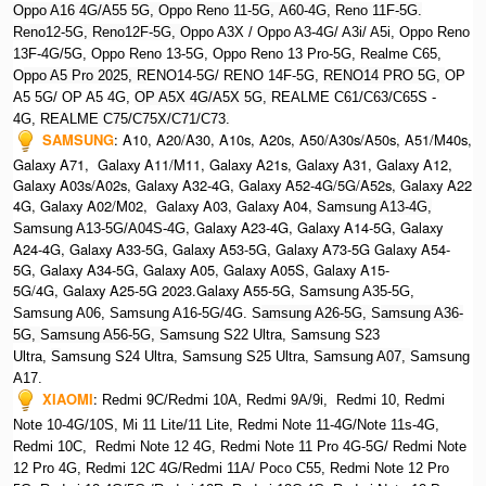
Oppo A16 4G/A55 5G, Oppo Reno 11-5G, A60-4G, Reno 11F-5G.
Reno12-5G, Reno12F-5G, O
ppo A3X / Oppo A3-4G/ A3i/ A5i, Oppo Reno
13F-4G/5G, Oppo Reno 13-5G, Oppo Reno 13 Pro-5G, Realme C65,
O
ppo A5 Pro 2025, R
ENO14-5G/ RENO 14F-5G,
RENO14 PRO 5G,
OP
A5 5G/ OP A5 4G,
OP A5X 4G/A5X 5G,
REALME C61/C63/C65S -
4G,
REALME C75/C75X/C71/C73.
SAMSUNG
:
A10, A20/A30, A10s, A20s, A50/A30s/A50s, A51/M40s,
Galaxy A71, Galaxy A11/M11, Galaxy A21s, Galaxy A31, Galaxy A12,
Galaxy A03s/A02s, Galaxy A32-4G, Galaxy A52-4G/5G/A52s, Galaxy A22
4G, Galaxy A02/M02, Galaxy A03, Galaxy A04, S
amsung A13-4G,
, Galaxy A23-4G, Galaxy A14-5G, Galaxy
Samsung A13-5G/A04S-4G
A24-4G, Galaxy A33-5G, Galaxy A53-5G, Galaxy A73-5G Galaxy A54-
5G, Galaxy A34-5G, Galaxy A05, Galaxy A05S, Galaxy A15-
5G/4G, Galaxy A25-5G 2023.Galaxy A55-5G, Sa
msung A35-5G,
Samsung A06, Samsung A16-5G/4G. S
amsung A26-5G,
S
amsung A36-
5G,
S
amsung A56-5G, S
amsung S22 Ultra,
S
amsung S23
Ultra,
S
amsung S24 Ultra,
S
amsung S25 Ultra,
Samsung A07,
Samsung
A17.
XIAOMI
:
Redmi 9C/Redmi 10A, Redmi 9A/9i, Redmi 10, Redmi
Note 10-4G/10S, Mi 11 Lite/11 Lite, Redmi Note 11-4G/Note 11s-4G,
Redmi 10C, Redmi Note 12 4G,
Redmi Note 11 Pro 4G-5G/ Redmi Note
12 Pro 4G, Redmi 12C 4G/Redmi 11A/ Poco C55, Redmi Note 12 Pro