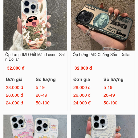
Ốp Lưng IMD Đổi Màu Laser - Shi
Ốp Lưng IMD Chống Sốc - Dollar
n Dollar
32.000 đ
32.000 đ
Đơn giá
Số lượng
Đơn giá
Số lượng
28.000 đ
5-19
28.000 đ
5-19
26.000 đ
20-49
26.000 đ
20-49
24.000 đ
50-100
24.000 đ
50-100