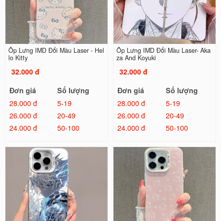
Ốp Lưng IMD Đổi Màu Laser - Hel
Ốp Lưng IMD Đổi Màu Laser- Aka
lo Kitty
za And Koyuki
32.000 đ
32.000 đ
Đơn giá
Số lượng
Đơn giá
Số lượng
28.000 đ
5-19
28.000 đ
5-19
26.000 đ
20-49
26.000 đ
20-49
24.000 đ
50-100
24.000 đ
50-100