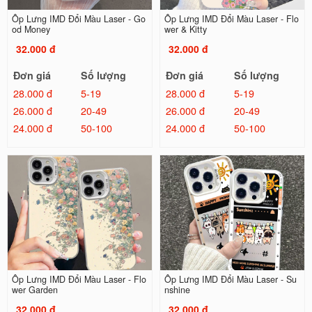
Ốp Lưng IMD Đổi Màu Laser - Go
Ốp Lưng IMD Đổi Màu Laser - Flo
od Money
wer & Kitty
32.000 đ
32.000 đ
Đơn giá
Số lượng
Đơn giá
Số lượng
28.000 đ
5-19
28.000 đ
5-19
26.000 đ
20-49
26.000 đ
20-49
24.000 đ
50-100
24.000 đ
50-100
Ốp Lưng IMD Đổi Màu Laser - Flo
Ốp Lưng IMD Đổi Màu Laser - Su
wer Garden
nshine
32.000 đ
32.000 đ