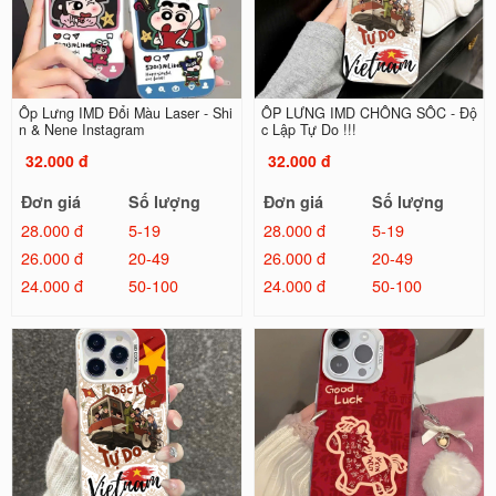
Ốp Lưng IMD Đổi Màu Laser - Shi
ỐP LƯNG IMD CHỐNG SỐC - Độ
n & Nene Instagram
c Lập Tự Do !!!
32.000 đ
32.000 đ
Đơn giá
Số lượng
Đơn giá
Số lượng
28.000 đ
5-19
28.000 đ
5-19
26.000 đ
20-49
26.000 đ
20-49
24.000 đ
50-100
24.000 đ
50-100