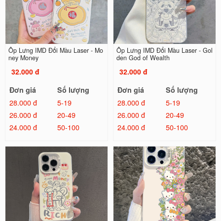
Ốp Lưng IMD Đổi Màu Laser - Mo
Ốp Lưng IMD Đổi Màu Laser - Gol
ney Money
den God of Wealth
32.000 đ
32.000 đ
Đơn giá
Số lượng
Đơn giá
Số lượng
28.000 đ
5-19
28.000 đ
5-19
26.000 đ
20-49
26.000 đ
20-49
24.000 đ
50-100
24.000 đ
50-100