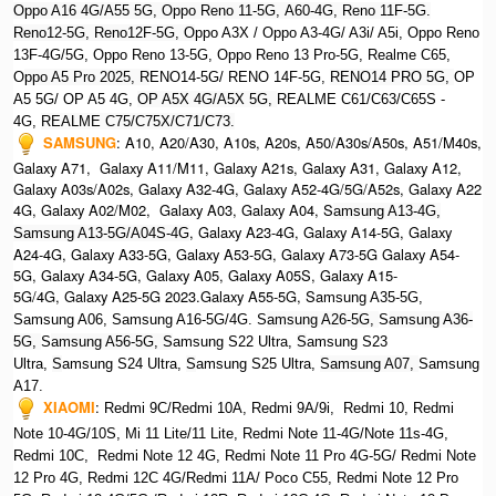
Oppo A16 4G/A55 5G, Oppo Reno 11-5G, A60-4G, Reno 11F-5G.
Reno12-5G, Reno12F-5G, O
ppo A3X / Oppo A3-4G/ A3i/ A5i, Oppo Reno
13F-4G/5G, Oppo Reno 13-5G, Oppo Reno 13 Pro-5G, Realme C65,
O
ppo A5 Pro 2025, R
ENO14-5G/ RENO 14F-5G,
RENO14 PRO 5G,
OP
A5 5G/ OP A5 4G,
OP A5X 4G/A5X 5G,
REALME C61/C63/C65S -
4G,
REALME C75/C75X/C71/C73.
SAMSUNG
:
A10, A20/A30, A10s, A20s, A50/A30s/A50s, A51/M40s,
Galaxy A71, Galaxy A11/M11, Galaxy A21s, Galaxy A31, Galaxy A12,
Galaxy A03s/A02s, Galaxy A32-4G, Galaxy A52-4G/5G/A52s, Galaxy A22
4G, Galaxy A02/M02, Galaxy A03, Galaxy A04, S
amsung A13-4G,
, Galaxy A23-4G, Galaxy A14-5G, Galaxy
Samsung A13-5G/A04S-4G
A24-4G, Galaxy A33-5G, Galaxy A53-5G, Galaxy A73-5G Galaxy A54-
5G, Galaxy A34-5G, Galaxy A05, Galaxy A05S, Galaxy A15-
5G/4G, Galaxy A25-5G 2023.Galaxy A55-5G, Sa
msung A35-5G,
Samsung A06, Samsung A16-5G/4G. S
amsung A26-5G,
S
amsung A36-
5G,
S
amsung A56-5G, S
amsung S22 Ultra,
S
amsung S23
Ultra,
S
amsung S24 Ultra,
S
amsung S25 Ultra,
Samsung A07,
Samsung
A17.
XIAOMI
:
Redmi 9C/Redmi 10A, Redmi 9A/9i, Redmi 10, Redmi
Note 10-4G/10S, Mi 11 Lite/11 Lite, Redmi Note 11-4G/Note 11s-4G,
Redmi 10C, Redmi Note 12 4G,
Redmi Note 11 Pro 4G-5G/ Redmi Note
12 Pro 4G, Redmi 12C 4G/Redmi 11A/ Poco C55, Redmi Note 12 Pro