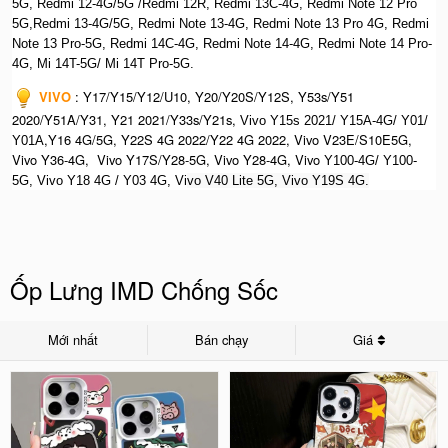
5G, Redmi 12-4G/5G /Redmi 12R, Redmi 13C-4G,
Redmi Note 12 Pro
5G,Redmi 13-4G/5G, Redmi Note 13-4G, Redmi Note 13 Pro 4G, R
edmi
Note 13 Pro-5G, Redmi 14C-4G, Redmi Note 14-4G, Redmi Note 14 Pro-
4G, Mi 14T-5G/ Mi 14T Pro-5G.
VIVO
:
Y17/Y15/Y12/U10, Y20/Y20S/Y12S, Y53s/Y51
2020/Y51A/Y31, Y21 2021/Y33s/Y21s,
Vivo Y15s 2021/ Y15A-4G/ Y01/
,Y16 4G/5G, Y22S 4G 2022/Y22 4G 2022, Vivo V23E/S10E5G,
Y01A
Vivo Y36-4G, Vivo Y17S/Y28-5G, Vivo Y28-4G, Vivo
Y100-4G/ Y100-
5G, Vivo Y18 4G / Y03 4G, Vi
vo V40 Lite 5G, Vivo Y19S 4G.
Ốp Lưng IMD Chống Sốc
Mới nhất
Bán chạy
Giá