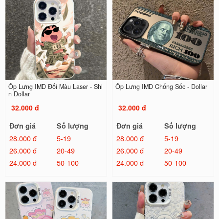
Ốp Lưng IMD Đổi Màu Laser - Shi
Ốp Lưng IMD Chống Sốc - Dollar
n Dollar
32.000 đ
32.000 đ
Đơn giá
Số lượng
Đơn giá
Số lượng
28.000 đ
5-19
28.000 đ
5-19
26.000 đ
20-49
26.000 đ
20-49
24.000 đ
50-100
24.000 đ
50-100