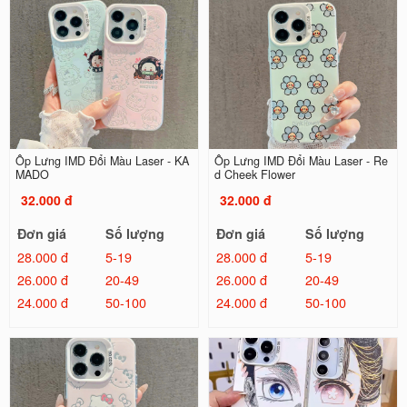
Ốp Lưng IMD Đổi Màu Laser - KA
Ốp Lưng IMD Đổi Màu Laser - Re
MADO
d Cheek Flower
32.000 đ
32.000 đ
Đơn giá
Số lượng
Đơn giá
Số lượng
28.000 đ
5-19
28.000 đ
5-19
26.000 đ
20-49
26.000 đ
20-49
24.000 đ
50-100
24.000 đ
50-100