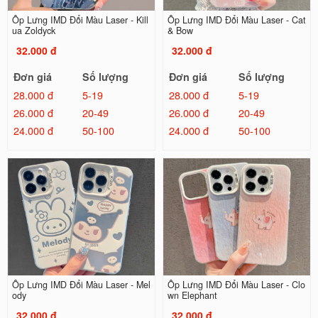
Ốp Lưng IMD Đổi Màu Laser - Kill
Ốp Lưng IMD Đổi Màu Laser - Cat
ua Zoldyck
& Bow
32.000 đ
32.000 đ
Đơn giá
Số lượng
Đơn giá
Số lượng
28.000 đ
5-19
28.000 đ
5-19
26.000 đ
20-49
26.000 đ
20-49
24.000 đ
50-100
24.000 đ
50-100
Ốp Lưng IMD Đổi Màu Laser - Mel
Ốp Lưng IMD Đổi Màu Laser - Clo
ody
wn Elephant
32.000 đ
32.000 đ