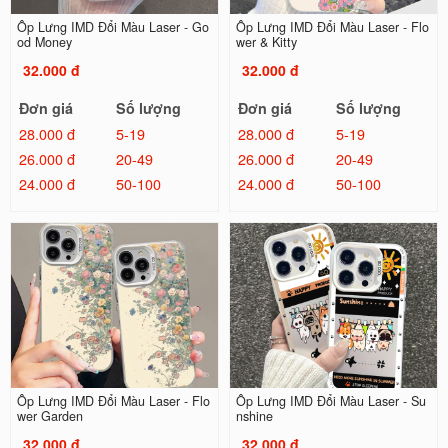
Ốp Lưng IMD Đổi Màu Laser - Go
Ốp Lưng IMD Đổi Màu Laser - Flo
od Money
wer & Kitty
32.000 đ
32.000 đ
Đơn giá
Số lượng
Đơn giá
Số lượng
28.000 đ
5-19
28.000 đ
5-19
26.000 đ
20-49
26.000 đ
20-49
24.000 đ
50-100
24.000 đ
50-100
Ốp Lưng IMD Đổi Màu Laser - Flo
Ốp Lưng IMD Đổi Màu Laser - Su
wer Garden
nshine
32.000 đ
32.000 đ