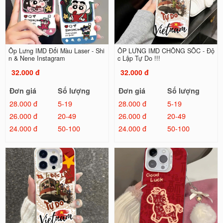
Ốp Lưng IMD Đổi Màu Laser - Shi
ỐP LƯNG IMD CHỐNG SỐC - Độ
n & Nene Instagram
c Lập Tự Do !!!
32.000 đ
32.000 đ
Đơn giá
Số lượng
Đơn giá
Số lượng
28.000 đ
5-19
28.000 đ
5-19
26.000 đ
20-49
26.000 đ
20-49
24.000 đ
50-100
24.000 đ
50-100