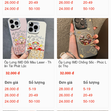
26.000 đ
20-49
26.000 đ
20-49
24.000 đ
50-100
24.000 đ
50-100
Ốp Lưng IMD Đổi Màu Laser - Th
Ốp Lưng IMD Chống Sốc - Phúc L
ần Tài Phát Lộc
ộc Thọ
32.000 đ
32.000 đ
Đơn giá
Số lượng
Đơn giá
Số lượng
28.000 đ
5-19
28.000 đ
5-19
26.000 đ
20-49
26.000 đ
20-49
24.000 đ
50-100
24.000 đ
50-100