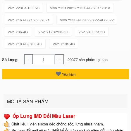
Vivo V23E/S10E 5G
Vivo Y15s 2021/ Y15A-4G/ Y01/ Y01A
Vivo Y16 4G/Y16 5G/Y02s
Vivo Y22S-4G 2022/Y22-4G 2022
Vivo Y36-4G
Vivo Y17S/Y28-5G
Vivo V40 Lite 5G
Vivo Y18 4G / Y03 4G
Vivo Y19S 4G
-
+
Số lượng:
29377 sản phẩm tại kho
Yêu thích
MÔ TẢ SẢN PHẨM
Ốp Lưng IMD Đổi Màu Laser
Chất liệu : viền silicon dẻo chống sốc, lưng nhựa nhám.
Sự thay đổi mới về mặt thiết kế ốp lưng có khả năng đổi màu phản