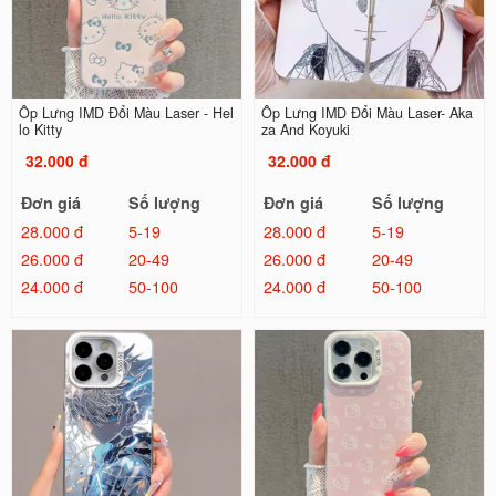
Ốp Lưng IMD Đổi Màu Laser - Hel
Ốp Lưng IMD Đổi Màu Laser- Aka
lo Kitty
za And Koyuki
32.000 đ
32.000 đ
Đơn giá
Số lượng
Đơn giá
Số lượng
28.000 đ
5-19
28.000 đ
5-19
26.000 đ
20-49
26.000 đ
20-49
24.000 đ
50-100
24.000 đ
50-100