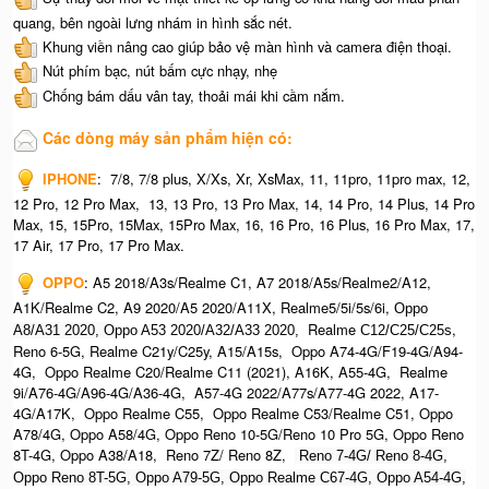
quang, bên ngoài lưng nhám in hình sắc nét.
Khung viền nâng cao giúp bảo vệ màn hình và camera điện thoại.
Nút phím bạc, nút bấm cực nhạy, nhẹ
Chống bám dấu vân tay, thoải mái khi cầm nắm.
Các dòng máy sản phẩm hiện có:
IPHONE
:
7/8, 7/8 plus, X/Xs, Xr, XsMax, 11, 11pro, 11pro max, 12,
12 Pro, 12 Pro Max, 13, 13 Pro, 13 Pro Max, 14, 14 Pro, 14 Plus, 14 Pro
Max, 15, 15Pro, 15Max, 15Pro Max,
16, 16 Pro, 16 Plus, 16 Pro Max, 17,
17 Air, 17 Pro, 17 Pro Max.
OPPO
:
A5 2018/A3s/Realme C1, A7 2018/A5s/Realme2/A12,
A1K/Realme C2, A9 2020/A5 2020/A11X, Realme5/5i/5s/6i,
Oppo
Realme
,
A8/A31 2020, O
ppo A53 2020/A32/A33 2020,
C12/C25/C25s
Reno 6-5G, Realme C21y/C25y, A15/A15s, Oppo A74-4G/F19-4G/A94-
4G, Oppo Realme C20/Realme C11 (2021), A16K, A55-4G, Realme
9i/A76-4G/A96-4G/A36-4G, A57-4G 2022/A77s/A77-4G 2022, A17-
4G/A17K, Oppo Realme C55, Oppo Realme C53/Realme C51, Oppo
A78/4G, Oppo A58/4G, Oppo Reno 10-5G/Reno 10 Pro 5G, Oppo Reno
8T-4G, Oppo A38/A18, Reno 7Z/ Reno 8Z,
Reno 7-4G/ Reno 8-4G,
Oppo Reno 8T-5G, Oppo A79-5G, Oppo Realme C67-4G, O
ppo A54-4G,