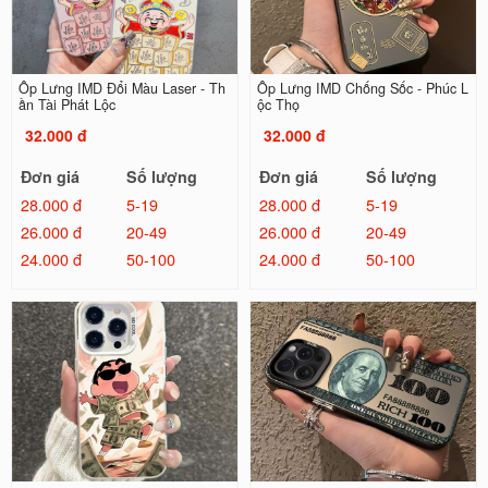
Ốp Lưng IMD Đổi Màu Laser - Th
Ốp Lưng IMD Chống Sốc - Phúc L
ần Tài Phát Lộc
ộc Thọ
32.000 đ
32.000 đ
Đơn giá
Số lượng
Đơn giá
Số lượng
28.000 đ
5-19
28.000 đ
5-19
26.000 đ
20-49
26.000 đ
20-49
24.000 đ
50-100
24.000 đ
50-100