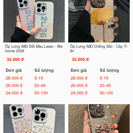
Ốp Lưng IMD Đổi Màu Laser - We
Ốp Lưng IMD Chống Sốc - Cây Ti
lcome 2026
ền
32.000 đ
32.000 đ
Đơn giá
Số lượng
Đơn giá
Số lượng
28.000 đ
5-19
28.000 đ
5-19
26.000 đ
20-49
26.000 đ
20-49
24.000 đ
50-100
24.000 đ
50-100