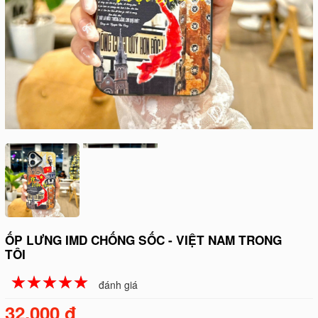
ỐP LƯNG IMD CHỐNG SỐC - VIỆT NAM TRONG
TÔI
☆
★
☆
★
☆
★
☆
★
☆
★
đánh giá
32.000 đ