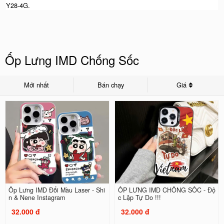
Y28-4G.
Ốp Lưng IMD Chống Sốc
Mới nhất
Bán chạy
Giá
Ốp Lưng IMD Đổi Màu Laser - Shi
ỐP LƯNG IMD CHỐNG SỐC - Độ
n & Nene Instagram
c Lập Tự Do !!!
32.000 đ
32.000 đ