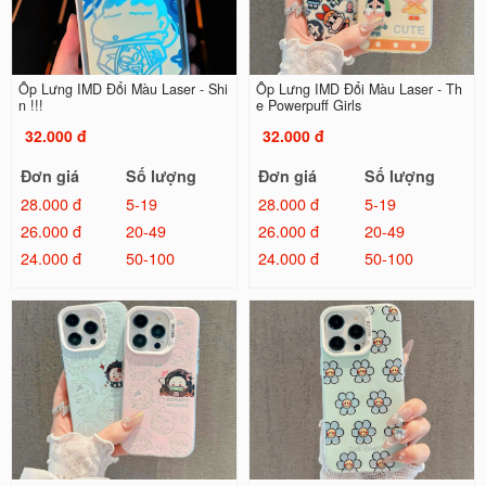
Ốp Lưng IMD Đổi Màu Laser - Shi
Ốp Lưng IMD Đổi Màu Laser - Th
n !!!
e Powerpuff Girls
32.000 đ
32.000 đ
Đơn giá
Số lượng
Đơn giá
Số lượng
28.000 đ
5-19
28.000 đ
5-19
26.000 đ
20-49
26.000 đ
20-49
24.000 đ
50-100
24.000 đ
50-100