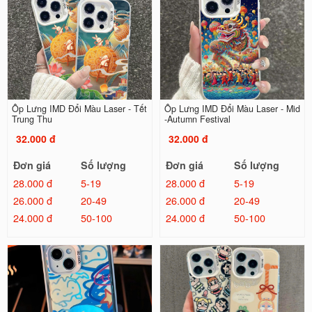
Ốp Lưng IMD Đổi Màu Laser - Tết
Ốp Lưng IMD Đổi Màu Laser - Mid
Trung Thu
-Autumn Festival
32.000 đ
32.000 đ
Đơn giá
Số lượng
Đơn giá
Số lượng
28.000 đ
5-19
28.000 đ
5-19
26.000 đ
20-49
26.000 đ
20-49
24.000 đ
50-100
24.000 đ
50-100