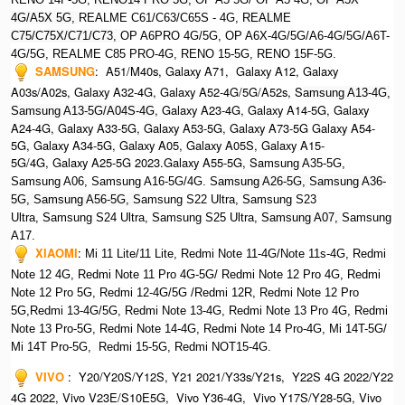
4G/A5X 5G,
REALME C61/C63/C65S - 4G,
REALME
C75/C75X/C71/C73,
OP A6PRO 4G/5G, OP A6X-4G/5G/A6-4G/5G/A6T-
4G/5G, REALME C85 PRO-4G, RENO 15-5G, RENO 15F-5G.
SAMSUNG
:
A51/M40s, Galaxy A71, Galaxy A12, Galaxy
A03s/A02s, Galaxy A32-4G, Galaxy A52-4G/5G/A52s, S
amsung A13-4G,
, Galaxy A23-4G, Galaxy A14-5G, Galaxy
Samsung A13-5G/A04S-4G
A24-4G, Galaxy A33-5G, Galaxy A53-5G, Galaxy A73-5G Galaxy A54-
5G, Galaxy A34-5G, Galaxy A05, Galaxy A05S, Galaxy A15-
5G/4G, Galaxy A25-5G 2023.Galaxy A55-5G, Sa
msung A35-5G,
Samsung A06, Samsung A16-5G/4G. S
amsung A26-5G,
S
amsung A36-
5G,
S
amsung A56-5G, S
amsung S22 Ultra,
S
amsung S23
Ultra,
S
amsung S24 Ultra,
S
amsung S25 Ultra,
Samsung A07,
Samsung
A17.
XIAOMI
:
Mi 11 Lite/11 Lite, Redmi Note 11-4G/Note 11s-4G, Redmi
Note 12 4G,
Redmi Note 11 Pro 4G-5G/ Redmi Note 12 Pro 4G, Redmi
Note 12 Pro 5G, Redmi 12-4G/5G /Redmi 12R,
Redmi Note 12 Pro
5G,Redmi 13-4G/5G, Redmi Note 13-4G, Redmi Note 13 Pro 4G, R
edmi
Note 13 Pro-5G, Redmi Note 14-4G, Redmi Note 14 Pro-4G, Mi 14T-5G/
Mi 14T Pro-5G,
Redmi 15-5G, Redmi NOT15-4G.
VIVO
:
Y20/Y20S/Y12S, Y21 2021/Y33s/Y21s, Y22S 4G 2022/Y22
4G 2022, Vivo V23E/S10E5G, Vivo Y36-4G, Vivo Y17S/Y28-5G, Vivo