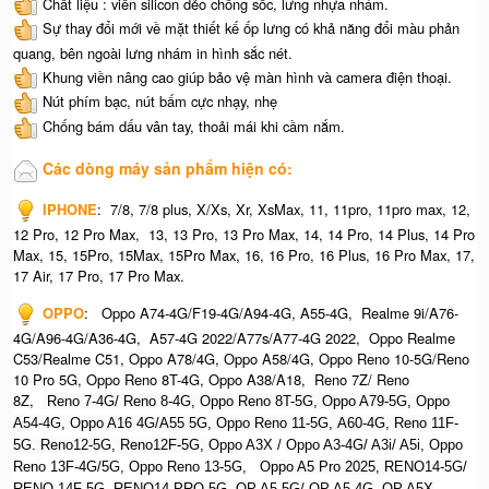
Chất liệu : viền silicon dẻo chống sốc, lưng nhựa nhám.
Sự thay đổi mới về mặt thiết kế ốp lưng có khả năng đổi màu phản
quang, bên ngoài lưng nhám in hình sắc nét.
Khung viền nâng cao giúp bảo vệ màn hình và camera điện thoại.
Nút phím bạc, nút bấm cực nhạy, nhẹ
Chống bám dấu vân tay, thoải mái khi cầm nắm.
Các dòng máy sản phẩm hiện có:
IPHONE
:
7/8, 7/8 plus, X/Xs, Xr, XsMax, 11, 11pro, 11pro max, 12,
12 Pro, 12 Pro Max, 13, 13 Pro, 13 Pro Max, 14, 14 Pro, 14 Plus, 14 Pro
Max, 15, 15Pro, 15Max, 15Pro Max,
16, 16 Pro, 16 Plus, 16 Pro Max, 17,
17 Air, 17 Pro, 17 Pro Max.
OPPO
:
Oppo A74-4G/F19-4G/A94-4G, A55-4G, Realme 9i/A76-
4G/A96-4G/A36-4G, A57-4G 2022/A77s/A77-4G 2022, Oppo Realme
C53/Realme C51, Oppo A78/4G, Oppo A58/4G, Oppo Reno 10-5G/Reno
10 Pro 5G, Oppo Reno 8T-4G, Oppo A38/A18, Reno 7Z/ Reno
8Z,
Reno 7-4G/ Reno 8-4G, Oppo Reno 8T-5G, Oppo A79-5G, O
ppo
A54-4G, Oppo A16 4G/A55 5G, Oppo Reno 11-5G, A60-4G, Reno 11F-
5G. Reno12-5G, Reno12F-5G, O
ppo A3X / Oppo A3-4G/ A3i/ A5i, Oppo
Reno 13F-4G/5G, Oppo Reno 13-5G, O
ppo A5 Pro 2025, R
ENO14-5G/
RENO 14F-5G,
RENO14 PRO 5G,
OP A5 5G/ OP A5 4G,
OP A5X