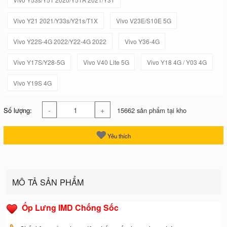
Vivo Y21 2021/Y33s/Y21s/T1X
Vivo V23E/S10E 5G
Vivo Y22S-4G 2022/Y22-4G 2022
Vivo Y36-4G
Vivo Y17S/Y28-5G
Vivo V40 Lite 5G
Vivo Y18 4G / Y03 4G
Vivo Y19S 4G
-
+
Số lượng:
15662 sản phẩm tại kho
Yêu thích
MÔ TẢ SẢN PHẨM
Ốp Lưng IMD Chống Sốc