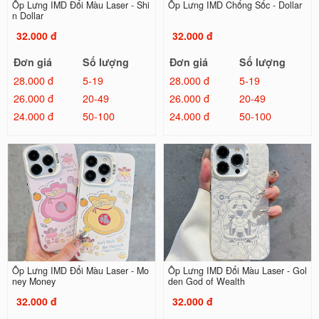
Ốp Lưng IMD Đổi Màu Laser - Shi
Ốp Lưng IMD Chống Sốc - Dollar
n Dollar
32.000 đ
32.000 đ
Đơn giá
Số lượng
Đơn giá
Số lượng
28.000 đ
5-19
28.000 đ
5-19
26.000 đ
20-49
26.000 đ
20-49
24.000 đ
50-100
24.000 đ
50-100
Ốp Lưng IMD Đổi Màu Laser - Mo
Ốp Lưng IMD Đổi Màu Laser - Gol
ney Money
den God of Wealth
32.000 đ
32.000 đ