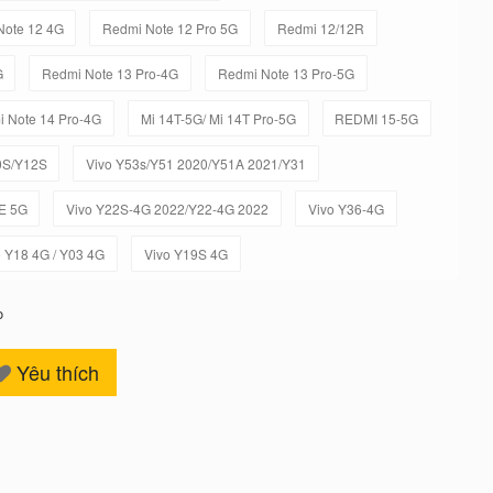
Note 12 4G
Redmi Note 12 Pro 5G
Redmi 12/12R
G
Redmi Note 13 Pro-4G
Redmi Note 13 Pro-5G
 Note 14 Pro-4G
Mi 14T-5G/ Mi 14T Pro-5G
REDMI 15-5G
0S/Y12S
Vivo Y53s/Y51 2020/Y51A 2021/Y31
E 5G
Vivo Y22S-4G 2022/Y22-4G 2022
Vivo Y36-4G
o Y18 4G / Y03 4G
Vivo Y19S 4G
o
Yêu thích