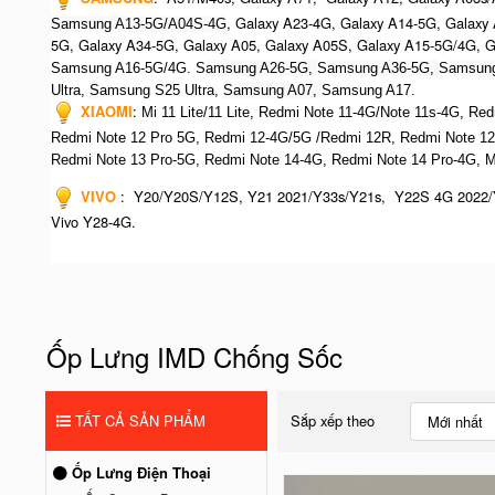
, Galaxy A23-4G, Galaxy A14-5G, Galaxy
Samsung A13-5G/A04S-4G
5G, Galaxy A34-5G, Galaxy A05, Galaxy A05S, Galaxy A15-5G/4G, 
Samsung A16-5G/4G. S
amsung A26-5G,
S
amsung A36-5G,
S
amsung
Ultra,
S
amsung S25 Ultra,
Samsung A07,
Samsung A17.
XIAOMI
:
Mi 11 Lite/11 Lite, Redmi Note 11-4G/Note 11s-4G, Re
Redmi Note 12 Pro 5G, Redmi 12-4G/5G /Redmi 12R,
Redmi Note 12
R
edmi Note 13 Pro-5G, Redmi Note 14-4G, Redmi Note 14 Pro-4G, 
VIVO
:
Y20/Y20S/Y12S, Y21 2021/Y33s/Y21s, Y22S 4G 2022/
Vivo Y28-4G.
Ốp Lưng IMD Chống Sốc
TẤT CẢ SẢN PHẨM
Sắp xếp theo
Mới nhất
Ốp Lưng Điện Thoại