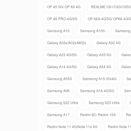
OP A5 5G/ OP A5 4G
REALME C61/C63/C65S 
OP A6 PRO-4G/5G
OP A6X-4G/5G/ OPA6-4G/
Samsung A10
Samsung A10S
Samsung
Galaxy A03s/A02s/M02s
Galaxy A32 4G
Galaxy A23 4G/5G
Galaxy A33 5G
Galax
Galaxy A14 4G/5G
Galaxy A54 5G
Galax
Samsung A05S
Samsung A15-5G/4G
Sa
Samsung A06
Samsung A16-4G/5G
Sam
Samsung S22 Ultra
Samsung S23 Ultra
Samsung A17
Redmi 9C/ Redmi 10A
Re
Redmi Note 11 4G/Note 11s 4G
Redmi Note 11