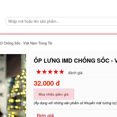
D Chống Sốc - Việt Nam Trong Tôi
ỐP LƯNG IMD CHỐNG SỐC - 
☆
★
☆
★
☆
★
☆
★
☆
★
đánh giá
32.000 đ
Mua nhiều giảm giá:
(Áp dụng với những sản phẩm có khuyến mãi tương tự)
Đơn giá