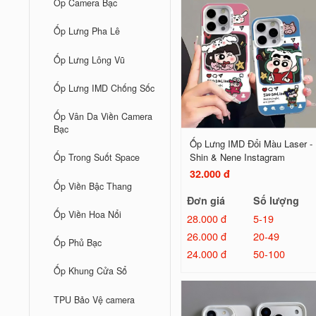
Ốp Camera Bạc
Ốp Lưng Pha Lê
Ốp Lưng Lông Vũ
Ốp Lưng IMD Chống Sốc
Ốp Vân Da Viền Camera
Bạc
Ốp Lưng IMD Đổi Màu Laser -
Shin & Nene Instagram
Ốp Trong Suốt Space
32.000 đ
Ốp Viền Bậc Thang
Đơn giá
Số lượng
Ốp Viền Hoa Nổi
28.000 đ
5-19
26.000 đ
20-49
Ốp Phủ Bạc
24.000 đ
50-100
Ốp Khung Cửa Sổ
TPU Bảo Vệ camera