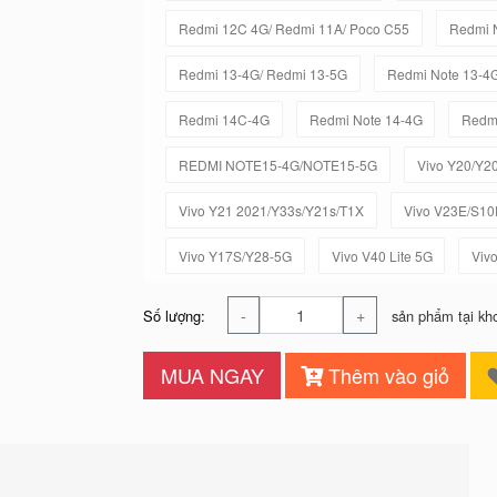
Redmi 12C 4G/ Redmi 11A/ Poco C55
Redmi 
Redmi 13-4G/ Redmi 13-5G
Redmi Note 13-4
Redmi 14C-4G
Redmi Note 14-4G
Redmi
REDMI NOTE15-4G/NOTE15-5G
Vivo Y20/Y2
Vivo Y21 2021/Y33s/Y21s/T1X
Vivo V23E/S10
Vivo Y17S/Y28-5G
Vivo V40 Lite 5G
Viv
-
+
Số lượng:
sản phẩm tại kh
MUA NGAY
Thêm vào giỏ