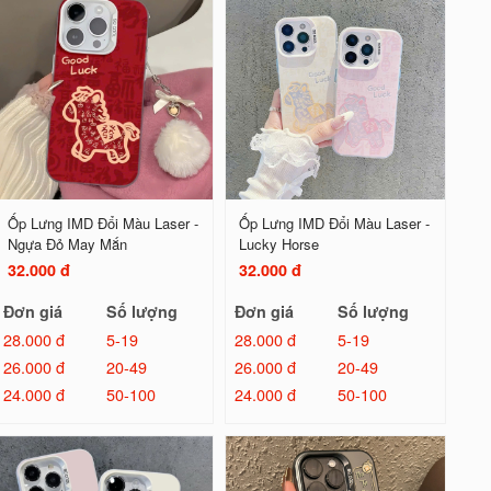
Ốp Lưng IMD Đổi Màu Laser -
Ốp Lưng IMD Đổi Màu Laser -
Ngựa Đỏ May Mắn
Lucky Horse
32.000 đ
32.000 đ
Đơn giá
Số lượng
Đơn giá
Số lượng
28.000 đ
5-19
28.000 đ
5-19
26.000 đ
20-49
26.000 đ
20-49
24.000 đ
50-100
24.000 đ
50-100