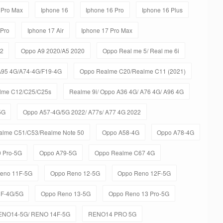
 Pro Max
Iphone 16
Iphone 16 Pro
Iphone 16 Plus
 Pro
Iphone 17 Air
Iphone 17 Pro Max
C2
Oppo A9 2020/A5 2020
Oppo Real me 5/ Real me 6i
A95 4G/A74-4G/F19-4G
Oppo Realme C20/Realme C11 (2021)
lme C12/C25/C25s
Realme 9i/ Oppo A36 4G/ A76 4G/ A96 4G
5G
Oppo A57-4G/5G 2022/ A77s/ A77 4G 2022
alme C51/C53/Realme Note 50
Oppo A58-4G
Oppo A78-4G
 Pro-5G
Oppo A79-5G
Oppo Realme C67 4G
eno 11F-5G
Oppo Reno 12-5G
Oppo Reno 12F-5G
3F-4G/5G
Oppo Reno 13-5G
Oppo Reno 13 Pro-5G
ENO14-5G/ RENO 14F-5G
RENO14 PRO 5G