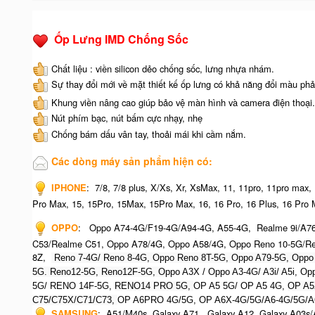
Ốp Lưng IMD Chống Sốc
Chất liệu : viền silicon dẻo chống sốc, lưng nhựa nhám.
Sự thay đổi mới về mặt thiết kế ốp lưng có khả năng đổi màu phả
Khung viền nâng cao giúp bảo vệ màn hình và camera điện thoại.
Nút phím bạc, nút bấm cực nhạy, nhẹ
Chống bám dấu vân tay, thoải mái khi cầm nắm.
Các dòng máy sản phẩm hiện có:
IPHONE
:
7/8, 7/8 plus, X/Xs, Xr, XsMax, 11, 11pro, 11pro max,
Pro Max, 15, 15Pro, 15Max, 15Pro Max,
16, 16 Pro, 16 Plus, 16 Pro 
OPPO
:
Oppo A74-4G/F19-4G/A94-4G, A55-4G, Realme 9i/A7
C53/Realme C51, Oppo A78/4G, Oppo A58/4G, Oppo Reno 10-5G/Re
8Z,
Reno 7-4G/ Reno 8-4G, Oppo Reno 8T-5G, Oppo A79-5G, O
ppo
5G. Reno12-5G, Reno12F-5G, O
ppo A3X / Oppo A3-4G/ A3i/ A5i, 
5G/ RENO 14F-5G,
RENO14 PRO 5G,
OP A5 5G/ OP A5 4G,
OP A5
C75/C75X/C71/C73,
OP A6PRO 4G/5G, OP A6X-4G/5G/A6-4G/5G/A
SAMSUNG
:
A51/M40s, Galaxy A71, Galaxy A12, Galaxy A03s/