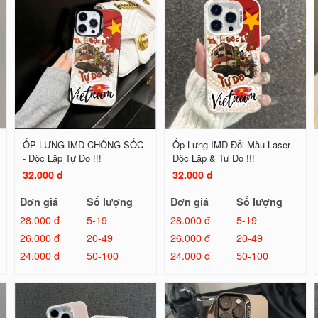
ỐP LƯNG IMD CHỐNG SỐC
Ốp Lưng IMD Đổi Màu Laser -
- Độc Lập Tự Do !!!
Độc Lập & Tự Do !!!
32.000 đ
32.000 đ
Đơn giá
Số lượng
Đơn giá
Số lượng
28.000 đ
5-19
28.000 đ
5-19
26.000 đ
20-49
26.000 đ
20-49
24.000 đ
50-100
24.000 đ
50-100