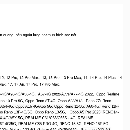
n quang, bên ngoài lưng nhám in hình sắc nét.
 12, 12 Pro, 12 Pro Max, 13, 13 Pro, 13 Pro Max, 14, 14 Pro, 14 Plus, 14
Max, 17, 17 Air, 17 Pro, 17 Pro Max.
6-4G/A96-4G/A36-4G, A57-4G 2022/A77s/A77-4G 2022, Oppo Realme
no 10 Pro 5G, Oppo Reno 8T-4G, Oppo A38/A18, Reno 7Z/ Reno
 A54-4G, Oppo A16 4G/A55 5G, Oppo Reno 11-5G, A60-4G, Reno 11F-
Oppo Reno 13F-4G/5G, Oppo Reno 13-5G, O
ppo A5 Pro 2025, R
ENO14-
X 4G/A5X 5G,
REALME C61/C63/C65S - 4G,
REALME
6T-4G/5G, REALME C85 PRO-4G, RENO 15-5G, RENO 15F-5G.
A02s, Galaxy A32-4G, Galaxy A52-4G/5G/A52s, S
amsung A13-4G,