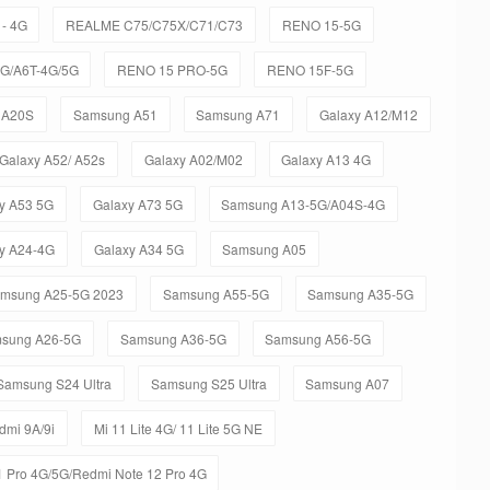
- 4G
REALME C75/C75X/C71/C73
RENO 15-5G
5G/A6T-4G/5G
RENO 15 PRO-5G
RENO 15F-5G
 A20S
Samsung A51
Samsung A71
Galaxy A12/M12
Galaxy A52/ A52s
Galaxy A02/M02
Galaxy A13 4G
y A53 5G
Galaxy A73 5G
Samsung A13-5G/A04S-4G
y A24-4G
Galaxy A34 5G
Samsung A05
msung A25-5G 2023
Samsung A55-5G
Samsung A35-5G
sung A26-5G
Samsung A36-5G
Samsung A56-5G
Samsung S24 Ultra
Samsung S25 Ultra
Samsung A07
dmi 9A/9i
Mi 11 Lite 4G/ 11 Lite 5G NE
 Pro 4G/5G/Redmi Note 12 Pro 4G