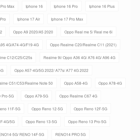
 Pro Max
Iphone 16
Iphone 16 Pro
Iphone 16 Plus
 Pro
Iphone 17 Air
Iphone 17 Pro Max
C2
Oppo A9 2020/A5 2020
Oppo Real me 5/ Real me 6i
A95 4G/A74-4G/F19-4G
Oppo Realme C20/Realme C11 (2021)
lme C12/C25/C25s
Realme 9i/ Oppo A36 4G/ A76 4G/ A96 4G
5G
Oppo A57-4G/5G 2022/ A77s/ A77 4G 2022
alme C51/C53/Realme Note 50
Oppo A58-4G
Oppo A78-4G
 Pro-5G
Oppo A79-5G
Oppo Realme C67 4G
eno 11F-5G
Oppo Reno 12-5G
Oppo Reno 12F-5G
3F-4G/5G
Oppo Reno 13-5G
Oppo Reno 13 Pro-5G
ENO14-5G/ RENO 14F-5G
RENO14 PRO 5G