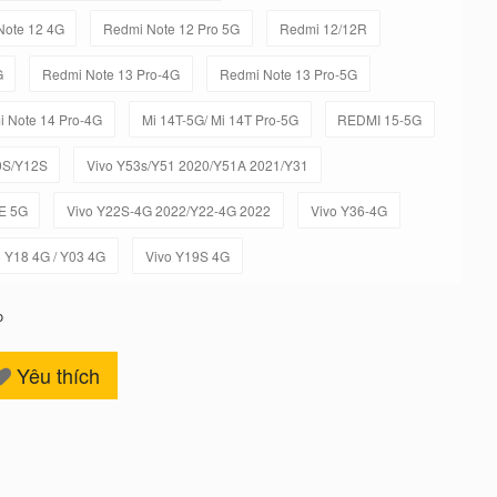
Note 12 4G
Redmi Note 12 Pro 5G
Redmi 12/12R
G
Redmi Note 13 Pro-4G
Redmi Note 13 Pro-5G
 Note 14 Pro-4G
Mi 14T-5G/ Mi 14T Pro-5G
REDMI 15-5G
0S/Y12S
Vivo Y53s/Y51 2020/Y51A 2021/Y31
E 5G
Vivo Y22S-4G 2022/Y22-4G 2022
Vivo Y36-4G
o Y18 4G / Y03 4G
Vivo Y19S 4G
o
Yêu thích