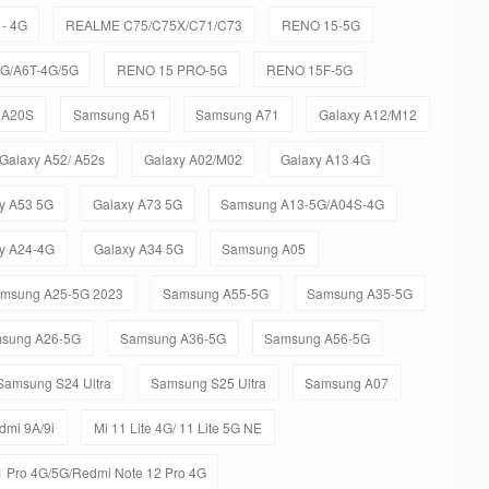
- 4G
REALME C75/C75X/C71/C73
RENO 15-5G
5G/A6T-4G/5G
RENO 15 PRO-5G
RENO 15F-5G
 A20S
Samsung A51
Samsung A71
Galaxy A12/M12
Galaxy A52/ A52s
Galaxy A02/M02
Galaxy A13 4G
y A53 5G
Galaxy A73 5G
Samsung A13-5G/A04S-4G
y A24-4G
Galaxy A34 5G
Samsung A05
msung A25-5G 2023
Samsung A55-5G
Samsung A35-5G
sung A26-5G
Samsung A36-5G
Samsung A56-5G
Samsung S24 Ultra
Samsung S25 Ultra
Samsung A07
dmi 9A/9i
Mi 11 Lite 4G/ 11 Lite 5G NE
 Pro 4G/5G/Redmi Note 12 Pro 4G