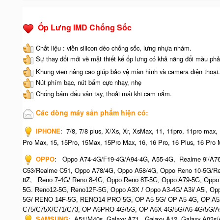
Ốp Lưng IMD Chống Sốc
Chất liệu : viền silicon dẻo chống sốc, lưng nhựa nhám.
Sự thay đổi mới về mặt thiết kế ốp lưng có khả năng đổi màu phả
Khung viền nâng cao giúp bảo vệ màn hình và camera điện thoại.
Nút phím bạc, nút bấm cực nhạy, nhẹ
Chống bám dấu vân tay, thoải mái khi cầm nắm.
Các dòng máy sản phẩm hiện có:
IPHONE
:
7/8, 7/8 plus, X/Xs, Xr, XsMax, 11, 11pro, 11pro max,
Pro Max, 15, 15Pro, 15Max, 15Pro Max,
16, 16 Pro, 16 Plus, 16 Pro 
OPPO
:
Oppo A74-4G/F19-4G/A94-4G, A55-4G, Realme 9i/A7
C53/Realme C51, Oppo A78/4G, Oppo A58/4G, Oppo Reno 10-5G/Re
8Z,
Reno 7-4G/ Reno 8-4G, Oppo Reno 8T-5G, Oppo A79-5G, O
ppo
5G. Reno12-5G, Reno12F-5G, O
ppo A3X / Oppo A3-4G/ A3i/ A5i, 
5G/ RENO 14F-5G,
RENO14 PRO 5G,
OP A5 5G/ OP A5 4G,
OP A5
C75/C75X/C71/C73,
OP A6PRO 4G/5G, OP A6X-4G/5G/A6-4G/5G/A
SAMSUNG
:
A51/M40s, Galaxy A71, Galaxy A12, Galaxy A03s/