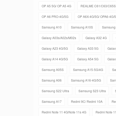
OP A5 5G/ OP A5 4G
REALME C61/C63/C65S 
OP A6 PRO-4G/5G
OP A6X-4G/5G/ OPA6-4G/
Samsung A10
Samsung A10S
Samsung
Galaxy A03s/A02s/M02s
Galaxy A32 4G
Galaxy A23 4G/5G
Galaxy A33 5G
Galax
Galaxy A14 4G/5G
Galaxy A54 5G
Galax
Samsung A05S
Samsung A15-5G/4G
Sa
Samsung A06
Samsung A16-4G/5G
Sam
Samsung S22 Ultra
Samsung S23 Ultra
Samsung A17
Redmi 9C/ Redmi 10A
Re
Redmi Note 11 4G/Note 11s 4G
Redmi Note 11