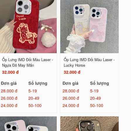
Ốp Lưng IMD Đổi Màu Laser -
Ốp Lưng IMD Đổi Màu Laser -
Ngựa Đỏ May Mắn
Lucky Horse
32.000 đ
32.000 đ
Đơn giá
Số lượng
Đơn giá
Số lượng
28.000 đ
5-19
28.000 đ
5-19
26.000 đ
20-49
26.000 đ
20-49
24.000 đ
50-100
24.000 đ
50-100