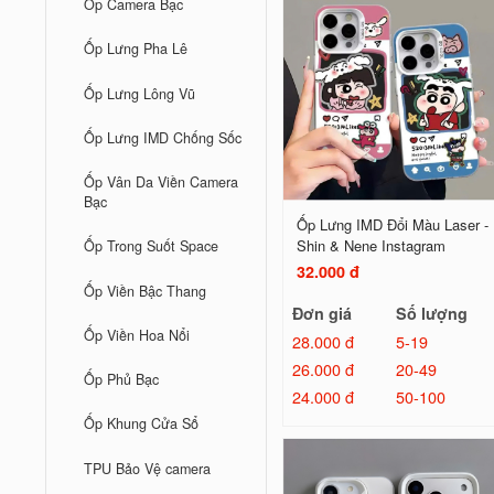
Ốp Camera Bạc
Ốp Lưng Pha Lê
Ốp Lưng Lông Vũ
Ốp Lưng IMD Chống Sốc
Ốp Vân Da Viền Camera
Bạc
Ốp Lưng IMD Đổi Màu Laser -
Shin & Nene Instagram
Ốp Trong Suốt Space
32.000 đ
Ốp Viền Bậc Thang
Đơn giá
Số lượng
Ốp Viền Hoa Nổi
28.000 đ
5-19
26.000 đ
20-49
Ốp Phủ Bạc
24.000 đ
50-100
Ốp Khung Cửa Sổ
TPU Bảo Vệ camera