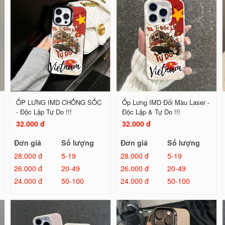
ỐP LƯNG IMD CHỐNG SỐC
Ốp Lưng IMD Đổi Màu Laser -
- Độc Lập Tự Do !!!
Độc Lập & Tự Do !!!
32.000 đ
32.000 đ
Đơn giá
Số lượng
Đơn giá
Số lượng
28.000 đ
5-19
28.000 đ
5-19
26.000 đ
20-49
26.000 đ
20-49
24.000 đ
50-100
24.000 đ
50-100