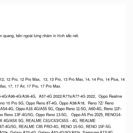
n quang, bên ngoài lưng nhám in hình sắc nét.
 12, 12 Pro, 12 Pro Max, 13, 13 Pro, 13 Pro Max, 14, 14 Pro, 14 Plus, 14
Max, 17, 17 Air, 17 Pro, 17 Pro Max.
6-4G/A96-4G/A36-4G, A57-4G 2022/A77s/A77-4G 2022, Oppo Realme
no 10 Pro 5G, Oppo Reno 8T-4G, Oppo A38/A18, Reno 7Z/ Reno
 A54-4G, Oppo A16 4G/A55 5G, Oppo Reno 11-5G, A60-4G, Reno 11F-
Oppo Reno 13F-4G/5G, Oppo Reno 13-5G, O
ppo A5 Pro 2025, R
ENO14-
X 4G/A5X 5G,
REALME C61/C63/C65S - 4G,
REALME
6T-4G/5G, REALME C85 PRO-4G, RENO 15-5G, RENO 15F-5G.
A02s, Galaxy A32-4G, Galaxy A52-4G/5G/A52s, S
amsung A13-4G,