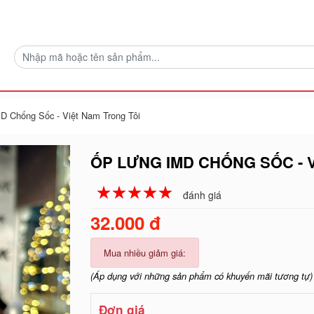
D Chống Sốc - Việt Nam Trong Tôi
ỐP LƯNG IMD CHỐNG SỐC - 
☆
★
☆
★
☆
★
☆
★
☆
★
đánh giá
32.000 đ
Mua nhiều giảm giá:
(Áp dụng với những sản phẩm có khuyến mãi tương tự)
Đơn giá