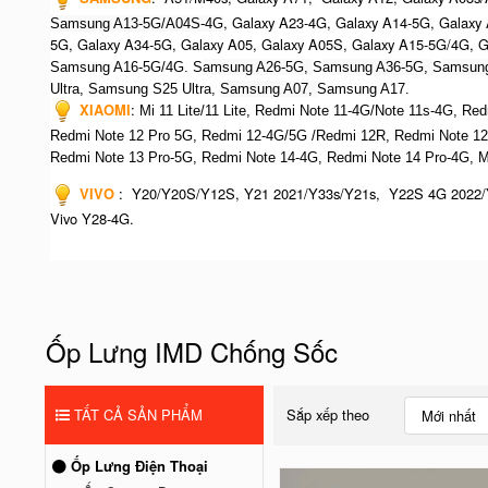
, Galaxy A23-4G, Galaxy A14-5G, Galaxy
Samsung A13-5G/A04S-4G
5G, Galaxy A34-5G, Galaxy A05, Galaxy A05S, Galaxy A15-5G/4G, 
Samsung A16-5G/4G. S
amsung A26-5G,
S
amsung A36-5G,
S
amsung
Ultra,
S
amsung S25 Ultra,
Samsung A07,
Samsung A17.
XIAOMI
:
Mi 11 Lite/11 Lite, Redmi Note 11-4G/Note 11s-4G, Re
Redmi Note 12 Pro 5G, Redmi 12-4G/5G /Redmi 12R,
Redmi Note 12
R
edmi Note 13 Pro-5G, Redmi Note 14-4G, Redmi Note 14 Pro-4G, 
VIVO
:
Y20/Y20S/Y12S, Y21 2021/Y33s/Y21s, Y22S 4G 2022/
Vivo Y28-4G.
Ốp Lưng IMD Chống Sốc
TẤT CẢ SẢN PHẨM
Sắp xếp theo
Mới nhất
Ốp Lưng Điện Thoại