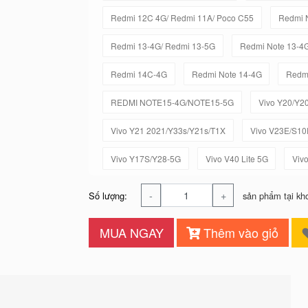
Redmi 12C 4G/ Redmi 11A/ Poco C55
Redmi 
Redmi 13-4G/ Redmi 13-5G
Redmi Note 13-4
Redmi 14C-4G
Redmi Note 14-4G
Redmi
REDMI NOTE15-4G/NOTE15-5G
Vivo Y20/Y2
Vivo Y21 2021/Y33s/Y21s/T1X
Vivo V23E/S10
Vivo Y17S/Y28-5G
Vivo V40 Lite 5G
Viv
-
+
Số lượng:
sản phẩm tại kh
MUA NGAY
Thêm vào giỏ