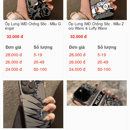
Ốp Lưng IMD Chống Sốc - Mẫu G
Ốp Lưng IMD Chống Sốc - Mẫu Z
engar
oro Wano & Luffy Wano
32.000 đ
32.000 đ
Đơn giá
Số lượng
Đơn giá
Số lượng
28.000 đ
5-19
28.000 đ
5-19
26.000 đ
20-49
26.000 đ
20-49
24.000 đ
50-100
24.000 đ
50-100