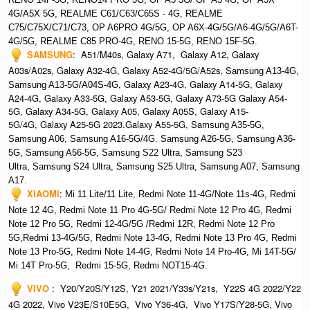
4G/A5X 5G,
REALME C61/C63/C65S - 4G,
REALME
C75/C75X/C71/C73,
OP A6PRO 4G/5G, OP A6X-4G/5G/A6-4G/5G/A6T-
4G/5G, REALME C85 PRO-4G, RENO 15-5G, RENO 15F-5G.
SAMSUNG
:
A51/M40s, Galaxy A71, Galaxy A12, Galaxy
A03s/A02s, Galaxy A32-4G, Galaxy A52-4G/5G/A52s, S
amsung A13-4G,
, Galaxy A23-4G, Galaxy A14-5G, Galaxy
Samsung A13-5G/A04S-4G
A24-4G, Galaxy A33-5G, Galaxy A53-5G, Galaxy A73-5G Galaxy A54-
5G, Galaxy A34-5G, Galaxy A05, Galaxy A05S, Galaxy A15-
5G/4G, Galaxy A25-5G 2023.Galaxy A55-5G, Sa
msung A35-5G,
Samsung A06, Samsung A16-5G/4G. S
amsung A26-5G,
S
amsung A36-
5G,
S
amsung A56-5G, S
amsung S22 Ultra,
S
amsung S23
Ultra,
S
amsung S24 Ultra,
S
amsung S25 Ultra,
Samsung A07,
Samsung
A17.
XIAOMI
:
Mi 11 Lite/11 Lite, Redmi Note 11-4G/Note 11s-4G, Redmi
Note 12 4G,
Redmi Note 11 Pro 4G-5G/ Redmi Note 12 Pro 4G, Redmi
Note 12 Pro 5G, Redmi 12-4G/5G /Redmi 12R,
Redmi Note 12 Pro
5G,Redmi 13-4G/5G, Redmi Note 13-4G, Redmi Note 13 Pro 4G, R
edmi
Note 13 Pro-5G, Redmi Note 14-4G, Redmi Note 14 Pro-4G, Mi 14T-5G/
Mi 14T Pro-5G,
Redmi 15-5G, Redmi NOT15-4G.
VIVO
:
Y20/Y20S/Y12S, Y21 2021/Y33s/Y21s, Y22S 4G 2022/Y22
4G 2022, Vivo V23E/S10E5G, Vivo Y36-4G, Vivo Y17S/Y28-5G, Vivo