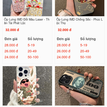
Ốp Lưng IMD Đổi Màu Laser - Th
Ốp Lưng IMD Chống Sốc - Phúc L
ần Tài Phát Lộc
ộc Thọ
32.000 đ
32.000 đ
Đơn giá
Số lượng
Đơn giá
Số lượng
28.000 đ
5-19
28.000 đ
5-19
26.000 đ
20-49
26.000 đ
20-49
24.000 đ
50-100
24.000 đ
50-100