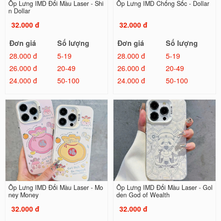
Ốp Lưng IMD Đổi Màu Laser - Shi
Ốp Lưng IMD Chống Sốc - Dollar
n Dollar
32.000 đ
32.000 đ
Đơn giá
Số lượng
Đơn giá
Số lượng
28.000 đ
5-19
28.000 đ
5-19
26.000 đ
20-49
26.000 đ
20-49
24.000 đ
50-100
24.000 đ
50-100
Ốp Lưng IMD Đổi Màu Laser - Mo
Ốp Lưng IMD Đổi Màu Laser - Gol
ney Money
den God of Wealth
32.000 đ
32.000 đ