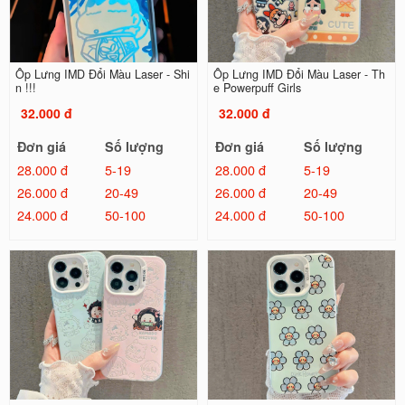
Ốp Lưng IMD Đổi Màu Laser - Shi
Ốp Lưng IMD Đổi Màu Laser - Th
n !!!
e Powerpuff Girls
32.000 đ
32.000 đ
Đơn giá
Số lượng
Đơn giá
Số lượng
28.000 đ
5-19
28.000 đ
5-19
26.000 đ
20-49
26.000 đ
20-49
24.000 đ
50-100
24.000 đ
50-100