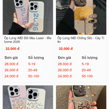
Ốp Lưng IMD Đổi Màu Laser - We
Ốp Lưng IMD Chống Sốc - Cây Ti
lcome 2026
ền
32.000 đ
32.000 đ
Đơn giá
Số lượng
Đơn giá
Số lượng
28.000 đ
5-19
28.000 đ
5-19
26.000 đ
20-49
26.000 đ
20-49
24.000 đ
50-100
24.000 đ
50-100