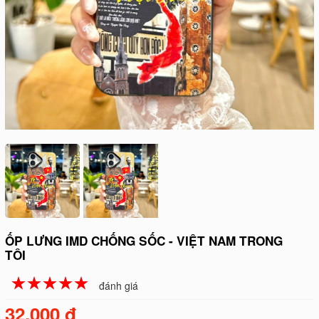
ỐP LƯNG IMD CHỐNG SỐC - VIỆT NAM TRONG
TÔI
☆
★
☆
★
☆
★
☆
★
☆
★
đánh giá
32.000 đ