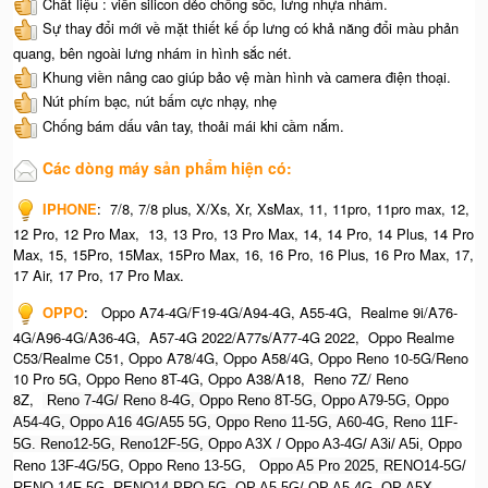
Chất liệu : viền silicon dẻo chống sốc, lưng nhựa nhám.
Sự thay đổi mới về mặt thiết kế ốp lưng có khả năng đổi màu phản
quang, bên ngoài lưng nhám in hình sắc nét.
Khung viền nâng cao giúp bảo vệ màn hình và camera điện thoại.
Nút phím bạc, nút bấm cực nhạy, nhẹ
Chống bám dấu vân tay, thoải mái khi cầm nắm.
Các dòng máy sản phẩm hiện có:
IPHONE
:
7/8, 7/8 plus, X/Xs, Xr, XsMax, 11, 11pro, 11pro max, 12,
12 Pro, 12 Pro Max, 13, 13 Pro, 13 Pro Max, 14, 14 Pro, 14 Plus, 14 Pro
Max, 15, 15Pro, 15Max, 15Pro Max,
16, 16 Pro, 16 Plus, 16 Pro Max, 17,
17 Air, 17 Pro, 17 Pro Max.
OPPO
:
Oppo A74-4G/F19-4G/A94-4G, A55-4G, Realme 9i/A76-
4G/A96-4G/A36-4G, A57-4G 2022/A77s/A77-4G 2022, Oppo Realme
C53/Realme C51, Oppo A78/4G, Oppo A58/4G, Oppo Reno 10-5G/Reno
10 Pro 5G, Oppo Reno 8T-4G, Oppo A38/A18, Reno 7Z/ Reno
8Z,
Reno 7-4G/ Reno 8-4G, Oppo Reno 8T-5G, Oppo A79-5G, O
ppo
A54-4G, Oppo A16 4G/A55 5G, Oppo Reno 11-5G, A60-4G, Reno 11F-
5G. Reno12-5G, Reno12F-5G, O
ppo A3X / Oppo A3-4G/ A3i/ A5i, Oppo
Reno 13F-4G/5G, Oppo Reno 13-5G, O
ppo A5 Pro 2025, R
ENO14-5G/
RENO 14F-5G,
RENO14 PRO 5G,
OP A5 5G/ OP A5 4G,
OP A5X