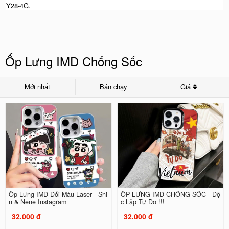
Y28-4G.
Ốp Lưng IMD Chống Sốc
Mới nhất
Bán chạy
Giá
Ốp Lưng IMD Đổi Màu Laser - Shi
ỐP LƯNG IMD CHỐNG SỐC - Độ
n & Nene Instagram
c Lập Tự Do !!!
32.000 đ
32.000 đ