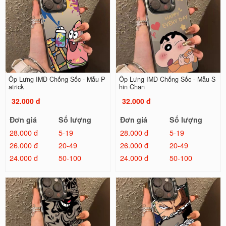
Ốp Lưng IMD Chống Sốc - Mẫu P
Ốp Lưng IMD Chống Sốc - Mẫu S
atrick
hin Chan
32.000 đ
32.000 đ
Đơn giá
Số lượng
Đơn giá
Số lượng
28.000 đ
5-19
28.000 đ
5-19
26.000 đ
20-49
26.000 đ
20-49
24.000 đ
50-100
24.000 đ
50-100