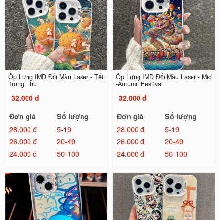
Ốp Lưng IMD Đổi Màu Laser - Tết
Ốp Lưng IMD Đổi Màu Laser - Mid
Trung Thu
-Autumn Festival
32.000 đ
32.000 đ
Đơn giá
Số lượng
Đơn giá
Số lượng
28.000 đ
5-19
28.000 đ
5-19
26.000 đ
20-49
26.000 đ
20-49
24.000 đ
50-100
24.000 đ
50-100