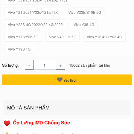
Vivo Y21 2021/Y33s/Y21s/T1X
Vivo V23E/S10E 5G
Vivo Y22S-4G 2022/Y22-4G 2022
Vivo Y36-4G
Vivo Y17S/Y28-5G
Vivo V40 Lite 5G
Vivo Y18 4G / Y03 4G
Vivo Y19S 4G
-
+
Số lượng:
15662 sản phẩm tại kho
Yêu thích
MÔ TẢ SẢN PHẨM
Ốp Lưng IMD Chống Sốc