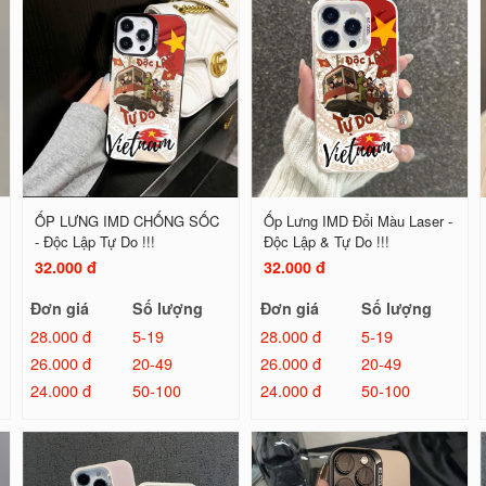
ỐP LƯNG IMD CHỐNG SỐC
Ốp Lưng IMD Đổi Màu Laser -
- Độc Lập Tự Do !!!
Độc Lập & Tự Do !!!
32.000 đ
32.000 đ
Đơn giá
Số lượng
Đơn giá
Số lượng
28.000 đ
5-19
28.000 đ
5-19
26.000 đ
20-49
26.000 đ
20-49
24.000 đ
50-100
24.000 đ
50-100