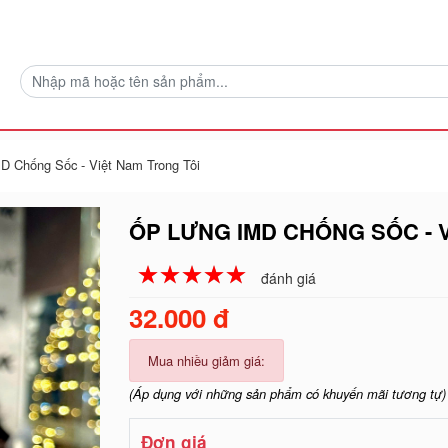
D Chống Sốc - Việt Nam Trong Tôi
ỐP LƯNG IMD CHỐNG SỐC - 
☆
★
☆
★
☆
★
☆
★
☆
★
đánh giá
32.000 đ
Mua nhiều giảm giá:
(Áp dụng với những sản phẩm có khuyến mãi tương tự)
Đơn giá