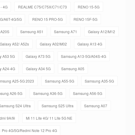
- 4G
REALME C75/C75X/C71/C73
RENO 15-5G
5G/A6T-4G/5G
RENO 15 PRO-5G
RENO 15F-5G
 A20S
Samsung A51
Samsung A71
Galaxy A12/M12
Galaxy A52/ A52s
Galaxy A02/M02
Galaxy A13 4G
y A53 5G
Galaxy A73 5G
Samsung A13-5G/A04S-4G
y A24-4G
Galaxy A34 5G
Samsung A05
msung A25-5G 2023
Samsung A55-5G
Samsung A35-5G
sung A26-5G
Samsung A36-5G
Samsung A56-5G
Samsung S24 Ultra
Samsung S25 Ultra
Samsung A07
dmi 9A/9i
Mi 11 Lite 4G/ 11 Lite 5G NE
 Pro 4G/5G/Redmi Note 12 Pro 4G