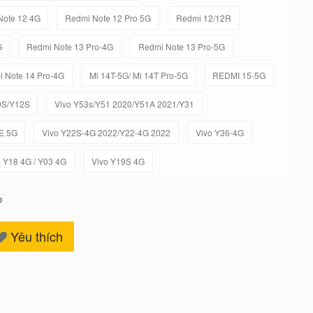
Note 12 4G
Redmi Note 12 Pro 5G
Redmi 12/12R
G
Redmi Note 13 Pro-4G
Redmi Note 13 Pro-5G
 Note 14 Pro-4G
Mi 14T-5G/ Mi 14T Pro-5G
REDMI 15-5G
0S/Y12S
Vivo Y53s/Y51 2020/Y51A 2021/Y31
E 5G
Vivo Y22S-4G 2022/Y22-4G 2022
Vivo Y36-4G
o Y18 4G / Y03 4G
Vivo Y19S 4G
o
Yêu thích