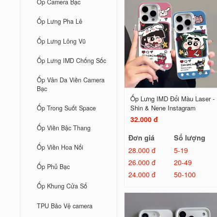
Ốp Camera Bạc
Ốp Lưng Pha Lê
Ốp Lưng Lông Vũ
Ốp Lưng IMD Chống Sốc
Ốp Vân Da Viền Camera
Bạc
Ốp Lưng IMD Đổi Màu Laser -
Shin & Nene Instagram
Ốp Trong Suốt Space
32.000 đ
Ốp Viền Bậc Thang
Đơn giá
Số lượng
Ốp Viền Hoa Nổi
28.000 đ
5-19
26.000 đ
20-49
Ốp Phủ Bạc
24.000 đ
50-100
Ốp Khung Cửa Sổ
TPU Bảo Vệ camera