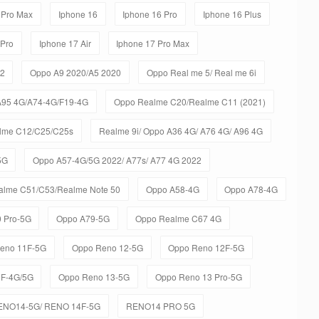
 Pro Max
Iphone 16
Iphone 16 Pro
Iphone 16 Plus
 Pro
Iphone 17 Air
Iphone 17 Pro Max
C2
Oppo A9 2020/A5 2020
Oppo Real me 5/ Real me 6i
A95 4G/A74-4G/F19-4G
Oppo Realme C20/Realme C11 (2021)
lme C12/C25/C25s
Realme 9i/ Oppo A36 4G/ A76 4G/ A96 4G
5G
Oppo A57-4G/5G 2022/ A77s/ A77 4G 2022
alme C51/C53/Realme Note 50
Oppo A58-4G
Oppo A78-4G
 Pro-5G
Oppo A79-5G
Oppo Realme C67 4G
eno 11F-5G
Oppo Reno 12-5G
Oppo Reno 12F-5G
3F-4G/5G
Oppo Reno 13-5G
Oppo Reno 13 Pro-5G
ENO14-5G/ RENO 14F-5G
RENO14 PRO 5G