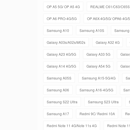
OP A5 5G/ OP A5 4G
REALME C61/C63/C65S 
OP A6 PRO-4G/5G
OP A6X-4G/5G/ OPA6-4G/
Samsung A10
Samsung A10S
Samsung
Galaxy A03s/A02s/M02s
Galaxy A32 4G
Galaxy A23 4G/5G
Galaxy A33 5G
Galax
Galaxy A14 4G/5G
Galaxy A54 5G
Galax
Samsung A05S
Samsung A15-5G/4G
Sa
Samsung A06
Samsung A16-4G/5G
Sam
Samsung S22 Ultra
Samsung S23 Ultra
Samsung A17
Redmi 9C/ Redmi 10A
Re
Redmi Note 11 4G/Note 11s 4G
Redmi Note 11