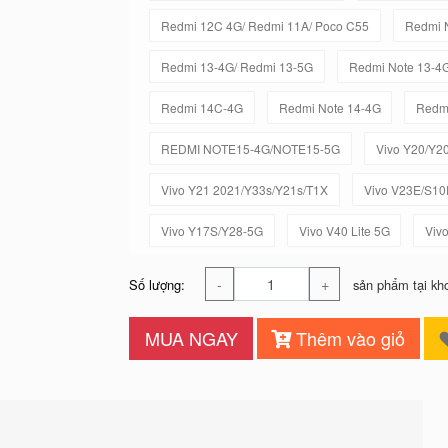
Redmi 12C 4G/ Redmi 11A/ Poco C55
Redmi 
Redmi 13-4G/ Redmi 13-5G
Redmi Note 13-4
Redmi 14C-4G
Redmi Note 14-4G
Redmi
REDMI NOTE15-4G/NOTE15-5G
Vivo Y20/Y2
Vivo Y21 2021/Y33s/Y21s/T1X
Vivo V23E/S10
Vivo Y17S/Y28-5G
Vivo V40 Lite 5G
Viv
-
+
Số lượng:
sản phẩm tại kh
MUA NGAY
Thêm vào giỏ