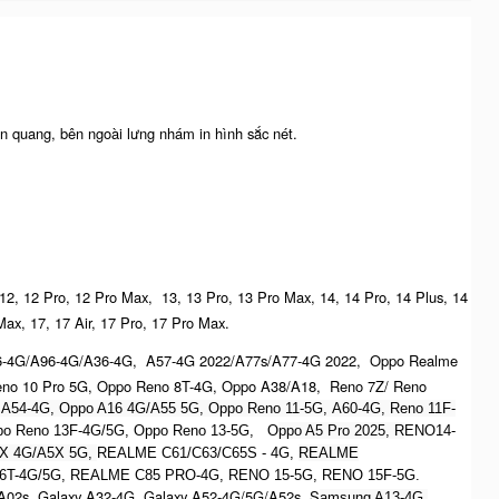
n quang, bên ngoài lưng nhám in hình sắc nét.
 12, 12 Pro, 12 Pro Max, 13, 13 Pro, 13 Pro Max, 14, 14 Pro, 14 Plus, 14
Max, 17, 17 Air, 17 Pro, 17 Pro Max.
6-4G/A96-4G/A36-4G, A57-4G 2022/A77s/A77-4G 2022, Oppo Realme
no 10 Pro 5G, Oppo Reno 8T-4G, Oppo A38/A18, Reno 7Z/ Reno
 A54-4G, Oppo A16 4G/A55 5G, Oppo Reno 11-5G, A60-4G, Reno 11F-
Oppo Reno 13F-4G/5G, Oppo Reno 13-5G, O
ppo A5 Pro 2025, R
ENO14-
X 4G/A5X 5G,
REALME C61/C63/C65S - 4G,
REALME
6T-4G/5G, REALME C85 PRO-4G, RENO 15-5G, RENO 15F-5G.
A02s, Galaxy A32-4G, Galaxy A52-4G/5G/A52s, S
amsung A13-4G,