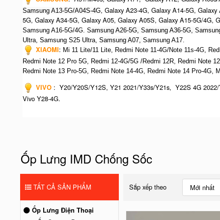
, Galaxy A23-4G, Galaxy A14-5G, Galaxy
Samsung A13-5G/A04S-4G
5G, Galaxy A34-5G, Galaxy A05, Galaxy A05S, Galaxy A15-5G/4G, 
Samsung A16-5G/4G. S
amsung A26-5G,
S
amsung A36-5G,
S
amsung
Ultra,
S
amsung S25 Ultra,
Samsung A07,
Samsung A17.
XIAOMI
:
Mi 11 Lite/11 Lite, Redmi Note 11-4G/Note 11s-4G, Re
Redmi Note 12 Pro 5G, Redmi 12-4G/5G /Redmi 12R,
Redmi Note 12
R
edmi Note 13 Pro-5G, Redmi Note 14-4G, Redmi Note 14 Pro-4G, 
VIVO
:
Y20/Y20S/Y12S, Y21 2021/Y33s/Y21s, Y22S 4G 2022/
Vivo Y28-4G.
Ốp Lưng IMD Chống Sốc
TẤT CẢ SẢN PHẨM
Sắp xếp theo
Mới nhất
Ốp Lưng Điện Thoại