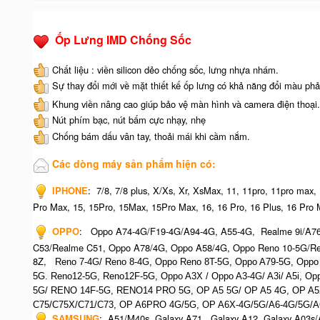
Ốp Lưng IMD Chống Sốc
Chất liệu : viền silicon dẻo chống sốc, lưng nhựa nhám.
Sự thay đổi mới về mặt thiết kế ốp lưng có khả năng đổi màu phả
Khung viền nâng cao giúp bảo vệ màn hình và camera điện thoại.
Nút phím bạc, nút bấm cực nhạy, nhẹ
Chống bám dấu vân tay, thoải mái khi cầm nắm.
Các dòng máy sản phẩm hiện có:
IPHONE
:
7/8, 7/8 plus, X/Xs, Xr, XsMax, 11, 11pro, 11pro max,
Pro Max, 15, 15Pro, 15Max, 15Pro Max,
16, 16 Pro, 16 Plus, 16 Pro 
OPPO
:
Oppo A74-4G/F19-4G/A94-4G, A55-4G, Realme 9i/A7
C53/Realme C51, Oppo A78/4G, Oppo A58/4G, Oppo Reno 10-5G/Re
8Z,
Reno 7-4G/ Reno 8-4G, Oppo Reno 8T-5G, Oppo A79-5G, O
ppo
5G. Reno12-5G, Reno12F-5G, O
ppo A3X / Oppo A3-4G/ A3i/ A5i, 
5G/ RENO 14F-5G,
RENO14 PRO 5G,
OP A5 5G/ OP A5 4G,
OP A5
C75/C75X/C71/C73,
OP A6PRO 4G/5G, OP A6X-4G/5G/A6-4G/5G/A
SAMSUNG
:
A51/M40s, Galaxy A71, Galaxy A12, Galaxy A03s/