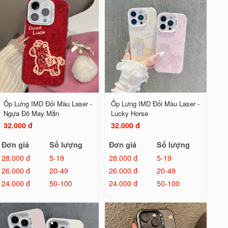
Ốp Lưng IMD Đổi Màu Laser -
Ốp Lưng IMD Đổi Màu Laser -
Ngựa Đỏ May Mắn
Lucky Horse
32.000 đ
32.000 đ
Đơn giá
Số lượng
Đơn giá
Số lượng
28.000 đ
5-19
28.000 đ
5-19
26.000 đ
20-49
26.000 đ
20-49
24.000 đ
50-100
24.000 đ
50-100