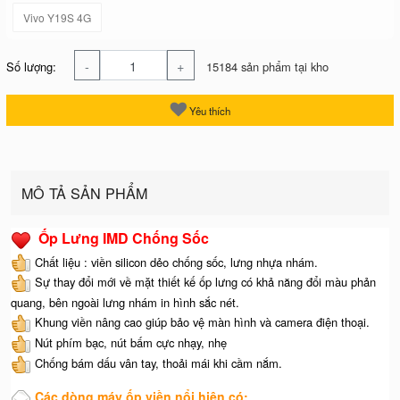
Vivo Y19S 4G
-
+
Số lượng:
15184 sản phẩm tại kho
Yêu thích
MÔ TẢ SẢN PHẨM
Ốp Lưng IMD Chống Sốc
Chất liệu : viền silicon dẻo chống sốc, lưng nhựa nhám.
Sự thay đổi mới về mặt thiết kế ốp lưng có khả năng đổi màu phản
quang, bên ngoài lưng nhám in hình sắc nét.
Khung viền nâng cao giúp bảo vệ màn hình và camera điện thoại.
Nút phím bạc, nút bấm cực nhạy, nhẹ
Chống bám dấu vân tay, thoải mái khi cầm nắm.
Các dòng máy ốp viền nổi hiện có: