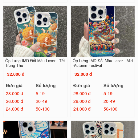
Ốp Lưng IMD Đổi Màu Laser - Tết
Ốp Lưng IMD Đổi Màu Laser - Mid
Trung Thu
-Autumn Festival
32.000 đ
32.000 đ
Đơn giá
Số lượng
Đơn giá
Số lượng
28.000 đ
5-19
28.000 đ
5-19
26.000 đ
20-49
26.000 đ
20-49
24.000 đ
50-100
24.000 đ
50-100