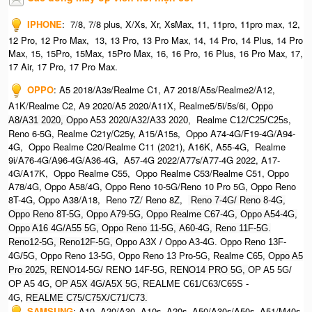
IPHONE
:
7/8, 7/8 plus, X/Xs, Xr, XsMax, 11, 11pro, 11pro max, 12,
12 Pro, 12 Pro Max, 13, 13 Pro, 13 Pro Max, 14, 14 Pro, 14 Plus, 14 Pro
Max, 15, 15Pro, 15Max, 15Pro Max,
16, 16 Pro, 16 Plus, 16 Pro Max, 17,
17 Air, 17 Pro, 17 Pro Max.
OPPO
:
A5 2018/A3s/Realme C1, A7 2018/A5s/Realme2/A12,
A1K/Realme C2, A9 2020/A5 2020/A11X, Realme5/5i/5s/6i,
Oppo
Realme
,
A8/A31 2020, O
ppo A53 2020/A32/A33 2020,
C12/C25/C25s
Reno 6-5G, Realme C21y/C25y, A15/A15s, Oppo A74-4G/F19-4G/A94-
4G, Oppo Realme C20/Realme C11 (2021), A16K, A55-4G, Realme
9i/A76-4G/A96-4G/A36-4G, A57-4G 2022/A77s/A77-4G 2022, A17-
4G/A17K, Oppo Realme C55, Oppo Realme C53/Realme C51, Oppo
A78/4G, Oppo A58/4G, Oppo Reno 10-5G/Reno 10 Pro 5G, Oppo Reno
8T-4G, Oppo A38/A18, Reno 7Z/ Reno 8Z,
Reno 7-4G/ Reno 8-4G,
Oppo Reno 8T-5G, Oppo A79-5G, Oppo Realme C67-4G, O
ppo A54-4G,
Oppo A16 4G/A55 5G, Oppo Reno 11-5G, A60-4G, Reno 11F-5G.
Reno12-5G, Reno12F-5G, O
ppo A3X / Oppo A3-4G. Oppo Reno 13F-
4G/5G, Oppo Reno 13-5G, Oppo Reno 13 Pro-5G, Realme C65, O
ppo A5
Pro 2025, R
ENO14-5G/ RENO 14F-5G,
RENO14 PRO 5G,
OP A5 5G/
OP A5 4G,
OP A5X 4G/A5X 5G,
REALME C61/C63/C65S -
4G,
REALME C75/C75X/C71/C73.
SAMSUNG
:
A10, A20/A30, A10s, A20s, A50/A30s/A50s, A51/M40s,