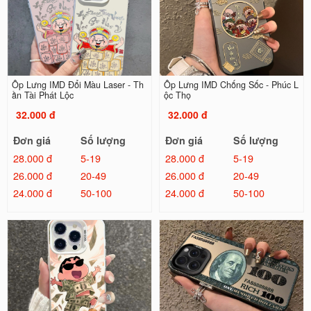
Ốp Lưng IMD Đổi Màu Laser - Th
Ốp Lưng IMD Chống Sốc - Phúc L
ần Tài Phát Lộc
ộc Thọ
32.000 đ
32.000 đ
Đơn giá
Số lượng
Đơn giá
Số lượng
28.000 đ
5-19
28.000 đ
5-19
26.000 đ
20-49
26.000 đ
20-49
24.000 đ
50-100
24.000 đ
50-100