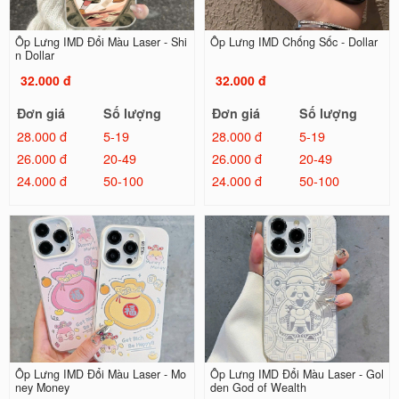
Ốp Lưng IMD Đổi Màu Laser - Shi
Ốp Lưng IMD Chống Sốc - Dollar
n Dollar
32.000 đ
32.000 đ
Đơn giá
Số lượng
Đơn giá
Số lượng
28.000 đ
5-19
28.000 đ
5-19
26.000 đ
20-49
26.000 đ
20-49
24.000 đ
50-100
24.000 đ
50-100
Ốp Lưng IMD Đổi Màu Laser - Mo
Ốp Lưng IMD Đổi Màu Laser - Gol
ney Money
den God of Wealth