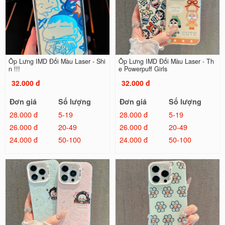
Ốp Lưng IMD Đổi Màu Laser - Shi
Ốp Lưng IMD Đổi Màu Laser - Th
n !!!
e Powerpuff Girls
32.000 đ
32.000 đ
Đơn giá
Số lượng
Đơn giá
Số lượng
28.000 đ
5-19
28.000 đ
5-19
26.000 đ
20-49
26.000 đ
20-49
24.000 đ
50-100
24.000 đ
50-100