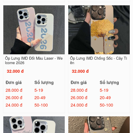
Ốp Lưng IMD Đổi Màu Laser - We
Ốp Lưng IMD Chống Sốc - Cây Ti
lcome 2026
ền
32.000 đ
32.000 đ
Đơn giá
Số lượng
Đơn giá
Số lượng
28.000 đ
5-19
28.000 đ
5-19
26.000 đ
20-49
26.000 đ
20-49
24.000 đ
50-100
24.000 đ
50-100