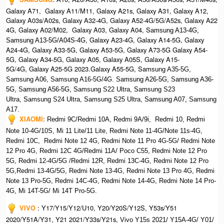
Galaxy A71, Galaxy A11/M11, Galaxy A21s, Galaxy A31, Galaxy A12,
Galaxy A03s/A02s, Galaxy A32-4G, Galaxy A52-4G/5G/A52s, Galaxy A22
4G, Galaxy A02/M02, Galaxy A03, Galaxy A04, S
amsung A13-4G,
, Galaxy A23-4G, Galaxy A14-5G, Galaxy
Samsung A13-5G/A04S-4G
A24-4G, Galaxy A33-5G, Galaxy A53-5G, Galaxy A73-5G Galaxy A54-
5G, Galaxy A34-5G, Galaxy A05, Galaxy A05S, Galaxy A15-
5G/4G, Galaxy A25-5G 2023.Galaxy A55-5G, Sa
msung A35-5G,
Samsung A06, Samsung A16-5G/4G. S
amsung A26-5G,
S
amsung A36-
5G,
S
amsung A56-5G, S
amsung S22 Ultra,
S
amsung S23
Ultra,
S
amsung S24 Ultra,
S
amsung S25 Ultra,
Samsung A07,
Samsung
A17.
XIAOMI
:
Redmi 9C/Redmi 10A, Redmi 9A/9i, Redmi 10, Redmi
Note 10-4G/10S, Mi 11 Lite/11 Lite, Redmi Note 11-4G/Note 11s-4G,
Redmi 10C, Redmi Note 12 4G,
Redmi Note 11 Pro 4G-5G/ Redmi Note
12 Pro 4G, Redmi 12C 4G/Redmi 11A/ Poco C55, Redmi Note 12 Pro
5G, Redmi 12-4G/5G /Redmi 12R, Redmi 13C-4G,
Redmi Note 12 Pro
5G,Redmi 13-4G/5G, Redmi Note 13-4G, Redmi Note 13 Pro 4G, R
edmi
Note 13 Pro-5G, Redmi 14C-4G, Redmi Note 14-4G, Redmi Note 14 Pro-
4G, Mi 14T-5G/ Mi 14T Pro-5G.
VIVO
:
Y17/Y15/Y12/U10, Y20/Y20S/Y12S, Y53s/Y51
2020/Y51A/Y31, Y21 2021/Y33s/Y21s,
Vivo Y15s 2021/ Y15A-4G/ Y01/