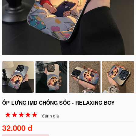
ỐP LƯNG IMD CHỐNG SỐC - RELAXING BOY
☆
★
☆
★
☆
★
☆
★
☆
★
đánh giá
32.000 đ