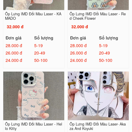
Ốp Lưng IMD Đổi Màu Laser - KA
Ốp Lưng IMD Đổi Màu Laser - Re
MADO
d Cheek Flower
32.000 đ
32.000 đ
Đơn giá
Số lượng
Đơn giá
Số lượng
28.000 đ
5-19
28.000 đ
5-19
26.000 đ
20-49
26.000 đ
20-49
24.000 đ
50-100
24.000 đ
50-100
Ốp Lưng IMD Đổi Màu Laser - Hel
Ốp Lưng IMD Đổi Màu Laser- Aka
lo Kitty
za And Koyuki