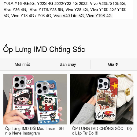
,Y16 4G/5G, Y22S 4G 2022/Y22 4G 2022, Vivo V23E/S10E5G,
Y01A
Vivo Y36-4G, Vivo Y17S/Y28-5G, Vivo Y28-4G, Vivo
Y100-4G/ Y100-
5G, Vivo Y18 4G / Y03 4G, Vi
vo V40 Lite 5G, Vivo Y19S 4G.
Ốp Lưng IMD Chống Sốc
Mới nhất
Bán chạy
Giá
Ốp Lưng IMD Đổi Màu Laser - Shi
ỐP LƯNG IMD CHỐNG SỐC - Độ
n & Nene Instagram
c Lập Tự Do !!!