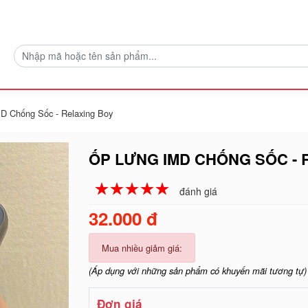
D Chống Sốc - Relaxing Boy
ỐP LƯNG IMD CHỐNG SỐC - 
☆
★
☆
★
☆
★
☆
★
☆
★
đánh giá
32.000 đ
Mua nhiều giảm giá:
(Áp dụng với những sản phẩm có khuyến mãi tương tự)
Đơn giá