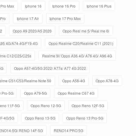
 Pro Max
Iphone 16
Iphone 16 Pro
Iphone 16 Plus
 Pro
Iphone 17 Air
Iphone 17 Pro Max
C2
Oppo A9 2020/A5 2020
Oppo Real me 5/ Real me 6i
A95 4G/A74-4G/F19-4G
Oppo Realme C20/Realme C11 (2021)
lme C12/C25/C25s
Realme 9i/ Oppo A36 4G/ A76 4G/ A96 4G
5G
Oppo A57-4G/5G 2022/ A77s/ A77 4G 2022
alme C51/C53/Realme Note 50
Oppo A58-4G
Oppo A78-4G
 Pro-5G
Oppo A79-5G
Oppo Realme C67 4G
eno 11F-5G
Oppo Reno 12-5G
Oppo Reno 12F-5G
3F-4G/5G
Oppo Reno 13-5G
Oppo Reno 13 Pro-5G
ENO14-5G/ RENO 14F-5G
RENO14 PRO 5G