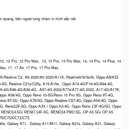
n quang, bên ngoài lưng nhám in hình sắc nét.
 12, 12 Pro, 12 Pro Max, 13, 13 Pro, 13 Pro Max, 14, 14 Pro, 14 Plus, 14
Max, 17, 17 Air, 17 Pro, 17 Pro Max.
K/Realme C2, A9 2020/A5 2020/A11X, Realme5/5i/5s/6i,
Oppo A8/A31
6-5G, Realme C21y/C25y, A15/A15s, Oppo A74-4G/F19-4G/A94-4G,
76-4G/A96-4G/A36-4G, A57-4G 2022/A77s/A77-4G 2022, A17-4G/A17K,
ppo A58/4G, Oppo Reno 10-5G/Reno 10 Pro 5G, Oppo Reno 8T-4G,
eno 8T-5G, Oppo A79-5G, Oppo Realme C67-4G, O
ppo A54-4G, Oppo
5G, Reno12F-5G, O
ppo A3X / Oppo A3-4G. Oppo Reno 13F-4G/5G, Oppo
, R
ENO14-5G/ RENO 14F-5G,
RENO14 PRO 5G,
OP A5 5G/ OP A5
5/C75X/C71/C73.
0s, Galaxy A71, Galaxy A11/M11, Galaxy A21s, Galaxy A31, Galaxy