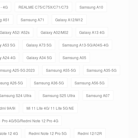
- 4G
REALME C75/C75X/C71/C73
Samsung A10
g A51
Samsung A71
Galaxy A12/M12
Galaxy A52/ A52s
Galaxy A02/M02
Galaxy A13 4G
y A53 5G
Galaxy A73 5G
Samsung A13-5G/A04S-4G
y A24-4G
Galaxy A34 5G
Samsung A05
msung A25-5G 2023
Samsung A55-5G
Samsung A35-5G
sung A26-5G
Samsung A36-5G
Samsung A56-5G
Samsung S24 Ultra
Samsung S25 Ultra
Samsung A07
dmi 9A/9i
Mi 11 Lite 4G/ 11 Lite 5G NE
 Pro 4G/5G/Redmi Note 12 Pro 4G
Note 12 4G
Redmi Note 12 Pro 5G
Redmi 12/12R