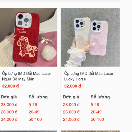
Ốp Lưng IMD Đổi Màu Laser -
Ốp Lưng IMD Đổi Màu Laser -
Ngựa Đỏ May Mắn
Lucky Horse
32.000 đ
32.000 đ
Đơn giá
Số lượng
Đơn giá
Số lượng
28.000 đ
5-19
28.000 đ
5-19
26.000 đ
20-49
26.000 đ
20-49
24.000 đ
50-100
24.000 đ
50-100