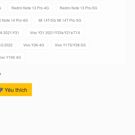
G
Redmi Note 13 Pro-4G
Redmi Note 13 Pro-5G
 Note 14 Pro-4G
Mi 14T-5G/ Mi 14T Pro-5G
1A 2021/Y31
Vivo Y21 2021/Y33s/Y21s/T1X
4G 2022
Vivo Y36-4G
Vivo Y17S/Y28-5G
ivo Y19S 4G
o
Yêu thích