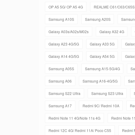
OP A5 5G/ OP A5 4G
REALME C61/C63/C65S 
Samsung A10S
Samsung A20S
Samsun
Galaxy A03s/A02s/M02s
Galaxy A32 4G
Galaxy A23 4G/5G
Galaxy A33 5G
Galax
Galaxy A14 4G/5G
Galaxy A54 5G
Galax
Samsung A05S
Samsung A15-5G/4G
Sa
Samsung A06
Samsung A16-4G/5G
Sam
Samsung S22 Ultra
Samsung S23 Ultra
Samsung A17
Redmi 9C/ Redmi 10A
Re
Redmi Note 11 4G/Note 11s 4G
Redmi Note 11
Redmi 12C 4G/ Redmi 11A/ Poco C55
Redmi 