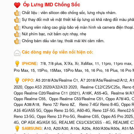
Ốp Lưng IMD Chống Sốc
Chất liệu : viền silicon dẻo chống sốc, lưng nhựa nhám.
Sự thay đổi mới về mặt thiết kế ốp lưng có khả năng đổi màu phả
Khung viền nâng cao giúp bảo vệ màn hình và camera điện thoại.
Nút phím bạc, nút bấm cực nhạy, nhẹ
Chống bám dấu vân tay, thoải mái khi cầm nắm.
Các dòng máy ốp viền nổi hiện có:
IPHONE
:
7/8, 7/8 plus, X/Xs, Xr, XsMax, 11, 11pro, 11pro max,
Pro Max, 15, 15Pro, 15Max, 15Pro Max,
16, 16 Pro, 16 Plus, 16 Pro 
OPPO
:
A5 2018/A3s/Realme C1, A7 2018/A5s/Realme2/A12, A1
Realme
, Reno 
2020, O
ppo A53 2020/A32/A33 2020,
C12/C25/C25s
Oppo Realme C20/Realme C11 (2021), A16K, A55-4G, Realme 9i/A
Oppo Realme C55, Oppo Realme C53/Realme C51, Oppo A78/4G, O
Oppo A38/A18, Reno 7Z/ Reno 8Z,
Reno 7-4G/ Reno 8-4G, Oppo R
A16 4G/A55 5G, Oppo Reno 11-5G, A60-4G, Reno 11F-5G. Reno12-
Reno 13-5G, Oppo Reno 13 Pro-5G, Realme C65, O
ppo A5 Pro 2025
4G,
OP A5X 4G/A5X 5G,
REALME C61/C63/C65S - 4G,
REALME C7
SAMSUNG
:
A10, A20/A30, A10s, A20s, A50/A30s/A50s, A51/M4