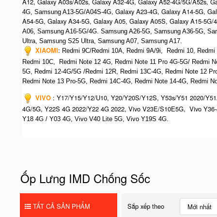
A12, Galaxy A03s/A02s, Galaxy A32-4G, Galaxy A52-4G/5G/A52s, G
, Galaxy A23-4G, Galaxy A14-5G, Ga
4G, Samsung A13-5G/A04S-4G
A54-5G, Galaxy A34-5G, Galaxy A05, Galaxy A05S, Galaxy A15-5G/
A06, Samsung A16-5G/4G. S
amsung A26-5G,
S
amsung A36-5G,
S
a
Ultra,
S
amsung S25 Ultra,
Samsung A07,
Samsung A17.
XIAOMI
:
Redmi 9C/Redmi 10A, Redmi 9A/9i, Redmi 10, Redmi No
Redmi 10C, Redmi Note 12 4G,
Redmi Note 11 Pro 4G-5G/ Redmi N
5G, Redmi 12-4G/5G /Redmi 12R, Redmi 13C-4G,
Redmi Note 12 Pr
R
edmi Note 13 Pro-5G, Redmi 14C-4G, Redmi Note 14-4G, Redmi Not
VIVO
:
Y17/Y15/Y12/U10, Y20/Y20S/Y12S, Y53s/Y51 2020/Y51
4G/5G, Y22S 4G 2022/Y22 4G 2022, Vivo V23E/S10E5G, Vivo Y36-
Y18 4G / Y03 4G, Vi
vo V40 Lite 5G, Vivo Y19S 4G.
Ốp Lưng IMD Chống Sốc
TẤT CẢ SẢN PHẨM
Sắp xếp theo
Mới nhất