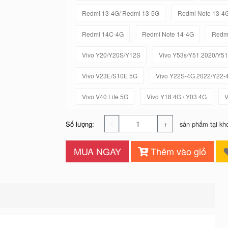
Redmi 13-4G/ Redmi 13-5G
Redmi Note 13-4
Redmi 14C-4G
Redmi Note 14-4G
Redmi
Vivo Y20/Y20S/Y12S
Vivo Y53s/Y51 2020/Y5
Vivo V23E/S10E 5G
Vivo Y22S-4G 2022/Y22-
Vivo V40 Lite 5G
Vivo Y18 4G / Y03 4G
V
-
+
Số lượng:
sản phẩm tại kh
MUA NGAY
Thêm vào giỏ