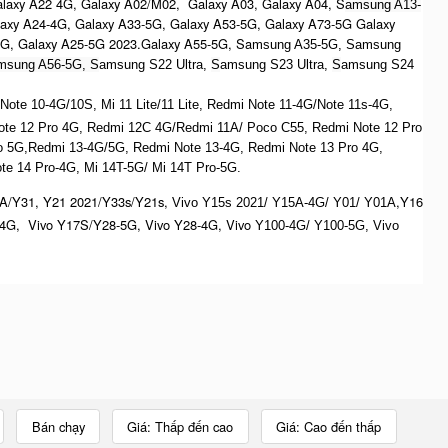
alaxy A22 4G, Galaxy A02/M02, Galaxy A03, Galaxy A04, S
amsung A13-
laxy A24-4G, Galaxy A33-5G, Galaxy A53-5G, Galaxy A73-5G Galaxy
4G, Galaxy A25-5G 2023.Galaxy A55-5G, Sa
msung A35-5G, Samsung
msung A56-5G, S
amsung S22 Ultra,
S
amsung S23 Ultra,
S
amsung S24
te 10-4G/10S, Mi 11 Lite/11 Lite, Redmi Note 11-4G/Note 11s-4G,
ote 12 Pro 4G, Redmi 12C 4G/Redmi 11A/ Poco C55, Redmi Note 12 Pro
o 5G,Redmi 13-4G/5G, Redmi Note 13-4G, Redmi Note 13 Pro 4G,
e 14 Pro-4G, Mi 14T-5G/ Mi 14T Pro-5G.
A/Y31, Y21 2021/Y33s/Y21s,
,Y16
Vivo Y15s 2021/ Y15A-4G/ Y01/ Y01A
4G, Vivo Y17S/Y28-5G, Vivo Y28-4G, Vivo
Y100-4G/ Y100-5G, Vivo
Bán chạy
Giá: Thấp đến cao
Giá: Cao đến thấp