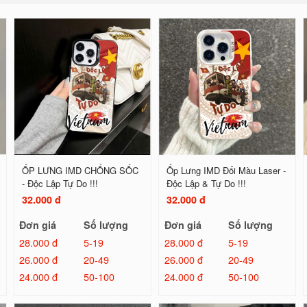
ỐP LƯNG IMD CHỐNG SỐC
Ốp Lưng IMD Đổi Màu Laser -
- Độc Lập Tự Do !!!
Độc Lập & Tự Do !!!
32.000 đ
32.000 đ
Đơn giá
Số lượng
Đơn giá
Số lượng
28.000 đ
5-19
28.000 đ
5-19
26.000 đ
20-49
26.000 đ
20-49
24.000 đ
50-100
24.000 đ
50-100