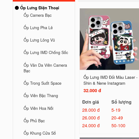
Ốp Lưng Điện Thoại
Ốp Camera Bạc
Ốp Lưng Pha Lê
Ốp Lưng Lông Vũ
Ốp Lưng IMD Chống Sốc
Ốp Vân Da Viền Camera
Bạc
Ốp Lưng IMD Đổi Màu Laser -
Shin & Nene Instagram
Ốp Trong Suốt Space
32.000 đ
Ốp Viền Bậc Thang
Đơn giá
Số lượng
Ốp Viền Hoa Nổi
28.000 đ
5-19
26.000 đ
20-49
Ốp Phủ Bạc
24.000 đ
50-100
Ốp Khung Cửa Sổ