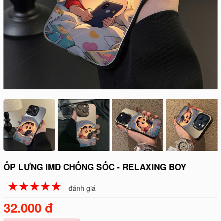
ỐP LƯNG IMD CHỐNG SỐC - RELAXING BOY
☆
★
☆
★
☆
★
☆
★
☆
★
đánh giá
32.000 đ