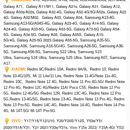
Galaxy A71, Galaxy A11/M11, Galaxy A21s, Galaxy A31, Galaxy A12,
Galaxy A03s/A02s, Galaxy A32-4G, Galaxy A52-4G/5G/A52s, Galaxy A22
4G, Galaxy A02/M02, Galaxy A03, Galaxy A04, S
amsung A13-4G,
, Galaxy A23-4G, Galaxy A14-5G, Galaxy
Samsung A13-5G/A04S-4G
A24-4G, Galaxy A33-5G, Galaxy A53-5G, Galaxy A73-5G Galaxy A54-
5G, Galaxy A34-5G, Galaxy A05, Galaxy A05S, Galaxy A15-
5G/4G, Galaxy A25-5G 2023.Galaxy A55-5G, Sa
msung A35-5G,
Samsung A06, Samsung A16-5G/4G. S
amsung A26-5G,
S
amsung A36-
5G,
S
amsung A56-5G, S
amsung S22 Ultra,
S
amsung S23
Ultra,
S
amsung S24 Ultra,
S
amsung S25 Ultra,
Samsung A07,
Samsung
A17.
XIAOMI
:
Redmi 9C/Redmi 10A, Redmi 9A/9i, Redmi 10, Redmi
Note 10-4G/10S, Mi 11 Lite/11 Lite, Redmi Note 11-4G/Note 11s-4G,
Redmi 10C, Redmi Note 12 4G,
Redmi Note 11 Pro 4G-5G/ Redmi Note
12 Pro 4G, Redmi 12C 4G/Redmi 11A/ Poco C55, Redmi Note 12 Pro
5G, Redmi 12-4G/5G /Redmi 12R, Redmi 13C-4G,
Redmi Note 12 Pro
5G,Redmi 13-4G/5G, Redmi Note 13-4G, Redmi Note 13 Pro 4G, R
edmi
Note 13 Pro-5G, Redmi 14C-4G, Redmi Note 14-4G, Redmi Note 14 Pro-
4G, Mi 14T-5G/ Mi 14T Pro-5G.
VIVO
:
Y17/Y15/Y12/U10, Y20/Y20S/Y12S, Y53s/Y51
2020/Y51A/Y31, Y21 2021/Y33s/Y21s,
Vivo Y15s 2021/ Y15A-4G/ Y01/