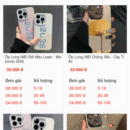
Ốp Lưng IMD Đổi Màu Laser - We
Ốp Lưng IMD Chống Sốc - Cây Ti
lcome 2026
ền
32.000 đ
32.000 đ
Đơn giá
Số lượng
Đơn giá
Số lượng
28.000 đ
5-19
28.000 đ
5-19
26.000 đ
20-49
26.000 đ
20-49
24.000 đ
50-100
24.000 đ
50-100