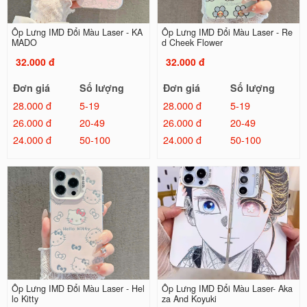
Ốp Lưng IMD Đổi Màu Laser - KA
Ốp Lưng IMD Đổi Màu Laser - Re
MADO
d Cheek Flower
32.000 đ
32.000 đ
Đơn giá
Số lượng
Đơn giá
Số lượng
28.000 đ
5-19
28.000 đ
5-19
26.000 đ
20-49
26.000 đ
20-49
24.000 đ
50-100
24.000 đ
50-100
Ốp Lưng IMD Đổi Màu Laser - Hel
Ốp Lưng IMD Đổi Màu Laser- Aka
lo Kitty
za And Koyuki