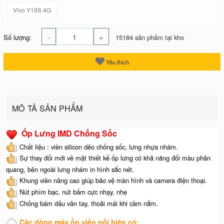
Vivo Y19S 4G
-
+
Số lượng:
15184 sản phẩm tại kho
Yêu thích
MÔ TẢ SẢN PHẨM
Ốp Lưng IMD Chống Sốc
Chất liệu : viền silicon dẻo chống sốc, lưng nhựa nhám.
Sự thay đổi mới về mặt thiết kế ốp lưng có khả năng đổi màu phản
quang, bên ngoài lưng nhám in hình sắc nét.
Khung viền nâng cao giúp bảo vệ màn hình và camera điện thoại.
Nút phím bạc, nút bấm cực nhạy, nhẹ
Chống bám dấu vân tay, thoải mái khi cầm nắm.
Các dòng máy ốp viền nổi hiện có: