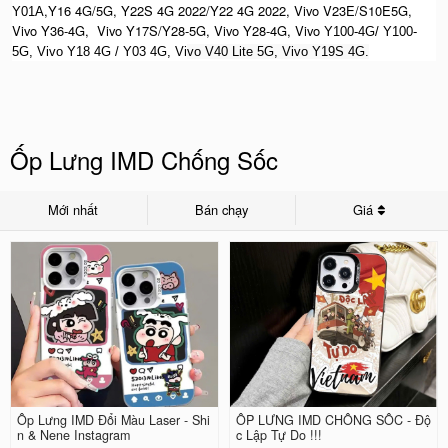
,Y16 4G/5G, Y22S 4G 2022/Y22 4G 2022, Vivo V23E/S10E5G,
Y01A
Vivo Y36-4G, Vivo Y17S/Y28-5G, Vivo Y28-4G, Vivo
Y100-4G/ Y100-
5G, Vivo Y18 4G / Y03 4G, Vi
vo V40 Lite 5G, Vivo Y19S 4G.
Ốp Lưng IMD Chống Sốc
Mới nhất
Bán chạy
Giá
Ốp Lưng IMD Đổi Màu Laser - Shi
ỐP LƯNG IMD CHỐNG SỐC - Độ
n & Nene Instagram
c Lập Tự Do !!!