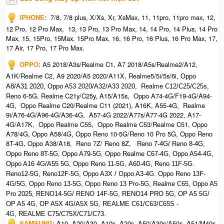
IPHONE
:
7/8, 7/8 plus, X/Xs, Xr, XsMax, 11, 11pro, 11pro max, 12,
12 Pro, 12 Pro Max, 13, 13 Pro, 13 Pro Max, 14, 14 Pro, 14 Plus, 14 Pro
Max, 15, 15Pro, 15Max, 15Pro Max,
16, 16 Pro, 16 Plus, 16 Pro Max, 17,
17 Air, 17 Pro, 17 Pro Max.
OPPO
:
A5 2018/A3s/Realme C1, A7 2018/A5s/Realme2/A12,
A1K/Realme C2, A9 2020/A5 2020/A11X, Realme5/5i/5s/6i,
Oppo
Realme
,
A8/A31 2020, O
ppo A53 2020/A32/A33 2020,
C12/C25/C25s
Reno 6-5G, Realme C21y/C25y, A15/A15s, Oppo A74-4G/F19-4G/A94-
4G, Oppo Realme C20/Realme C11 (2021), A16K, A55-4G, Realme
9i/A76-4G/A96-4G/A36-4G, A57-4G 2022/A77s/A77-4G 2022, A17-
4G/A17K, Oppo Realme C55, Oppo Realme C53/Realme C51, Oppo
A78/4G, Oppo A58/4G, Oppo Reno 10-5G/Reno 10 Pro 5G, Oppo Reno
8T-4G, Oppo A38/A18, Reno 7Z/ Reno 8Z,
Reno 7-4G/ Reno 8-4G,
Oppo Reno 8T-5G, Oppo A79-5G, Oppo Realme C67-4G, O
ppo A54-4G,
Oppo A16 4G/A55 5G, Oppo Reno 11-5G, A60-4G, Reno 11F-5G.
Reno12-5G, Reno12F-5G, O
ppo A3X / Oppo A3-4G. Oppo Reno 13F-
4G/5G, Oppo Reno 13-5G, Oppo Reno 13 Pro-5G, Realme C65, O
ppo A5
Pro 2025, R
ENO14-5G/ RENO 14F-5G,
RENO14 PRO 5G,
OP A5 5G/
OP A5 4G,
OP A5X 4G/A5X 5G,
REALME C61/C63/C65S -
4G,
REALME C75/C75X/C71/C73.
SAMSUNG
:
A10, A20/A30, A10s, A20s, A50/A30s/A50s, A51/M40s,