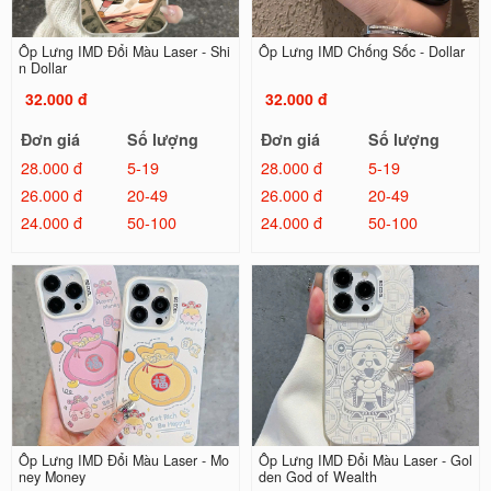
Ốp Lưng IMD Đổi Màu Laser - Shi
Ốp Lưng IMD Chống Sốc - Dollar
n Dollar
32.000 đ
32.000 đ
Đơn giá
Số lượng
Đơn giá
Số lượng
28.000 đ
5-19
28.000 đ
5-19
26.000 đ
20-49
26.000 đ
20-49
24.000 đ
50-100
24.000 đ
50-100
Ốp Lưng IMD Đổi Màu Laser - Mo
Ốp Lưng IMD Đổi Màu Laser - Gol
ney Money
den God of Wealth