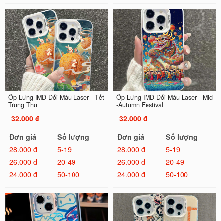
Ốp Lưng IMD Đổi Màu Laser - Tết
Ốp Lưng IMD Đổi Màu Laser - Mid
Trung Thu
-Autumn Festival
32.000 đ
32.000 đ
Đơn giá
Số lượng
Đơn giá
Số lượng
28.000 đ
5-19
28.000 đ
5-19
26.000 đ
20-49
26.000 đ
20-49
24.000 đ
50-100
24.000 đ
50-100