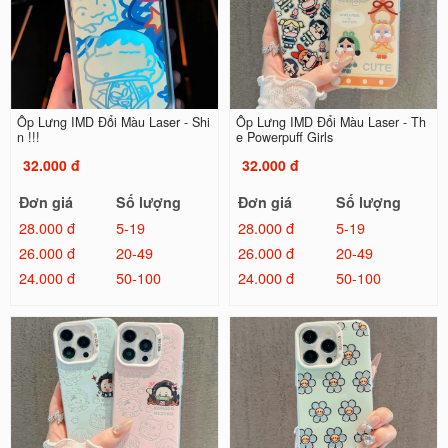
Ốp Lưng IMD Đổi Màu Laser - Shi
Ốp Lưng IMD Đổi Màu Laser - Th
n !!!
e Powerpuff Girls
32.000 đ
32.000 đ
Đơn giá
Số lượng
Đơn giá
Số lượng
28.000 đ
5-19
28.000 đ
5-19
26.000 đ
20-49
26.000 đ
20-49
24.000 đ
50-100
24.000 đ
50-100