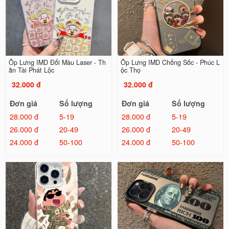
Ốp Lưng IMD Đổi Màu Laser - Th
Ốp Lưng IMD Chống Sốc - Phúc L
ần Tài Phát Lộc
ộc Thọ
32.000 đ
32.000 đ
Đơn giá
Số lượng
Đơn giá
Số lượng
28.000 đ
5-19
28.000 đ
5-19
26.000 đ
20-49
26.000 đ
20-49
24.000 đ
50-100
24.000 đ
50-100