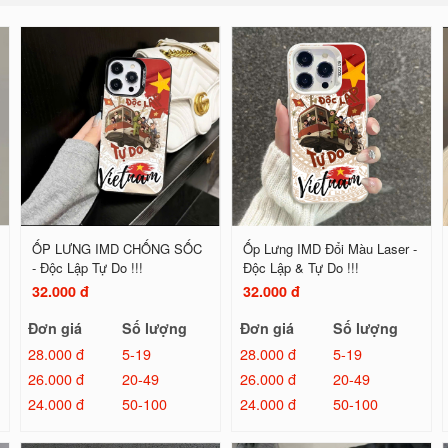
ỐP LƯNG IMD CHỐNG SỐC
Ốp Lưng IMD Đổi Màu Laser -
- Độc Lập Tự Do !!!
Độc Lập & Tự Do !!!
32.000 đ
32.000 đ
Đơn giá
Số lượng
Đơn giá
Số lượng
28.000 đ
5-19
28.000 đ
5-19
26.000 đ
20-49
26.000 đ
20-49
24.000 đ
50-100
24.000 đ
50-100