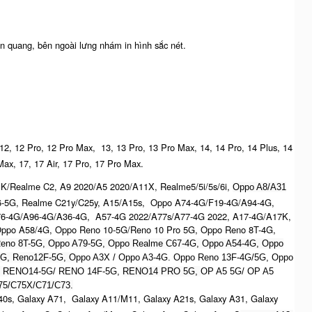
n quang, bên ngoài lưng nhám in hình sắc nét.
 12, 12 Pro, 12 Pro Max, 13, 13 Pro, 13 Pro Max, 14, 14 Pro, 14 Plus, 14
Max, 17, 17 Air, 17 Pro, 17 Pro Max.
K/Realme C2, A9 2020/A5 2020/A11X, Realme5/5i/5s/6i,
Oppo A8/A31
6-5G, Realme C21y/C25y, A15/A15s, Oppo A74-4G/F19-4G/A94-4G,
76-4G/A96-4G/A36-4G, A57-4G 2022/A77s/A77-4G 2022, A17-4G/A17K,
ppo A58/4G, Oppo Reno 10-5G/Reno 10 Pro 5G, Oppo Reno 8T-4G,
eno 8T-5G, Oppo A79-5G, Oppo Realme C67-4G, O
ppo A54-4G, Oppo
5G, Reno12F-5G, O
ppo A3X / Oppo A3-4G. Oppo Reno 13F-4G/5G, Oppo
, R
ENO14-5G/ RENO 14F-5G,
RENO14 PRO 5G,
OP A5 5G/ OP A5
5/C75X/C71/C73.
0s, Galaxy A71, Galaxy A11/M11, Galaxy A21s, Galaxy A31, Galaxy