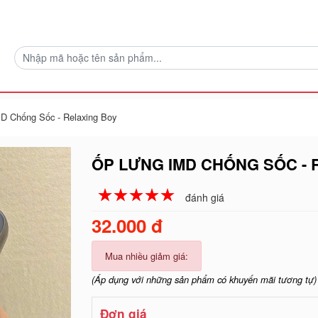
D Chống Sốc - Relaxing Boy
ỐP LƯNG IMD CHỐNG SỐC - 
☆
★
☆
★
☆
★
☆
★
☆
★
đánh giá
32.000 đ
Mua nhiều giảm giá:
(Áp dụng với những sản phẩm có khuyến mãi tương tự)
Đơn giá