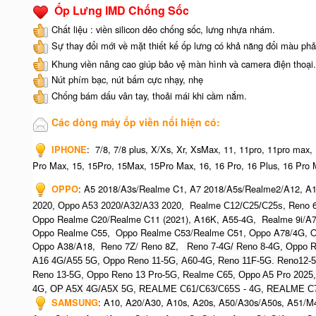
Ốp Lưng IMD Chống Sốc
Chất liệu : viền silicon dẻo chống sốc, lưng nhựa nhám.
Sự thay đổi mới về mặt thiết kế ốp lưng có khả năng đổi màu phả
Khung viền nâng cao giúp bảo vệ màn hình và camera điện thoại.
Nút phím bạc, nút bấm cực nhạy, nhẹ
Chống bám dấu vân tay, thoải mái khi cầm nắm.
Các dòng máy ốp viền nổi hiện có:
IPHONE
:
7/8, 7/8 plus, X/Xs, Xr, XsMax, 11, 11pro, 11pro max,
Pro Max, 15, 15Pro, 15Max, 15Pro Max,
16, 16 Pro, 16 Plus, 16 Pro 
OPPO
:
A5 2018/A3s/Realme C1, A7 2018/A5s/Realme2/A12, A1
Realme
, Reno 
2020, O
ppo A53 2020/A32/A33 2020,
C12/C25/C25s
Oppo Realme C20/Realme C11 (2021), A16K, A55-4G, Realme 9i/A
Oppo Realme C55, Oppo Realme C53/Realme C51, Oppo A78/4G, O
Oppo A38/A18, Reno 7Z/ Reno 8Z,
Reno 7-4G/ Reno 8-4G, Oppo R
A16 4G/A55 5G, Oppo Reno 11-5G, A60-4G, Reno 11F-5G. Reno12-
Reno 13-5G, Oppo Reno 13 Pro-5G, Realme C65, O
ppo A5 Pro 2025
4G,
OP A5X 4G/A5X 5G,
REALME C61/C63/C65S - 4G,
REALME C7
SAMSUNG
:
A10, A20/A30, A10s, A20s, A50/A30s/A50s, A51/M4