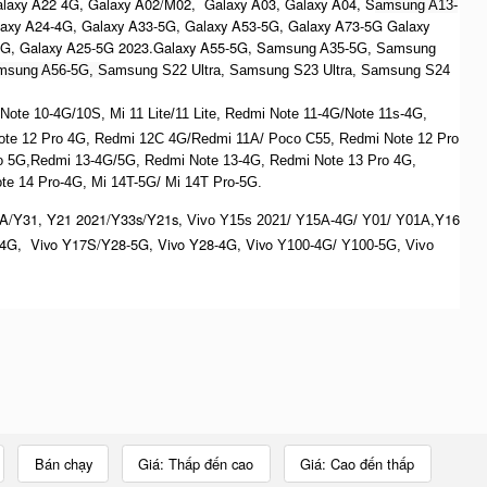
alaxy A22 4G, Galaxy A02/M02, Galaxy A03, Galaxy A04, S
amsung A13-
laxy A24-4G, Galaxy A33-5G, Galaxy A53-5G, Galaxy A73-5G Galaxy
4G, Galaxy A25-5G 2023.Galaxy A55-5G, Sa
msung A35-5G, Samsung
msung A56-5G, S
amsung S22 Ultra,
S
amsung S23 Ultra,
S
amsung S24
te 10-4G/10S, Mi 11 Lite/11 Lite, Redmi Note 11-4G/Note 11s-4G,
ote 12 Pro 4G, Redmi 12C 4G/Redmi 11A/ Poco C55, Redmi Note 12 Pro
o 5G,Redmi 13-4G/5G, Redmi Note 13-4G, Redmi Note 13 Pro 4G,
e 14 Pro-4G, Mi 14T-5G/ Mi 14T Pro-5G.
A/Y31, Y21 2021/Y33s/Y21s,
,Y16
Vivo Y15s 2021/ Y15A-4G/ Y01/ Y01A
4G, Vivo Y17S/Y28-5G, Vivo Y28-4G, Vivo
Y100-4G/ Y100-5G, Vivo
Bán chạy
Giá: Thấp đến cao
Giá: Cao đến thấp