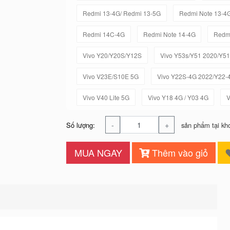
Redmi 13-4G/ Redmi 13-5G
Redmi Note 13-4
Redmi 14C-4G
Redmi Note 14-4G
Redmi
Vivo Y20/Y20S/Y12S
Vivo Y53s/Y51 2020/Y5
Vivo V23E/S10E 5G
Vivo Y22S-4G 2022/Y22-
Vivo V40 Lite 5G
Vivo Y18 4G / Y03 4G
V
-
+
Số lượng:
sản phẩm tại kh
MUA NGAY
Thêm vào giỏ