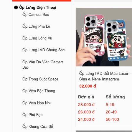
Ốp Lưng Điện Thoại
Ốp Camera Bạc
Ốp Lưng Pha Lê
Ốp Lưng Lông Vũ
Ốp Lưng IMD Chống Sốc
Ốp Vân Da Viền Camera
Bạc
Ốp Lưng IMD Đổi Màu Laser -
Shin & Nene Instagram
Ốp Trong Suốt Space
32.000 đ
Ốp Viền Bậc Thang
Đơn giá
Số lượng
Ốp Viền Hoa Nổi
28.000 đ
5-19
26.000 đ
20-49
Ốp Phủ Bạc
24.000 đ
50-100
Ốp Khung Cửa Sổ