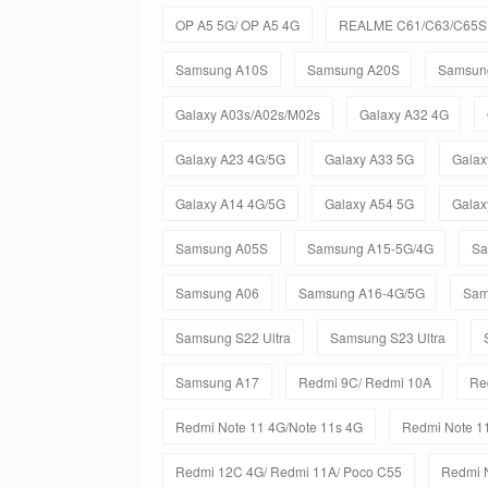
OP A5 5G/ OP A5 4G
REALME C61/C63/C65S 
Samsung A10S
Samsung A20S
Samsun
Galaxy A03s/A02s/M02s
Galaxy A32 4G
Galaxy A23 4G/5G
Galaxy A33 5G
Galax
Galaxy A14 4G/5G
Galaxy A54 5G
Galax
Samsung A05S
Samsung A15-5G/4G
Sa
Samsung A06
Samsung A16-4G/5G
Sam
Samsung S22 Ultra
Samsung S23 Ultra
Samsung A17
Redmi 9C/ Redmi 10A
Re
Redmi Note 11 4G/Note 11s 4G
Redmi Note 11
Redmi 12C 4G/ Redmi 11A/ Poco C55
Redmi 