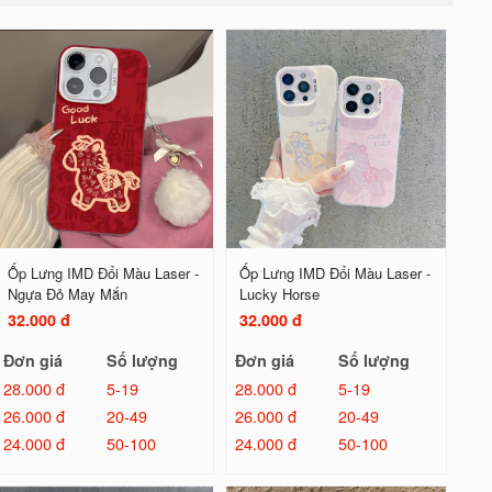
Ốp Lưng IMD Đổi Màu Laser -
Ốp Lưng IMD Đổi Màu Laser -
Ngựa Đỏ May Mắn
Lucky Horse
32.000 đ
32.000 đ
Đơn giá
Số lượng
Đơn giá
Số lượng
28.000 đ
5-19
28.000 đ
5-19
26.000 đ
20-49
26.000 đ
20-49
24.000 đ
50-100
24.000 đ
50-100