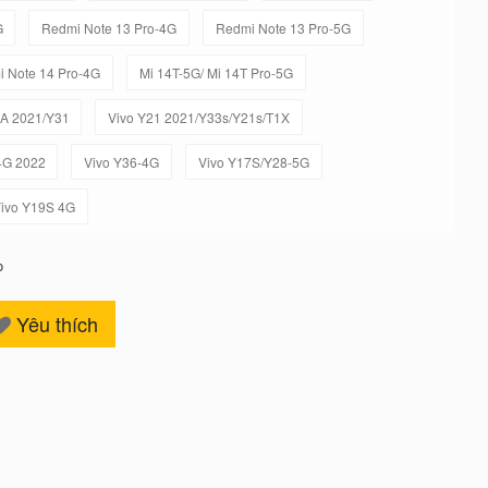
G
Redmi Note 13 Pro-4G
Redmi Note 13 Pro-5G
 Note 14 Pro-4G
Mi 14T-5G/ Mi 14T Pro-5G
1A 2021/Y31
Vivo Y21 2021/Y33s/Y21s/T1X
4G 2022
Vivo Y36-4G
Vivo Y17S/Y28-5G
ivo Y19S 4G
o
Yêu thích