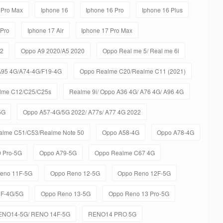
 Pro Max
Iphone 16
Iphone 16 Pro
Iphone 16 Plus
 Pro
Iphone 17 Air
Iphone 17 Pro Max
C2
Oppo A9 2020/A5 2020
Oppo Real me 5/ Real me 6i
A95 4G/A74-4G/F19-4G
Oppo Realme C20/Realme C11 (2021)
lme C12/C25/C25s
Realme 9i/ Oppo A36 4G/ A76 4G/ A96 4G
5G
Oppo A57-4G/5G 2022/ A77s/ A77 4G 2022
alme C51/C53/Realme Note 50
Oppo A58-4G
Oppo A78-4G
 Pro-5G
Oppo A79-5G
Oppo Realme C67 4G
eno 11F-5G
Oppo Reno 12-5G
Oppo Reno 12F-5G
3F-4G/5G
Oppo Reno 13-5G
Oppo Reno 13 Pro-5G
ENO14-5G/ RENO 14F-5G
RENO14 PRO 5G