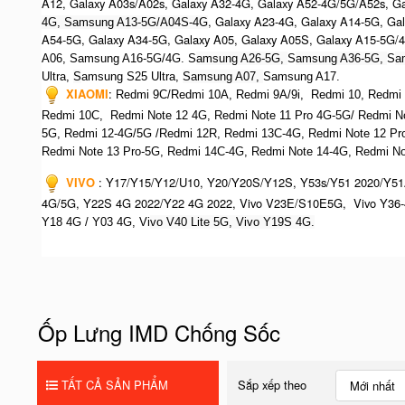
A12, Galaxy A03s/A02s, Galaxy A32-4G, Galaxy A52-4G/5G/A52s, G
, Galaxy A23-4G, Galaxy A14-5G, Ga
4G, Samsung A13-5G/A04S-4G
A54-5G, Galaxy A34-5G, Galaxy A05, Galaxy A05S, Galaxy A15-5G/
A06, Samsung A16-5G/4G. S
amsung A26-5G,
S
amsung A36-5G,
S
a
Ultra,
S
amsung S25 Ultra,
Samsung A07,
Samsung A17.
XIAOMI
:
Redmi 9C/Redmi 10A, Redmi 9A/9i, Redmi 10, Redmi No
Redmi 10C, Redmi Note 12 4G,
Redmi Note 11 Pro 4G-5G/ Redmi N
5G, Redmi 12-4G/5G /Redmi 12R, Redmi 13C-4G,
Redmi Note 12 Pr
R
edmi Note 13 Pro-5G, Redmi 14C-4G, Redmi Note 14-4G, Redmi Not
VIVO
:
Y17/Y15/Y12/U10, Y20/Y20S/Y12S, Y53s/Y51 2020/Y51
4G/5G, Y22S 4G 2022/Y22 4G 2022, Vivo V23E/S10E5G, Vivo Y36-
Y18 4G / Y03 4G, Vi
vo V40 Lite 5G, Vivo Y19S 4G.
Ốp Lưng IMD Chống Sốc
TẤT CẢ SẢN PHẨM
Sắp xếp theo
Mới nhất