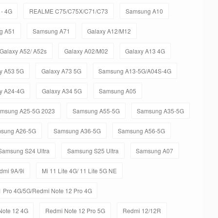
- 4G
REALME C75/C75X/C71/C73
Samsung A10
g A51
Samsung A71
Galaxy A12/M12
Galaxy A52/ A52s
Galaxy A02/M02
Galaxy A13 4G
y A53 5G
Galaxy A73 5G
Samsung A13-5G/A04S-4G
y A24-4G
Galaxy A34 5G
Samsung A05
msung A25-5G 2023
Samsung A55-5G
Samsung A35-5G
sung A26-5G
Samsung A36-5G
Samsung A56-5G
Samsung S24 Ultra
Samsung S25 Ultra
Samsung A07
dmi 9A/9i
Mi 11 Lite 4G/ 11 Lite 5G NE
 Pro 4G/5G/Redmi Note 12 Pro 4G
Note 12 4G
Redmi Note 12 Pro 5G
Redmi 12/12R