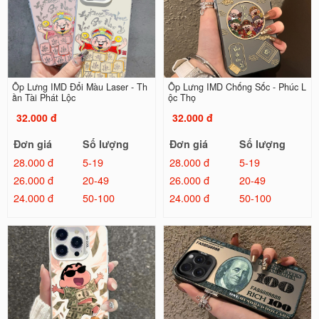
Ốp Lưng IMD Đổi Màu Laser - Th
Ốp Lưng IMD Chống Sốc - Phúc L
ần Tài Phát Lộc
ộc Thọ
32.000 đ
32.000 đ
Đơn giá
Số lượng
Đơn giá
Số lượng
28.000 đ
5-19
28.000 đ
5-19
26.000 đ
20-49
26.000 đ
20-49
24.000 đ
50-100
24.000 đ
50-100