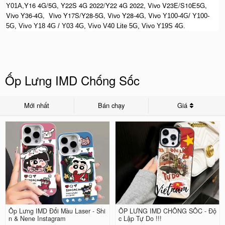
,Y16 4G/5G, Y22S 4G 2022/Y22 4G 2022, Vivo V23E/S10E5G,
Y01A
Vivo Y36-4G, Vivo Y17S/Y28-5G, Vivo Y28-4G, Vivo
Y100-4G/ Y100-
5G, Vivo Y18 4G / Y03 4G, Vi
vo V40 Lite 5G, Vivo Y19S 4G.
Ốp Lưng IMD Chống Sốc
Mới nhất
Bán chạy
Giá
Ốp Lưng IMD Đổi Màu Laser - Shi
ỐP LƯNG IMD CHỐNG SỐC - Độ
n & Nene Instagram
c Lập Tự Do !!!