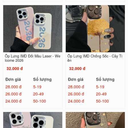
Ốp Lưng IMD Đổi Màu Laser - We
Ốp Lưng IMD Chống Sốc - Cây Ti
lcome 2026
ền
32.000 đ
32.000 đ
Đơn giá
Số lượng
Đơn giá
Số lượng
28.000 đ
5-19
28.000 đ
5-19
26.000 đ
20-49
26.000 đ
20-49
24.000 đ
50-100
24.000 đ
50-100