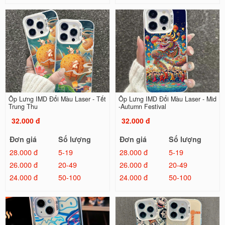
Ốp Lưng IMD Đổi Màu Laser - Tết
Ốp Lưng IMD Đổi Màu Laser - Mid
Trung Thu
-Autumn Festival
32.000 đ
32.000 đ
Đơn giá
Số lượng
Đơn giá
Số lượng
28.000 đ
5-19
28.000 đ
5-19
26.000 đ
20-49
26.000 đ
20-49
24.000 đ
50-100
24.000 đ
50-100