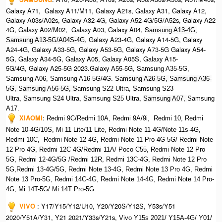
Galaxy A71, Galaxy A11/M11, Galaxy A21s, Galaxy A31, Galaxy A12,
Galaxy A03s/A02s, Galaxy A32-4G, Galaxy A52-4G/5G/A52s, Galaxy A22
4G, Galaxy A02/M02, Galaxy A03, Galaxy A04, S
amsung A13-4G,
, Galaxy A23-4G, Galaxy A14-5G, Galaxy
Samsung A13-5G/A04S-4G
A24-4G, Galaxy A33-5G, Galaxy A53-5G, Galaxy A73-5G Galaxy A54-
5G, Galaxy A34-5G, Galaxy A05, Galaxy A05S, Galaxy A15-
5G/4G, Galaxy A25-5G 2023.Galaxy A55-5G, Sa
msung A35-5G,
Samsung A06, Samsung A16-5G/4G. S
amsung A26-5G,
S
amsung A36-
5G,
S
amsung A56-5G, S
amsung S22 Ultra,
S
amsung S23
Ultra,
S
amsung S24 Ultra,
S
amsung S25 Ultra,
Samsung A07,
Samsung
A17.
XIAOMI
:
Redmi 9C/Redmi 10A, Redmi 9A/9i, Redmi 10, Redmi
Note 10-4G/10S, Mi 11 Lite/11 Lite, Redmi Note 11-4G/Note 11s-4G,
Redmi 10C, Redmi Note 12 4G,
Redmi Note 11 Pro 4G-5G/ Redmi Note
12 Pro 4G, Redmi 12C 4G/Redmi 11A/ Poco C55, Redmi Note 12 Pro
5G, Redmi 12-4G/5G /Redmi 12R, Redmi 13C-4G,
Redmi Note 12 Pro
5G,Redmi 13-4G/5G, Redmi Note 13-4G, Redmi Note 13 Pro 4G, R
edmi
Note 13 Pro-5G, Redmi 14C-4G, Redmi Note 14-4G, Redmi Note 14 Pro-
4G, Mi 14T-5G/ Mi 14T Pro-5G.
VIVO
:
Y17/Y15/Y12/U10, Y20/Y20S/Y12S, Y53s/Y51
2020/Y51A/Y31, Y21 2021/Y33s/Y21s,
Vivo Y15s 2021/ Y15A-4G/ Y01/