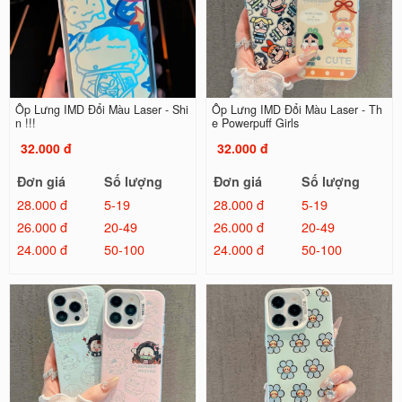
Ốp Lưng IMD Đổi Màu Laser - Shi
Ốp Lưng IMD Đổi Màu Laser - Th
n !!!
e Powerpuff Girls
32.000 đ
32.000 đ
Đơn giá
Số lượng
Đơn giá
Số lượng
28.000 đ
5-19
28.000 đ
5-19
26.000 đ
20-49
26.000 đ
20-49
24.000 đ
50-100
24.000 đ
50-100