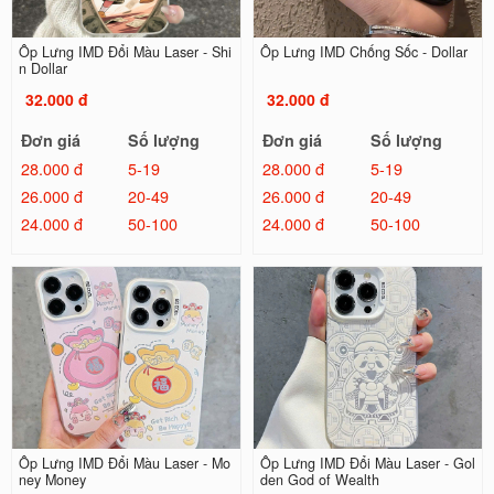
Ốp Lưng IMD Đổi Màu Laser - Shi
Ốp Lưng IMD Chống Sốc - Dollar
n Dollar
32.000 đ
32.000 đ
Đơn giá
Số lượng
Đơn giá
Số lượng
28.000 đ
5-19
28.000 đ
5-19
26.000 đ
20-49
26.000 đ
20-49
24.000 đ
50-100
24.000 đ
50-100
Ốp Lưng IMD Đổi Màu Laser - Mo
Ốp Lưng IMD Đổi Màu Laser - Gol
ney Money
den God of Wealth