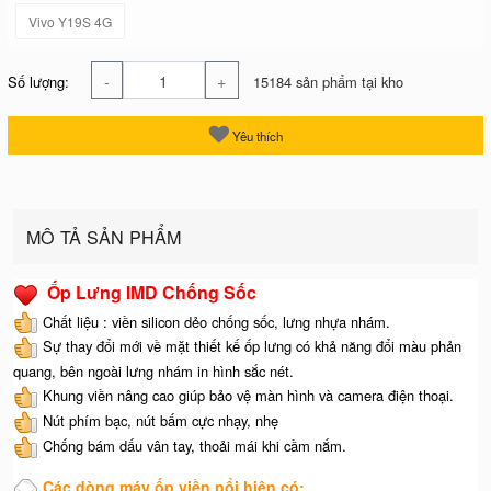
Vivo Y19S 4G
-
+
Số lượng:
15184 sản phẩm tại kho
Yêu thích
MÔ TẢ SẢN PHẨM
Ốp Lưng IMD Chống Sốc
Chất liệu : viền silicon dẻo chống sốc, lưng nhựa nhám.
Sự thay đổi mới về mặt thiết kế ốp lưng có khả năng đổi màu phản
quang, bên ngoài lưng nhám in hình sắc nét.
Khung viền nâng cao giúp bảo vệ màn hình và camera điện thoại.
Nút phím bạc, nút bấm cực nhạy, nhẹ
Chống bám dấu vân tay, thoải mái khi cầm nắm.
Các dòng máy ốp viền nổi hiện có: