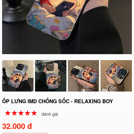
ỐP LƯNG IMD CHỐNG SỐC - RELAXING BOY
☆
★
☆
★
☆
★
☆
★
☆
★
đánh giá
32.000 đ