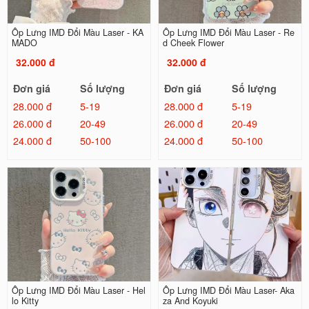
Ốp Lưng IMD Đổi Màu Laser - KA
Ốp Lưng IMD Đổi Màu Laser - Re
MADO
d Cheek Flower
32.000 đ
32.000 đ
Đơn giá
Số lượng
Đơn giá
Số lượng
28.000 đ
5-19
28.000 đ
5-19
26.000 đ
20-49
26.000 đ
20-49
24.000 đ
50-100
24.000 đ
50-100
Ốp Lưng IMD Đổi Màu Laser - Hel
Ốp Lưng IMD Đổi Màu Laser- Aka
lo Kitty
za And Koyuki