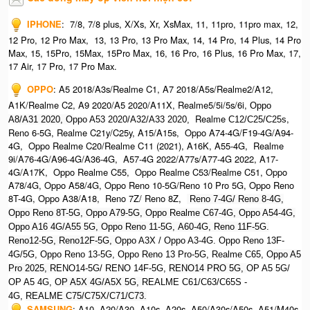
IPHONE
:
7/8, 7/8 plus, X/Xs, Xr, XsMax, 11, 11pro, 11pro max, 12,
12 Pro, 12 Pro Max, 13, 13 Pro, 13 Pro Max, 14, 14 Pro, 14 Plus, 14 Pro
Max, 15, 15Pro, 15Max, 15Pro Max,
16, 16 Pro, 16 Plus, 16 Pro Max, 17,
17 Air, 17 Pro, 17 Pro Max.
OPPO
:
A5 2018/A3s/Realme C1, A7 2018/A5s/Realme2/A12,
A1K/Realme C2, A9 2020/A5 2020/A11X, Realme5/5i/5s/6i,
Oppo
Realme
,
A8/A31 2020, O
ppo A53 2020/A32/A33 2020,
C12/C25/C25s
Reno 6-5G, Realme C21y/C25y, A15/A15s, Oppo A74-4G/F19-4G/A94-
4G, Oppo Realme C20/Realme C11 (2021), A16K, A55-4G, Realme
9i/A76-4G/A96-4G/A36-4G, A57-4G 2022/A77s/A77-4G 2022, A17-
4G/A17K, Oppo Realme C55, Oppo Realme C53/Realme C51, Oppo
A78/4G, Oppo A58/4G, Oppo Reno 10-5G/Reno 10 Pro 5G, Oppo Reno
8T-4G, Oppo A38/A18, Reno 7Z/ Reno 8Z,
Reno 7-4G/ Reno 8-4G,
Oppo Reno 8T-5G, Oppo A79-5G, Oppo Realme C67-4G, O
ppo A54-4G,
Oppo A16 4G/A55 5G, Oppo Reno 11-5G, A60-4G, Reno 11F-5G.
Reno12-5G, Reno12F-5G, O
ppo A3X / Oppo A3-4G. Oppo Reno 13F-
4G/5G, Oppo Reno 13-5G, Oppo Reno 13 Pro-5G, Realme C65, O
ppo A5
Pro 2025, R
ENO14-5G/ RENO 14F-5G,
RENO14 PRO 5G,
OP A5 5G/
OP A5 4G,
OP A5X 4G/A5X 5G,
REALME C61/C63/C65S -
4G,
REALME C75/C75X/C71/C73.
SAMSUNG
:
A10, A20/A30, A10s, A20s, A50/A30s/A50s, A51/M40s,