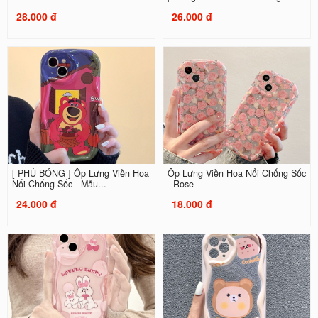
28.000 đ
26.000 đ
[ PHỦ BÓNG ] Ốp Lưng Viền Hoa
Ốp Lưng Viền Hoa Nổi Chống Sốc
Nổi Chống Sốc - Mẫu...
- Rose
24.000 đ
18.000 đ