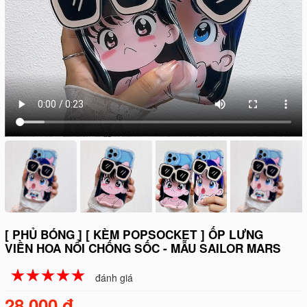
[ PHỦ BÓNG ] [ KÈM POPSOCKET ] ỐP LƯNG
VIỀN HOA NỔI CHỐNG SỐC - MẪU SAILOR MARS
☆
★
☆
★
☆
★
☆
★
☆
★
đánh giá
28.000 đ