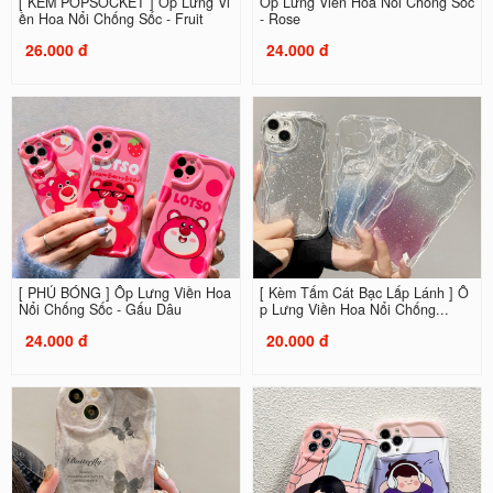
[ KÈM POPSOCKET ] Ốp Lưng Vi
Ốp Lưng Viền Hoa Nổi Chống Sốc
ền Hoa Nổi Chống Sốc - Fruit
- Rose
26.000 đ
24.000 đ
[ PHỦ BÓNG ] Ốp Lưng Viền Hoa
[ Kèm Tấm Cát Bạc Lấp Lánh ] Ố
Nổi Chống Sốc - Gấu Dâu
p Lưng Viền Hoa Nổi Chống...
24.000 đ
20.000 đ