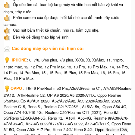
Ốp dẻo ôm sát toàn bộ lưng máy và viền hoa nổi bảo vệ khỏi va
chạm, trầy xước.
Phần camera của ốp được thiết kế nhô cao để tránh trầy xước
camera.
Các nút bấm thiết kế chuẩn, nhô ra, bấm cực nhẹ.
Bền và dễ dàng tháo lắp vệ sinh.
Các dòng máy ốp viền nổi hiện có:
IPHONE
: 6, 7/8, 6/6s plus, 7/8 plus, X/Xs, Xr, XsMax, 11, 11pro,
11pro max, 12, 12 Pro, 12 Pro Max, 13, 13 Pro, 13 Pro Max, 14, 14 Pro,
14 Plus, 14 Pro Max, 15 , 15 Pro, 15 Plus, 15 Pro Max, 16, 16 Pro, 16
Plus, 16 Pro Max.
OPPO
: F9/F9 Pro/Real me2 Pro,A3s/A5/realme C1, A7/A5S/Realme
2/A12, A1k/Realme C2, OP A9 2020/A5 2020/A11X, Oppo Realme
5/5s/5i/6i,Op A8/A31 2020, A52/A72/A92, A53 2020/A32/A33 2020,
Realme C15, Reno 5 , Realme C21Y/C25Y , A15/A15s, Oppo A54-4G,
Oppo A74-4G/F19-4G, Realme C20/Realme C11 (2021), Reno 6Z
5G/Reno 5Z-5G/A94-5G, Reno 7z, A16K, A55-4G, Realme 9i/A36/A76-
4G/A96-4G, A57-4G 2022/A77s/A77-4G 2022, A17-4G/A17K, Oppo Reno
8T-5G, Oppo A93/ F17 Pro,
Reno 7-4G/ Reno 8-4G, O
ppo Realme C55,