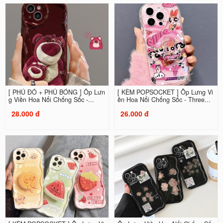
[ PHỦ ĐỎ + PHỦ BÓNG ] Ốp Lưn
[ KÈM POPSOCKET ] Ốp Lưng Vi
g Viền Hoa Nổi Chống Sốc -...
ền Hoa Nổi Chống Sốc - Three...
28.000 đ
26.000 đ