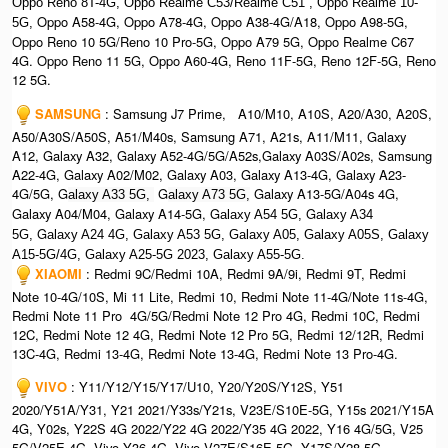
O
ppo Reno 8T-4G, Oppo Realme C53/Realme C51 , Oppo Realme 10-
Oppo A58-4G, Oppo A78-4G, Oppo A38-4G/A18, Oppo A98-5G,
5G,
Oppo Reno 10 5G/Reno 10 Pro-5G, Oppo A79 5G, Oppo Realme C67
4G. Oppo Reno 11 5G, Oppo A60-4G, Reno 11F-5G, Reno 12F-5G, Reno
12 5G.
SAMSUNG
: Samsung J7 Prime, A10/M10, A10S, A20/A30, A20S,
A50/A30S/A50S, A51/M40s, Samsung A71, A21s, A11/M11, Galaxy
A12, Galaxy A32, Galaxy A52-4G/5G/A52s,Galaxy A03S/A02s, Samsung
A22-4G, Galaxy A02/M02, Galaxy A03, Galaxy A13-4G, Galaxy A23-
4G/5G, G
G
Galaxy A13-5G/A04s 4G,
alaxy A33 5G,
alaxy A73 5G,
Galaxy A04/M04, Galaxy A14-5G, G
G
alaxy A54 5G,
alaxy A34
G
5G,
alaxy A24 4G, Galaxy A53 5G, Galaxy A05, Galaxy A05S, Galaxy
A15-5G/4G, G
alaxy A25-5G 2023, Galaxy A55-5G.
XIAOMI
: Redmi 9C/Redmi 10A, Redmi 9A/9i, Redmi 9T, Redmi
Note 10-4G/10S, Mi 11 Lite, Redmi 10, Redmi Note 11-4G/Note 11s-4G,
Redmi Note 11 Pro 4G/5G/Redmi Note 12 Pro 4G, Redmi 10C, Redmi
12C, Redmi Note 12 4G, Redmi Note 12 Pro 5G, Redmi 12/12R, Redmi
13C-4G, Redmi 13-4G, Redmi Note 13-4G, Redmi Note 13 Pro-4G.
VIVO
: Y11/Y12/Y15/Y17/U10, Y20/Y20S/Y12S, Y51
2020/Y51A/Y31, Y21 2021/Y33s/Y21s, V23E/S10E-5G, Y15s 2021/Y15A
4G, Y02s, Y22S 4G 2022/Y22 4G 2022/Y35 4G 2022, Y16 4G/5G, V25
5G/V25E 4G, Vivo Y36-4G, Vivo V27E/S16E-5G, Y17S/Y28-5G.