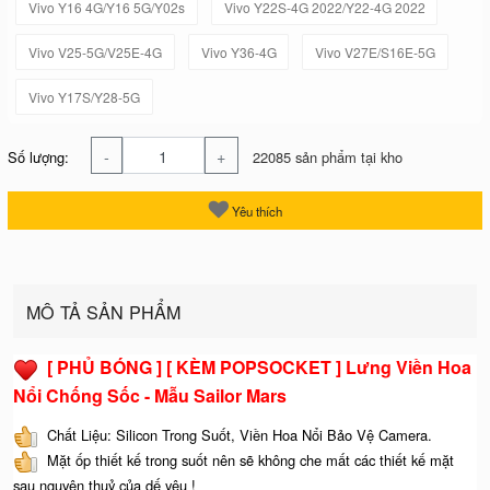
Vivo Y16 4G/Y16 5G/Y02s
Vivo Y22S-4G 2022/Y22-4G 2022
Vivo V25-5G/V25E-4G
Vivo Y36-4G
Vivo V27E/S16E-5G
Vivo Y17S/Y28-5G
-
+
Số lượng:
22085 sản phẩm tại kho
Yêu thích
MÔ TẢ SẢN PHẨM
[ PHỦ BÓNG ] [ KÈM POPSOCKET ] Lưng Viền Hoa
Nổi Chống Sốc - Mẫu Sailor Mars
Chất Liệu: Silicon Trong Suốt, Viền Hoa Nổi Bảo Vệ Camera.
Mặt ốp thiết kế trong suốt nên sẽ không che mất các thiết kế mặt
sau nguyên thuỷ của dế yêu !