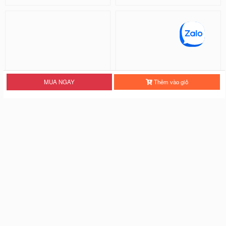
MUA NGAY
Thêm vào giỏ
[ PHỦ ĐỎ + PHỦ BÓNG ] Ốp Lưn
Ốp Lưng Viền Hoa Nổi Chống Sốc
g Viền Hoa Nổi Chống Sốc -...
- Black Cat
28.000 đ
18.000 đ