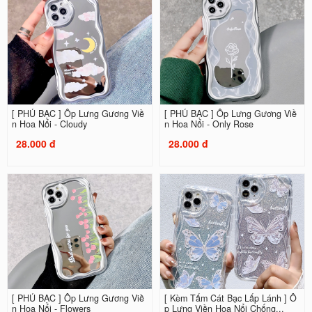
[ PHỦ BẠC ] Ốp Lưng Gương Viề
[ PHỦ BẠC ] Ốp Lưng Gương Viề
n Hoa Nổi - Cloudy
n Hoa Nổi - Only Rose
28.000 đ
28.000 đ
[ PHỦ BẠC ] Ốp Lưng Gương Viề
[ Kèm Tấm Cát Bạc Lấp Lánh ] Ố
n Hoa Nổi - Flowers
p Lưng Viền Hoa Nổi Chống...