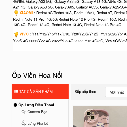
4G/5G, G
G
Galaxy A13-5G/A04s 4G, Ga
alaxy A33 5G,
alaxy A73 5G,
A24 4G, Galaxy A53 5G, Galaxy A05, Galaxy A05S, Galaxy A15-5G/
XIAOMI
: Redmi 9C/Redmi 10A, Redmi 9A/9i, Redmi 9T, Redmi N
Redmi Note 11 Pro 4G/5G/Redmi Note 12 Pro 4G, Redmi 10C, Redm
13C-4G, Redmi 13-4G, Redmi Note 13-4G, Redmi Note 13 Pro-4G.
VIVO
: Y11/Y12/Y15/Y17/U10, Y20/Y20S/Y12S, Y51 2020/Y51A
Y22S 4G 2022/Y22 4G 2022/Y35 4G 2022, Y16 4G/5G, V25 5G/V25E
Ốp Viền Hoa Nổi
TẤT CẢ SẢN PHẨM
Sắp xếp theo
Mới nhất
Ốp Lưng Điện Thoại
Ốp Camera Bạc
Ốp Lưng Pha Lê