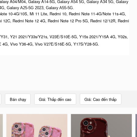
laxy A04/M04, Galaxy A14-5G, G
G
G
alaxy A54 5G,
alaxy A34 5G,
alaxy
4G, G
alaxy A25-5G 2023, Galaxy A55-5G.
ote 10-4G/10S, Mi 11 Lite, Redmi 10, Redmi Note 11-4G/Note 11s-4G,
i 12C, Redmi Note 12 4G, Redmi Note 12 Pro 5G, Redmi 12/12R, Redmi
/Y31, Y21 2021/Y33s/Y21s, V23E/S10E-5G, Y15s 2021/Y15A 4G, Y02s,
 4G, Vivo Y36-4G, Vivo V27E/S16E-5G, Y17S/Y28-5G.
Bán chạy
Giá: Thấp đến cao
Giá: Cao đến thấp