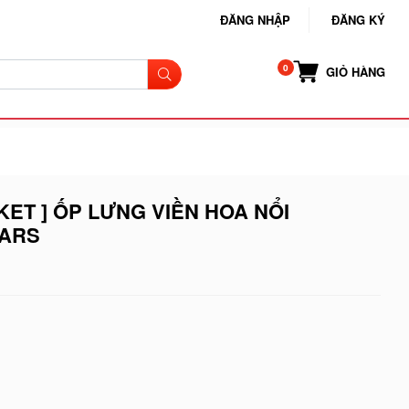
ĐĂNG NHẬP
ĐĂNG KÝ
GIỎ HÀNG
KET ] ỐP LƯNG VIỀN HOA NỔI
MARS