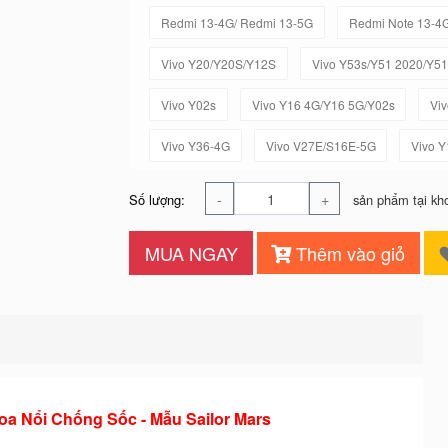
Redmi 13-4G/ Redmi 13-5G
Redmi Note 13-4
Vivo Y20/Y20S/Y12S
Vivo Y53s/Y51 2020/Y5
Vivo Y02s
Vivo Y16 4G/Y16 5G/Y02s
Vi
Vivo Y36-4G
Vivo V27E/S16E-5G
Vivo 
-
+
Số lượng:
sản phẩm tại kh
MUA NGAY
Thêm vào giỏ
 Nổi Chống Sốc - Mẫu Sailor Mars