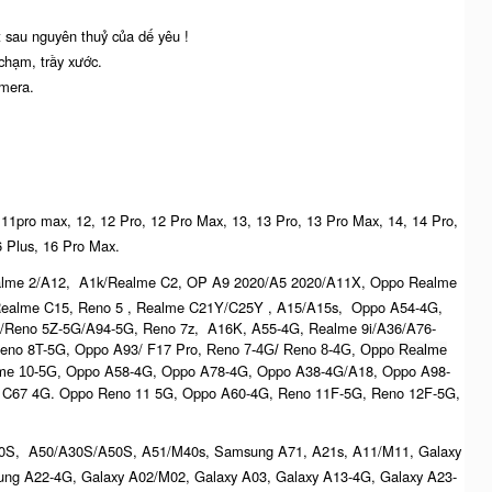
 sau nguyên thuỷ của dế yêu !
chạm, trầy xước.
amera.
o, 11pro max, 12, 12 Pro, 12 Pro Max, 13, 13 Pro, 13 Pro Max, 14, 14 Pro,
6 Plus, 16 Pro Max.
ealme 2/A12, A1k/Realme C2, OP A9 2020/A5 2020/A11X, Oppo Realme
 Realme C15, Reno 5 , Realme C21Y/C25Y , A15/A15s, Oppo A54-4G,
/Reno 5Z-5G/A94-5G, Reno 7z, A16K, A55-4G, Realme 9i/A36/A76-
eno 8T-5G, Oppo A93/ F17 Pro,
Reno 7-4G/ Reno 8-4G, O
ppo Realme
Oppo A58-4G, Oppo A78-4G, Oppo A38-4G/A18, Oppo A98-
me 10-5G,
 C67 4G. Oppo Reno 11 5G, Oppo A60-4G, Reno 11F-5G, Reno 12F-5G,
0S, A50/A30S/A50S, A51/M40s, Samsung A71, A21s, A11/M11, Galaxy
ng A22-4G, Galaxy A02/M02, Galaxy A03, Galaxy A13-4G, Galaxy A23-