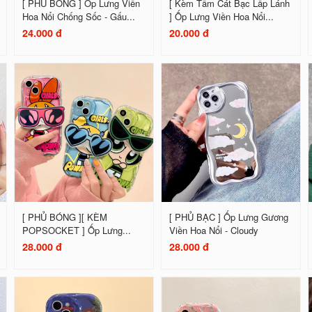
[ PHỦ BÓNG ] Ốp Lưng Viền
[ Kèm Tấm Cát Bạc Lấp Lánh
Hoa Nổi Chống Sốc - Gấu...
] Ốp Lưng Viền Hoa Nổi...
24.000 đ
20.000 đ
[ PHỦ BÓNG ][ KÈM
[ PHỦ BẠC ] Ốp Lưng Gương
POPSOCKET ] Ốp Lưng...
Viền Hoa Nổi - Cloudy
28.000 đ
28.000 đ