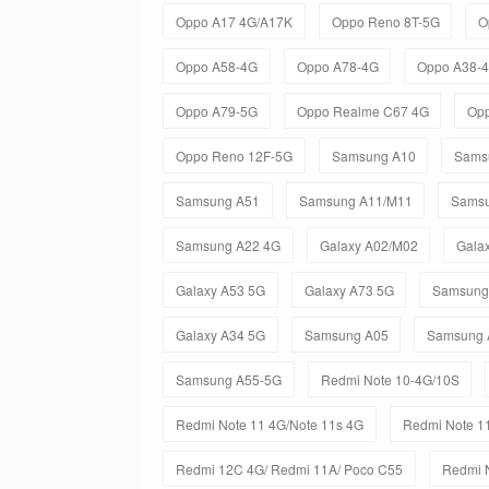
Oppo A17 4G/A17K
Oppo Reno 8T-5G
O
Oppo A58-4G
Oppo A78-4G
Oppo A38-
Oppo A79-5G
Oppo Realme C67 4G
Op
Oppo Reno 12F-5G
Samsung A10
Sams
Samsung A51
Samsung A11/M11
Samsu
Samsung A22 4G
Galaxy A02/M02
Gala
Galaxy A53 5G
Galaxy A73 5G
Samsung
Galaxy A34 5G
Samsung A05
Samsung 
Samsung A55-5G
Redmi Note 10-4G/10S
Redmi Note 11 4G/Note 11s 4G
Redmi Note 11
Redmi 12C 4G/ Redmi 11A/ Poco C55
Redmi N