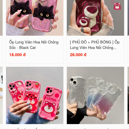
Ốp Lưng Viền Hoa Nổi Chống
[ PHỦ ĐỎ + PHỦ BÓNG ] Ốp
Sốc - Black Cat
Lưng Viền Hoa Nổi Chống...
18.000 đ
28.000 đ