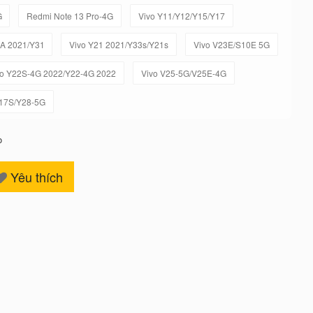
G
Redmi Note 13 Pro-4G
Vivo Y11/Y12/Y15/Y17
1A 2021/Y31
Vivo Y21 2021/Y33s/Y21s
Vivo V23E/S10E 5G
vo Y22S-4G 2022/Y22-4G 2022
Vivo V25-5G/V25E-4G
Y17S/Y28-5G
o
Yêu thích