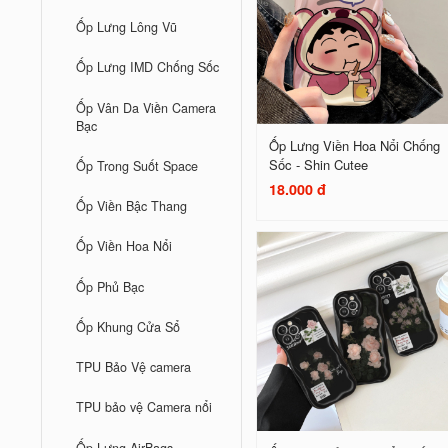
Ốp Lưng Lông Vũ
Ốp Lưng IMD Chống Sốc
Ốp Vân Da Viền Camera
Bạc
Ốp Lưng Viền Hoa Nổi Chống
Sốc - Shin Cutee
Ốp Trong Suốt Space
18.000 đ
Ốp Viền Bậc Thang
Ốp Viền Hoa Nổi
Ốp Phủ Bạc
Ốp Khung Cửa Sổ
TPU Bảo Vệ camera
TPU bảo vệ Camera nổi
Ốp Lưng AirBags