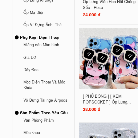
Ốp Lưng Viền Hoa Nổi Chống
Sốc - Rose
Ốp Mạ Điện
24.000 đ
Ốp Ví Đựng Ảnh, Thẻ
Phụ Kiện Điện Thoại
Miếng dán Màn hình
Giá Đỡ
Dây Đeo
Móc Điện Thoại Và Móc
Khóa
[ PHỦ BÓNG ] [ KÈM
Vỏ Đựng Tai nge Airpods
POPSOCKET ] Ốp Lưng...
28.000 đ
Sản Phẩm Theo Yêu Cầu
Văn Phòng Phẩm
Móc khóa