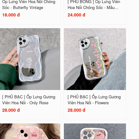
Ốp Lưng Viền Hoa Nổi Chống
[ PHỦ BÓNG ] Ốp Lưng Viền
Sốc - Butterfly Vintage
Hoa Nổi Chống Sốc - Mẫu...
18.000 đ
24.000 đ
[ PHỦ BẠC ] Ốp Lưng Gương
[ PHỦ BẠC ] Ốp Lưng Gương
Viền Hoa Nổi - Only Rose
Viền Hoa Nổi - Flowers
28.000 đ
28.000 đ