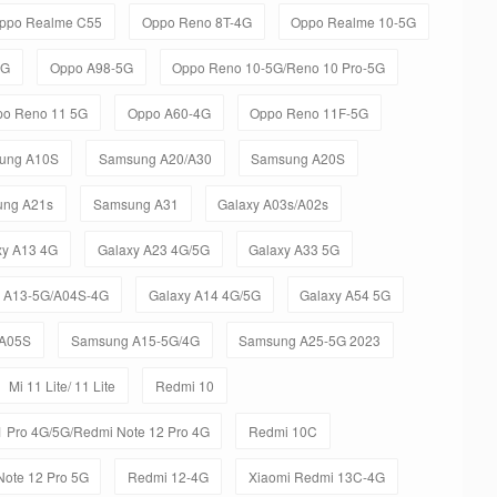
ppo Realme C55
Oppo Reno 8T-4G
Oppo Realme 10-5G
4G
Oppo A98-5G
Oppo Reno 10-5G/Reno 10 Pro-5G
po Reno 11 5G
Oppo A60-4G
Oppo Reno 11F-5G
ung A10S
Samsung A20/A30
Samsung A20S
ng A21s
Samsung A31
Galaxy A03s/A02s
xy A13 4G
Galaxy A23 4G/5G
Galaxy A33 5G
 A13-5G/A04S-4G
Galaxy A14 4G/5G
Galaxy A54 5G
A05S
Samsung A15-5G/4G
Samsung A25-5G 2023
Mi 11 Lite/ 11 Lite
Redmi 10
 Pro 4G/5G/Redmi Note 12 Pro 4G
Redmi 10C
ote 12 Pro 5G
Redmi 12-4G
Xiaomi Redmi 13C-4G