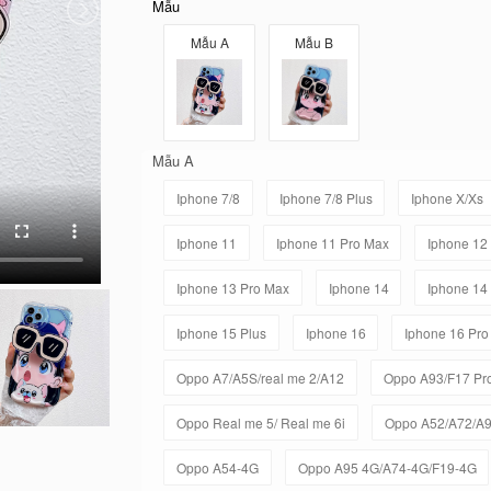
Mẫu
Mẫu A
Mẫu B
Mẫu A
Iphone 7/8
Iphone 7/8 Plus
Iphone X/Xs
Iphone 11
Iphone 11 Pro Max
Iphone 12
Iphone 13 Pro Max
Iphone 14
Iphone 14
Iphone 15 Plus
Iphone 16
Iphone 16 Pro
Oppo A7/A5S/real me 2/A12
Oppo A93/F17 Pr
Oppo Real me 5/ Real me 6i
Oppo A52/A72/A
Oppo A54-4G
Oppo A95 4G/A74-4G/F19-4G