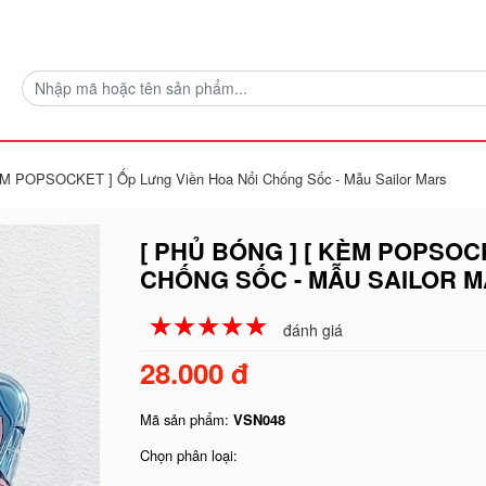
M POPSOCKET ] Ốp Lưng Viền Hoa Nổi Chống Sốc - Mẫu Sailor Mars
[ PHỦ BÓNG ] [ KÈM POPSOC
CHỐNG SỐC - MẪU SAILOR 
☆
★
☆
★
☆
★
☆
★
☆
★
đánh giá
28.000 đ
Mã sản phẩm:
VSN048
Chọn phân loại: