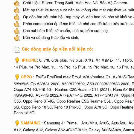
Chất Liệu: Silicon Trong Suốt, Viền Hoa Nổi Bảo Vệ Camera.
Mặt ốp thiết kế trong suốt nên sẽ không che mất các thiết kế mặt
Ốp dẻo ôm sát toàn bộ lưng máy và viền hoa nổi bảo vệ khỏi va 
Phần camera của ốp được thiết kế nhô cao để tránh trầy xước c
Các nút bấm thiết kế chuẩn, nhô ra, bấm cực nhẹ.
Bền và dễ dàng tháo lắp vệ sinh.
Các dòng máy ốp viền nổi hiện có:
IPHONE
: 6, 7/8, 6/6s plus, 7/8 plus, X/Xs, Xr, XsMax, 11, 11pr
14 Plus, 14 Pro Max, 15 , 15 Pro, 15 Plus, 15 Pro Max, 16, 16 Pro, 1
OPPO
: F9/F9 Pro/Real me2 Pro,A3s/A5/realme C1, A7/A5S/R
5/5s/5i/6i,Op A8/A31 2020, A52/A72/A92, A53 2020/A32/A33 2020,
Oppo A74-4G/F19-4G, Realme C20/Realme C11 (2021), Reno 6Z 5G
4G/A96-4G, A57-4G 2022/A77s/A77-4G 2022, A17-4G/A17K, Oppo R
C55, O
ppo Reno 8T-4G, Oppo Realme C53/Realme C51 , Oppo Real
5G, Oppo Reno 10 5G/Reno 10 Pro-5G, Oppo A79 5G, Oppo Realme
Reno 12 5G.
SAMSUNG
: Samsung J7 Prime, A10/M10, A10S, A20/A30, A2
A12, Galaxy A32, Galaxy A52-4G/5G/A52s,Galaxy A03S/A02s, Samsu