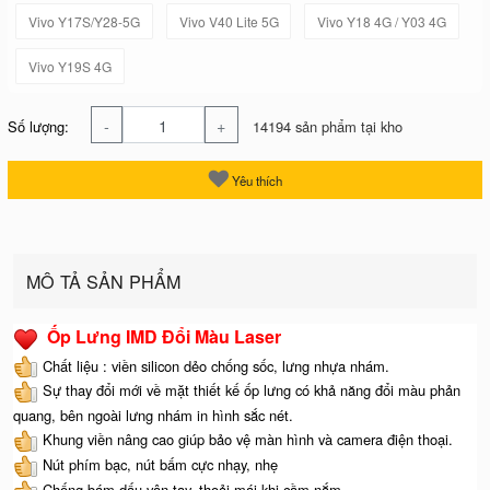
Vivo Y17S/Y28-5G
Vivo V40 Lite 5G
Vivo Y18 4G / Y03 4G
Vivo Y19S 4G
-
+
Số lượng:
14194 sản phẩm tại kho
Yêu thích
MÔ TẢ SẢN PHẨM
Ốp Lưng IMD Đổi Màu Laser
Chất liệu : viền silicon dẻo chống sốc, lưng nhựa nhám.
Sự thay đổi mới về mặt thiết kế ốp lưng có khả năng đổi màu phản
quang, bên ngoài lưng nhám in hình sắc nét.
Khung viền nâng cao giúp bảo vệ màn hình và camera điện thoại.
Nút phím bạc, nút bấm cực nhạy, nhẹ
Chống bám dấu vân tay, thoải mái khi cầm nắm.