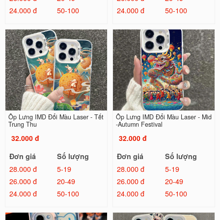
24.000 đ
50-100
24.000 đ
50-100
Ốp Lưng IMD Đổi Màu Laser - Tết
Ốp Lưng IMD Đổi Màu Laser - Mid
Trung Thu
-Autumn Festival
32.000 đ
32.000 đ
Đơn giá
Số lượng
Đơn giá
Số lượng
28.000 đ
5-19
28.000 đ
5-19
26.000 đ
20-49
26.000 đ
20-49
24.000 đ
50-100
24.000 đ
50-100