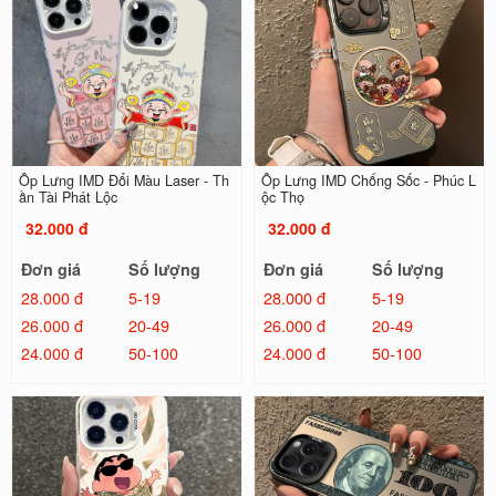
Ốp Lưng IMD Đổi Màu Laser - Th
Ốp Lưng IMD Chống Sốc - Phúc L
ần Tài Phát Lộc
ộc Thọ
32.000 đ
32.000 đ
Đơn giá
Số lượng
Đơn giá
Số lượng
28.000 đ
5-19
28.000 đ
5-19
26.000 đ
20-49
26.000 đ
20-49
24.000 đ
50-100
24.000 đ
50-100