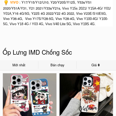
VIVO
:
Y17/Y15/Y12/U10, Y20/Y20S/Y12S, Y53s/Y51
2020/Y51A/Y31, Y21 2021/Y33s/Y21s,
Vivo Y15s 2021/ Y15A-4G/ Y01/
,Y16 4G/5G, Y22S 4G 2022/Y22 4G 2022, Vivo V23E/S10E5G,
Y01A
Vivo Y36-4G, Vivo Y17S/Y28-5G, Vivo Y28-4G, Vivo
Y100-4G/ Y100-
5G, Vivo Y18 4G / Y03 4G, Vi
vo V40 Lite 5G, Vivo Y19S 4G.
Ốp Lưng IMD Chống Sốc
Mới nhất
Bán chạy
Giá