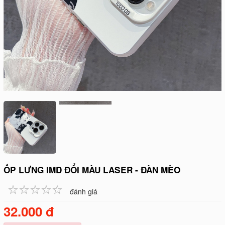
ỐP LƯNG IMD ĐỔI MÀU LASER - ĐÀN MÈO
☆
★
☆
★
☆
★
☆
★
☆
★
đánh giá
32.000 đ