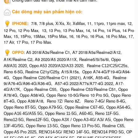
Các dòng máy sản phẩm hiện có:
IPHONE
:
7/8, 7/8 plus, X/Xs, Xr, XsMax, 11, 11pro, 11pro max, 12,
12 Pro, 12 Pro Max, 13, 13 Pro, 13 Pro Max, 14, 14 Pro, 14 Plus, 14 Pro
Max, 15, 15Pro, 15Max, 15Pro Max,
16, 16 Pro, 16 Plus, 16 Pro Max, 17,
17 Air, 17 Pro, 17 Pro Max.
OPPO
:
A5 2018/A3s/Realme C1, A7 2018/A5s/Realme2/A12,
A1K/Realme C2, A9 2020/A5 2020/A11X, Realme5/5i/5s/6i,
Oppo
Realme
,
A8/A31 2020, O
ppo A53 2020/A32/A33 2020,
C12/C25/C25s
Reno 6-5G, Realme C21y/C25y, A15/A15s, Oppo A74-4G/F19-4G/A94-
4G, Oppo Realme C20/Realme C11 (2021), A16K, A55-4G, Realme
9i/A76-4G/A96-4G/A36-4G, A57-4G 2022/A77s/A77-4G 2022, A17-
4G/A17K, Oppo Realme C55, Oppo Realme C53/Realme C51, Oppo
A78/4G, Oppo A58/4G, Oppo Reno 10-5G/Reno 10 Pro 5G, Oppo Reno
8T-4G, Oppo A38/A18, Reno 7Z/ Reno 8Z,
Reno 7-4G/ Reno 8-4G,
Oppo Reno 8T-5G, Oppo A79-5G, Oppo Realme C67-4G, O
ppo A54-4G,
Oppo A16 4G/A55 5G, Oppo Reno 11-5G, A60-4G, Reno 11F-5G.
Reno12-5G, Reno12F-5G, O
ppo A3X / Oppo A3-4G/ A3i/ A5i, Oppo Reno
13F-4G/5G, Oppo Reno 13-5G, Oppo Reno 13 Pro-5G, Realme C65,
O
ppo A5 Pro 2025, R
ENO14-5G/ RENO 14F-5G,
RENO14 PRO 5G,
OP