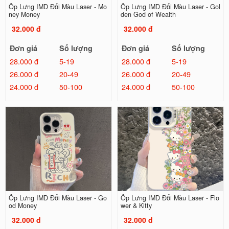
Ốp Lưng IMD Đổi Màu Laser - Mo
Ốp Lưng IMD Đổi Màu Laser - Gol
ney Money
den God of Wealth
32.000 đ
32.000 đ
Đơn giá
Số lượng
Đơn giá
Số lượng
28.000 đ
5-19
28.000 đ
5-19
26.000 đ
20-49
26.000 đ
20-49
24.000 đ
50-100
24.000 đ
50-100
Ốp Lưng IMD Đổi Màu Laser - Go
Ốp Lưng IMD Đổi Màu Laser - Flo
od Money
wer & Kitty
32.000 đ
32.000 đ