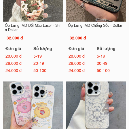
Ốp Lưng IMD Đổi Màu Laser - Shi
Ốp Lưng IMD Chống Sốc - Dollar
n Dollar
32.000 đ
32.000 đ
Đơn giá
Số lượng
Đơn giá
Số lượng
28.000 đ
5-19
28.000 đ
5-19
26.000 đ
20-49
26.000 đ
20-49
24.000 đ
50-100
24.000 đ
50-100