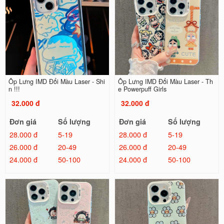
Ốp Lưng IMD Đổi Màu Laser - Shi
Ốp Lưng IMD Đổi Màu Laser - Th
n !!!
e Powerpuff Girls
32.000 đ
32.000 đ
Đơn giá
Số lượng
Đơn giá
Số lượng
28.000 đ
5-19
28.000 đ
5-19
26.000 đ
20-49
26.000 đ
20-49
24.000 đ
50-100
24.000 đ
50-100