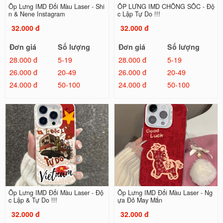
Ốp Lưng IMD Đổi Màu Laser - Shi
ỐP LƯNG IMD CHỐNG SỐC - Độ
n & Nene Instagram
c Lập Tự Do !!!
32.000 đ
32.000 đ
Đơn giá
Số lượng
Đơn giá
Số lượng
28.000 đ
5-19
28.000 đ
5-19
26.000 đ
20-49
26.000 đ
20-49
24.000 đ
50-100
24.000 đ
50-100
Ốp Lưng IMD Đổi Màu Laser - Độ
Ốp Lưng IMD Đổi Màu Laser - Ng
c Lập & Tự Do !!!
ựa Đỏ May Mắn
32.000 đ
32.000 đ