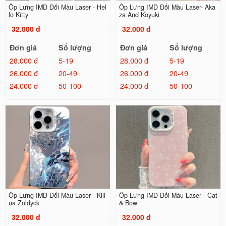
Ốp Lưng IMD Đổi Màu Laser - Hel
Ốp Lưng IMD Đổi Màu Laser- Aka
lo Kitty
za And Koyuki
32.000 đ
32.000 đ
Đơn giá
Số lượng
Đơn giá
Số lượng
28.000 đ
5-19
28.000 đ
5-19
26.000 đ
20-49
26.000 đ
20-49
24.000 đ
50-100
24.000 đ
50-100
Ốp Lưng IMD Đổi Màu Laser - Kill
Ốp Lưng IMD Đổi Màu Laser - Cat
ua Zoldyck
& Bow
32.000 đ
32.000 đ