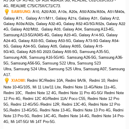
A5 5G/ OP A5 4G,
OP A5X 4G/A5X 5G,
REALME C61/C63/C65S -
4G,
REALME C75/C75X/C71/C73.
SAMSUNG
:
A10, A20/A30, A10s, A20s, A50/A30s/A50s, A51/M40s,
Galaxy A71, Galaxy A11/M11, Galaxy A21s, Galaxy A31, Galaxy A12,
Galaxy A03s/A02s, Galaxy A32-4G, Galaxy A52-4G/5G/A52s, Galaxy A22
4G, Galaxy A02/M02, Galaxy A03, Galaxy A04, S
amsung A13-4G,
, Galaxy A23-4G, Galaxy A14-5G, Galaxy
Samsung A13-5G/A04S-4G
A24-4G, Galaxy A33-5G, Galaxy A53-5G, Galaxy A73-5G Galaxy A54-
5G, Galaxy A34-5G, Galaxy A05, Galaxy A05S, Galaxy A15-
5G/4G, Galaxy A25-5G 2023.Galaxy A55-5G, Sa
msung A35-5G,
Samsung A06, Samsung A16-5G/4G. S
amsung A26-5G,
S
amsung A36-
5G,
S
amsung A56-5G, S
amsung S22 Ultra,
S
amsung S23
Ultra,
S
amsung S24 Ultra,
S
amsung S25 Ultra,
Samsung A07,
Samsung
A17.
XIAOMI
:
Redmi 9C/Redmi 10A, Redmi 9A/9i, Redmi 10, Redmi
Note 10-4G/10S, Mi 11 Lite/11 Lite, Redmi Note 11-4G/Note 11s-4G,
Redmi 10C, Redmi Note 12 4G,
Redmi Note 11 Pro 4G-5G/ Redmi Note
12 Pro 4G, Redmi 12C 4G/Redmi 11A/ Poco C55, Redmi Note 12 Pro
5G, Redmi 12-4G/5G /Redmi 12R, Redmi 13C-4G,
Redmi Note 12 Pro
5G,Redmi 13-4G/5G, Redmi Note 13-4G, Redmi Note 13 Pro 4G, R
edmi
Note 13 Pro-5G, Redmi 14C-4G, Redmi Note 14-4G, Redmi Note 14 Pro-
4G, Mi 14T-5G/ Mi 14T Pro-5G.