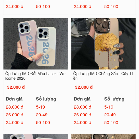
24.000 đ
50-100
24.000 đ
50-100
Ốp Lưng IMD Đổi Màu Laser - We
Ốp Lưng IMD Chống Sốc - Cây Ti
lcome 2026
ền
32.000 đ
32.000 đ
Đơn giá
Số lượng
Đơn giá
Số lượng
28.000 đ
5-19
28.000 đ
5-19
26.000 đ
20-49
26.000 đ
20-49
24.000 đ
50-100
24.000 đ
50-100