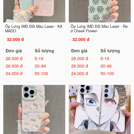
Ốp Lưng IMD Đổi Màu Laser - KA
Ốp Lưng IMD Đổi Màu Laser - Re
MADO
d Cheek Flower
32.000 đ
32.000 đ
Đơn giá
Số lượng
Đơn giá
Số lượng
28.000 đ
5-19
28.000 đ
5-19
26.000 đ
20-49
26.000 đ
20-49
24.000 đ
50-100
24.000 đ
50-100