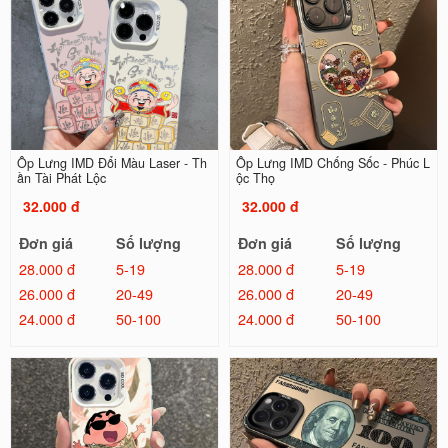
Ốp Lưng IMD Đổi Màu Laser - Th
Ốp Lưng IMD Chống Sốc - Phúc L
ần Tài Phát Lộc
ộc Thọ
32.000 đ
32.000 đ
Đơn giá
Số lượng
Đơn giá
Số lượng
28.000 đ
5-19
28.000 đ
5-19
26.000 đ
20-49
26.000 đ
20-49
24.000 đ
50-100
24.000 đ
50-100