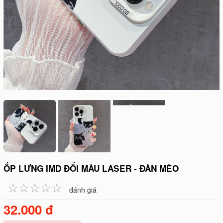
ỐP LƯNG IMD ĐỔI MÀU LASER - ĐÀN MÈO
☆
★
☆
★
☆
★
☆
★
☆
★
đánh giá
32.000 đ