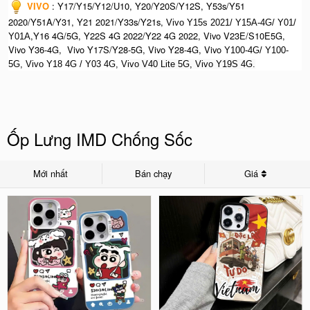
VIVO
:
Y17/Y15/Y12/U10, Y20/Y20S/Y12S, Y53s/Y51
2020/Y51A/Y31, Y21 2021/Y33s/Y21s,
Vivo Y15s 2021/ Y15A-4G/ Y01/
,Y16 4G/5G, Y22S 4G 2022/Y22 4G 2022, Vivo V23E/S10E5G,
Y01A
Vivo Y36-4G, Vivo Y17S/Y28-5G, Vivo Y28-4G, Vivo
Y100-4G/ Y100-
5G, Vivo Y18 4G / Y03 4G, Vi
vo V40 Lite 5G, Vivo Y19S 4G.
Ốp Lưng IMD Chống Sốc
Mới nhất
Bán chạy
Giá