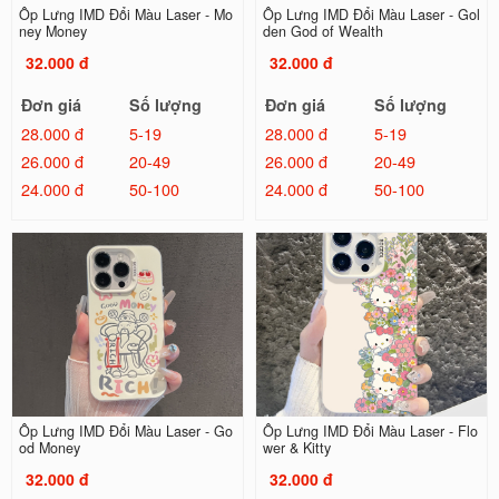
Ốp Lưng IMD Đổi Màu Laser - Mo
Ốp Lưng IMD Đổi Màu Laser - Gol
ney Money
den God of Wealth
32.000 đ
32.000 đ
Đơn giá
Số lượng
Đơn giá
Số lượng
28.000 đ
5-19
28.000 đ
5-19
26.000 đ
20-49
26.000 đ
20-49
24.000 đ
50-100
24.000 đ
50-100
Ốp Lưng IMD Đổi Màu Laser - Go
Ốp Lưng IMD Đổi Màu Laser - Flo
od Money
wer & Kitty
32.000 đ
32.000 đ