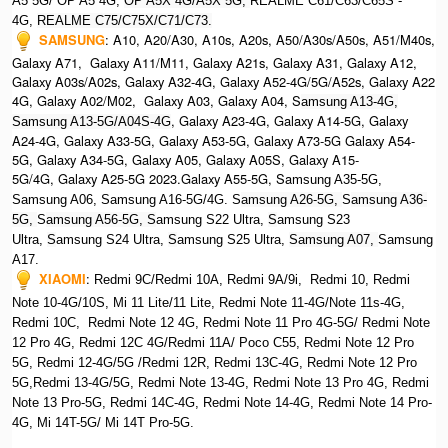
A5 5G/ OP A5 4G,
OP A5X 4G/A5X 5G,
REALME C61/C63/C65S -
4G,
REALME C75/C75X/C71/C73.
SAMSUNG
:
A10, A20/A30, A10s, A20s, A50/A30s/A50s, A51/M40s,
Galaxy A71, Galaxy A11/M11, Galaxy A21s, Galaxy A31, Galaxy A12,
Galaxy A03s/A02s, Galaxy A32-4G, Galaxy A52-4G/5G/A52s, Galaxy A22
4G, Galaxy A02/M02, Galaxy A03, Galaxy A04, S
amsung A13-4G,
, Galaxy A23-4G, Galaxy A14-5G, Galaxy
Samsung A13-5G/A04S-4G
A24-4G, Galaxy A33-5G, Galaxy A53-5G, Galaxy A73-5G Galaxy A54-
5G, Galaxy A34-5G, Galaxy A05, Galaxy A05S, Galaxy A15-
5G/4G, Galaxy A25-5G 2023.Galaxy A55-5G, Sa
msung A35-5G,
Samsung A06, Samsung A16-5G/4G. S
amsung A26-5G,
S
amsung A36-
5G,
S
amsung A56-5G, S
amsung S22 Ultra,
S
amsung S23
Ultra,
S
amsung S24 Ultra,
S
amsung S25 Ultra,
Samsung A07,
Samsung
A17.
XIAOMI
:
Redmi 9C/Redmi 10A, Redmi 9A/9i, Redmi 10, Redmi
Note 10-4G/10S, Mi 11 Lite/11 Lite, Redmi Note 11-4G/Note 11s-4G,
Redmi 10C, Redmi Note 12 4G,
Redmi Note 11 Pro 4G-5G/ Redmi Note
12 Pro 4G, Redmi 12C 4G/Redmi 11A/ Poco C55, Redmi Note 12 Pro
5G, Redmi 12-4G/5G /Redmi 12R, Redmi 13C-4G,
Redmi Note 12 Pro
5G,Redmi 13-4G/5G, Redmi Note 13-4G, Redmi Note 13 Pro 4G, R
edmi
Note 13 Pro-5G, Redmi 14C-4G, Redmi Note 14-4G, Redmi Note 14 Pro-
4G, Mi 14T-5G/ Mi 14T Pro-5G.