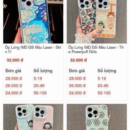
Ốp Lưng IMD Đổi Màu Laser - Shi
Ốp Lưng IMD Đổi Màu Laser - Th
n !!!
e Powerpuff Girls
32.000 đ
32.000 đ
Đơn giá
Số lượng
Đơn giá
Số lượng
28.000 đ
5-19
28.000 đ
5-19
26.000 đ
20-49
26.000 đ
20-49
24.000 đ
50-100
24.000 đ
50-100