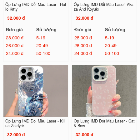
Ốp Lưng IMD Đổi Màu Laser - Hel
Ốp Lưng IMD Đổi Màu Laser- Aka
lo Kitty
za And Koyuki
32.000 đ
32.000 đ
Đơn giá
Số lượng
Đơn giá
Số lượng
28.000 đ
5-19
28.000 đ
5-19
26.000 đ
20-49
26.000 đ
20-49
24.000 đ
50-100
24.000 đ
50-100
Ốp Lưng IMD Đổi Màu Laser - Kill
Ốp Lưng IMD Đổi Màu Laser - Cat
ua Zoldyck
& Bow
32.000 đ
32.000 đ