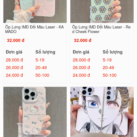
Ốp Lưng IMD Đổi Màu Laser - KA
Ốp Lưng IMD Đổi Màu Laser - Re
MADO
d Cheek Flower
32.000 đ
32.000 đ
Đơn giá
Số lượng
Đơn giá
Số lượng
28.000 đ
5-19
28.000 đ
5-19
26.000 đ
20-49
26.000 đ
20-49
24.000 đ
50-100
24.000 đ
50-100