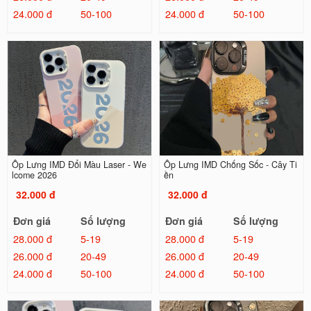
24.000 đ
50-100
24.000 đ
50-100
Ốp Lưng IMD Đổi Màu Laser - We
Ốp Lưng IMD Chống Sốc - Cây Ti
lcome 2026
ền
32.000 đ
32.000 đ
Đơn giá
Số lượng
Đơn giá
Số lượng
28.000 đ
5-19
28.000 đ
5-19
26.000 đ
20-49
26.000 đ
20-49
24.000 đ
50-100
24.000 đ
50-100