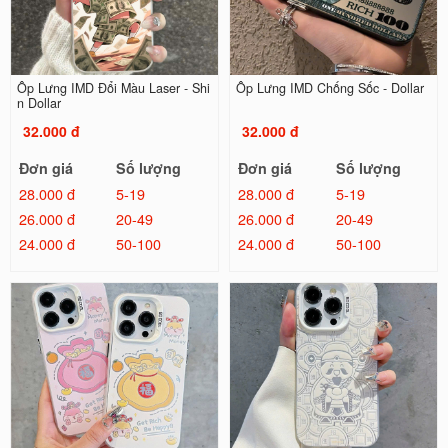
Ốp Lưng IMD Đổi Màu Laser - Shi
Ốp Lưng IMD Chống Sốc - Dollar
n Dollar
32.000 đ
32.000 đ
Đơn giá
Số lượng
Đơn giá
Số lượng
28.000 đ
5-19
28.000 đ
5-19
26.000 đ
20-49
26.000 đ
20-49
24.000 đ
50-100
24.000 đ
50-100