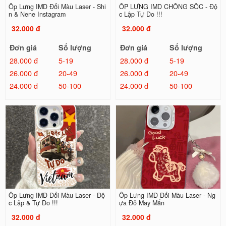
Ốp Lưng IMD Đổi Màu Laser - Shi
ỐP LƯNG IMD CHỐNG SỐC - Độ
n & Nene Instagram
c Lập Tự Do !!!
32.000 đ
32.000 đ
Đơn giá
Số lượng
Đơn giá
Số lượng
28.000 đ
5-19
28.000 đ
5-19
26.000 đ
20-49
26.000 đ
20-49
24.000 đ
50-100
24.000 đ
50-100
Ốp Lưng IMD Đổi Màu Laser - Độ
Ốp Lưng IMD Đổi Màu Laser - Ng
c Lập & Tự Do !!!
ựa Đỏ May Mắn
32.000 đ
32.000 đ