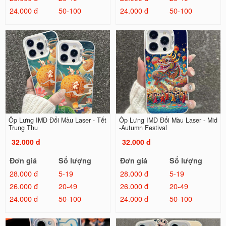
24.000 đ
50-100
24.000 đ
50-100
Ốp Lưng IMD Đổi Màu Laser - Tết
Ốp Lưng IMD Đổi Màu Laser - Mid
Trung Thu
-Autumn Festival
32.000 đ
32.000 đ
Đơn giá
Số lượng
Đơn giá
Số lượng
28.000 đ
5-19
28.000 đ
5-19
26.000 đ
20-49
26.000 đ
20-49
24.000 đ
50-100
24.000 đ
50-100