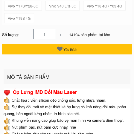
Vivo Y17S/Y28-5G
Vivo V40 Lite 5G
Vivo Y18 4G / Y03 4G
Vivo Y19S 4G
-
+
Số lượng:
14194 sản phẩm tại kho
Yêu thích
MÔ TẢ SẢN PHẨM
Ốp Lưng IMD Đổi Màu Laser
Chất liệu : viền silicon dẻo chống sốc, lưng nhựa nhám.
Sự thay đổi mới về mặt thiết kế ốp lưng có khả năng đổi màu phản
quang, bên ngoài lưng nhám in hình sắc nét.
Khung viền nâng cao giúp bảo vệ màn hình và camera điện thoại.
Nút phím bạc, nút bấm cực nhạy, nhẹ
Chống bám dấu vân tay, thoải mái khi cầm nắm.