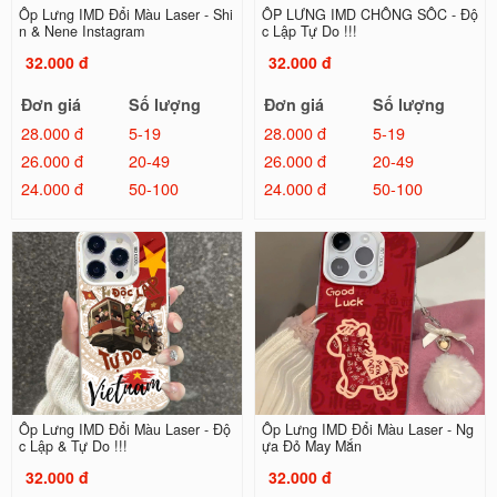
Ốp Lưng IMD Đổi Màu Laser - Shi
ỐP LƯNG IMD CHỐNG SỐC - Độ
n & Nene Instagram
c Lập Tự Do !!!
32.000 đ
32.000 đ
Đơn giá
Số lượng
Đơn giá
Số lượng
28.000 đ
5-19
28.000 đ
5-19
26.000 đ
20-49
26.000 đ
20-49
24.000 đ
50-100
24.000 đ
50-100
Ốp Lưng IMD Đổi Màu Laser - Độ
Ốp Lưng IMD Đổi Màu Laser - Ng
c Lập & Tự Do !!!
ựa Đỏ May Mắn
32.000 đ
32.000 đ