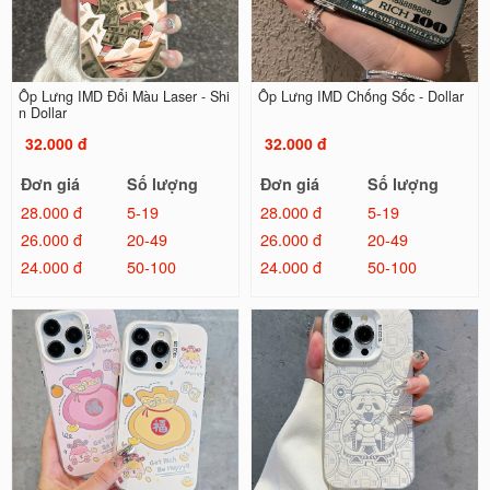
Ốp Lưng IMD Đổi Màu Laser - Shi
Ốp Lưng IMD Chống Sốc - Dollar
n Dollar
32.000 đ
32.000 đ
Đơn giá
Số lượng
Đơn giá
Số lượng
28.000 đ
5-19
28.000 đ
5-19
26.000 đ
20-49
26.000 đ
20-49
24.000 đ
50-100
24.000 đ
50-100