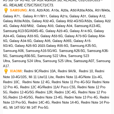
A5 5G/ OP A5 4G,
OP A5X 4G/A5X 5G,
REALME C61/C63/C65S -
4G,
REALME C75/C75X/C71/C73.
SAMSUNG
:
A10, A20/A30, A10s, A20s, A50/A30s/A50s, A51/M40s,
Galaxy A71, Galaxy A11/M11, Galaxy A21s, Galaxy A31, Galaxy A12,
Galaxy A03s/A02s, Galaxy A32-4G, Galaxy A52-4G/5G/A52s, Galaxy A22
4G, Galaxy A02/M02, Galaxy A03, Galaxy A04, S
amsung A13-4G,
, Galaxy A23-4G, Galaxy A14-5G, Galaxy
Samsung A13-5G/A04S-4G
A24-4G, Galaxy A33-5G, Galaxy A53-5G, Galaxy A73-5G Galaxy A54-
5G, Galaxy A34-5G, Galaxy A05, Galaxy A05S, Galaxy A15-
5G/4G, Galaxy A25-5G 2023.Galaxy A55-5G, Sa
msung A35-5G,
Samsung A06, Samsung A16-5G/4G. S
amsung A26-5G,
S
amsung A36-
5G,
S
amsung A56-5G, S
amsung S22 Ultra,
S
amsung S23
Ultra,
S
amsung S24 Ultra,
S
amsung S25 Ultra,
Samsung A07,
Samsung
A17.
XIAOMI
:
Redmi 9C/Redmi 10A, Redmi 9A/9i, Redmi 10, Redmi
Note 10-4G/10S, Mi 11 Lite/11 Lite, Redmi Note 11-4G/Note 11s-4G,
Redmi 10C, Redmi Note 12 4G,
Redmi Note 11 Pro 4G-5G/ Redmi Note
12 Pro 4G, Redmi 12C 4G/Redmi 11A/ Poco C55, Redmi Note 12 Pro
5G, Redmi 12-4G/5G /Redmi 12R, Redmi 13C-4G,
Redmi Note 12 Pro
5G,Redmi 13-4G/5G, Redmi Note 13-4G, Redmi Note 13 Pro 4G, R
edmi
Note 13 Pro-5G, Redmi 14C-4G, Redmi Note 14-4G, Redmi Note 14 Pro-
4G, Mi 14T-5G/ Mi 14T Pro-5G.