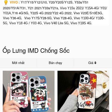
VIVO
:
Y17/Y15/Y12/U10, Y20/Y20S/Y12S, Y53s/Y51
2020/Y51A/Y31, Y21 2021/Y33s/Y21s,
Vivo Y15s 2021/ Y15A-4G/ Y01/
,Y16 4G/5G, Y22S 4G 2022/Y22 4G 2022, Vivo V23E/S10E5G,
Y01A
Vivo Y36-4G, Vivo Y17S/Y28-5G, Vivo Y28-4G, Vivo
Y100-4G/ Y100-
5G, Vivo Y18 4G / Y03 4G, Vi
vo V40 Lite 5G, Vivo Y19S 4G.
Ốp Lưng IMD Chống Sốc
Mới nhất
Bán chạy
Giá