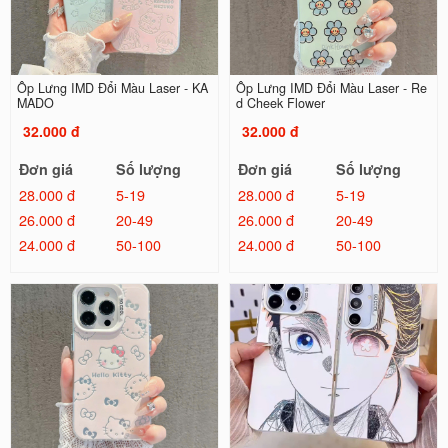
Ốp Lưng IMD Đổi Màu Laser - KA
Ốp Lưng IMD Đổi Màu Laser - Re
MADO
d Cheek Flower
32.000 đ
32.000 đ
Đơn giá
Số lượng
Đơn giá
Số lượng
28.000 đ
5-19
28.000 đ
5-19
26.000 đ
20-49
26.000 đ
20-49
24.000 đ
50-100
24.000 đ
50-100