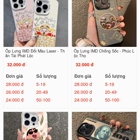
Ốp Lưng IMD Đổi Màu Laser - Th
Ốp Lưng IMD Chống Sốc - Phúc L
ần Tài Phát Lộc
ộc Thọ
32.000 đ
32.000 đ
Đơn giá
Số lượng
Đơn giá
Số lượng
28.000 đ
5-19
28.000 đ
5-19
26.000 đ
20-49
26.000 đ
20-49
24.000 đ
50-100
24.000 đ
50-100