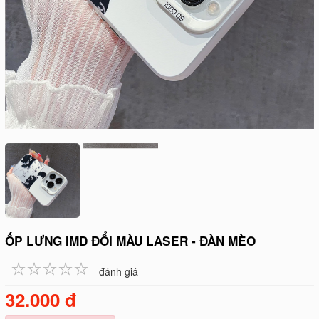
ỐP LƯNG IMD ĐỔI MÀU LASER - ĐÀN MÈO
☆
★
☆
★
☆
★
☆
★
☆
★
đánh giá
32.000 đ