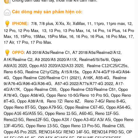
Các dòng máy sản phẩm hiện có:
IPHONE
:
7/8, 7/8 plus, X/Xs, Xr, XsMax, 11, 11pro, 11pro max, 12,
12 Pro, 12 Pro Max, 13, 13 Pro, 13 Pro Max, 14, 14 Pro, 14 Plus, 14 Pro
Max, 15, 15Pro, 15Max, 15Pro Max,
16, 16 Pro, 16 Plus, 16 Pro Max, 17,
17 Air, 17 Pro, 17 Pro Max.
OPPO
:
A5 2018/A3s/Realme C1, A7 2018/A5s/Realme2/A12,
A1K/Realme C2, A9 2020/A5 2020/A11X, Realme5/5i/5s/6i,
Oppo
Realme
,
A8/A31 2020, O
ppo A53 2020/A32/A33 2020,
C12/C25/C25s
Reno 6-5G, Realme C21y/C25y, A15/A15s, Oppo A74-4G/F19-4G/A94-
4G, Oppo Realme C20/Realme C11 (2021), A16K, A55-4G, Realme
9i/A76-4G/A96-4G/A36-4G, A57-4G 2022/A77s/A77-4G 2022, A17-
4G/A17K, Oppo Realme C55, Oppo Realme C53/Realme C51, Oppo
A78/4G, Oppo A58/4G, Oppo Reno 10-5G/Reno 10 Pro 5G, Oppo Reno
8T-4G, Oppo A38/A18, Reno 7Z/ Reno 8Z,
Reno 7-4G/ Reno 8-4G,
Oppo Reno 8T-5G, Oppo A79-5G, Oppo Realme C67-4G, O
ppo A54-4G,
Oppo A16 4G/A55 5G, Oppo Reno 11-5G, A60-4G, Reno 11F-5G.
Reno12-5G, Reno12F-5G, O
ppo A3X / Oppo A3-4G/ A3i/ A5i, Oppo Reno
13F-4G/5G, Oppo Reno 13-5G, Oppo Reno 13 Pro-5G, Realme C65,
O
ppo A5 Pro 2025, R
ENO14-5G/ RENO 14F-5G,
RENO14 PRO 5G,
OP