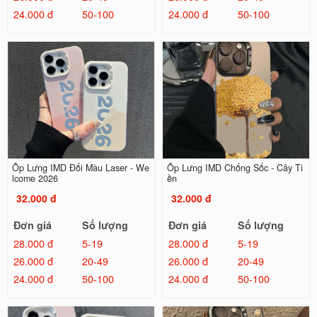
24.000 đ
50-100
24.000 đ
50-100
Ốp Lưng IMD Đổi Màu Laser - We
Ốp Lưng IMD Chống Sốc - Cây Ti
lcome 2026
ền
32.000 đ
32.000 đ
Đơn giá
Số lượng
Đơn giá
Số lượng
28.000 đ
5-19
28.000 đ
5-19
26.000 đ
20-49
26.000 đ
20-49
24.000 đ
50-100
24.000 đ
50-100