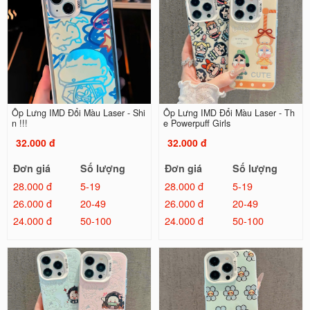
Ốp Lưng IMD Đổi Màu Laser - Shi
Ốp Lưng IMD Đổi Màu Laser - Th
n !!!
e Powerpuff Girls
32.000 đ
32.000 đ
Đơn giá
Số lượng
Đơn giá
Số lượng
28.000 đ
5-19
28.000 đ
5-19
26.000 đ
20-49
26.000 đ
20-49
24.000 đ
50-100
24.000 đ
50-100