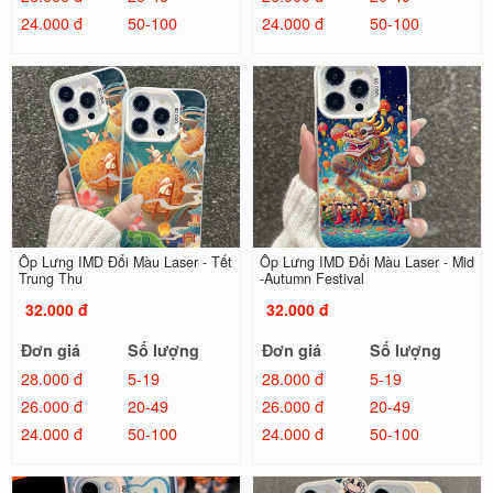
24.000 đ
50-100
24.000 đ
50-100
Ốp Lưng IMD Đổi Màu Laser - Tết
Ốp Lưng IMD Đổi Màu Laser - Mid
Trung Thu
-Autumn Festival
32.000 đ
32.000 đ
Đơn giá
Số lượng
Đơn giá
Số lượng
28.000 đ
5-19
28.000 đ
5-19
26.000 đ
20-49
26.000 đ
20-49
24.000 đ
50-100
24.000 đ
50-100