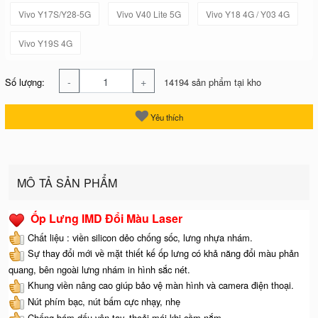
Vivo Y17S/Y28-5G
Vivo V40 Lite 5G
Vivo Y18 4G / Y03 4G
Vivo Y19S 4G
-
+
Số lượng:
14194 sản phẩm tại kho
Yêu thích
MÔ TẢ SẢN PHẨM
Ốp Lưng IMD Đổi Màu Laser
Chất liệu : viền silicon dẻo chống sốc, lưng nhựa nhám.
Sự thay đổi mới về mặt thiết kế ốp lưng có khả năng đổi màu phản
quang, bên ngoài lưng nhám in hình sắc nét.
Khung viền nâng cao giúp bảo vệ màn hình và camera điện thoại.
Nút phím bạc, nút bấm cực nhạy, nhẹ
Chống bám dấu vân tay, thoải mái khi cầm nắm.