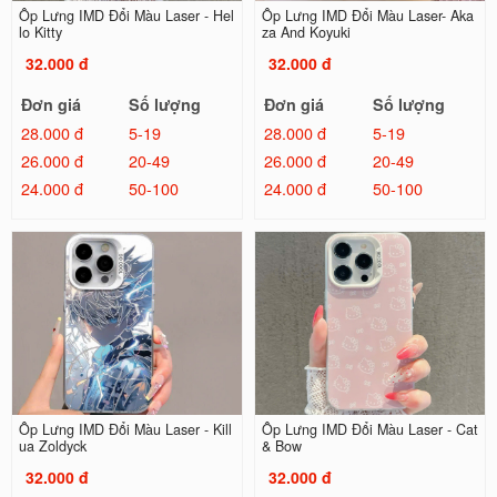
Ốp Lưng IMD Đổi Màu Laser - Hel
Ốp Lưng IMD Đổi Màu Laser- Aka
lo Kitty
za And Koyuki
32.000 đ
32.000 đ
Đơn giá
Số lượng
Đơn giá
Số lượng
28.000 đ
5-19
28.000 đ
5-19
26.000 đ
20-49
26.000 đ
20-49
24.000 đ
50-100
24.000 đ
50-100
Ốp Lưng IMD Đổi Màu Laser - Kill
Ốp Lưng IMD Đổi Màu Laser - Cat
ua Zoldyck
& Bow
32.000 đ
32.000 đ