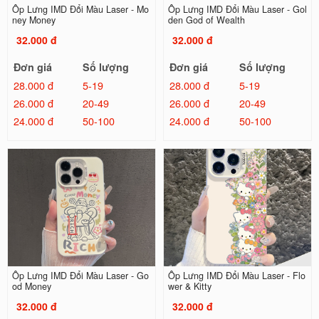
Ốp Lưng IMD Đổi Màu Laser - Mo
Ốp Lưng IMD Đổi Màu Laser - Gol
ney Money
den God of Wealth
32.000 đ
32.000 đ
Đơn giá
Số lượng
Đơn giá
Số lượng
28.000 đ
5-19
28.000 đ
5-19
26.000 đ
20-49
26.000 đ
20-49
24.000 đ
50-100
24.000 đ
50-100
Ốp Lưng IMD Đổi Màu Laser - Go
Ốp Lưng IMD Đổi Màu Laser - Flo
od Money
wer & Kitty
32.000 đ
32.000 đ