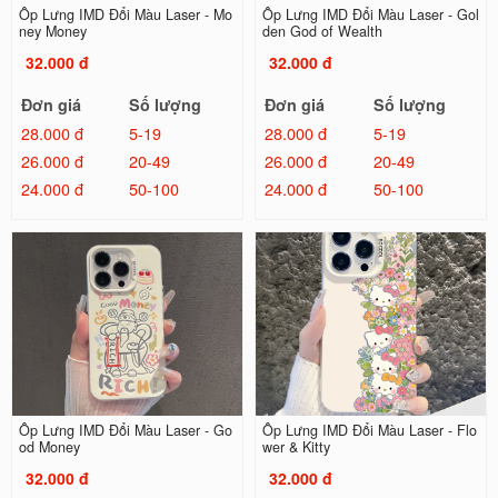
Ốp Lưng IMD Đổi Màu Laser - Mo
Ốp Lưng IMD Đổi Màu Laser - Gol
ney Money
den God of Wealth
32.000 đ
32.000 đ
Đơn giá
Số lượng
Đơn giá
Số lượng
28.000 đ
5-19
28.000 đ
5-19
26.000 đ
20-49
26.000 đ
20-49
24.000 đ
50-100
24.000 đ
50-100
Ốp Lưng IMD Đổi Màu Laser - Go
Ốp Lưng IMD Đổi Màu Laser - Flo
od Money
wer & Kitty
32.000 đ
32.000 đ