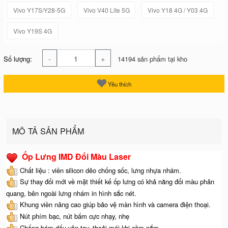
Vivo Y17S/Y28-5G
Vivo V40 Lite 5G
Vivo Y18 4G / Y03 4G
Vivo Y19S 4G
-
+
Số lượng:
14194 sản phẩm tại kho
Yêu thích
MÔ TẢ SẢN PHẨM
Ốp Lưng IMD Đổi Màu Laser
Chất liệu : viền silicon dẻo chống sốc, lưng nhựa nhám.
Sự thay đổi mới về mặt thiết kế ốp lưng có khả năng đổi màu phản
quang, bên ngoài lưng nhám in hình sắc nét.
Khung viền nâng cao giúp bảo vệ màn hình và camera điện thoại.
Nút phím bạc, nút bấm cực nhạy, nhẹ
Chống bám dấu vân tay, thoải mái khi cầm nắm.