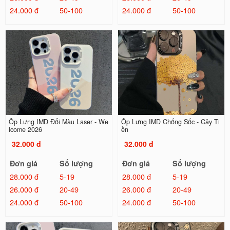
24.000 đ
50-100
24.000 đ
50-100
Ốp Lưng IMD Đổi Màu Laser - We
Ốp Lưng IMD Chống Sốc - Cây Ti
lcome 2026
ền
32.000 đ
32.000 đ
Đơn giá
Số lượng
Đơn giá
Số lượng
28.000 đ
5-19
28.000 đ
5-19
26.000 đ
20-49
26.000 đ
20-49
24.000 đ
50-100
24.000 đ
50-100