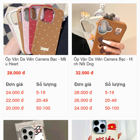
Ốp Vân Da Viền Camera Bạc - Mẫ
Ốp Vân Da Viền Camera Bạc - Hì
u Heart
nh Nổi Dog
28.000 đ
32.000 đ
Đơn giá
Số lượng
Đơn giá
Số lượng
24.000 đ
5-19
28.000 đ
5-19
22.000 đ
20-49
26.000 đ
20-49
20.000 đ
50-100
24.000 đ
50-100