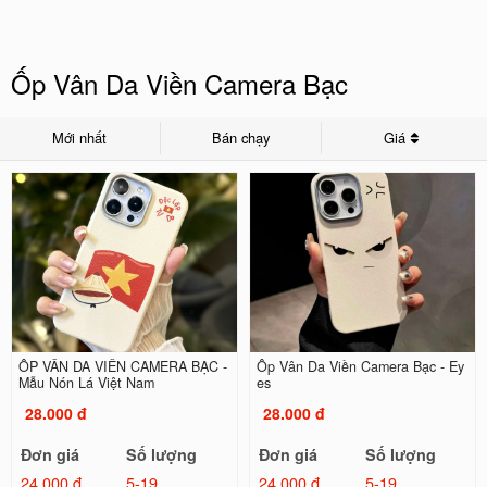
Ốp Vân Da Viền Camera Bạc
Mới nhất
Bán chạy
Giá
ỐP VÂN DA VIỀN CAMERA BẠC -
Ốp Vân Da Viền Camera Bạc - Ey
Mẫu Nón Lá Việt Nam
es
28.000 đ
28.000 đ
Đơn giá
Số lượng
Đơn giá
Số lượng
24.000 đ
5-19
24.000 đ
5-19