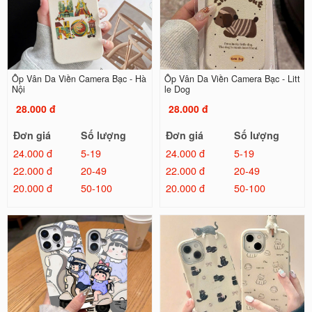
Ốp Vân Da Viền Camera Bạc - Hà
Ốp Vân Da Viền Camera Bạc - Litt
Nội
le Dog
28.000 đ
28.000 đ
Đơn giá
Số lượng
Đơn giá
Số lượng
24.000 đ
5-19
24.000 đ
5-19
22.000 đ
20-49
22.000 đ
20-49
20.000 đ
50-100
20.000 đ
50-100