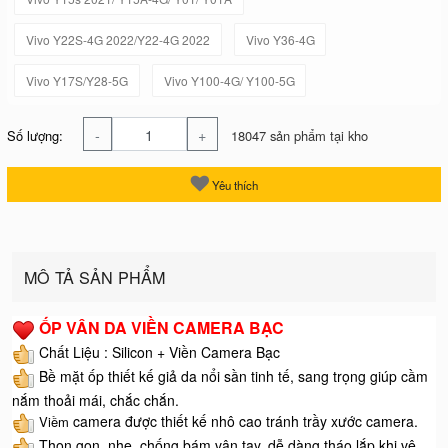
Vivo Y22S-4G 2022/Y22-4G 2022
Vivo Y36-4G
Vivo Y17S/Y28-5G
Vivo Y100-4G/ Y100-5G
-
+
Số lượng:
18047 sản phẩm tại kho
Yêu thích
MÔ TẢ SẢN PHẨM
ỐP VÂN DA VIỀN CAMERA BẠC
Chất Liệu : Silicon + Viền Camera Bạc
Bề mặt ốp thiết kế giả da nổi sần tinh tế, sang trọng giúp cầm
nắm thoải mái, chắc chắn.
camera được thiết kế nhô cao tránh trầy xước camera.
Viềm
Thọn gọn, nhẹ, chống bám vân tay, dễ dàng tháo lắp khi vệ