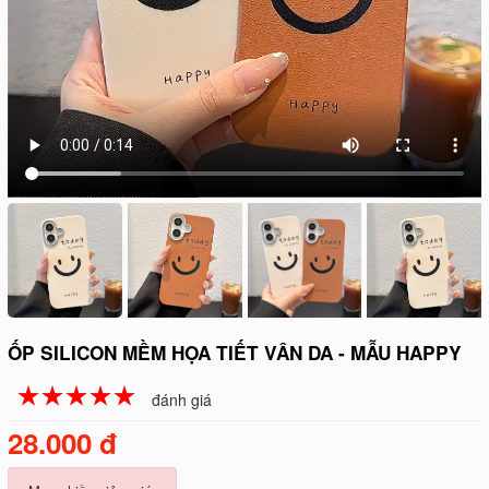
ỐP SILICON MỀM HỌA TIẾT VÂN DA - MẪU HAPPY
☆
★
☆
★
☆
★
☆
★
☆
★
đánh giá
28.000 đ