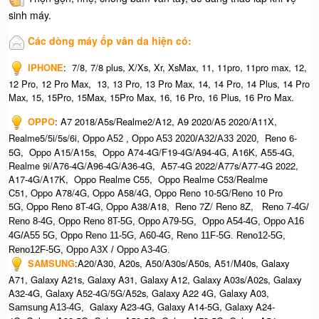
sinh máy.
Các dòng máy ốp vân da hiện có:
IPHONE
:
7/8, 7/8 plus, X/Xs, Xr, XsMax, 11, 11pro, 11pro max, 12,
12 Pro, 12 Pro Max, 13, 13 Pro, 13 Pro Max, 14, 14 Pro, 14 Plus, 14 Pro
Max, 15, 15Pro, 15Max, 15Pro Max,
16, 16 Pro, 16 Plus, 16 Pro Max.​
OPPO
:
A7 2018/A5s/Realme2/A12, A9 2020/A5 2020/A11X,
Realme5/5i/5s/6i,
Reno 6-
Oppo A52 , O
ppo A53 2020/A32/A33 2020,
5G, Oppo A15/A15s, Oppo A74-4G/F19-4G/A94-4G, A16K, A55-4G,
Realme 9i/A76-4G/A96-4G/A36-4G, A57-4G 2022/A77s/A77-4G 2022,
A17-4G/A17K, Oppo Realme C55, Oppo Realme C53/Realme
C51, Oppo A78/4G, Oppo A58/4G, Oppo Reno 10-5G/Reno 10 Pro
5G, Oppo Reno 8T-4G, Oppo A38/A18, Reno 7Z/ Reno 8Z,
Reno 7-4G/
Reno 8-4G, Oppo Reno 8T-5G, Oppo A79-5G, O
ppo A54-4G, Oppo A16
4G/A55 5G, Oppo Reno 11-5G, A60-4G, Reno 11F-5G. Reno12-5G,
Reno12F-5G, O
ppo A3X / Oppo A3-4G.
SAMSUNG
:
A20/A30, A20s, A50/A30s/A50s, A51/M40s, Galaxy
A71, Galaxy A21s, Galaxy A31, Galaxy A12, Galaxy A03s/A02s, Galaxy
A32-4G, Galaxy A52-4G/5G/A52s, Galaxy A22 4G, Galaxy A03,
S
Galaxy A23-4G, Galaxy A14-5G, Galaxy A24-
amsung A13-4G,