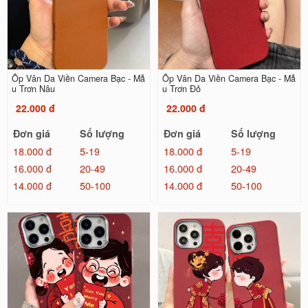
Ốp Vân Da Viền Camera Bạc - Mẫ
Ốp Vân Da Viền Camera Bạc - Mẫ
u Trơn Nâu
u Trơn Đỏ
22.000 đ
22.000 đ
Đơn giá
Số lượng
Đơn giá
Số lượng
18.000 đ
5-19
18.000 đ
5-19
16.000 đ
20-49
16.000 đ
20-49
14.000 đ
50-100
14.000 đ
50-100