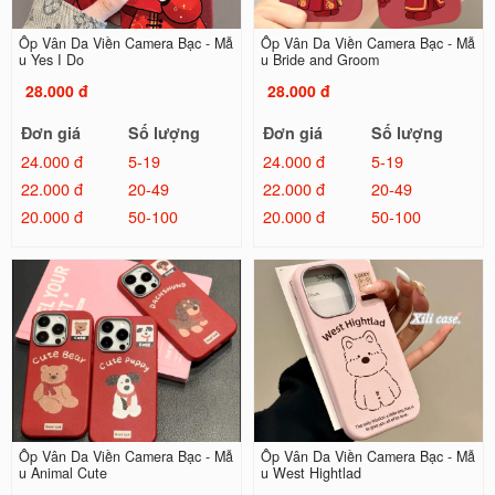
Ốp Vân Da Viền Camera Bạc - Mẫ
Ốp Vân Da Viền Camera Bạc - Mẫ
u Yes I Do
u Bride and Groom
28.000 đ
28.000 đ
Đơn giá
Số lượng
Đơn giá
Số lượng
24.000 đ
5-19
24.000 đ
5-19
22.000 đ
20-49
22.000 đ
20-49
20.000 đ
50-100
20.000 đ
50-100
Ốp Vân Da Viền Camera Bạc - Mẫ
Ốp Vân Da Viền Camera Bạc - Mẫ
u Animal Cute
u West Hightlad