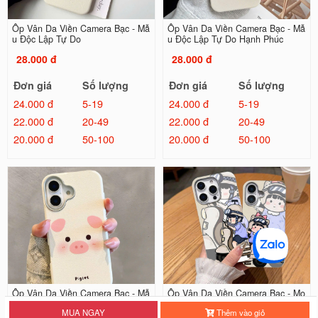
Ốp Vân Da Viền Camera Bạc - Mẫ
Ốp Vân Da Viền Camera Bạc - Mẫ
u Độc Lập Tự Do
u Độc Lập Tự Do Hạnh Phúc
28.000 đ
28.000 đ
Đơn giá
Số lượng
Đơn giá
Số lượng
24.000 đ
5-19
24.000 đ
5-19
22.000 đ
20-49
22.000 đ
20-49
20.000 đ
50-100
20.000 đ
50-100
Ốp Vân Da Viền Camera Bạc - Mẫ
Ốp Vân Da Viền Camera Bạc - Mo
u Piglet !!!
torcycle Couple
MUA NGAY
Thêm vào giỏ