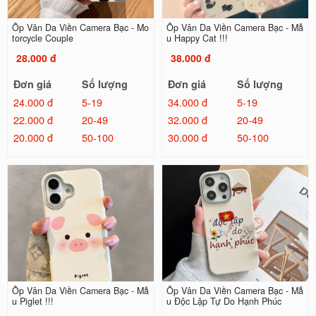
Ốp Vân Da Viền Camera Bạc - Mo
Ốp Vân Da Viền Camera Bạc - Mẫ
torcycle Couple
u Happy Cat !!!
28.000 đ
38.000 đ
Đơn giá
Số lượng
Đơn giá
Số lượng
24.000 đ
5-19
34.000 đ
5-19
22.000 đ
20-49
32.000 đ
20-49
20.000 đ
50-100
30.000 đ
50-100
Ốp Vân Da Viền Camera Bạc - Mẫ
Ốp Vân Da Viền Camera Bạc - Mẫ
u Piglet !!!
u Độc Lập Tự Do Hạnh Phúc