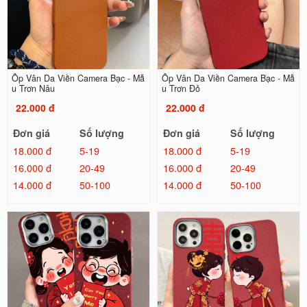
Ốp Vân Da Viền Camera Bạc - Mẫ
Ốp Vân Da Viền Camera Bạc - Mẫ
u Trơn Nâu
u Trơn Đỏ
22.000 đ
22.000 đ
Đơn giá
Số lượng
Đơn giá
Số lượng
18.000 đ
5-19
18.000 đ
5-19
16.000 đ
20-49
16.000 đ
20-49
14.000 đ
50-100
14.000 đ
50-100