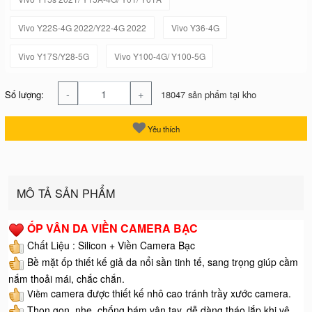
Vivo Y22S-4G 2022/Y22-4G 2022
Vivo Y36-4G
Vivo Y17S/Y28-5G
Vivo Y100-4G/ Y100-5G
-
+
Số lượng:
18047 sản phẩm tại kho
Yêu thích
MÔ TẢ SẢN PHẨM
ỐP VÂN DA VIỀN CAMERA BẠC
Chất Liệu : Silicon + Viền Camera Bạc
Bề mặt ốp thiết kế giả da nổi sần tinh tế, sang trọng giúp cầm
nắm thoải mái, chắc chắn.
camera được thiết kế nhô cao tránh trầy xước camera.
Viềm
Thọn gọn, nhẹ, chống bám vân tay, dễ dàng tháo lắp khi vệ