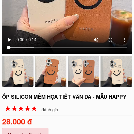
ỐP SILICON MỀM HỌA TIẾT VÂN DA - MẪU HAPPY
☆
★
☆
★
☆
★
☆
★
☆
★
đánh giá
28.000 đ