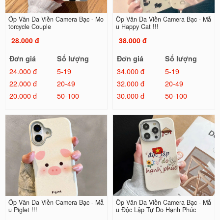
Ốp Vân Da Viền Camera Bạc - Mo
Ốp Vân Da Viền Camera Bạc - Mẫ
torcycle Couple
u Happy Cat !!!
28.000 đ
38.000 đ
Đơn giá
Số lượng
Đơn giá
Số lượng
24.000 đ
5-19
34.000 đ
5-19
22.000 đ
20-49
32.000 đ
20-49
20.000 đ
50-100
30.000 đ
50-100
Ốp Vân Da Viền Camera Bạc - Mẫ
Ốp Vân Da Viền Camera Bạc - Mẫ
u Piglet !!!
u Độc Lập Tự Do Hạnh Phúc