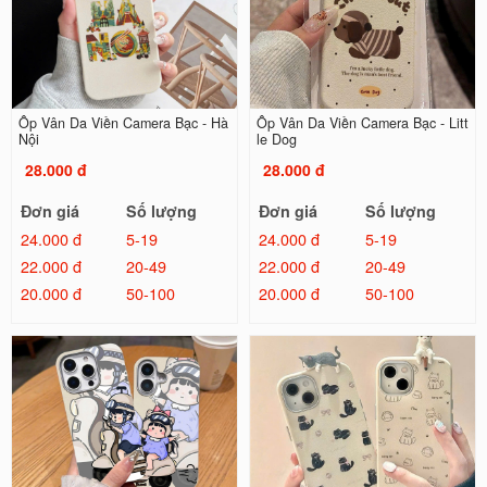
Ốp Vân Da Viền Camera Bạc - Hà
Ốp Vân Da Viền Camera Bạc - Litt
Nội
le Dog
28.000 đ
28.000 đ
Đơn giá
Số lượng
Đơn giá
Số lượng
24.000 đ
5-19
24.000 đ
5-19
22.000 đ
20-49
22.000 đ
20-49
20.000 đ
50-100
20.000 đ
50-100