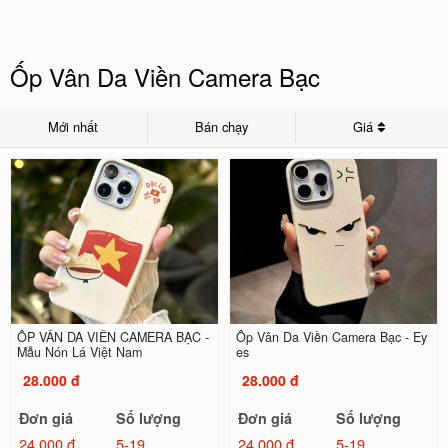
Ốp Vân Da Viền Camera Bạc
Mới nhất
Bán chạy
Giá
ỐP VÂN DA VIỀN CAMERA BẠC -
Ốp Vân Da Viền Camera Bạc - Ey
Mẫu Nón Lá Việt Nam
es
28.000 đ
28.000 đ
Đơn giá
Số lượng
Đơn giá
Số lượng
24.000 đ
5-19
24.000 đ
5-19