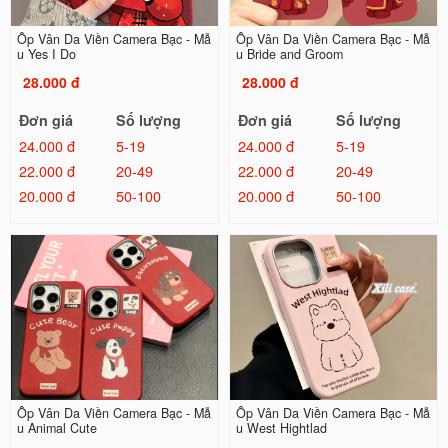
Ốp Vân Da Viền Camera Bạc - Mẫ
Ốp Vân Da Viền Camera Bạc - Mẫ
u Yes I Do
u Bride and Groom
28.000 đ
28.000 đ
Đơn giá
Số lượng
Đơn giá
Số lượng
24.000 đ
5-19
24.000 đ
5-19
22.000 đ
20-49
22.000 đ
20-49
20.000 đ
50-100
20.000 đ
50-100
Ốp Vân Da Viền Camera Bạc - Mẫ
Ốp Vân Da Viền Camera Bạc - Mẫ
u Animal Cute
u West Hightlad