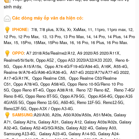
sinh máy.
Các dòng máy ốp vân da hiện có:
IPHONE
:
7/8, 7/8 plus, X/Xs, Xr, XsMax, 11, 11pro, 11pro max, 12,
12 Pro, 12 Pro Max, 13, 13 Pro, 13 Pro Max, 14, 14 Pro, 14 Plus, 14 Pro
Max, 15, 15Pro, 15Max, 15Pro Max,
16, 16 Pro, 16 Plus, 16 Pro Max.​
OPPO
:
A7 2018/A5s/Realme2/A12, A9 2020/A5 2020/A11X,
Realme5/5i/5s/6i,
Reno 6-
Oppo A52 , O
ppo A53 2020/A32/A33 2020,
5G, Oppo A15/A15s, Oppo A74-4G/F19-4G/A94-4G, A16K, A55-4G,
Realme 9i/A76-4G/A96-4G/A36-4G, A57-4G 2022/A77s/A77-4G 2022,
A17-4G/A17K, Oppo Realme C55, Oppo Realme C53/Realme
C51, Oppo A78/4G, Oppo A58/4G, Oppo Reno 10-5G/Reno 10 Pro
5G, Oppo Reno 8T-4G, Oppo A38/A18, Reno 7Z/ Reno 8Z,
Reno 7-4G/
Reno 8-4G, Oppo Reno 8T-5G, Oppo A79-5G, O
ppo A54-4G, Oppo A16
4G/A55 5G, Oppo Reno 11-5G, A60-4G, Reno 11F-5G. Reno12-5G,
Reno12F-5G, O
ppo A3X / Oppo A3-4G.
SAMSUNG
:
A20/A30, A20s, A50/A30s/A50s, A51/M40s, Galaxy
A71, Galaxy A21s, Galaxy A31, Galaxy A12, Galaxy A03s/A02s, Galaxy
A32-4G, Galaxy A52-4G/5G/A52s, Galaxy A22 4G, Galaxy A03,
S
Galaxy A23-4G, Galaxy A14-5G, Galaxy A24-
amsung A13-4G,