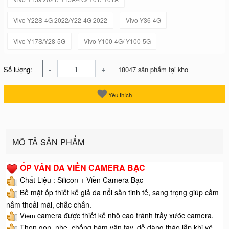
Vivo Y22S-4G 2022/Y22-4G 2022
Vivo Y36-4G
Vivo Y17S/Y28-5G
Vivo Y100-4G/ Y100-5G
-
+
Số lượng:
18047 sản phẩm tại kho
Yêu thích
MÔ TẢ SẢN PHẨM
ỐP VÂN DA VIỀN CAMERA BẠC
Chất Liệu : Silicon + Viền Camera Bạc
Bề mặt ốp thiết kế giả da nổi sần tinh tế, sang trọng giúp cầm
nắm thoải mái, chắc chắn.
camera được thiết kế nhô cao tránh trầy xước camera.
Viềm
Thọn gọn, nhẹ, chống bám vân tay, dễ dàng tháo lắp khi vệ