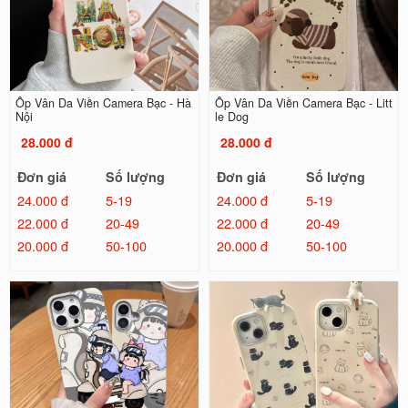
Ốp Vân Da Viền Camera Bạc - Hà
Ốp Vân Da Viền Camera Bạc - Litt
Nội
le Dog
28.000 đ
28.000 đ
Đơn giá
Số lượng
Đơn giá
Số lượng
24.000 đ
5-19
24.000 đ
5-19
22.000 đ
20-49
22.000 đ
20-49
20.000 đ
50-100
20.000 đ
50-100