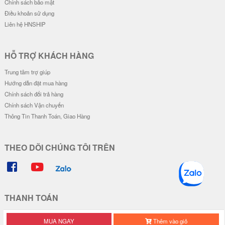
Ốp Vân Da Viền Camera Bạc - Mẫ
Ốp Vân Da Viền Camera Bạc - Mẫ
u Độc Lập Tự Do
u Độc Lập Tự Do Hạnh Phúc
28.000 đ
28.000 đ
Đơn giá
Số lượng
Đơn giá
Số lượng
24.000 đ
5-19
24.000 đ
5-19
22.000 đ
20-49
22.000 đ
20-49
20.000 đ
50-100
20.000 đ
50-100
Ốp Vân Da Viền Camera Bạc - Mẫ
Ốp Vân Da Viền Camera Bạc - Mo
u Piglet !!!
torcycle Couple
MUA NGAY
Thêm vào giỏ