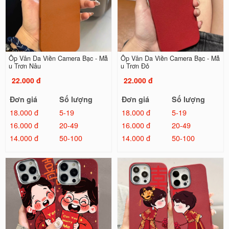
Ốp Vân Da Viền Camera Bạc - Mẫ
Ốp Vân Da Viền Camera Bạc - Mẫ
u Trơn Nâu
u Trơn Đỏ
22.000 đ
22.000 đ
Đơn giá
Số lượng
Đơn giá
Số lượng
18.000 đ
5-19
18.000 đ
5-19
16.000 đ
20-49
16.000 đ
20-49
14.000 đ
50-100
14.000 đ
50-100