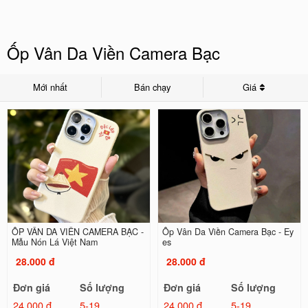
Ốp Vân Da Viền Camera Bạc
Mới nhất
Bán chạy
Giá
ỐP VÂN DA VIỀN CAMERA BẠC -
Ốp Vân Da Viền Camera Bạc - Ey
Mẫu Nón Lá Việt Nam
es
28.000 đ
28.000 đ
Đơn giá
Số lượng
Đơn giá
Số lượng
24.000 đ
5-19
24.000 đ
5-19