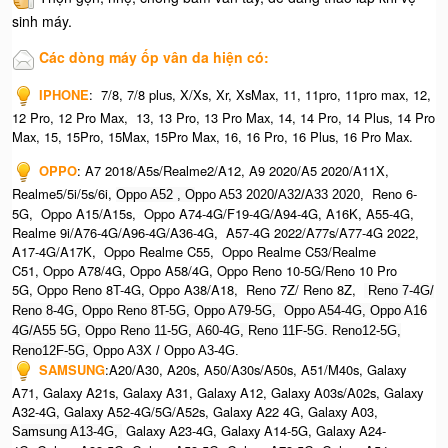
sinh máy.
Các dòng máy ốp vân da hiện có:
IPHONE
:
7/8, 7/8 plus, X/Xs, Xr, XsMax, 11, 11pro, 11pro max, 12,
12 Pro, 12 Pro Max, 13, 13 Pro, 13 Pro Max, 14, 14 Pro, 14 Plus, 14 Pro
Max, 15, 15Pro, 15Max, 15Pro Max,
16, 16 Pro, 16 Plus, 16 Pro Max.​
OPPO
:
A7 2018/A5s/Realme2/A12, A9 2020/A5 2020/A11X,
Realme5/5i/5s/6i,
Reno 6-
Oppo A52 , O
ppo A53 2020/A32/A33 2020,
5G, Oppo A15/A15s, Oppo A74-4G/F19-4G/A94-4G, A16K, A55-4G,
Realme 9i/A76-4G/A96-4G/A36-4G, A57-4G 2022/A77s/A77-4G 2022,
A17-4G/A17K, Oppo Realme C55, Oppo Realme C53/Realme
C51, Oppo A78/4G, Oppo A58/4G, Oppo Reno 10-5G/Reno 10 Pro
5G, Oppo Reno 8T-4G, Oppo A38/A18, Reno 7Z/ Reno 8Z,
Reno 7-4G/
Reno 8-4G, Oppo Reno 8T-5G, Oppo A79-5G, O
ppo A54-4G, Oppo A16
4G/A55 5G, Oppo Reno 11-5G, A60-4G, Reno 11F-5G. Reno12-5G,
Reno12F-5G, O
ppo A3X / Oppo A3-4G.
SAMSUNG
:
A20/A30, A20s, A50/A30s/A50s, A51/M40s, Galaxy
A71, Galaxy A21s, Galaxy A31, Galaxy A12, Galaxy A03s/A02s, Galaxy
A32-4G, Galaxy A52-4G/5G/A52s, Galaxy A22 4G, Galaxy A03,
S
Galaxy A23-4G, Galaxy A14-5G, Galaxy A24-
amsung A13-4G,