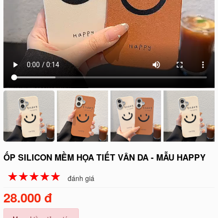
ỐP SILICON MỀM HỌA TIẾT VÂN DA - MẪU HAPPY
☆
★
☆
★
☆
★
☆
★
☆
★
đánh giá
28.000 đ