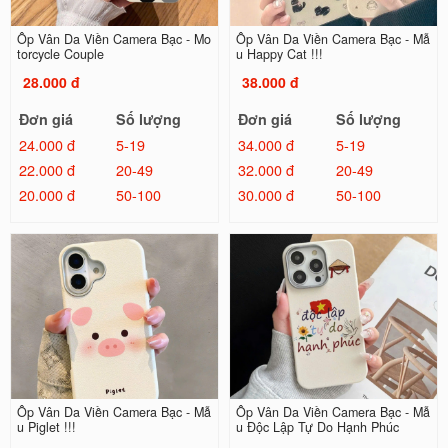
Ốp Vân Da Viền Camera Bạc - Mo
Ốp Vân Da Viền Camera Bạc - Mẫ
torcycle Couple
u Happy Cat !!!
28.000 đ
38.000 đ
Đơn giá
Số lượng
Đơn giá
Số lượng
24.000 đ
5-19
34.000 đ
5-19
22.000 đ
20-49
32.000 đ
20-49
20.000 đ
50-100
30.000 đ
50-100
Ốp Vân Da Viền Camera Bạc - Mẫ
Ốp Vân Da Viền Camera Bạc - Mẫ
u Piglet !!!
u Độc Lập Tự Do Hạnh Phúc