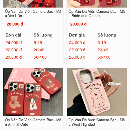
Ốp Vân Da Viền Camera Bạc - Mẫ
Ốp Vân Da Viền Camera Bạc - Mẫ
u Yes I Do
u Bride and Groom
28.000 đ
28.000 đ
Đơn giá
Số lượng
Đơn giá
Số lượng
24.000 đ
5-19
24.000 đ
5-19
22.000 đ
20-49
22.000 đ
20-49
20.000 đ
50-100
20.000 đ
50-100
Ốp Vân Da Viền Camera Bạc - Mẫ
Ốp Vân Da Viền Camera Bạc - Mẫ
u Animal Cute
u West Hightlad