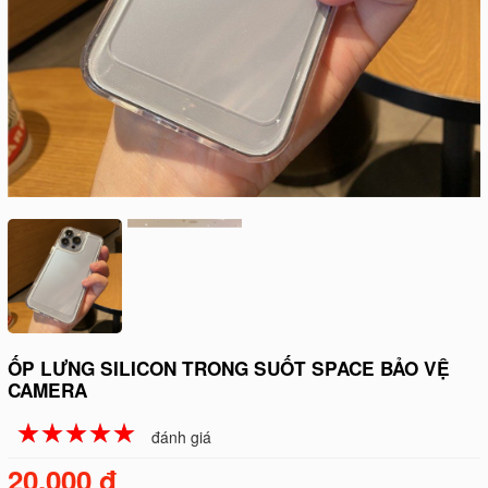
ỐP LƯNG SILICON TRONG SUỐT SPACE BẢO VỆ
CAMERA
☆
★
☆
★
☆
★
☆
★
☆
★
đánh giá
20.000 đ