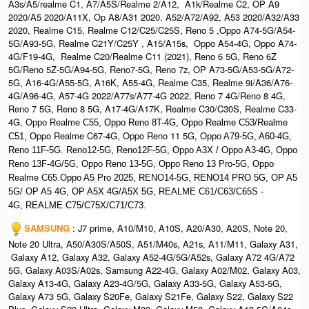
A3s/A5/realme C1, A7/A5S/Realme 2/A12, A1k/Realme C2, OP A9
2020/A5 2020/A11X, Op A8/A31 2020, A52/A72/A92, A53 2020/A32/A33
2020, Realme C15, Realme C12/C25/C25S, Reno 5 ,Oppo A74-5G/A54-
5G/A93-5G, Realme C21Y/C25Y , A15/A15s, Oppo A54-4G, Oppo A74-
4G/F19-4G, Realme C20/Realme C11 (2021), Reno 6 5G, Reno 6Z
5G/Reno 5Z-5G/A94-5G, Reno7-5G, Reno 7z, OP A73-5G/A53-5G/A72-
5G, A16-4G/A55-5G, A16K, A55-4G, Realme C35, Realme 9i/A36/A76-
4G/A96-4G, A57-4G 2022/A77s/A77-4G 2022, Reno 7 4G/Reno 8 4G,
Reno 7 5G, Reno 8 5G, A17-4G/A17K, Realme C30/C30S, Realme C33-
4G, O
ppo Realme C55,
Oppo Reno 8T-4G, Oppo Realme C53/Realme
ppo Realme C67-4G, Oppo Reno 11 5G, O
C51, O
ppo A79-5G
, A60-4G,
Reno 11F-5G. Reno12-5G, Reno12F-5G, O
ppo A3X / Oppo A3-4G, Oppo
Reno 13F-4G/5G, Oppo Reno 13-5G, Oppo Reno 13 Pro-5G, Oppo
Realme C65.O
ppo A5 Pro 2025, R
ENO14-5G,
RENO14 PRO 5G,
OP A5
5G/ OP A5 4G,
OP A5X 4G/A5X 5G,
REALME C61/C63/C65S -
4G,
REALME C75/C75X/C71/C73.
SAMSUNG
: J7 prime, A10/M10, A10S, A20/A30, A20S, Note 20,
Note 20 Ultra, A50/A30S/A50S, A51/M40s, A21s, A11/M11, Galaxy A31,
Galaxy A12, Galaxy A32, Galaxy A52-4G/5G/A52s, Galaxy A72 4G/A72
5G, Galaxy A03S/A02s, Samsung A22-4G, Galaxy A02/M02, Galaxy A03,
Galaxy A13-4G, Galaxy A23-4G/5G, Galaxy A33-5G, Galaxy A53-5G,
Galaxy A73 5G, Galaxy S20Fe, Galaxy S21Fe, Galaxy S22, Galaxy S22