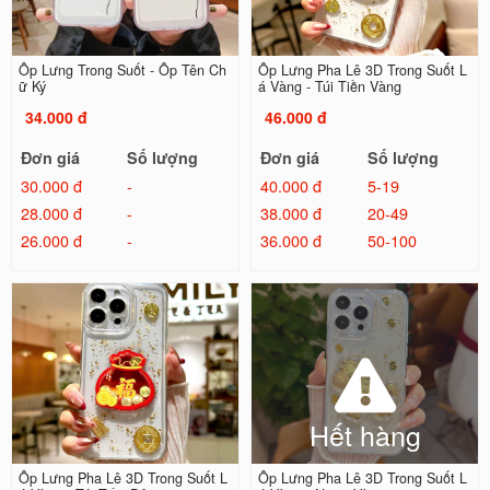
Ốp Lưng Trong Suốt - Ốp Tên Ch
Ốp Lưng Pha Lê 3D Trong Suốt L
ữ Ký
á Vàng - Túi Tiền Vàng
34.000 đ
46.000 đ
Đơn giá
Số lượng
Đơn giá
Số lượng
30.000 đ
-
40.000 đ
5-19
28.000 đ
-
38.000 đ
20-49
26.000 đ
-
36.000 đ
50-100
Hết hàng
Ốp Lưng Pha Lê 3D Trong Suốt L
Ốp Lưng Pha Lê 3D Trong Suốt L