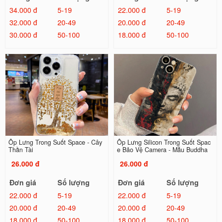
34.000 đ
5-19
22.000 đ
5-19
32.000 đ
20-49
20.000 đ
20-49
30.000 đ
50-100
18.000 đ
50-100
Ốp Lưng Trong Suốt Space - Cây
Ốp Lưng Silicon Trong Suốt Spac
Thần Tài
e Bảo Vệ Camera - Mẫu Buddha
26.000 đ
26.000 đ
Đơn giá
Số lượng
Đơn giá
Số lượng
22.000 đ
5-19
22.000 đ
5-19
20.000 đ
20-49
20.000 đ
20-49
18.000 đ
50-100
18.000 đ
50-100