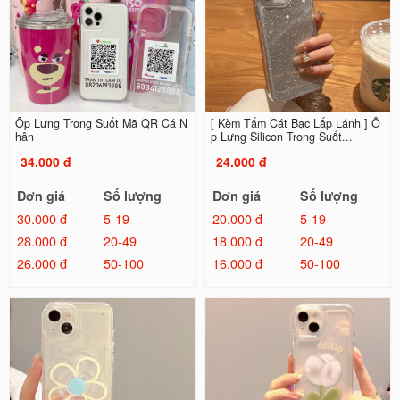
Ốp Lưng Trong Suốt Mã QR Cá N
[ Kèm Tấm Cát Bạc Lấp Lánh ] Ố
hân
p Lưng Silicon Trong Suốt...
34.000 đ
24.000 đ
Đơn giá
Số lượng
Đơn giá
Số lượng
30.000 đ
5-19
20.000 đ
5-19
28.000 đ
20-49
18.000 đ
20-49
26.000 đ
50-100
16.000 đ
50-100