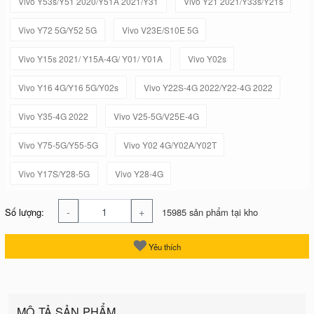
Vivo Y53s/Y51 2020/Y51A 2021/Y31
Vivo Y21 2021/Y33s/Y21s
Vivo Y72 5G/Y52 5G
Vivo V23E/S10E 5G
Vivo Y15s 2021/ Y15A-4G/ Y01/ Y01A
Vivo Y02s
Vivo Y16 4G/Y16 5G/Y02s
Vivo Y22S-4G 2022/Y22-4G 2022
Vivo Y35-4G 2022
Vivo V25-5G/V25E-4G
Vivo Y75-5G/Y55-5G
Vivo Y02 4G/Y02A/Y02T
Vivo Y17S/Y28-5G
Vivo Y28-4G
-
+
Số lượng:
15985 sản phẩm tại kho
Yêu thích
MÔ TẢ SẢN PHẨM