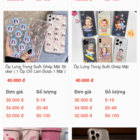
Ốp Lưng Trong Suốt Ghép Mặt Sti
Ốp Lưng Trong Suốt Ghép Mặt
cker ( 1 Ốp Chỉ Làm Được 1 Mặt )
40.000 đ
40.000 đ
Đơn giá
Số lượng
Đơn giá
Số lượng
36.000 đ
5-19
36.000 đ
5-19
34.000 đ
20-49
34.000 đ
20-49
32.000 đ
50-100
32.000 đ
50-100