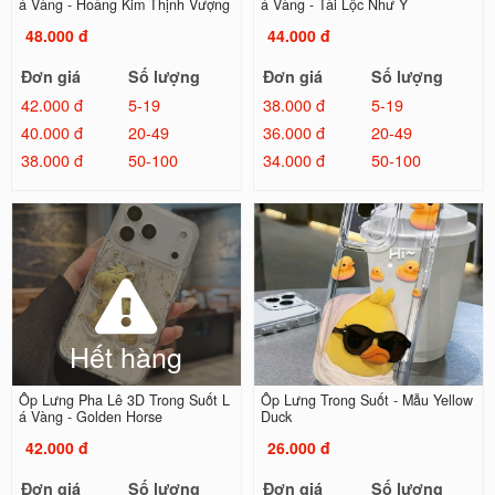
á Vàng - Hoàng Kim Thịnh Vượng
á Vàng - Tài Lộc Như Ý
48.000 đ
44.000 đ
Đơn giá
Số lượng
Đơn giá
Số lượng
42.000 đ
5-19
38.000 đ
5-19
40.000 đ
20-49
36.000 đ
20-49
38.000 đ
50-100
34.000 đ
50-100
Hết hàng
Ốp Lưng Pha Lê 3D Trong Suốt L
Ốp Lưng Trong Suốt - Mẫu Yellow
á Vàng - Golden Horse
Duck
42.000 đ
26.000 đ
Đơn giá
Số lượng
Đơn giá
Số lượng