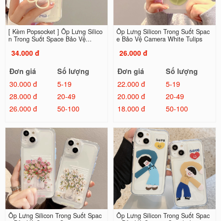
[ Kèm Popsocket ] Ốp Lưng Silico
Ốp Lưng Silicon Trong Suốt Spac
n Trong Suốt Space Bảo Vệ...
e Bảo Vệ Camera White Tulips
34.000 đ
26.000 đ
Đơn giá
Số lượng
Đơn giá
Số lượng
30.000 đ
5-19
22.000 đ
5-19
28.000 đ
20-49
20.000 đ
20-49
26.000 đ
50-100
18.000 đ
50-100
Ốp Lưng Silicon Trong Suốt Spac
Ốp Lưng Silicon Trong Suốt Spac