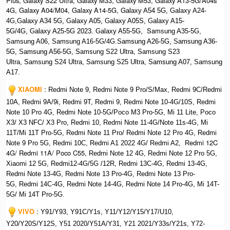
Plus, Galaxy S22 Ultra, Galaxy M33, Galaxy M53, Galaxy A13-5G/A04s
4G, Galaxy A04/M04, Galaxy A14-5G, G
alaxy A54 5G,
Galaxy A24-
4G,G
alaxy A34 5G,
G
alaxy A05,
G
alaxy A05S,
G
alaxy A15-
Sa
5G/4G,
G
alaxy A25-5G 2023.
G
alaxy A55-5G,
msung A35-5G,
Samsung A06, Samsung A16-5G/4G.S
amsung A26-5G,
S
amsung A36-
5G,
S
amsung A56-5G, S
amsung S22 Ultra,
S
amsung S23
Ultra,
S
amsung S24 Ultra,
S
amsung S25 Ultra,
Samsung A07,
Samsung
A17.
XIAOMI
:
Redmi Note 9, Redmi Note 9 Pro/S/Max, Redmi 9C/Redmi
10A, Redmi 9A/9i, Redmi 9T, Redmi 9, Redmi Note 10-4G/10S, Redmi
Note 10 Pro 4G, Redmi Note 10-5G/Poco M3 Pro-5G, Mi 11 Lite, Poco
X3/ X3 NFC/ X3 Pro, Redmi 10, Redmi Note 11-4G/Note 11s-4G, Mi
11T/Mi 11T Pro-5G, Redmi Note 11 Pro/ Redmi Note 12 Pro 4G, Redmi
edmi 12C
Note 9 Pro 5G, Redmi 10C, Redmi A1 2022 4G/ Redmi A2, R
4G/ Redmi 11A/ Poco C55,
Redmi Note 12 4G, Redmi Note 12 Pro 5G,
Xiaomi 12 5G, Redmi12-4G/5G /12R,
Redmi 13C-4G, Redmi 13-4G,
Redmi Note 13-4G, Redmi Note 13 Pro-4G, R
edmi Note 13 Pro-
5G, Redmi 14C-4G, Redmi Note 14-4G, Redmi Note 14 Pro-4G, Mi 14T-
5G/ Mi 14T Pro-5G.
VIVO
:
Y91/Y93, Y91C/Y1s, Y11/Y12/Y15/Y17/U10,
Y20/Y20S/Y12S, Y51 2020/Y51A/Y31, Y21 2021/Y33s/Y21s, Y72-