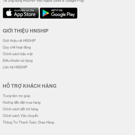
Ốp Lưng Trong Suốt - Ốp Tên Ch
ữ Ký
34.000 đ
Đơn giá
Số lượng
30.000 đ
-
28.000 đ
-
26.000 đ
-