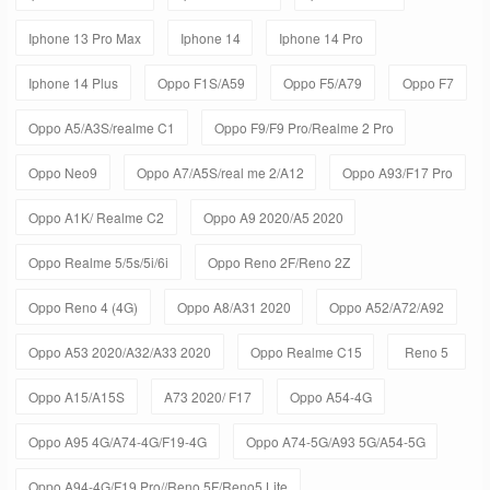
Iphone 13 Pro Max
Iphone 14
Iphone 14 Pro
Iphone 14 Plus
Oppo F1S/A59
Oppo F5/A79
Oppo F7
Oppo A5/A3S/realme C1
Oppo F9/F9 Pro/Realme 2 Pro
Oppo Neo9
Oppo A7/A5S/real me 2/A12
Oppo A93/F17 Pro
Oppo A1K/ Realme C2
Oppo A9 2020/A5 2020
Oppo Realme 5/5s/5i/6i
Oppo Reno 2F/Reno 2Z
Oppo Reno 4 (4G)
Oppo A8/A31 2020
Oppo A52/A72/A92
Oppo A53 2020/A32/A33 2020
Oppo Realme C15
Reno 5
Oppo A15/A15S
A73 2020/ F17
Oppo A54-4G
Oppo A95 4G/A74-4G/F19-4G
Oppo A74-5G/A93 5G/A54-5G
Oppo A94-4G/F19 Pro//Reno 5F/Reno5 Lite