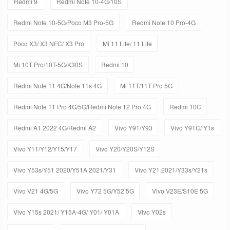
Redmi 9
Redmi Note 10-4G/10S
Redmi Note 10-5G/Poco M3 Pro-5G
Redmi Note 10 Pro-4G
Poco X3/ X3 NFC/ X3 Pro
Mi 11 Lite/ 11 Lite
Mi 10T Pro/10T-5G/K30S
Redmi 10
Redmi Note 11 4G/Note 11s 4G
Mi 11T/11T Pro 5G
Redmi Note 11 Pro 4G/5G/Redmi Note 12 Pro 4G
Redmi 10C
Redmi A1 2022 4G/Redmi A2
Vivo Y91/Y93
Vivo Y91C/ Y1s
Vivo Y11/Y12/Y15/Y17
Vivo Y20/Y20S/Y12S
Vivo Y53s/Y51 2020/Y51A 2021/Y31
Vivo Y21 2021/Y33s/Y21s
Vivo V21 4G/5G
Vivo Y72 5G/Y52 5G
Vivo V23E/S10E 5G
Vivo Y15s 2021/ Y15A-4G/ Y01/ Y01A
Vivo Y02s