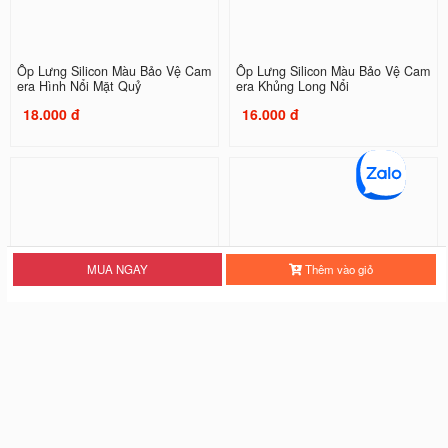
Ốp Lưng Silicon Màu Bảo Vệ Cam
Ốp Lưng Silicon Màu Bảo Vệ Cam
era Hình Nổi Mặt Quỷ
era Khủng Long Nổi
18.000 đ
16.000 đ
MUA NGAY
Thêm vào giỏ
Ốp Lưng Silicon Màu Bảo Vệ Cam
Ốp Lưng Silicon Màu Bảo Vệ Cam
era Khủng Long ( Kèm Hình Thú )
era Kaw Nổi
16.000 đ
16.000 đ