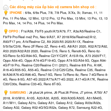
Các dòng máy của ốp bảo vệ camera bên shop có
:
​
IPHONE
: 6/6s, 6/6s Plus, 7/8, 7/8 Plus, X/Xs, Xr, Xsmax, 11, 11
Pro, 11 Pro Max, 12 Mini, 12/12 Pro, 12 Pro Max, 13 Mini, 13 Pro, 13, 13
Pro Max, 14, 14 Pro, 14 Plus, 14 Pro Max.
OPPO
: F1s/A59, F5/F5 youth/A73/A79, F7, A3s/A5/Realme C1,
F9/F9 Pro/Real me2 Pro, Neo 9/A37, A7 2018/A5s/Realme2/A12,
A93/F17 pro, A1k/Realme C2, A9 2020/A5 2020/A11X, Realme
5/5i/5s/C3/6i, Reno 2F/Reno 2Z, Reno 4-4G, A8/A31 2020, A52/A72/A92,
A53 2020/A32/A33 2020, Realme C15, Reno 5, Reno6-5G, Reno 6z-
5G/Reno 5z-5G/A94-5G, Realme C21Y/C25Y, A15/A15s, A73 2020/F17,
Oppo A54-4G, Oppo A74-4G/F19-4G, Oppo A74-5G/A54-5G, Oppo A94-
4G/F19 Pro, Realme C20/Realme C11 (2021), Realme 8/8 Pro, A16K,
A16-4G/A55-5G, A55-4G, Realme C12/C25/C25s, Realme C35, Realme
9i/A36/A76-4G/A96-4G, Reno7-5G, Reno 7z/Reno 8z, Reno 7-4G/Reno 8-
4G, Reno 8-5G, A57-4G 2022/A77s/A77-4G 2022, A17-4G/A17K, Realme
C30/C30s, Realme C33-4G, Reno 8T-5G.
SAMSUNG
: J4 plus/J4 prime, J6 Plus/J6 Prime, J7 prime, A750/ A7
2018, A10/M10, A10S, A20/A30, A20S, A50/A30S/A50S, A51/M40S,
A11/M11, Galaxy A21s, Galaxy A31, Galaxy A12, Galaxy A03s/A02s,
Galaxy A32, Galaxy A52-4G/5G/A52s, Galaxy A72, Samsung A22-4G,