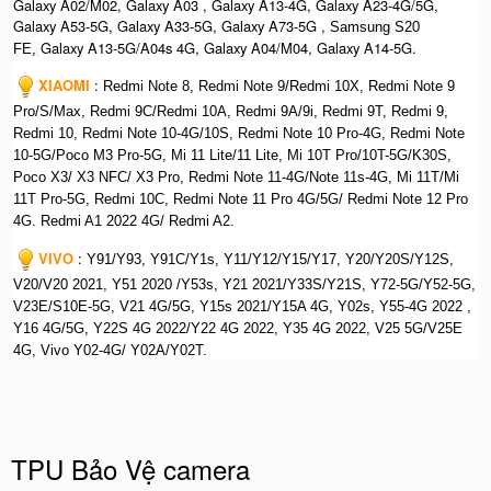
Galaxy A02/M02, Galaxy A03 , Galaxy A13-4G, Galaxy A23-4G/5G,
Galaxy A53-5G, Galaxy A33-5G, Galaxy A73-5G ,
Samsung S20
Galaxy A13-5G/A04s 4G, Galaxy A04/M04, Galaxy A14-5G.
FE,
XIAOMI
:
Redmi Note 8, Redmi Note 9/Redmi 10X, Redmi Note 9
Pro/S/Max, Redmi 9C/Redmi 10A, Redmi 9A/9i, Redmi 9T, Redmi 9,
Redmi 10, Redmi Note 10-4G/10S, Redmi Note 10 Pro-4G, Redmi Note
10-5G/Poco M3 Pro-5G, Mi 11 Lite/11 Lite, Mi 10T Pro/10T-5G/K30S,
Poco X3/ X3 NFC/ X3 Pro, Redmi Note 11-4G/Note 11s-4G, Mi 11T/Mi
11T Pro-5G, Redmi 10C, Redmi Note 11 Pro 4G/5G/ Redmi Note 12 Pro
4G. Redmi A1 2022 4G/ Redmi A2.
VIVO
:
Y91/Y93, Y91C/Y1s, Y11/Y12/Y15/Y17, Y20/Y20S/Y12S,
V20/V20 2021, Y51 2020 /Y53s, Y21 2021/Y33S/Y21S, Y72-5G/Y52-5G,
V23E/S10E-5G, V21 4G/5G, Y15s 2021/Y15A 4G, Y02s, Y55-4G 2022 ,
Y16 4G/5G, Y22S 4G 2022/Y22 4G 2022, Y35 4G 2022, V25 5G/V25E
4G, Vivo Y02-4G/ Y02A/Y02T.
TPU Bảo Vệ camera