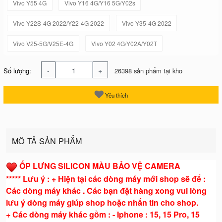
Vivo Y55 4G
Vivo Y16 4G/Y16 5G/Y02s
Vivo Y22S-4G 2022/Y22-4G 2022
Vivo Y35-4G 2022
Vivo V25-5G/V25E-4G
Vivo Y02 4G/Y02A/Y02T
-
+
Số lượng:
26398 sản phẩm tại kho
Yêu thích
MÔ TẢ SẢN PHẨM
ỐP LƯNG SILICON MÀU BẢO VỆ CAMERA
***** Lưu ý : + Hiện tại các dòng máy mới shop sẽ để :
Các dòng máy khác . Các bạn đặt hàng xong vui lòng
lưu ý dòng máy giúp shop hoặc nhắn tin cho shop.
+ Các dòng máy khác gồm : - Iphone : 15, 15 Pro, 15