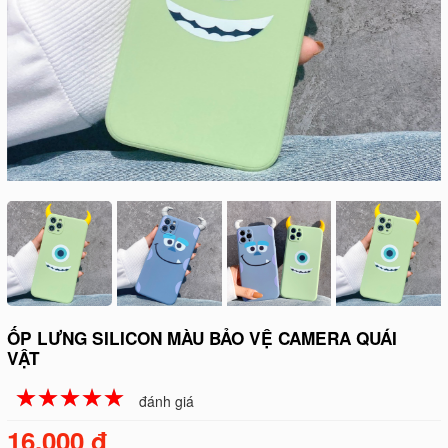
ỐP LƯNG SILICON MÀU BẢO VỆ CAMERA QUÁI
VẬT
☆
★
☆
★
☆
★
☆
★
☆
★
đánh giá
16.000 đ