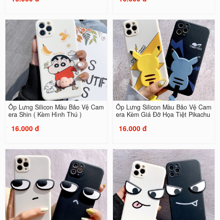
Ốp Lưng Silicon Màu Bảo Vệ Cam
Ốp Lưng Silicon Màu Bảo Vệ Cam
era Shin ( Kèm Hình Thú )
era Kèm Giá Đỡ Họa Tiệt Pikachu
16.000 đ
16.000 đ