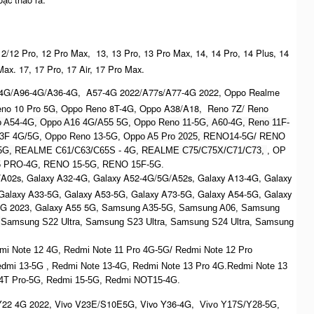
 12/12 Pro, 12 Pro Max, 13, 13 Pro, 13 Pro Max, 14, 14 Pro, 14 Plus, 14
ax. 17, 17 Pro, 17 Air, 17 Pro Max.
-4G/A96-4G/A36-4G, A57-4G 2022/A77s/A77-4G 2022, Oppo Realme
no 10 Pro 5G, Oppo Reno 8T-4G, Oppo A38/A18, Reno 7Z/ Reno
o A54-4G, Oppo A16 4G/A55 5G, Oppo Reno 11-5G, A60-4G, Reno 11F-
3F 4G/5G, Oppo Reno 13-5G, O
ppo A5 Pro 2025, R
ENO14-5G/ RENO
5G,
REALME C61/C63/C65S - 4G,
REALME C75/C75X/C71/C73,
, OP
 PRO-4G, RENO 15-5G, RENO 15F-5G.
A02s, Galaxy A32-4G, Galaxy A52-4G/5G/A52s, Galaxy A13-4G, Galaxy
alaxy A33-5G, Galaxy A53-5G, Galaxy A73-5G, Galaxy A54-5G, Galaxy
5G 2023, Galaxy A55 5G, S
amsung A35-5G, Samsung A06, Samsung
 S
amsung S22 Ultra,
S
amsung S23 Ultra,
S
amsung S24 Ultra,
S
amsung
mi Note 12 4G,
Redmi Note 11 Pro 4G-5G/ Redmi Note 12 Pro
dmi 13-5G , Redmi Note 13-4G, Redmi Note 13 Pro 4G.R
edmi Note 13
14T Pro-5G,
Redmi 15-5G, Redmi NOT15-4G.
Y22 4G 2022, Vivo V23E/S10E5G, Vivo Y36-4G,
Vivo Y17S/Y28-5G,