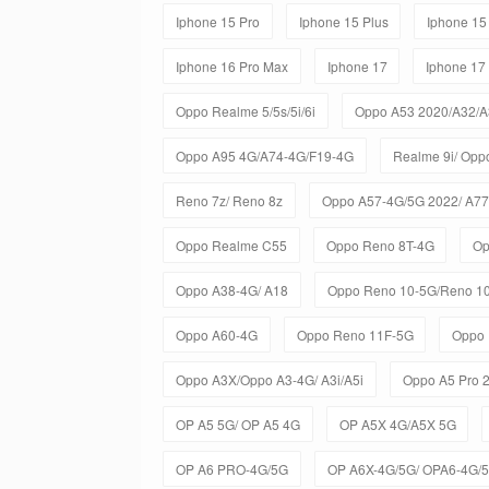
Iphone 15 Pro
Iphone 15 Plus
Iphone 15
Iphone 16 Pro Max
Iphone 17
Iphone 17
Oppo Realme 5/5s/5i/6i
Oppo A53 2020/A32/A
Oppo A95 4G/A74-4G/F19-4G
Realme 9i/ Opp
Reno 7z/ Reno 8z
Oppo A57-4G/5G 2022/ A77
Oppo Realme C55
Oppo Reno 8T-4G
Op
Oppo A38-4G/ A18
Oppo Reno 10-5G/Reno 10
Oppo A60-4G
Oppo Reno 11F-5G
Oppo 
Oppo A3X/Oppo A3-4G/ A3i/A5i
Oppo A5 Pro 
OP A5 5G/ OP A5 4G
OP A5X 4G/A5X 5G
OP A6 PRO-4G/5G
OP A6X-4G/5G/ OPA6-4G/