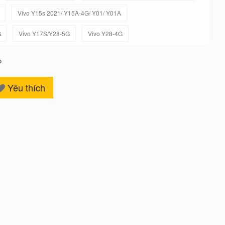
Vivo Y15s 2021/ Y15A-4G/ Y01/ Y01A
G
Vivo Y17S/Y28-5G
Vivo Y28-4G
o
Yêu thích