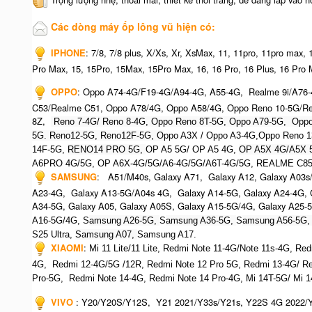
Các dòng máy ốp lông vũ hiện có:
IPHONE
: 7/8, 7/8 plus, X/Xs, Xr, XsMax, 11, 11pro, 11pro max,
Pro Max, 15, 15Pro, 15Max, 15Pro Max, 16, 16 Pro, 16 Plus, 16 Pro M
OPPO
:
Oppo A74-4G/F19-4G/A94-4G, A55-4G, Realme 9i/A76
C53/Realme C51, Oppo A78/4G, Oppo A58/4G, Oppo Reno 10-5G/Re
8Z,
Reno 7-4G/ Reno 8-4G, Oppo Reno 8T-5G, Oppo A79-5G, O
pp
5G. Reno12-5G, Reno12F-5G, O
ppo A3X / Oppo A3-4G,Oppo Reno 1
14F-5G,
RENO14 PRO 5G,
OP A5 5G/ OP A5 4G,
OP A5X 4G/A5X 
A6PRO 4G/5G, OP A6X-4G/5G/A6-4G/5G/A6T-4G/5G, REALME C85
SAMSUNG
: A51/M40s, Galaxy A71, Galaxy A12, Galaxy A03s/
A23-4G, Galaxy A13-5G/A04s 4G, Galaxy A14-5G, Galaxy A24-4G, G
A34-5G, Galaxy A05, Galaxy A05S, Galaxy A15-5G/4G, Galaxy A25-
A16-5G/4G, S
amsung A26-5G,
S
amsung A36-5G,
S
amsung A56-5G,
S25 Ultra,
Samsung A07,
Samsung A17.
XIAOMI
:
Mi 11 Lite/11 Lite,
Redmi Note 11-4G/Note 11s-4G, Red
4G,
Redmi 12-4G/5G /12R,
Redmi Note 12 Pro 5G,
Redmi 13-4G/ Re
Pro-5G, Redmi Note 14-4G, Redmi Note 14 Pro-4G, Mi 14T-5G/ Mi 
VIVO
: Y20/Y20S/Y12S, Y21 2021/Y33s/Y21s, Y22S 4G 2022/