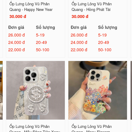
Ốp Lưng Lông Vũ Phản
Ốp Lưng Lông Vũ Phản
Quang - Happy New Year
Quang - Hồng Phát Tài
30.000 đ
30.000 đ
Đơn giá
Số lượng
Đơn giá
Số lượng
26.000 đ
5-19
26.000 đ
5-19
24.000 đ
20-49
24.000 đ
20-49
22.000 đ
50-100
22.000 đ
50-100
Ốp Lưng Lông Vũ Phản
Ốp Lưng Lông Vũ Phản
Quang - Mẫu Đồng Tiền Xoay
Quang - Many Flowers