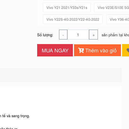
Vivo Y21 2021/Y33s/Y21s
Vivo V23E/S10E 5G
Vivo Y22S-4G 2022/Y22-4G 2022
Vivo Y36-4
-
+
Số lượng:
sản phẩm tại kh
MUA NGAY
Thêm vào giỏ
 tế và sang trọng.
oặc tháo ra.