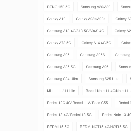
RENO 15F-5G
Samsung A20/A30
Sams
Galaxy A12
Galaxy A03s/A02s
Galaxy A
Samsung A13-4G/A13-5G/A04S-4G
Galaxy A
Galaxy A73 5G
Galaxy A14 4G/5G
Galax
Samsung A05
Samsung A05S
Samsung
Samsung A35-5G
Samsung A06
Samsun
Samsung S24 Ultra
Samsung S25 Ultra
Mi 11 Lite/ 11 Lite
Redmi Note 11 4G/Note 11s
Redmi 12C 4G/ Redmi 11A/ Poco C55
Redmi 
Redmi 13-4G/ Redmi 13-5G
Redmi Note 13-4
REDMI 15-5G
REDMI NOT15-4G/NOT15-5G