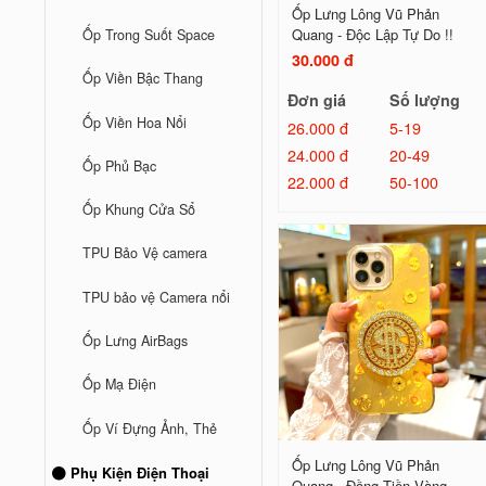
Ốp Lưng Lông Vũ Phản
Quang - Độc Lập Tự Do !!
Ốp Trong Suốt Space
30.000 đ
Ốp Viền Bậc Thang
Đơn giá
Số lượng
Ốp Viền Hoa Nổi
26.000 đ
5-19
24.000 đ
20-49
Ốp Phủ Bạc
22.000 đ
50-100
Ốp Khung Cửa Sổ
TPU Bảo Vệ camera
TPU bảo vệ Camera nổi
Ốp Lưng AirBags
Ốp Mạ Điện
Ốp Ví Đựng Ảnh, Thẻ
Ốp Lưng Lông Vũ Phản
Phụ Kiện Điện Thoại
Quang - Đồng Tiền Vàng...