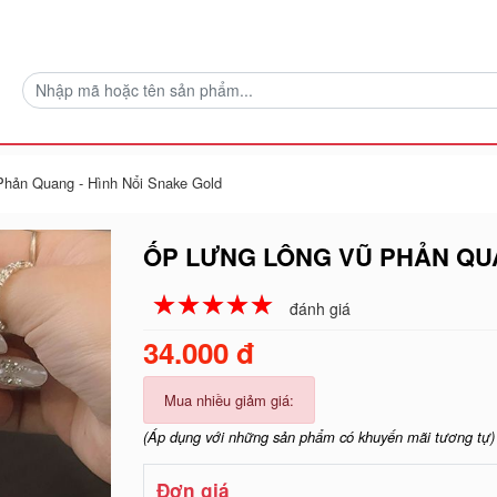
hản Quang - Hình Nổi Snake Gold
ỐP LƯNG LÔNG VŨ PHẢN QUA
☆
★
☆
★
☆
★
☆
★
☆
★
đánh giá
34.000 đ
Mua nhiều giảm giá:
(Áp dụng với những sản phẩm có khuyến mãi tương tự)
Đơn giá