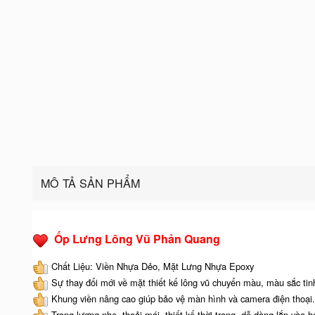
MÔ TẢ SẢN PHẨM
Ốp Lưng Lông Vũ Phản Quang
Chất Liệu: Viền Nhựa Dẻo, Mặt Lưng Nhựa Epoxy
Sự thay đổi mới về mặt thiết kế lông vũ chuyển màu, màu sắc tinh
Khung viền nâng cao giúp bảo vệ màn hình và camera điện thoại.
Trọng lượng nhẹ, thoải mái, thiết kế thời trang, dễ dàng lắp vào h