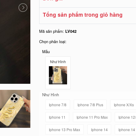
Tổng sản phẩm trong giỏ hàng
Mã sản phẩm:
LV042
Chọn phân loại:
Mẫu
Như Hình
Như Hình
Iphone 7/8
Iphone 7/8 Plus
Iphone X/Xs
Iphone 11
Iphone 11 Pro Max
Iphone 12
Iphone 13 Pro Max
Iphone 14
Iphone 14