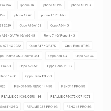
 Pro Max
Iphone 16
Iphone 16 Pro
Iphone 16 Plus
 Pro
Iphone 17 Air
Iphone 17 Pro Max
33 2020
Oppo A15/A15S
Oppo A54-4G
o A36 4G/ A76 4G/ A96 4G
Reno 7-4G/ Reno 8-4G
s/ A77 4G 2022
Oppo A17 4G/A17K
Oppo Reno 8T-5G
po Realme C53/Realme C51
Oppo A58-4G
Oppo A78-4G
 Pro-5G
Oppo A79-5G
Oppo Reno 11 5G
Reno 12-5G
Oppo Reno 12F-5G
2025
RENO14-5G/ RENO 14F-5G
RENO14 PRO 5G
REALME C61/C63/C65S - 4G
REALME C75/C75X/C71/C73
5G/A6T-4G/5G
REALME C85 PRO-4G
RENO 15 PRO-5G