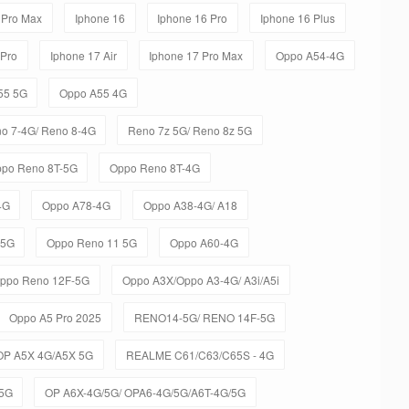
 Pro Max
Iphone 16
Iphone 16 Pro
Iphone 16 Plus
 Pro
Iphone 17 Air
Iphone 17 Pro Max
Oppo A54-4G
55 5G
Oppo A55 4G
o 7-4G/ Reno 8-4G
Reno 7z 5G/ Reno 8z 5G
po Reno 8T-5G
Oppo Reno 8T-4G
4G
Oppo A78-4G
Oppo A38-4G/ A18
-5G
Oppo Reno 11 5G
Oppo A60-4G
ppo Reno 12F-5G
Oppo A3X/Oppo A3-4G/ A3i/A5i
Oppo A5 Pro 2025
RENO14-5G/ RENO 14F-5G
OP A5X 4G/A5X 5G
REALME C61/C63/C65S - 4G
5G
OP A6X-4G/5G/ OPA6-4G/5G/A6T-4G/5G