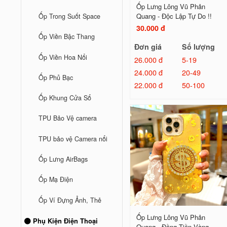
Ốp Lưng Lông Vũ Phản
Quang - Độc Lập Tự Do !!
Ốp Trong Suốt Space
30.000 đ
Ốp Viền Bậc Thang
Đơn giá
Số lượng
Ốp Viền Hoa Nổi
26.000 đ
5-19
24.000 đ
20-49
Ốp Phủ Bạc
22.000 đ
50-100
Ốp Khung Cửa Sổ
TPU Bảo Vệ camera
TPU bảo vệ Camera nổi
Ốp Lưng AirBags
Ốp Mạ Điện
Ốp Ví Đựng Ảnh, Thẻ
Ốp Lưng Lông Vũ Phản
Phụ Kiện Điện Thoại
Quang - Đồng Tiền Vàng...