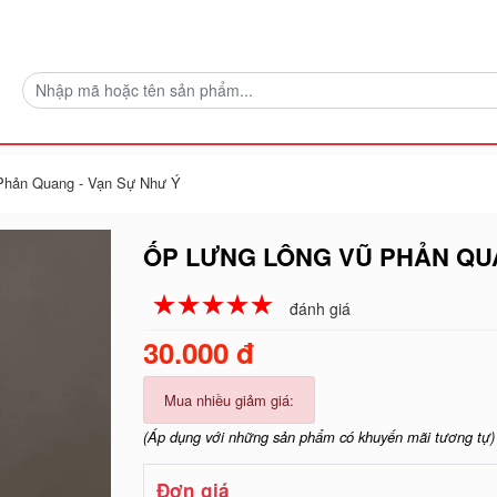
Phản Quang - Vạn Sự Như Ý
ỐP LƯNG LÔNG VŨ PHẢN QUA
☆
★
☆
★
☆
★
☆
★
☆
★
đánh giá
30.000 đ
Mua nhiều giảm giá:
(Áp dụng với những sản phẩm có khuyến mãi tương tự)
Đơn giá