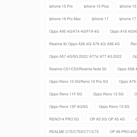
Iphone 15 Pro
Iphone 15 Plus
Iphone 15
Iphone 16 Pro Max
Iphone 17
Iphone 17
Oppo A95 4G/A74-4G/F19-4G
Oppo A16 4G/A
Realme 9i/ Oppo A36 4G/ A76 4G/ A96 4G
Ren
Oppo A57-4G/5G 2022/ A77s/ A77 4G 2022
Op
Realme C51/C53/Realme Note 50
Oppo A58-
Oppo Reno 10-5G/Reno 10 Pro-5G
Oppo A79
Oppo Reno 11F-5G
Oppo Reno 12-5G
O
Oppo Reno 13F-4G/5G
Oppo Reno 13-5G
RENO14 PRO 5G
OP A5 5G/ OP A5 4G
REALME C75/C75X/C71/C73
OP A6 PRO-4G/