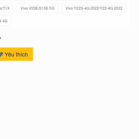
s/T1X
Vivo V23E/S10E 5G
Vivo Y22S-4G 2022/Y22-4G 2022
8-4G
o
Yêu thích