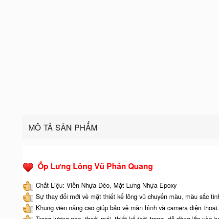
MÔ TẢ SẢN PHẨM
Ốp Lưng Lông Vũ Phản Quang
Chất Liệu: Viền Nhựa Dẻo, Mặt Lưng Nhựa Epoxy
Sự thay đổi mới về mặt thiết kế lông vũ chuyển màu, màu sắc tinh
Khung viền nâng cao giúp bảo vệ màn hình và camera điện thoại.
Trọng lượng nhẹ, thoải mái, thiết kế thời trang, dễ dàng lắp vào h