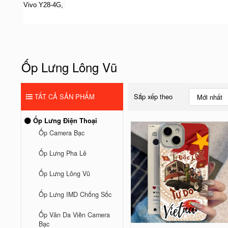
V
ivo Y28-4G,
Ốp Lưng Lông Vũ
TẤT CẢ SẢN PHẨM
Sắp xếp theo
Mới nhất
Ốp Lưng Điện Thoại
Ốp Camera Bạc
Ốp Lưng Pha Lê
Ốp Lưng Lông Vũ
Ốp Lưng IMD Chống Sốc
Ốp Vân Da Viền Camera
Bạc