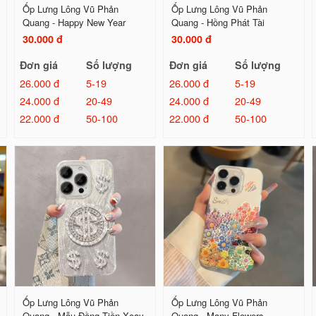
Ốp Lưng Lông Vũ Phản
Ốp Lưng Lông Vũ Phản
Quang - Happy New Year
Quang - Hồng Phát Tài
30.000 đ
30.000 đ
Đơn giá
Số lượng
Đơn giá
Số lượng
26.000 đ
5-19
26.000 đ
5-19
24.000 đ
20-49
24.000 đ
20-49
22.000 đ
50-100
22.000 đ
50-100
Ốp Lưng Lông Vũ Phản
Ốp Lưng Lông Vũ Phản
Quang - Mẫu Đồng Tiền Xoay
Quang - Many Flowers