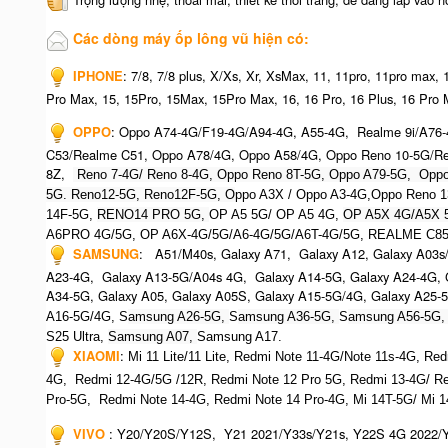
Các dòng máy ốp lông vũ hiện có:
IPHONE
: 7/8, 7/8 plus, X/Xs, Xr, XsMax, 11, 11pro, 11pro max,
Pro Max, 15, 15Pro, 15Max, 15Pro Max, 16, 16 Pro, 16 Plus, 16 Pro M
OPPO
:
Oppo A74-4G/F19-4G/A94-4G, A55-4G, Realme 9i/A76
C53/Realme C51, Oppo A78/4G, Oppo A58/4G, Oppo Reno 10-5G/Re
8Z,
Reno 7-4G/ Reno 8-4G, Oppo Reno 8T-5G, Oppo A79-5G, O
pp
5G. Reno12-5G, Reno12F-5G, O
ppo A3X / Oppo A3-4G,Oppo Reno 1
14F-5G,
RENO14 PRO 5G,
OP A5 5G/ OP A5 4G,
OP A5X 4G/A5X 
A6PRO 4G/5G, OP A6X-4G/5G/A6-4G/5G/A6T-4G/5G, REALME C85
SAMSUNG
: A51/M40s, Galaxy A71, Galaxy A12, Galaxy A03s/
A23-4G, Galaxy A13-5G/A04s 4G, Galaxy A14-5G, Galaxy A24-4G, G
A34-5G, Galaxy A05, Galaxy A05S, Galaxy A15-5G/4G, Galaxy A25-
A16-5G/4G, S
amsung A26-5G,
S
amsung A36-5G,
S
amsung A56-5G,
S25 Ultra,
Samsung A07,
Samsung A17.
XIAOMI
:
Mi 11 Lite/11 Lite,
Redmi Note 11-4G/Note 11s-4G, Red
4G,
Redmi 12-4G/5G /12R,
Redmi Note 12 Pro 5G,
Redmi 13-4G/ Re
Pro-5G, Redmi Note 14-4G, Redmi Note 14 Pro-4G, Mi 14T-5G/ Mi 
VIVO
: Y20/Y20S/Y12S, Y21 2021/Y33s/Y21s, Y22S 4G 2022/