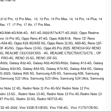
 12/12 Pro, 12 Pro Max, 13, 13 Pro, 13 Pro Max, 14, 14 Pro, 14 Plus, 14
ax. 17, 17 Pro, 17 Air, 17 Pro Max.
-4G/A96-4G/A36-4G, A57-4G 2022/A77s/A77-4G 2022, Oppo Realme
no 10 Pro 5G, Oppo Reno 8T-4G, Oppo A38/A18, Reno 7Z/ Reno
o A54-4G, Oppo A16 4G/A55 5G, Oppo Reno 11-5G, A60-4G, Reno 11F-
3F 4G/5G, Oppo Reno 13-5G, O
ppo A5 Pro 2025, R
ENO14-5G/ RENO
5G,
REALME C61/C63/C65S - 4G,
REALME C75/C75X/C71/C73,
, OP
 PRO-4G, RENO 15-5G, RENO 15F-5G.
A02s, Galaxy A32-4G, Galaxy A52-4G/5G/A52s, Galaxy A13-4G, Galaxy
alaxy A33-5G, Galaxy A53-5G, Galaxy A73-5G, Galaxy A54-5G, Galaxy
5G 2023, Galaxy A55 5G, S
amsung A35-5G, Samsung A06, Samsung
 S
amsung S22 Ultra,
S
amsung S23 Ultra,
S
amsung S24 Ultra,
S
amsung
mi Note 12 4G,
Redmi Note 11 Pro 4G-5G/ Redmi Note 12 Pro
dmi 13-5G , Redmi Note 13-4G, Redmi Note 13 Pro 4G.R
edmi Note 13
14T Pro-5G,
Redmi 15-5G, Redmi NOT15-4G.
Y22 4G 2022, Vivo V23E/S10E5G, Vivo Y36-4G,
Vivo Y17S/Y28-5G,