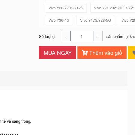
Vivo Y20/Y20S/Y12S
Vivo Y21 2021/Y33s/Y21
Vivo Y36-4G
Vivo Y17S/Y28-5G
Vivo Y2
-
+
Số lượng:
sản phẩm tại kh
MUA NGAY
Thêm vào giỏ
 tế và sang trọng.
oặc tháo ra.