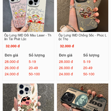
Ốp Lưng IMD Đổi Màu Laser - Th
Ốp Lưng IMD Chống Sốc - Phúc L
ần Tài Phát Lộc
ộc Thọ
32.000 đ
32.000 đ
Đơn giá
Số lượng
Đơn giá
Số lượng
28.000 đ
5-19
28.000 đ
5-19
26.000 đ
20-49
26.000 đ
20-49
24.000 đ
50-100
24.000 đ
50-100