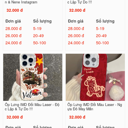
n & Nene Instagram
c Lập Tự Do !!!
32.000 đ
32.000 đ
Đơn giá
Số lượng
Đơn giá
Số lượng
28.000 đ
5-19
28.000 đ
5-19
26.000 đ
20-49
26.000 đ
20-49
24.000 đ
50-100
24.000 đ
50-100
Ốp Lưng IMD Đổi Màu Laser - Độ
Ốp Lưng IMD Đổi Màu Laser - Ng
c Lập & Tự Do !!!
ựa Đỏ May Mắn
32.000 đ
32.000 đ
Đơn giá
Số lượng
Đơn giá
Số lượng