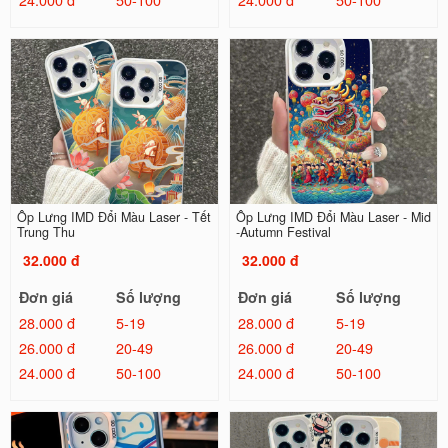
Ốp Lưng IMD Đổi Màu Laser - Tết
Ốp Lưng IMD Đổi Màu Laser - Mid
Trung Thu
-Autumn Festival
32.000 đ
32.000 đ
Đơn giá
Số lượng
Đơn giá
Số lượng
28.000 đ
5-19
28.000 đ
5-19
26.000 đ
20-49
26.000 đ
20-49
24.000 đ
50-100
24.000 đ
50-100