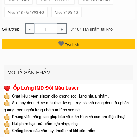
Vivo Y18 4G / Y03 4G
Vivo Y19S 4G
-
+
Số lượng:
31167 sản phẩm tại kho
Yêu thích
MÔ TẢ SẢN PHẨM
Ốp Lưng IMD Đổi Màu Laser
Chất liệu : viền silicon dẻo chống sốc, lưng nhựa nhám.
Sự thay đổi mới về mặt thiết kế ốp lưng có khả năng đổi màu phản
quang, bên ngoài lưng nhám in hình sắc nét.
Khung viền nâng cao giúp bảo vệ màn hình và camera điện thoại.
Nút phím bạc, nút bấm cực nhạy, nhẹ
Chống bám dấu vân tay, thoải mái khi cầm nắm.