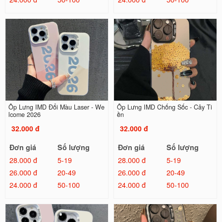
Ốp Lưng IMD Đổi Màu Laser - We
Ốp Lưng IMD Chống Sốc - Cây Ti
lcome 2026
ền
32.000 đ
32.000 đ
Đơn giá
Số lượng
Đơn giá
Số lượng
28.000 đ
5-19
28.000 đ
5-19
26.000 đ
20-49
26.000 đ
20-49
24.000 đ
50-100
24.000 đ
50-100