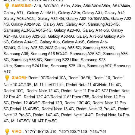
SAMSUNG
:
A10, A20/A30, A10s, A20s, A50/A30s/A50s, A51/M40s,
Galaxy A71, Galaxy A11/M11, Galaxy A21s, Galaxy A31, Galaxy A12,
Galaxy A03s/A02s, Galaxy A32-4G, Galaxy A52-4G/5G/A52s, Galaxy A22
4G, Galaxy A02/M02, Galaxy A03, Galaxy A04, S
amsung A13-4G,
, Galaxy A23-4G, Galaxy A14-5G, Galaxy
Samsung A13-5G/A04S-4G
A24-4G, Galaxy A33-5G, Galaxy A53-5G, Galaxy A73-5G Galaxy A54-
5G, Galaxy A34-5G, Galaxy A05, Galaxy A05S, Galaxy A15-
5G/4G, Galaxy A25-5G 2023.Galaxy A55-5G, Sa
msung A35-5G,
Samsung A06, Samsung A16-5G/4G. S
amsung A26-5G,
S
amsung A36-
5G,
S
amsung A56-5G, S
amsung S22 Ultra,
S
amsung S23
Ultra,
S
amsung S24 Ultra,
S
amsung S25 Ultra,
Samsung A07,
Samsung
A17.
XIAOMI
:
Redmi 9C/Redmi 10A, Redmi 9A/9i, Redmi 10, Redmi
Note 10-4G/10S, Mi 11 Lite/11 Lite, Redmi Note 11-4G/Note 11s-4G,
Redmi 10C, Redmi Note 12 4G,
Redmi Note 11 Pro 4G-5G/ Redmi Note
12 Pro 4G, Redmi 12C 4G/Redmi 11A/ Poco C55, Redmi Note 12 Pro
5G, Redmi 12-4G/5G /Redmi 12R, Redmi 13C-4G,
Redmi Note 12 Pro
5G,Redmi 13-4G/5G, Redmi Note 13-4G, Redmi Note 13 Pro 4G, R
edmi
Note 13 Pro-5G, Redmi 14C-4G, Redmi Note 14-4G, Redmi Note 14 Pro-
4G, Mi 14T-5G/ Mi 14T Pro-5G.
VIVO
:
Y17/Y15/Y12/U10, Y20/Y20S/Y12S, Y53s/Y51