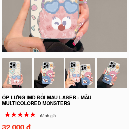
ỐP LƯNG IMD ĐỔI MÀU LASER - MẪU
MULTICOLORED MONSTERS
☆
★
☆
★
☆
★
☆
★
☆
★
đánh giá
32.000 đ