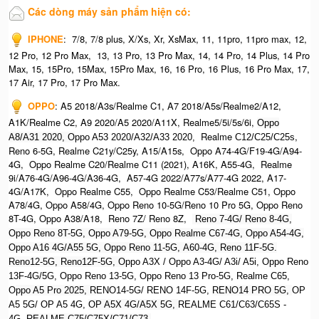
Các dòng máy sản phẩm hiện có:
IPHONE
:
7/8, 7/8 plus, X/Xs, Xr, XsMax, 11, 11pro, 11pro max, 12,
12 Pro, 12 Pro Max, 13, 13 Pro, 13 Pro Max, 14, 14 Pro, 14 Plus, 14 Pro
Max, 15, 15Pro, 15Max, 15Pro Max,
16, 16 Pro, 16 Plus, 16 Pro Max, 17,
17 Air, 17 Pro, 17 Pro Max.
OPPO
:
A5 2018/A3s/Realme C1, A7 2018/A5s/Realme2/A12,
A1K/Realme C2, A9 2020/A5 2020/A11X, Realme5/5i/5s/6i,
Oppo
Realme
,
A8/A31 2020, O
ppo A53 2020/A32/A33 2020,
C12/C25/C25s
Reno 6-5G, Realme C21y/C25y, A15/A15s, Oppo A74-4G/F19-4G/A94-
4G, Oppo Realme C20/Realme C11 (2021), A16K, A55-4G, Realme
9i/A76-4G/A96-4G/A36-4G, A57-4G 2022/A77s/A77-4G 2022, A17-
4G/A17K, Oppo Realme C55, Oppo Realme C53/Realme C51, Oppo
A78/4G, Oppo A58/4G, Oppo Reno 10-5G/Reno 10 Pro 5G, Oppo Reno
8T-4G, Oppo A38/A18, Reno 7Z/ Reno 8Z,
Reno 7-4G/ Reno 8-4G,
Oppo Reno 8T-5G, Oppo A79-5G, Oppo Realme C67-4G, O
ppo A54-4G,
Oppo A16 4G/A55 5G, Oppo Reno 11-5G, A60-4G, Reno 11F-5G.
Reno12-5G, Reno12F-5G, O
ppo A3X / Oppo A3-4G/ A3i/ A5i, Oppo Reno
13F-4G/5G, Oppo Reno 13-5G, Oppo Reno 13 Pro-5G, Realme C65,
O
ppo A5 Pro 2025, R
ENO14-5G/ RENO 14F-5G,
RENO14 PRO 5G,
OP
A5 5G/ OP A5 4G,
OP A5X 4G/A5X 5G,
REALME C61/C63/C65S -
4G,
REALME C75/C75X/C71/C73.