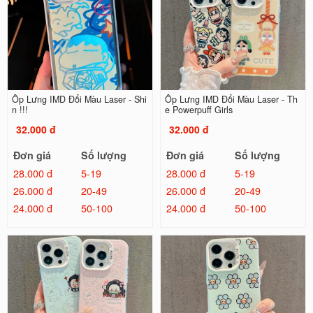
Ốp Lưng IMD Đổi Màu Laser - Shi
Ốp Lưng IMD Đổi Màu Laser - Th
n !!!
e Powerpuff Girls
32.000 đ
32.000 đ
Đơn giá
Số lượng
Đơn giá
Số lượng
28.000 đ
5-19
28.000 đ
5-19
26.000 đ
20-49
26.000 đ
20-49
24.000 đ
50-100
24.000 đ
50-100