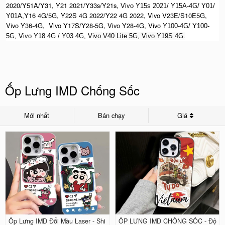
2020/Y51A/Y31, Y21 2021/Y33s/Y21s,
Vivo Y15s 2021/ Y15A-4G/ Y01/
,Y16 4G/5G, Y22S 4G 2022/Y22 4G 2022, Vivo V23E/S10E5G,
Y01A
Vivo Y36-4G, Vivo Y17S/Y28-5G, Vivo Y28-4G, Vivo
Y100-4G/ Y100-
5G, Vivo Y18 4G / Y03 4G, Vi
vo V40 Lite 5G, Vivo Y19S 4G.
Ốp Lưng IMD Chống Sốc
Mới nhất
Bán chạy
Giá
Ốp Lưng IMD Đổi Màu Laser - Shi
ỐP LƯNG IMD CHỐNG SỐC - Độ