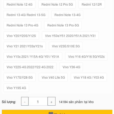
Redmi Note 12 4G
Redmi Note 12 Pro 5G
Redmi 12/12R
Redmi 13-4G/ Redmi 13-5G
Redmi Note 13-4G
Redmi Note 13 Pro-4G
Redmi Note 13 Pro-5G
Vivo Y20/Y20S/Y12S
Vivo Y53s/Y51 2020/Y51A 2021/Y31
Vivo Y21 2021/Y33s/Y21s
Vivo V23E/S10E 5G
Vivo Y15s 2021/ Y15A-4G/ Y01/ Y01A
Vivo Y16 4G/Y16 5G/Y02s
Vivo Y22S-4G 2022/Y22-4G 2022
Vivo Y36-4G
Vivo Y17S/Y28-5G
Vivo V40 Lite 5G
Vivo Y18 4G / Y03 4G
Vivo Y19S 4G
-
+
Số lượng:
14184 sản phẩm tại kho