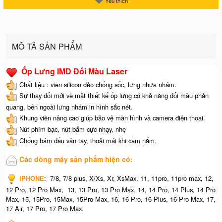
Yêu thích
MÔ TẢ SẢN PHẨM
Ốp Lưng IMD Đổi Màu Laser
Chất liệu : viền silicon dẻo chống sốc, lưng nhựa nhám.
Sự thay đổi mới về mặt thiết kế ốp lưng có khả năng đổi màu phản
quang, bên ngoài lưng nhám in hình sắc nét.
Khung viền nâng cao giúp bảo vệ màn hình và camera điện thoại.
Nút phím bạc, nút bấm cực nhạy, nhẹ
Chống bám dấu vân tay, thoải mái khi cầm nắm.
Các dòng máy sản phẩm hiện có:
IPHONE
:
7/8, 7/8 plus, X/Xs, Xr, XsMax, 11, 11pro, 11pro max, 12,
12 Pro, 12 Pro Max, 13, 13 Pro, 13 Pro Max, 14, 14 Pro, 14 Plus, 14 Pro
Max, 15, 15Pro, 15Max, 15Pro Max,
16, 16 Pro, 16 Plus, 16 Pro Max, 17,
17 Air, 17 Pro, 17 Pro Max.