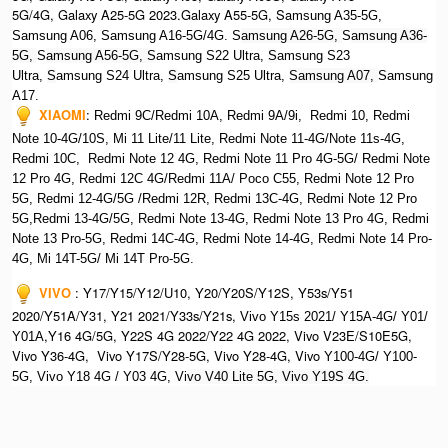
5G/4G, Galaxy A25-5G 2023.Galaxy A55-5G, Sa
msung A35-5G,
Samsung A06, Samsung A16-5G/4G. S
amsung A26-5G,
S
amsung A36-
5G,
S
amsung A56-5G, S
amsung S22 Ultra,
S
amsung S23
Ultra,
S
amsung S24 Ultra,
S
amsung S25 Ultra,
Samsung A07,
Samsung
A17.
XIAOMI
:
Redmi 9C/Redmi 10A, Redmi 9A/9i, Redmi 10, Redmi
Note 10-4G/10S, Mi 11 Lite/11 Lite, Redmi Note 11-4G/Note 11s-4G,
Redmi 10C, Redmi Note 12 4G,
Redmi Note 11 Pro 4G-5G/ Redmi Note
12 Pro 4G, Redmi 12C 4G/Redmi 11A/ Poco C55, Redmi Note 12 Pro
5G, Redmi 12-4G/5G /Redmi 12R, Redmi 13C-4G,
Redmi Note 12 Pro
5G,Redmi 13-4G/5G, Redmi Note 13-4G, Redmi Note 13 Pro 4G, R
edmi
Note 13 Pro-5G, Redmi 14C-4G, Redmi Note 14-4G, Redmi Note 14 Pro-
4G, Mi 14T-5G/ Mi 14T Pro-5G.
VIVO
:
Y17/Y15/Y12/U10, Y20/Y20S/Y12S, Y53s/Y51
2020/Y51A/Y31, Y21 2021/Y33s/Y21s,
Vivo Y15s 2021/ Y15A-4G/ Y01/
,Y16 4G/5G, Y22S 4G 2022/Y22 4G 2022, Vivo V23E/S10E5G,
Y01A
Vivo Y36-4G, Vivo Y17S/Y28-5G, Vivo Y28-4G, Vivo
Y100-4G/ Y100-
5G, Vivo Y18 4G / Y03 4G, Vi
vo V40 Lite 5G, Vivo Y19S 4G.