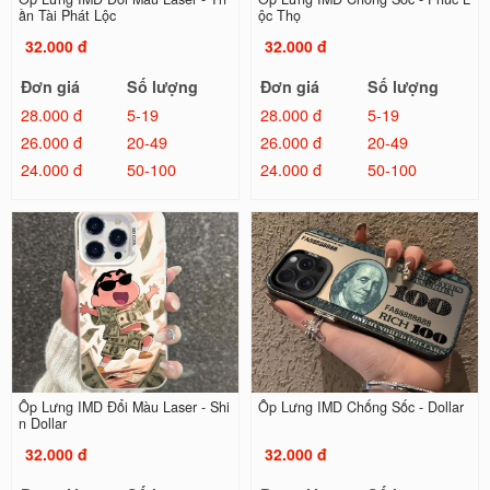
ần Tài Phát Lộc
ộc Thọ
32.000 đ
32.000 đ
Đơn giá
Số lượng
Đơn giá
Số lượng
28.000 đ
5-19
28.000 đ
5-19
26.000 đ
20-49
26.000 đ
20-49
24.000 đ
50-100
24.000 đ
50-100
Ốp Lưng IMD Đổi Màu Laser - Shi
Ốp Lưng IMD Chống Sốc - Dollar
n Dollar
32.000 đ
32.000 đ