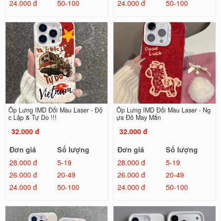
24.000 đ
50-100
24.000 đ
50-100
Ốp Lưng IMD Đổi Màu Laser - Độ
Ốp Lưng IMD Đổi Màu Laser - Ng
c Lập & Tự Do !!!
ựa Đỏ May Mắn
32.000 đ
32.000 đ
Đơn giá
Số lượng
Đơn giá
Số lượng
28.000 đ
5-19
28.000 đ
5-19
26.000 đ
20-49
26.000 đ
20-49
24.000 đ
50-100
24.000 đ
50-100