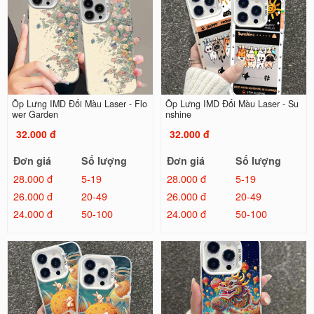
Ốp Lưng IMD Đổi Màu Laser - Flo
Ốp Lưng IMD Đổi Màu Laser - Su
wer Garden
nshine
32.000 đ
32.000 đ
Đơn giá
Số lượng
Đơn giá
Số lượng
28.000 đ
5-19
28.000 đ
5-19
26.000 đ
20-49
26.000 đ
20-49
24.000 đ
50-100
24.000 đ
50-100