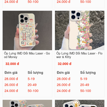
24.000 đ
50-100
24.000 đ
50-100
Ốp Lưng IMD Đổi Màu Laser - Go
Ốp Lưng IMD Đổi Màu Laser - Flo
od Money
wer & Kitty
32.000 đ
32.000 đ
Đơn giá
Số lượng
Đơn giá
Số lượng
28.000 đ
5-19
28.000 đ
5-19
26.000 đ
20-49
26.000 đ
20-49
24.000 đ
50-100
24.000 đ
50-100