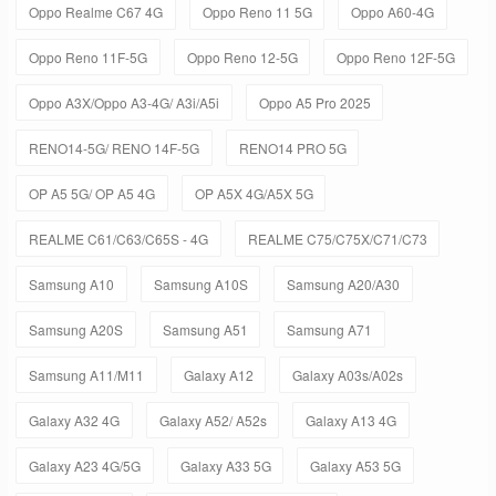
Oppo Realme C67 4G
Oppo Reno 11 5G
Oppo A60-4G
Oppo Reno 11F-5G
Oppo Reno 12-5G
Oppo Reno 12F-5G
Oppo A3X/Oppo A3-4G/ A3i/A5i
Oppo A5 Pro 2025
RENO14-5G/ RENO 14F-5G
RENO14 PRO 5G
OP A5 5G/ OP A5 4G
OP A5X 4G/A5X 5G
REALME C61/C63/C65S - 4G
REALME C75/C75X/C71/C73
Samsung A10
Samsung A10S
Samsung A20/A30
Samsung A20S
Samsung A51
Samsung A71
Samsung A11/M11
Galaxy A12
Galaxy A03s/A02s
Galaxy A32 4G
Galaxy A52/ A52s
Galaxy A13 4G
Galaxy A23 4G/5G
Galaxy A33 5G
Galaxy A53 5G