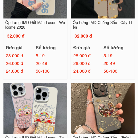
Ốp Lưng IMD Đổi Màu Laser - We
Ốp Lưng IMD Chống Sốc - Cây Ti
lcome 2026
ền
32.000 đ
32.000 đ
Đơn giá
Số lượng
Đơn giá
Số lượng
28.000 đ
5-19
28.000 đ
5-19
26.000 đ
20-49
26.000 đ
20-49
24.000 đ
50-100
24.000 đ
50-100
Ốp Lưng IMD Đổi Màu Laser - Th
Ốp Lưng IMD Chống Sốc - Phúc L