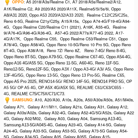
OPPO
:
A5 2018/A3s/Realme C1, A7 2018/A5s/Realme2/A12,
A1K/Realme C2, A9 2020/A5 2020/A11X, Realme5/5i/5s/6i,
Oppo
Realme
,
A8/A31 2020, O
ppo A53 2020/A32/A33 2020,
C12/C25/C25s
Reno 6-5G, Realme C21y/C25y, A15/A15s, Oppo A74-4G/F19-4G/A94-
4G, Oppo Realme C20/Realme C11 (2021), A16K, A55-4G, Realme
9i/A76-4G/A96-4G/A36-4G, A57-4G 2022/A77s/A77-4G 2022, A17-
4G/A17K, Oppo Realme C55, Oppo Realme C53/Realme C51, Oppo
A78/4G, Oppo A58/4G, Oppo Reno 10-5G/Reno 10 Pro 5G, Oppo Reno
8T-4G, Oppo A38/A18, Reno 7Z/ Reno 8Z,
Reno 7-4G/ Reno 8-4G,
Oppo Reno 8T-5G, Oppo A79-5G, Oppo Realme C67-4G, O
ppo A54-4G,
Oppo A16 4G/A55 5G, Oppo Reno 11-5G, A60-4G, Reno 11F-5G.
Reno12-5G, Reno12F-5G, O
ppo A3X / Oppo A3-4G/ A3i/ A5i, Oppo Reno
13F-4G/5G, Oppo Reno 13-5G, Oppo Reno 13 Pro-5G, Realme C65,
O
ppo A5 Pro 2025, R
ENO14-5G/ RENO 14F-5G,
RENO14 PRO 5G,
OP
A5 5G/ OP A5 4G,
OP A5X 4G/A5X 5G,
REALME C61/C63/C65S -
4G,
REALME C75/C75X/C71/C73.
SAMSUNG
:
A10, A20/A30, A10s, A20s, A50/A30s/A50s, A51/M40s,
Galaxy A71, Galaxy A11/M11, Galaxy A21s, Galaxy A31, Galaxy A12,
Galaxy A03s/A02s, Galaxy A32-4G, Galaxy A52-4G/5G/A52s, Galaxy A22
4G, Galaxy A02/M02, Galaxy A03, Galaxy A04, S
amsung A13-4G,
, Galaxy A23-4G, Galaxy A14-5G, Galaxy
Samsung A13-5G/A04S-4G
A24-4G, Galaxy A33-5G, Galaxy A53-5G, Galaxy A73-5G Galaxy A54-
5G, Galaxy A34-5G, Galaxy A05, Galaxy A05S, Galaxy A15-