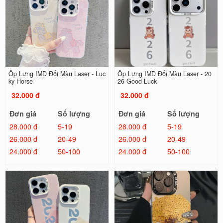
Ốp Lưng IMD Đổi Màu Laser - Luc
Ốp Lưng IMD Đổi Màu Laser - 20
ky Horse
26 Good Luck
32.000 đ
32.000 đ
Đơn giá
Số lượng
Đơn giá
Số lượng
28.000 đ
5-19
28.000 đ
5-19
26.000 đ
20-49
26.000 đ
20-49
24.000 đ
50-100
24.000 đ
50-100