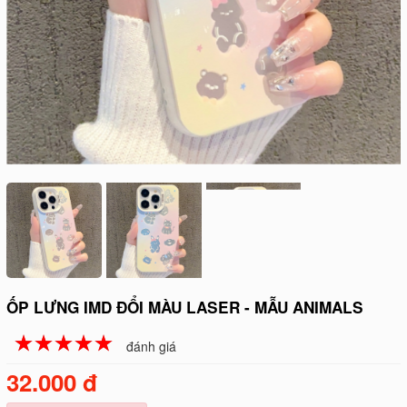
ỐP LƯNG IMD ĐỔI MÀU LASER - MẪU ANIMALS
☆
★
☆
★
☆
★
☆
★
☆
★
đánh giá
32.000 đ