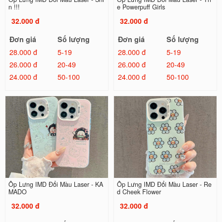
n !!!
e Powerpuff Girls
32.000 đ
32.000 đ
Đơn giá
Số lượng
Đơn giá
Số lượng
28.000 đ
5-19
28.000 đ
5-19
26.000 đ
20-49
26.000 đ
20-49
24.000 đ
50-100
24.000 đ
50-100
Ốp Lưng IMD Đổi Màu Laser - KA
Ốp Lưng IMD Đổi Màu Laser - Re
MADO
d Cheek Flower
32.000 đ
32.000 đ