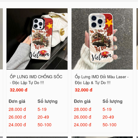
ỐP LƯNG IMD CHỐNG SỐC
Ốp Lưng IMD Đổi Màu Laser -
- Độc Lập Tự Do !!!
Độc Lập & Tự Do !!!
32.000 đ
32.000 đ
Đơn giá
Số lượng
Đơn giá
Số lượng
28.000 đ
5-19
28.000 đ
5-19
26.000 đ
20-49
26.000 đ
20-49
24.000 đ
50-100
24.000 đ
50-100