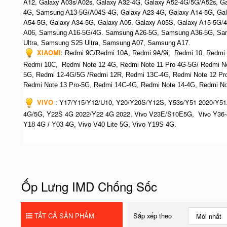
A12, Galaxy A03s/A02s, Galaxy A32-4G, Galaxy A52-4G/5G/A52s, G
, Galaxy A23-4G, Galaxy A14-5G, Ga
4G, Samsung A13-5G/A04S-4G
A54-5G, Galaxy A34-5G, Galaxy A05, Galaxy A05S, Galaxy A15-5G/
A06, Samsung A16-5G/4G. S
amsung A26-5G,
S
amsung A36-5G,
S
a
Ultra,
S
amsung S25 Ultra,
Samsung A07,
Samsung A17.
XIAOMI
:
Redmi 9C/Redmi 10A, Redmi 9A/9i, Redmi 10, Redmi No
Redmi 10C, Redmi Note 12 4G,
Redmi Note 11 Pro 4G-5G/ Redmi N
5G, Redmi 12-4G/5G /Redmi 12R, Redmi 13C-4G,
Redmi Note 12 Pr
R
edmi Note 13 Pro-5G, Redmi 14C-4G, Redmi Note 14-4G, Redmi Not
VIVO
:
Y17/Y15/Y12/U10, Y20/Y20S/Y12S, Y53s/Y51 2020/Y51
4G/5G, Y22S 4G 2022/Y22 4G 2022, Vivo V23E/S10E5G, Vivo Y36-
Y18 4G / Y03 4G, Vi
vo V40 Lite 5G, Vivo Y19S 4G.
Ốp Lưng IMD Chống Sốc
TẤT CẢ SẢN PHẨM
Sắp xếp theo
Mới nhất