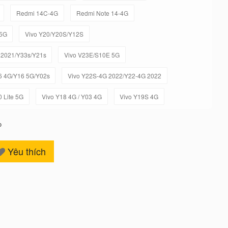
Redmi 14C-4G
Redmi Note 14-4G
-5G
Vivo Y20/Y20S/Y12S
 2021/Y33s/Y21s
Vivo V23E/S10E 5G
6 4G/Y16 5G/Y02s
Vivo Y22S-4G 2022/Y22-4G 2022
0 Lite 5G
Vivo Y18 4G / Y03 4G
Vivo Y19S 4G
o
Yêu thích