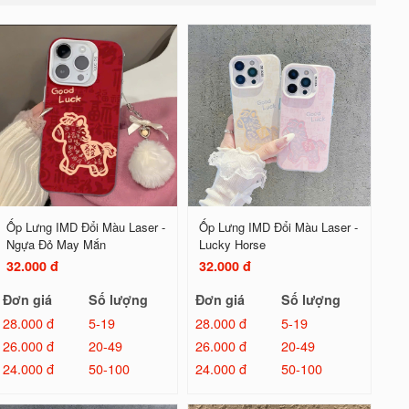
Ốp Lưng IMD Đổi Màu Laser -
Ốp Lưng IMD Đổi Màu Laser -
Ngựa Đỏ May Mắn
Lucky Horse
32.000 đ
32.000 đ
Đơn giá
Số lượng
Đơn giá
Số lượng
28.000 đ
5-19
28.000 đ
5-19
26.000 đ
20-49
26.000 đ
20-49
24.000 đ
50-100
24.000 đ
50-100