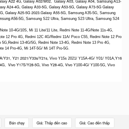
alaxy A22 4G, Galaxy A02/M02, Galaxy A03, Galaxy A04, S
amsung A13-
laxy A24-4G, Galaxy A33-5G, Galaxy A53-5G, Galaxy A73-5G Galaxy
4G, Galaxy A25-5G 2023.Galaxy A55-5G, Sa
msung A35-5G, Samsung
msung A56-5G, S
amsung S22 Ultra,
S
amsung S23 Ultra,
S
amsung S24
te 10-4G/10S, Mi 11 Lite/11 Lite, Redmi Note 11-4G/Note 11s-4G,
ote 12 Pro 4G, Redmi 12C 4G/Redmi 11A/ Poco C55, Redmi Note 12 Pro
o 5G,Redmi 13-4G/5G, Redmi Note 13-4G, Redmi Note 13 Pro 4G,
e 14 Pro-4G, Mi 14T-5G/ Mi 14T Pro-5G.
A/Y31, Y21 2021/Y33s/Y21s,
,Y16
Vivo Y15s 2021/ Y15A-4G/ Y01/ Y01A
4G, Vivo Y17S/Y28-5G, Vivo Y28-4G, Vivo
Y100-4G/ Y100-5G, Vivo
Bán chạy
Giá: Thấp đến cao
Giá: Cao đến thấp