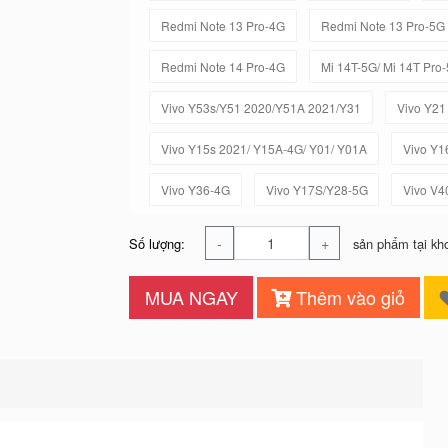
Redmi Note 13 Pro-4G
Redmi Note 13 Pro-5G
Redmi Note 14 Pro-4G
Mi 14T-5G/ Mi 14T Pro
Vivo Y53s/Y51 2020/Y51A 2021/Y31
Vivo Y21
Vivo Y15s 2021/ Y15A-4G/ Y01/ Y01A
Vivo Y1
Vivo Y36-4G
Vivo Y17S/Y28-5G
Vivo V4
-
+
Số lượng:
sản phẩm tại kh
MUA NGAY
Thêm vào giỏ