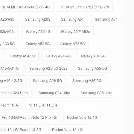
REALME C61/C63/C65S - 4G
REALME C75/C75X/C71/C73
 A20/A30
Samsung A20S
Samsung A51
Samsung A71
A03s/A02s
Galaxy A32 4G
Galaxy A52/ A52s
y A33 5G
Galaxy A53 5G
Galaxy A73 5G
Galaxy A54 5G
Galaxy A24-4G
Galaxy A34 5G
 A15-5G/4G
Samsung A25-5G 2023
Samsung A55-5G
g A16-4G/5G
Samsung A26-5G
Samsung A36-5G
msung S23 Ultra
Samsung S24 Ultra
Samsung S25 Ultra
 Redmi 10A
Mi 11 Lite/ 11 Lite
 Pro 4G/5G/Redmi Note 12 Pro 4G
Redmi Note 12 4G
dmi 13-4G/ Redmi 13-5G
Redmi Note 13-4G