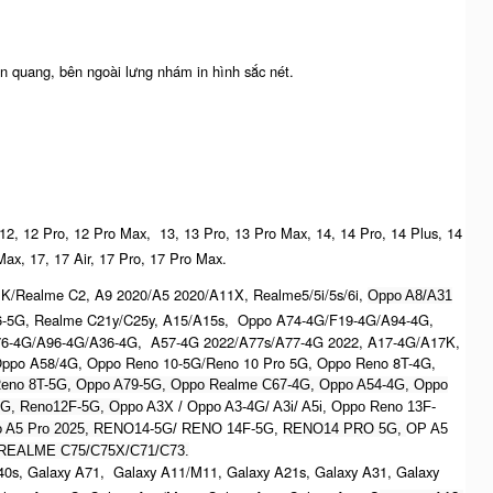
n quang, bên ngoài lưng nhám in hình sắc nét.
 12, 12 Pro, 12 Pro Max, 13, 13 Pro, 13 Pro Max, 14, 14 Pro, 14 Plus, 14
Max, 17, 17 Air, 17 Pro, 17 Pro Max.
K/Realme C2, A9 2020/A5 2020/A11X, Realme5/5i/5s/6i,
Oppo A8/A31
6-5G, Realme C21y/C25y, A15/A15s, Oppo A74-4G/F19-4G/A94-4G,
76-4G/A96-4G/A36-4G, A57-4G 2022/A77s/A77-4G 2022, A17-4G/A17K,
ppo A58/4G, Oppo Reno 10-5G/Reno 10 Pro 5G, Oppo Reno 8T-4G,
eno 8T-5G, Oppo A79-5G, Oppo Realme C67-4G, O
ppo A54-4G, Oppo
5G, Reno12F-5G, O
ppo A3X / Oppo A3-4G/ A3i/ A5i, Oppo Reno 13F-
 A5 Pro 2025, R
ENO14-5G/ RENO 14F-5G,
RENO14 PRO 5G,
OP A5
REALME C75/C75X/C71/C73.
0s, Galaxy A71, Galaxy A11/M11, Galaxy A21s, Galaxy A31, Galaxy