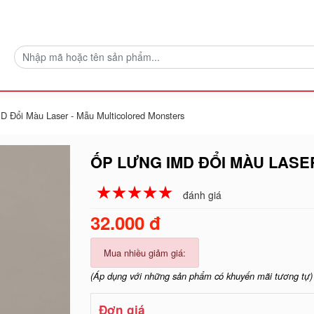
D Đổi Màu Laser - Mẫu Multicolored Monsters
ỐP LƯNG IMD ĐỔI MÀU LAS
☆
★
☆
★
☆
★
☆
★
☆
★
đánh giá
32.000 đ
Mua nhiều giảm giá:
(Áp dụng với những sản phẩm có khuyến mãi tương tự)
Đơn giá