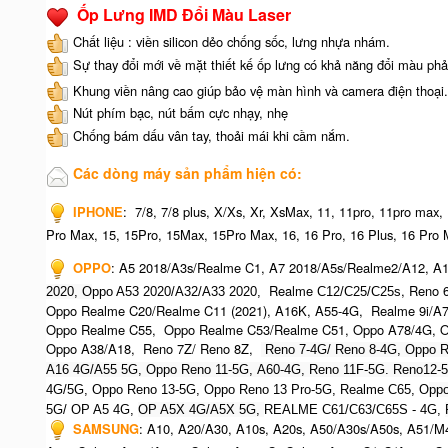
Ốp Lưng IMD Đổi Màu Laser
Chất liệu : viền silicon dẻo chống sốc, lưng nhựa nhám.
Sự thay đổi mới về mặt thiết kế ốp lưng có khả năng đổi màu phả
Khung viền nâng cao giúp bảo vệ màn hình và camera điện thoại.
Nút phím bạc, nút bấm cực nhạy, nhẹ
Chống bám dấu vân tay, thoải mái khi cầm nắm.
Các dòng máy sản phẩm hiện có:
IPHONE
:
7/8, 7/8 plus, X/Xs, Xr, XsMax, 11, 11pro, 11pro max,
Pro Max, 15, 15Pro, 15Max, 15Pro Max,
16, 16 Pro, 16 Plus, 16 Pro 
OPPO
:
A5 2018/A3s/Realme C1, A7 2018/A5s/Realme2/A12, A1
Realme
, Reno 
2020, O
ppo A53 2020/A32/A33 2020,
C12/C25/C25s
Oppo Realme C20/Realme C11 (2021), A16K, A55-4G, Realme 9i/A
Oppo Realme C55, Oppo Realme C53/Realme C51, Oppo A78/4G, O
Oppo A38/A18, Reno 7Z/ Reno 8Z,
Reno 7-4G/ Reno 8-4G, Oppo R
A16 4G/A55 5G, Oppo Reno 11-5G, A60-4G, Reno 11F-5G. Reno12-
4G/5G, Oppo Reno 13-5G, Oppo Reno 13 Pro-5G, Realme C65, O
ppo
5G/ OP A5 4G,
OP A5X 4G/A5X 5G,
REALME C61/C63/C65S - 4G,
SAMSUNG
:
A10, A20/A30, A10s, A20s, A50/A30s/A50s, A51/M4