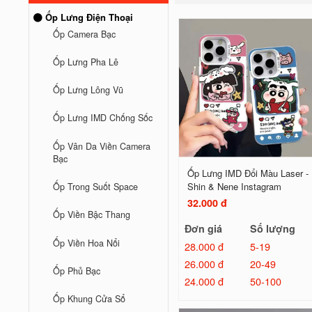
Ốp Lưng Điện Thoại
Ốp Camera Bạc
Ốp Lưng Pha Lê
Ốp Lưng Lông Vũ
Ốp Lưng IMD Chống Sốc
Ốp Vân Da Viền Camera
Bạc
Ốp Lưng IMD Đổi Màu Laser -
Shin & Nene Instagram
Ốp Trong Suốt Space
32.000 đ
Ốp Viền Bậc Thang
Đơn giá
Số lượng
Ốp Viền Hoa Nổi
28.000 đ
5-19
26.000 đ
20-49
Ốp Phủ Bạc
24.000 đ
50-100
Ốp Khung Cửa Sổ