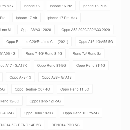
 Pro Max
Iphone 16
Iphone 16 Pro
Iphone 16 Plus
 Pro
Iphone 17 Air
Iphone 17 Pro Max
l me 6i
Oppo A8/A31 2020
Oppo A53 2020/A32/A33 2020
Oppo Realme C20/Realme C11 (2021)
Oppo A16 4G/A55 5G
G/ A96 4G
Reno 7-4G/ Reno 8-4G
Reno 7z/ Reno 8z
po A17 4G/A17K
Oppo Reno 8T-5G
Oppo Reno 8T-4G
Oppo A78-4G
Oppo A38-4G/ A18
-5G
Oppo Realme C67 4G
Oppo Reno 11 5G
Reno 12-5G
Oppo Reno 12F-5G
3F-4G/5G
Oppo Reno 13-5G
Oppo Reno 13 Pro-5G
ENO14-5G/ RENO 14F-5G
RENO14 PRO 5G