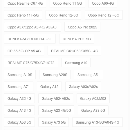
Oppo Realme C67 4G
Oppo Reno 11 5G
Oppo A60-4G
Oppo Reno 11F-5G
Oppo Reno 12-5G
Oppo Reno 12F-5G
Oppo A3X/Oppo A3-4G/ A3i/A5i
Oppo A5 Pro 2025
RENO14-5G/ RENO 14F-5G
RENO14 PRO 5G
OP A5 5G/ OP A5 4G
REALME C61/C63/C65S - 4G
REALME C75/C75X/C71/C73
Samsung A10
Samsung A10S
Samsung A20S
Samsung A51
Samsung A71
Galaxy A12
Galaxy A03s/A02s
Galaxy A32 4G
Galaxy A52/ A52s
Galaxy A02/M02
Galaxy A13 4G
Galaxy A23 4G/5G
Galaxy A33 5G
Galaxy A53 5G
Galaxy A73 5G
Samsung A13-5G/A04S-4G