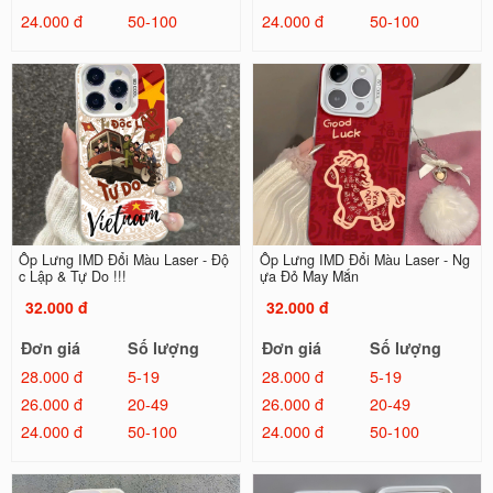
24.000 đ
50-100
24.000 đ
50-100
Ốp Lưng IMD Đổi Màu Laser - Độ
Ốp Lưng IMD Đổi Màu Laser - Ng
c Lập & Tự Do !!!
ựa Đỏ May Mắn
32.000 đ
32.000 đ
Đơn giá
Số lượng
Đơn giá
Số lượng
28.000 đ
5-19
28.000 đ
5-19
26.000 đ
20-49
26.000 đ
20-49
24.000 đ
50-100
24.000 đ
50-100