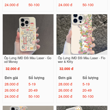
24.000 đ
50-100
24.000 đ
50-100
Ốp Lưng IMD Đổi Màu Laser - Go
Ốp Lưng IMD Đổi Màu Laser - Flo
od Money
wer & Kitty
32.000 đ
32.000 đ
Đơn giá
Số lượng
Đơn giá
Số lượng
28.000 đ
5-19
28.000 đ
5-19
26.000 đ
20-49
26.000 đ
20-49
24.000 đ
50-100
24.000 đ
50-100