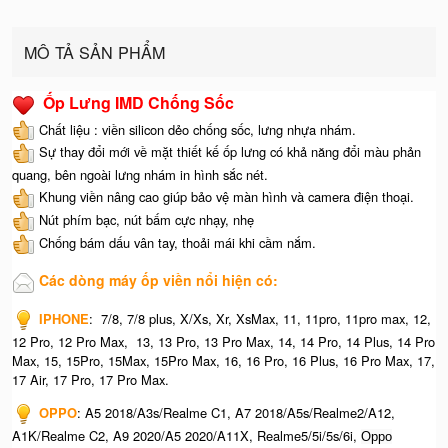
MÔ TẢ SẢN PHẨM
Ốp Lưng IMD Chống Sốc
Chất liệu : viền silicon dẻo chống sốc, lưng nhựa nhám.
Sự thay đổi mới về mặt thiết kế ốp lưng có khả năng đổi màu phản
quang, bên ngoài lưng nhám in hình sắc nét.
Khung viền nâng cao giúp bảo vệ màn hình và camera điện thoại.
Nút phím bạc, nút bấm cực nhạy, nhẹ
Chống bám dấu vân tay, thoải mái khi cầm nắm.
Các dòng máy ốp viền nổi hiện có:
IPHONE
:
7/8, 7/8 plus, X/Xs, Xr, XsMax, 11, 11pro, 11pro max, 12,
12 Pro, 12 Pro Max, 13, 13 Pro, 13 Pro Max, 14, 14 Pro, 14 Plus, 14 Pro
Max, 15, 15Pro, 15Max, 15Pro Max,
16, 16 Pro, 16 Plus, 16 Pro Max, 17,
17 Air, 17 Pro, 17 Pro Max.
OPPO
:
A5 2018/A3s/Realme C1, A7 2018/A5s/Realme2/A12,
A1K/Realme C2, A9 2020/A5 2020/A11X, Realme5/5i/5s/6i,
Oppo