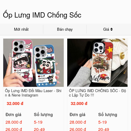
Ốp Lưng IMD Chống Sốc
Mới nhất
Bán chạy
Giá
Ốp Lưng IMD Đổi Màu Laser - Shi
ỐP LƯNG IMD CHỐNG SỐC - Độ
n & Nene Instagram
c Lập Tự Do !!!
32.000 đ
32.000 đ
Đơn giá
Số lượng
Đơn giá
Số lượng
28.000 đ
5-19
28.000 đ
5-19
26.000 đ
20-49
26.000 đ
20-49