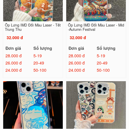
Ốp Lưng IMD Đổi Màu Laser - Tết
Ốp Lưng IMD Đổi Màu Laser - Mid
Trung Thu
-Autumn Festival
32.000 đ
32.000 đ
Đơn giá
Số lượng
Đơn giá
Số lượng
28.000 đ
5-19
28.000 đ
5-19
26.000 đ
20-49
26.000 đ
20-49
24.000 đ
50-100
24.000 đ
50-100