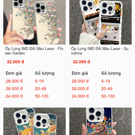
Ốp Lưng IMD Đổi Màu Laser - Flo
Ốp Lưng IMD Đổi Màu Laser - Su
wer Garden
nshine
32.000 đ
32.000 đ
Đơn giá
Số lượng
Đơn giá
Số lượng
28.000 đ
5-19
28.000 đ
5-19
26.000 đ
20-49
26.000 đ
20-49
24.000 đ
50-100
24.000 đ
50-100