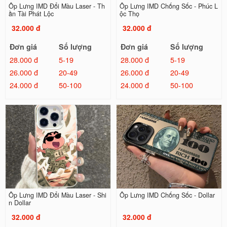
Ốp Lưng IMD Đổi Màu Laser - Th
Ốp Lưng IMD Chống Sốc - Phúc L
ần Tài Phát Lộc
ộc Thọ
32.000 đ
32.000 đ
Đơn giá
Số lượng
Đơn giá
Số lượng
28.000 đ
5-19
28.000 đ
5-19
26.000 đ
20-49
26.000 đ
20-49
24.000 đ
50-100
24.000 đ
50-100
Ốp Lưng IMD Đổi Màu Laser - Shi
Ốp Lưng IMD Chống Sốc - Dollar
n Dollar
32.000 đ
32.000 đ