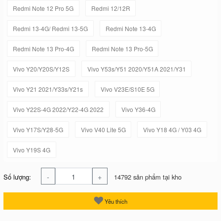
Redmi Note 12 Pro 5G
Redmi 12/12R
Redmi 13-4G/ Redmi 13-5G
Redmi Note 13-4G
Redmi Note 13 Pro-4G
Redmi Note 13 Pro-5G
Vivo Y20/Y20S/Y12S
Vivo Y53s/Y51 2020/Y51A 2021/Y31
Vivo Y21 2021/Y33s/Y21s
Vivo V23E/S10E 5G
Vivo Y22S-4G 2022/Y22-4G 2022
Vivo Y36-4G
Vivo Y17S/Y28-5G
Vivo V40 Lite 5G
Vivo Y18 4G / Y03 4G
Vivo Y19S 4G
-
+
Số lượng:
14792 sản phẩm tại kho
Yêu thích