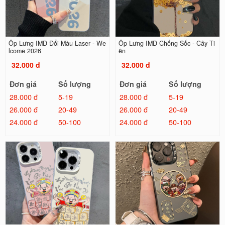
Ốp Lưng IMD Đổi Màu Laser - We
Ốp Lưng IMD Chống Sốc - Cây Ti
lcome 2026
ền
32.000 đ
32.000 đ
Đơn giá
Số lượng
Đơn giá
Số lượng
28.000 đ
5-19
28.000 đ
5-19
26.000 đ
20-49
26.000 đ
20-49
24.000 đ
50-100
24.000 đ
50-100