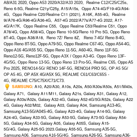
Realme
,
A8/A31 2020, O
ppo A53 2020/A32/A33 2020,
C12/C25/C25s
Reno 6-5G, Realme C21y/C25y, A15/A15s, Oppo A74-4G/F19-4G/A94-
4G, Oppo Realme C20/Realme C11 (2021), A16K, A55-4G, Realme
9i/A76-4G/A96-4G/A36-4G, A57-4G 2022/A77s/A77-4G 2022, A17-
4G/A17K, Oppo Realme C55, Oppo Realme C53/Realme C51, Oppo
A78/4G, Oppo A58/4G, Oppo Reno 10-5G/Reno 10 Pro 5G, Oppo Reno
8T-4G, Oppo A38/A18, Reno 7Z/ Reno 8Z,
Reno 7-4G/ Reno 8-4G,
Oppo Reno 8T-5G, Oppo A79-5G, Oppo Realme C67-4G, O
ppo A54-4G,
Oppo A16 4G/A55 5G, Oppo Reno 11-5G, A60-4G, Reno 11F-5G.
Reno12-5G, Reno12F-5G, O
ppo A3X / Oppo A3-4G. Oppo Reno 13F-
4G/5G, Oppo Reno 13-5G, Oppo Reno 13 Pro-5G, Realme C65, O
ppo A5
Pro 2025, R
ENO14-5G/ RENO 14F-5G,
RENO14 PRO 5G,
OP A5 5G/
OP A5 4G,
OP A5X 4G/A5X 5G,
REALME C61/C63/C65S -
4G,
REALME C75/C75X/C71/C73.
SAMSUNG
:
A10, A20/A30, A10s, A20s, A50/A30s/A50s, A51/M40s,
Galaxy A71, Galaxy A11/M11, Galaxy A21s, Galaxy A31, Galaxy A12,
Galaxy A03s/A02s, Galaxy A32-4G, Galaxy A52-4G/5G/A52s, Galaxy A22
4G, Galaxy A02/M02, Galaxy A03, Galaxy A04, S
amsung A13-4G,
, Galaxy A23-4G, Galaxy A14-5G, Galaxy
Samsung A13-5G/A04S-4G
A24-4G, Galaxy A33-5G, Galaxy A53-5G, Galaxy A73-5G Galaxy A54-
5G, Galaxy A34-5G, Galaxy A05, Galaxy A05S, Galaxy A15-
5G/4G, Galaxy A25-5G 2023.Galaxy A55-5G, Sa
msung A35-5G,
Samsung A06, Samsung A16-5G/4G. S
amsung A26-5G,
S
amsung A36-