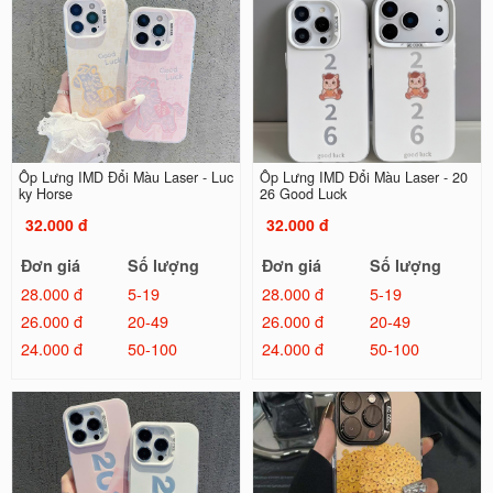
Ốp Lưng IMD Đổi Màu Laser - Luc
Ốp Lưng IMD Đổi Màu Laser - 20
ky Horse
26 Good Luck
32.000 đ
32.000 đ
Đơn giá
Số lượng
Đơn giá
Số lượng
28.000 đ
5-19
28.000 đ
5-19
26.000 đ
20-49
26.000 đ
20-49
24.000 đ
50-100
24.000 đ
50-100