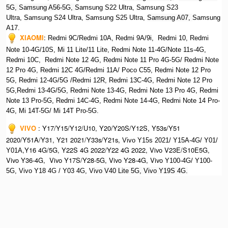
5G,
S
amsung A56-5G, S
amsung S22 Ultra,
S
amsung S23
Ultra,
S
amsung S24 Ultra,
S
amsung S25 Ultra,
Samsung A07,
Samsung
A17.
XIAOMI
:
Redmi 9C/Redmi 10A, Redmi 9A/9i, Redmi 10, Redmi
Note 10-4G/10S, Mi 11 Lite/11 Lite, Redmi Note 11-4G/Note 11s-4G,
Redmi 10C, Redmi Note 12 4G,
Redmi Note 11 Pro 4G-5G/ Redmi Note
12 Pro 4G, Redmi 12C 4G/Redmi 11A/ Poco C55, Redmi Note 12 Pro
5G, Redmi 12-4G/5G /Redmi 12R, Redmi 13C-4G,
Redmi Note 12 Pro
5G,Redmi 13-4G/5G, Redmi Note 13-4G, Redmi Note 13 Pro 4G, R
edmi
Note 13 Pro-5G, Redmi 14C-4G, Redmi Note 14-4G, Redmi Note 14 Pro-
4G, Mi 14T-5G/ Mi 14T Pro-5G.
VIVO
:
Y17/Y15/Y12/U10, Y20/Y20S/Y12S, Y53s/Y51
2020/Y51A/Y31, Y21 2021/Y33s/Y21s,
Vivo Y15s 2021/ Y15A-4G/ Y01/
,Y16 4G/5G, Y22S 4G 2022/Y22 4G 2022, Vivo V23E/S10E5G,
Y01A
Vivo Y36-4G, Vivo Y17S/Y28-5G, Vivo Y28-4G, Vivo
Y100-4G/ Y100-
5G, Vivo Y18 4G / Y03 4G, Vi
vo V40 Lite 5G, Vivo Y19S 4G.