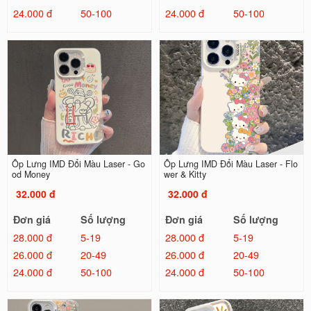
24.000 đ
50-100
24.000 đ
50-100
Ốp Lưng IMD Đổi Màu Laser - Go
Ốp Lưng IMD Đổi Màu Laser - Flo
od Money
wer & Kitty
32.000 đ
32.000 đ
Đơn giá
Số lượng
Đơn giá
Số lượng
28.000 đ
5-19
28.000 đ
5-19
26.000 đ
20-49
26.000 đ
20-49
24.000 đ
50-100
24.000 đ
50-100