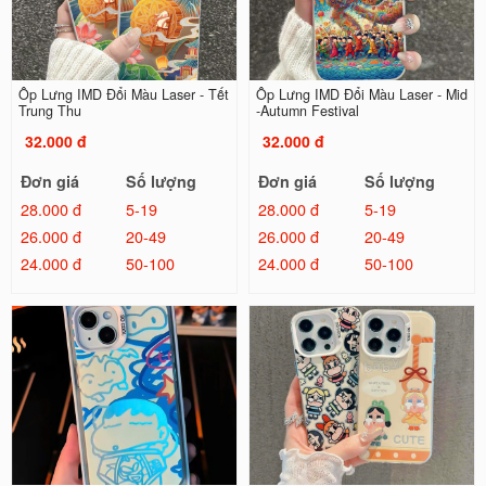
Ốp Lưng IMD Đổi Màu Laser - Tết
Ốp Lưng IMD Đổi Màu Laser - Mid
Trung Thu
-Autumn Festival
32.000 đ
32.000 đ
Đơn giá
Số lượng
Đơn giá
Số lượng
28.000 đ
5-19
28.000 đ
5-19
26.000 đ
20-49
26.000 đ
20-49
24.000 đ
50-100
24.000 đ
50-100