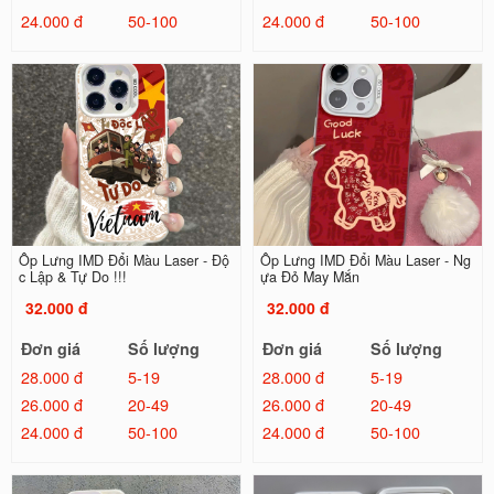
24.000 đ
50-100
24.000 đ
50-100
Ốp Lưng IMD Đổi Màu Laser - Độ
Ốp Lưng IMD Đổi Màu Laser - Ng
c Lập & Tự Do !!!
ựa Đỏ May Mắn
32.000 đ
32.000 đ
Đơn giá
Số lượng
Đơn giá
Số lượng
28.000 đ
5-19
28.000 đ
5-19
26.000 đ
20-49
26.000 đ
20-49
24.000 đ
50-100
24.000 đ
50-100