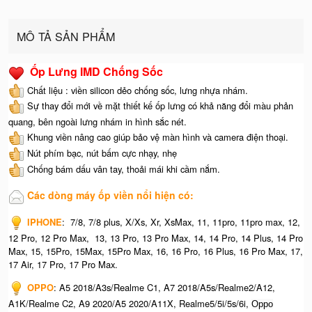
MÔ TẢ SẢN PHẨM
Ốp Lưng IMD Chống Sốc
Chất liệu : viền silicon dẻo chống sốc, lưng nhựa nhám.
Sự thay đổi mới về mặt thiết kế ốp lưng có khả năng đổi màu phản
quang, bên ngoài lưng nhám in hình sắc nét.
Khung viền nâng cao giúp bảo vệ màn hình và camera điện thoại.
Nút phím bạc, nút bấm cực nhạy, nhẹ
Chống bám dấu vân tay, thoải mái khi cầm nắm.
Các dòng máy ốp viền nổi hiện có:
IPHONE
:
7/8, 7/8 plus, X/Xs, Xr, XsMax, 11, 11pro, 11pro max, 12,
12 Pro, 12 Pro Max, 13, 13 Pro, 13 Pro Max, 14, 14 Pro, 14 Plus, 14 Pro
Max, 15, 15Pro, 15Max, 15Pro Max,
16, 16 Pro, 16 Plus, 16 Pro Max, 17,
17 Air, 17 Pro, 17 Pro Max.
OPPO
:
A5 2018/A3s/Realme C1, A7 2018/A5s/Realme2/A12,
A1K/Realme C2, A9 2020/A5 2020/A11X, Realme5/5i/5s/6i,
Oppo