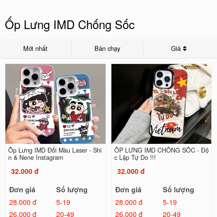
Ốp Lưng IMD Chống Sốc
Mới nhất
Bán chạy
Giá
Ốp Lưng IMD Đổi Màu Laser - Shi
ỐP LƯNG IMD CHỐNG SỐC - Độ
n & Nene Instagram
c Lập Tự Do !!!
32.000 đ
32.000 đ
Đơn giá
Số lượng
Đơn giá
Số lượng
28.000 đ
5-19
28.000 đ
5-19
26.000 đ
20-49
26.000 đ
20-49