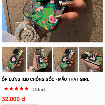
ỐP LƯNG IMD CHỐNG SỐC - MẪU THAT GIRL
☆
★
☆
★
☆
★
☆
★
☆
★
đánh giá
32.000 đ