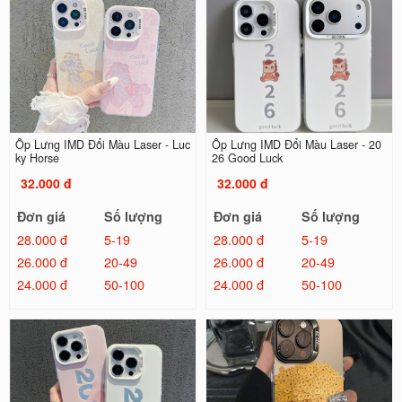
Ốp Lưng IMD Đổi Màu Laser - Luc
Ốp Lưng IMD Đổi Màu Laser - 20
ky Horse
26 Good Luck
32.000 đ
32.000 đ
Đơn giá
Số lượng
Đơn giá
Số lượng
28.000 đ
5-19
28.000 đ
5-19
26.000 đ
20-49
26.000 đ
20-49
24.000 đ
50-100
24.000 đ
50-100