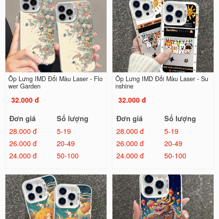
Ốp Lưng IMD Đổi Màu Laser - Flo
Ốp Lưng IMD Đổi Màu Laser - Su
wer Garden
nshine
32.000 đ
32.000 đ
Đơn giá
Số lượng
Đơn giá
Số lượng
28.000 đ
5-19
28.000 đ
5-19
26.000 đ
20-49
26.000 đ
20-49
24.000 đ
50-100
24.000 đ
50-100