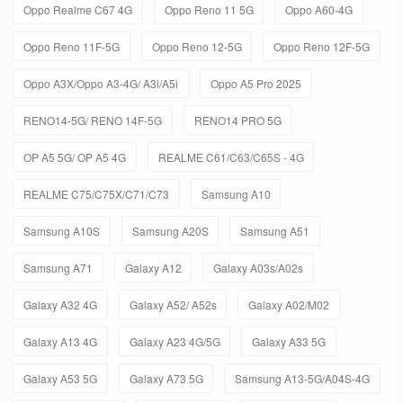
Oppo Realme C67 4G
Oppo Reno 11 5G
Oppo A60-4G
Oppo Reno 11F-5G
Oppo Reno 12-5G
Oppo Reno 12F-5G
Oppo A3X/Oppo A3-4G/ A3i/A5i
Oppo A5 Pro 2025
RENO14-5G/ RENO 14F-5G
RENO14 PRO 5G
OP A5 5G/ OP A5 4G
REALME C61/C63/C65S - 4G
REALME C75/C75X/C71/C73
Samsung A10
Samsung A10S
Samsung A20S
Samsung A51
Samsung A71
Galaxy A12
Galaxy A03s/A02s
Galaxy A32 4G
Galaxy A52/ A52s
Galaxy A02/M02
Galaxy A13 4G
Galaxy A23 4G/5G
Galaxy A33 5G
Galaxy A53 5G
Galaxy A73 5G
Samsung A13-5G/A04S-4G