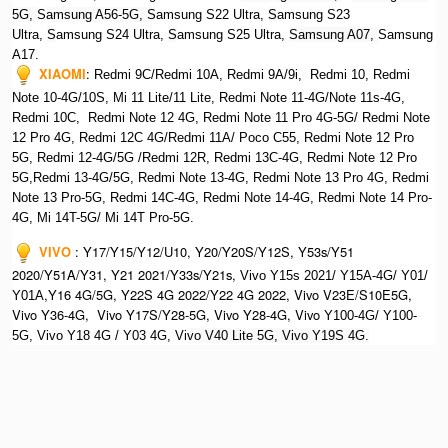
5G,
S
amsung A56-5G, S
amsung S22 Ultra,
S
amsung S23
Ultra,
S
amsung S24 Ultra,
S
amsung S25 Ultra,
Samsung A07,
Samsung
A17.
XIAOMI
:
Redmi 9C/Redmi 10A, Redmi 9A/9i, Redmi 10, Redmi
Note 10-4G/10S, Mi 11 Lite/11 Lite, Redmi Note 11-4G/Note 11s-4G,
Redmi 10C, Redmi Note 12 4G,
Redmi Note 11 Pro 4G-5G/ Redmi Note
12 Pro 4G, Redmi 12C 4G/Redmi 11A/ Poco C55, Redmi Note 12 Pro
5G, Redmi 12-4G/5G /Redmi 12R, Redmi 13C-4G,
Redmi Note 12 Pro
5G,Redmi 13-4G/5G, Redmi Note 13-4G, Redmi Note 13 Pro 4G, R
edmi
Note 13 Pro-5G, Redmi 14C-4G, Redmi Note 14-4G, Redmi Note 14 Pro-
4G, Mi 14T-5G/ Mi 14T Pro-5G.
VIVO
:
Y17/Y15/Y12/U10, Y20/Y20S/Y12S, Y53s/Y51
2020/Y51A/Y31, Y21 2021/Y33s/Y21s,
Vivo Y15s 2021/ Y15A-4G/ Y01/
,Y16 4G/5G, Y22S 4G 2022/Y22 4G 2022, Vivo V23E/S10E5G,
Y01A
Vivo Y36-4G, Vivo Y17S/Y28-5G, Vivo Y28-4G, Vivo
Y100-4G/ Y100-
5G, Vivo Y18 4G / Y03 4G, Vi
vo V40 Lite 5G, Vivo Y19S 4G.