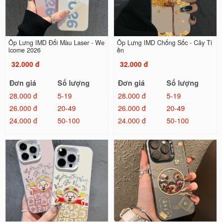
Ốp Lưng IMD Đổi Màu Laser - We
Ốp Lưng IMD Chống Sốc - Cây Ti
lcome 2026
ền
32.000 đ
32.000 đ
Đơn giá
Số lượng
Đơn giá
Số lượng
28.000 đ
5-19
28.000 đ
5-19
26.000 đ
20-49
26.000 đ
20-49
24.000 đ
50-100
24.000 đ
50-100