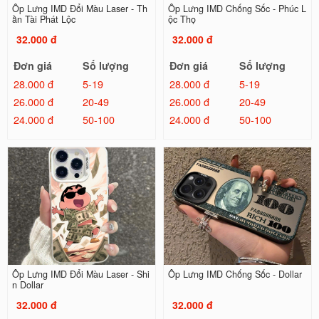
Ốp Lưng IMD Đổi Màu Laser - Th
Ốp Lưng IMD Chống Sốc - Phúc L
ần Tài Phát Lộc
ộc Thọ
32.000 đ
32.000 đ
Đơn giá
Số lượng
Đơn giá
Số lượng
28.000 đ
5-19
28.000 đ
5-19
26.000 đ
20-49
26.000 đ
20-49
24.000 đ
50-100
24.000 đ
50-100
Ốp Lưng IMD Đổi Màu Laser - Shi
Ốp Lưng IMD Chống Sốc - Dollar
n Dollar
32.000 đ
32.000 đ