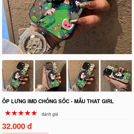
ỐP LƯNG IMD CHỐNG SỐC - MẪU THAT GIRL
☆
★
☆
★
☆
★
☆
★
☆
★
đánh giá
32.000 đ