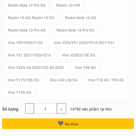
Redmi Note 12 Pro 5G
Redmi 12/12R
Redmi 13-4G/ Redmi 13-5G
Redmi Note 13-4G
Redmi Note 13 Pro-4G
Redmi Note 13 Pro-5G
Vivo Y20/Y20S/Y12S
Vivo Y53s/Y51 2020/Y51A 2021/Y31
Vivo Y21 2021/Y33s/Y21s
Vivo V23E/S10E 5G
Vivo Y22S-4G 2022/Y22-4G 2022
Vivo Y36-4G
Vivo Y17S/Y28-5G
Vivo V40 Lite 5G
Vivo Y18 4G / Y03 4G
Vivo Y19S 4G
-
+
Số lượng:
14792 sản phẩm tại kho
Yêu thích