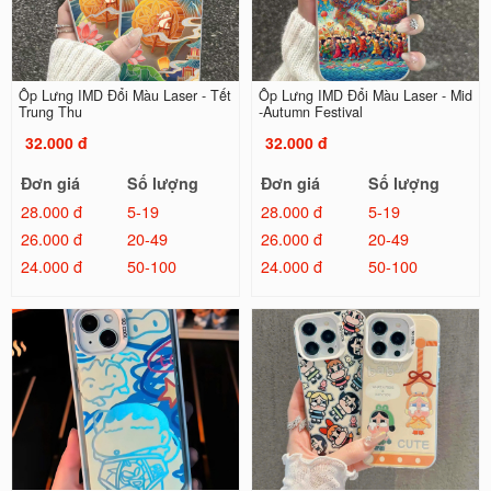
Ốp Lưng IMD Đổi Màu Laser - Tết
Ốp Lưng IMD Đổi Màu Laser - Mid
Trung Thu
-Autumn Festival
32.000 đ
32.000 đ
Đơn giá
Số lượng
Đơn giá
Số lượng
28.000 đ
5-19
28.000 đ
5-19
26.000 đ
20-49
26.000 đ
20-49
24.000 đ
50-100
24.000 đ
50-100