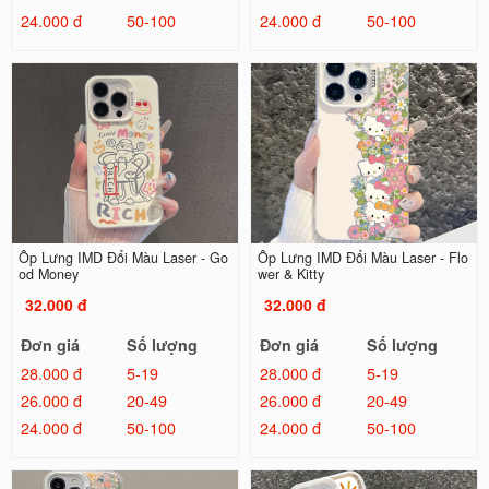
24.000 đ
50-100
24.000 đ
50-100
Ốp Lưng IMD Đổi Màu Laser - Go
Ốp Lưng IMD Đổi Màu Laser - Flo
od Money
wer & Kitty
32.000 đ
32.000 đ
Đơn giá
Số lượng
Đơn giá
Số lượng
28.000 đ
5-19
28.000 đ
5-19
26.000 đ
20-49
26.000 đ
20-49
24.000 đ
50-100
24.000 đ
50-100