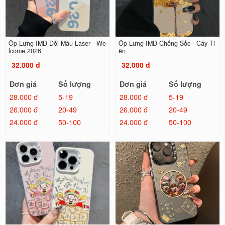
Ốp Lưng IMD Đổi Màu Laser - We
Ốp Lưng IMD Chống Sốc - Cây Ti
lcome 2026
ền
32.000 đ
32.000 đ
Đơn giá
Số lượng
Đơn giá
Số lượng
28.000 đ
5-19
28.000 đ
5-19
26.000 đ
20-49
26.000 đ
20-49
24.000 đ
50-100
24.000 đ
50-100