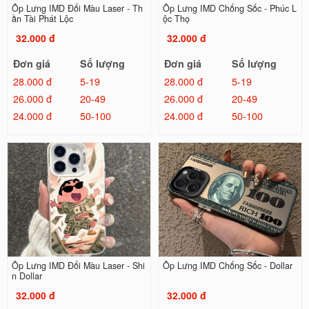
Ốp Lưng IMD Đổi Màu Laser - Th
Ốp Lưng IMD Chống Sốc - Phúc L
ần Tài Phát Lộc
ộc Thọ
32.000 đ
32.000 đ
Đơn giá
Số lượng
Đơn giá
Số lượng
28.000 đ
5-19
28.000 đ
5-19
26.000 đ
20-49
26.000 đ
20-49
24.000 đ
50-100
24.000 đ
50-100
Ốp Lưng IMD Đổi Màu Laser - Shi
Ốp Lưng IMD Chống Sốc - Dollar
n Dollar
32.000 đ
32.000 đ