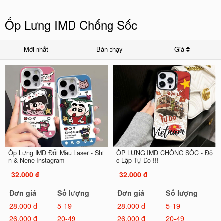
Ốp Lưng IMD Chống Sốc
Mới nhất
Bán chạy
Giá
Ốp Lưng IMD Đổi Màu Laser - Shi
ỐP LƯNG IMD CHỐNG SỐC - Độ
n & Nene Instagram
c Lập Tự Do !!!
32.000 đ
32.000 đ
Đơn giá
Số lượng
Đơn giá
Số lượng
28.000 đ
5-19
28.000 đ
5-19
26.000 đ
20-49
26.000 đ
20-49