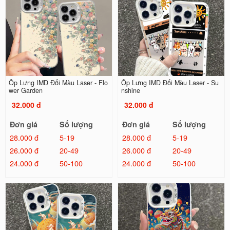
Ốp Lưng IMD Đổi Màu Laser - Flo
Ốp Lưng IMD Đổi Màu Laser - Su
wer Garden
nshine
32.000 đ
32.000 đ
Đơn giá
Số lượng
Đơn giá
Số lượng
28.000 đ
5-19
28.000 đ
5-19
26.000 đ
20-49
26.000 đ
20-49
24.000 đ
50-100
24.000 đ
50-100