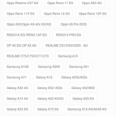
Oppo Realme C67 4G
Oppo Reno 11 5G
Oppo A60-4G
Oppo Reno 11F-5G
Oppo Reno 12-5G
Oppo Reno 12F-5G
Oppo A3X/Oppo A3-4G/ A3i/A5i
Oppo A5 Pro 2025
RENO14-5G/ RENO 14F-5G
RENO14 PRO 5G
OP A5 5G/ OP A5 4G
REALME C61/C63/C65S - 4G
REALME C75/C75X/C71/C73
Samsung A10
Samsung A10S
Samsung A20S
Samsung A51
Samsung A71
Galaxy A12
Galaxy A03s/A02s
Galaxy A32 4G
Galaxy A52/ A52s
Galaxy A02/M02
Galaxy A13 4G
Galaxy A23 4G/5G
Galaxy A33 5G
Galaxy A53 5G
Galaxy A73 5G
Samsung A13-5G/A04S-4G