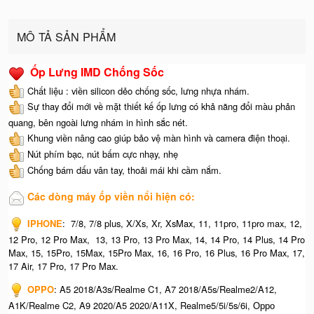
MÔ TẢ SẢN PHẨM
Ốp Lưng IMD Chống Sốc
Chất liệu : viền silicon dẻo chống sốc, lưng nhựa nhám.
Sự thay đổi mới về mặt thiết kế ốp lưng có khả năng đổi màu phản
quang, bên ngoài lưng nhám in hình sắc nét.
Khung viền nâng cao giúp bảo vệ màn hình và camera điện thoại.
Nút phím bạc, nút bấm cực nhạy, nhẹ
Chống bám dấu vân tay, thoải mái khi cầm nắm.
Các dòng máy ốp viền nổi hiện có:
IPHONE
:
7/8, 7/8 plus, X/Xs, Xr, XsMax, 11, 11pro, 11pro max, 12,
12 Pro, 12 Pro Max, 13, 13 Pro, 13 Pro Max, 14, 14 Pro, 14 Plus, 14 Pro
Max, 15, 15Pro, 15Max, 15Pro Max,
16, 16 Pro, 16 Plus, 16 Pro Max, 17,
17 Air, 17 Pro, 17 Pro Max.
OPPO
:
A5 2018/A3s/Realme C1, A7 2018/A5s/Realme2/A12,
A1K/Realme C2, A9 2020/A5 2020/A11X, Realme5/5i/5s/6i,
Oppo