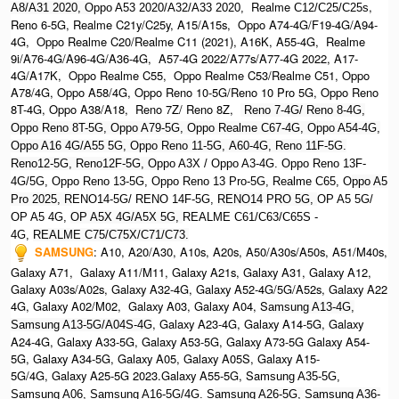
Realme
,
A8/A31 2020, O
ppo A53 2020/A32/A33 2020,
C12/C25/C25s
Reno 6-5G, Realme C21y/C25y, A15/A15s, Oppo A74-4G/F19-4G/A94-
4G, Oppo Realme C20/Realme C11 (2021), A16K, A55-4G, Realme
9i/A76-4G/A96-4G/A36-4G, A57-4G 2022/A77s/A77-4G 2022, A17-
4G/A17K, Oppo Realme C55, Oppo Realme C53/Realme C51, Oppo
A78/4G, Oppo A58/4G, Oppo Reno 10-5G/Reno 10 Pro 5G, Oppo Reno
8T-4G, Oppo A38/A18, Reno 7Z/ Reno 8Z,
Reno 7-4G/ Reno 8-4G,
Oppo Reno 8T-5G, Oppo A79-5G, Oppo Realme C67-4G, O
ppo A54-4G,
Oppo A16 4G/A55 5G, Oppo Reno 11-5G, A60-4G, Reno 11F-5G.
Reno12-5G, Reno12F-5G, O
ppo A3X / Oppo A3-4G. Oppo Reno 13F-
4G/5G, Oppo Reno 13-5G, Oppo Reno 13 Pro-5G, Realme C65, O
ppo A5
Pro 2025, R
ENO14-5G/ RENO 14F-5G,
RENO14 PRO 5G,
OP A5 5G/
OP A5 4G,
OP A5X 4G/A5X 5G,
REALME C61/C63/C65S -
4G,
REALME C75/C75X/C71/C73.
SAMSUNG
:
A10, A20/A30, A10s, A20s, A50/A30s/A50s, A51/M40s,
Galaxy A71, Galaxy A11/M11, Galaxy A21s, Galaxy A31, Galaxy A12,
Galaxy A03s/A02s, Galaxy A32-4G, Galaxy A52-4G/5G/A52s, Galaxy A22
4G, Galaxy A02/M02, Galaxy A03, Galaxy A04, S
amsung A13-4G,
, Galaxy A23-4G, Galaxy A14-5G, Galaxy
Samsung A13-5G/A04S-4G
A24-4G, Galaxy A33-5G, Galaxy A53-5G, Galaxy A73-5G Galaxy A54-
5G, Galaxy A34-5G, Galaxy A05, Galaxy A05S, Galaxy A15-
5G/4G, Galaxy A25-5G 2023.Galaxy A55-5G, Sa
msung A35-5G,
Samsung A06, Samsung A16-5G/4G. S
amsung A26-5G,
S
amsung A36-