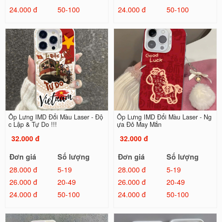
24.000 đ
50-100
24.000 đ
50-100
Ốp Lưng IMD Đổi Màu Laser - Độ
Ốp Lưng IMD Đổi Màu Laser - Ng
c Lập & Tự Do !!!
ựa Đỏ May Mắn
32.000 đ
32.000 đ
Đơn giá
Số lượng
Đơn giá
Số lượng
28.000 đ
5-19
28.000 đ
5-19
26.000 đ
20-49
26.000 đ
20-49
24.000 đ
50-100
24.000 đ
50-100