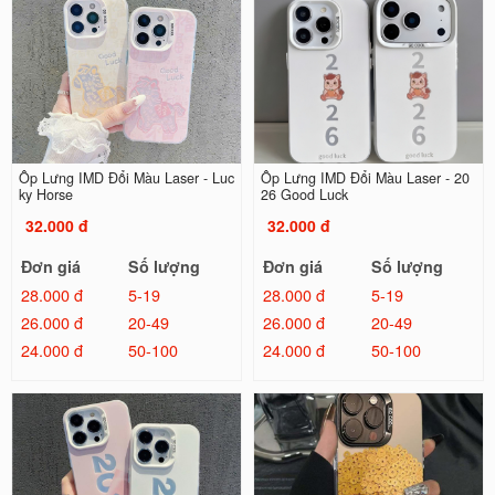
Ốp Lưng IMD Đổi Màu Laser - Luc
Ốp Lưng IMD Đổi Màu Laser - 20
ky Horse
26 Good Luck
32.000 đ
32.000 đ
Đơn giá
Số lượng
Đơn giá
Số lượng
28.000 đ
5-19
28.000 đ
5-19
26.000 đ
20-49
26.000 đ
20-49
24.000 đ
50-100
24.000 đ
50-100