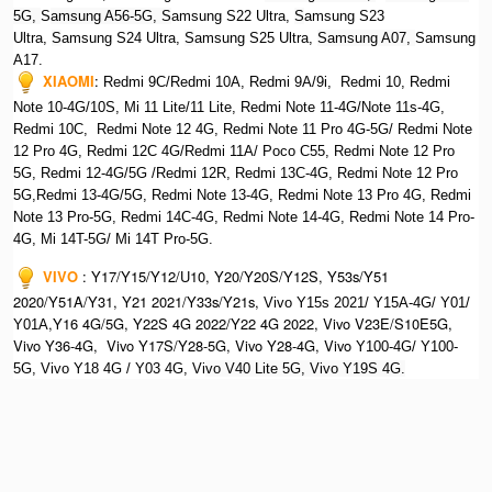
5G,
S
amsung A56-5G, S
amsung S22 Ultra,
S
amsung S23
Ultra,
S
amsung S24 Ultra,
S
amsung S25 Ultra,
Samsung A07,
Samsung
A17.
XIAOMI
:
Redmi 9C/Redmi 10A, Redmi 9A/9i, Redmi 10, Redmi
Note 10-4G/10S, Mi 11 Lite/11 Lite, Redmi Note 11-4G/Note 11s-4G,
Redmi 10C, Redmi Note 12 4G,
Redmi Note 11 Pro 4G-5G/ Redmi Note
12 Pro 4G, Redmi 12C 4G/Redmi 11A/ Poco C55, Redmi Note 12 Pro
5G, Redmi 12-4G/5G /Redmi 12R, Redmi 13C-4G,
Redmi Note 12 Pro
5G,Redmi 13-4G/5G, Redmi Note 13-4G, Redmi Note 13 Pro 4G, R
edmi
Note 13 Pro-5G, Redmi 14C-4G, Redmi Note 14-4G, Redmi Note 14 Pro-
4G, Mi 14T-5G/ Mi 14T Pro-5G.
VIVO
:
Y17/Y15/Y12/U10, Y20/Y20S/Y12S, Y53s/Y51
2020/Y51A/Y31, Y21 2021/Y33s/Y21s,
Vivo Y15s 2021/ Y15A-4G/ Y01/
,Y16 4G/5G, Y22S 4G 2022/Y22 4G 2022, Vivo V23E/S10E5G,
Y01A
Vivo Y36-4G, Vivo Y17S/Y28-5G, Vivo Y28-4G, Vivo
Y100-4G/ Y100-
5G, Vivo Y18 4G / Y03 4G, Vi
vo V40 Lite 5G, Vivo Y19S 4G.