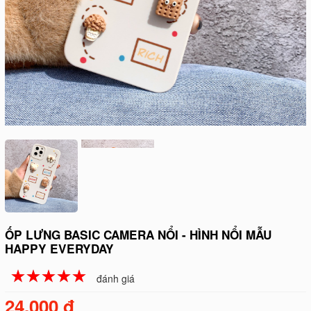
ỐP LƯNG BASIC CAMERA NỔI - HÌNH NỔI MẪU
HAPPY EVERYDAY
☆
★
☆
★
☆
★
☆
★
☆
★
đánh giá
24.000 đ