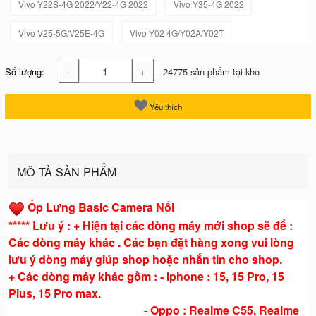
Vivo Y22S-4G 2022/Y22-4G 2022
Vivo Y35-4G 2022
Vivo V25-5G/V25E-4G
Vivo Y02 4G/Y02A/Y02T
-
+
Số lượng:
24775 sản phẩm tại kho
Yêu thích
MÔ TẢ SẢN PHẨM
Ốp Lưng Basic Camera Nổi
***** Lưu ý : + Hiện tại các dòng máy mới shop sẽ để :
Các dòng máy khác . Các bạn đặt hàng xong vui lòng
lưu ý dòng máy giúp shop hoặc nhắn tin cho shop.
+ Các dòng máy khác gồm : - Iphone : 15, 15 Pro, 15
Plus, 15 Pro max.
- Oppo : Realme C55, Realme