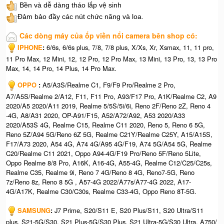
Bền và dễ dàng tháo lắp vệ sinh
Đảm bảo đầy các nút chức năng và loa.
Các dòng máy của ốp viền nổi camera bên shop có:
IPHONE
:
6/6s, 6/6s plus, 7/8, 7/8 plus, X/Xs, Xr, Xsmax, 11, 11 pro,
11 Pro Max, 12 Mini, 12, 12 Pro, 12 Pro Max, 13 Mini, 13 Pro, 13, 13 Pro
Max, 14, 14 Pro, 14 Plus, 14 Pro Max.
OPPO
:
A5/A3S/Realme C1, F9/F9 Pro/Realme 2 Pro,
A7/A5S/Realme 2/A12, F11, F11 Pro, A93/F17 Pro, A1K/Realme C2, A9
2020/A5 2020/A11 2019, Realme 5/5S/5i/6i, Reno 2F/Reno 2Z, Reno 4
-4G, A8/A31 2020, OP-A91/F15, A52/A72/A92, A53 2020/A33
2020/A53S 4G, Realme C15, Realme C11 2020, Reno 5, Reno 6 5G,
Reno 5Z/A94 5G/Reno 6Z 5G, Realme C21Y/Realme C25Y, A15/A15S,
F17/A73 2020, A54 4G, A74 4G/A95 4G/F19, A74 5G/A54 5G, Realme
C20/Realme C11 2021, Oppo A94-4G/F19 Pro/Reno 5F/Reno 5Lite,
Oppo Realme 8/8 Pro, A16K, A16-4G, A55-4G, Realme C12/C25/C25s,
Realme C35, Realme 9i, Reno 7 4G/Reno 8 4G, Reno7-5G, Reno
7z/Reno 8z, Reno 8 5G , A57-4G 2022/A77s/A77-4G 2022, A17-
4G/A17K, Realme C30/C30s, Realme C33-4G, Oppo Reno 8T-5G.
SAMSUNG
:
J7 Prime, S20/S11 E, S20 Plus/S11, S20 Ultra/S11
plus, S21-5G/S30, S21 Plus-5G/S30 Plus, S21 Ultra-5G/S30 Ultra, A750/