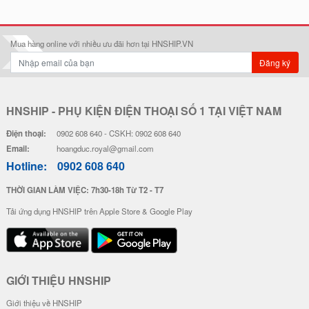
Mua hàng online với nhiều ưu đãi hơn tại HNSHIP.VN
Đăng ký
HNSHIP - PHỤ KIỆN ĐIỆN THOẠI SỐ 1 TẠI VIỆT NAM
Điện thoại:
0902 608 640 - CSKH: 0902 608 640
Email:
hoangduc.royal@gmail.com
Hotline:
0902 608 640
THỜI GIAN LÀM VIỆC: 7h30-18h Từ T2 - T7
Tải ứng dụng HNSHIP trên Apple Store & Google Play
GIỚI THIỆU HNSHIP
Giới thiệu về HNSHIP