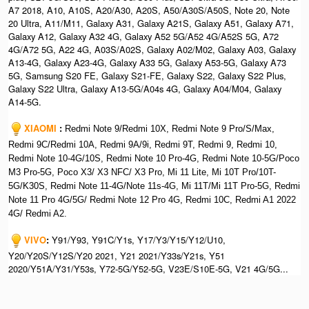
A7 2018, A10, A10S, A20/A30, A20S, A50/A30S/A50S, Note 20, Note
20 Ultra, A11/M11, Galaxy A31, Galaxy A21S, Galaxy A51, Galaxy A71,
Galaxy A12, Galaxy A32 4G, Galaxy A52 5G/A52 4G/A52S 5G, A72
4G/A72 5G, A22 4G, A03S/A02S, Galaxy A02/M02, Galaxy A03, Galaxy
A13-4G, Galaxy A23-4G, Galaxy A33 5G, Galaxy A53-5G, Galaxy A73
5G, Samsung S20 FE, Galaxy S21-FE, Galaxy S22, Galaxy S22 Plus,
Galaxy S22 Ultra, Galaxy A13-5G/A04s 4G, Galaxy A04/M04, Galaxy
A14-5G.
XIAOMI
:
Redmi Note 9/Redmi 10X, Redmi Note 9 Pro/S/Max,
Redmi 9C/Redmi 10A, Redmi 9A/9i, Redmi 9T, Redmi 9, Redmi 10,
Redmi Note 10-4G/10S, Redmi Note 10 Pro-4G, Redmi Note 10-5G/Poco
M3 Pro-5G, Poco X3/ X3 NFC/ X3 Pro, Mi 11 Lite, Mi 10T Pro/10T-
5G/K30S, Redmi Note 11-4G/Note 11s-4G, Mi 11T/Mi 11T Pro-5G, Redmi
Note 11 Pro 4G/5G/ Redmi Note 12 Pro 4G, Redmi 10C, Redmi A1 2022
4G/ Redmi A2.
VIVO
:
Y91/Y93, Y91C/Y1s, Y17/Y3/Y15/Y12/U10,
Y20/Y20S/Y12S/Y20 2021, Y21 2021/Y33s/Y21s, Y51
2020/Y51A/Y31/Y53s, Y72-5G/Y52-5G, V23E/S10E-5G, V21 4G/5G...