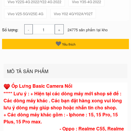
Vivo Y22S-4G 2022/Y22-4G 2022
Vivo Y35-4G 2022
Vivo V25-5G/V25E-4G
Vivo Y02 4G/Y02A/Y02T
-
+
Số lượng:
24775 sản phẩm tại kho
Yêu thích
MÔ TẢ SẢN PHẨM
Ốp Lưng Basic Camera Nổi
***** Lưu ý : + Hiện tại các dòng máy mới shop sẽ để :
Các dòng máy khác . Các bạn đặt hàng xong vui lòng
lưu ý dòng máy giúp shop hoặc nhắn tin cho shop.
+ Các dòng máy khác gồm : - Iphone : 15, 15 Pro, 15
Plus, 15 Pro max.
- Oppo : Realme C55, Realme