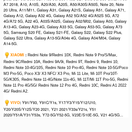
A7 2018, A10, A10S, A20/A30, A20S, A50/A30S/A50S, Note 20, Note
20 Ultra, A11/M11, Galaxy A31, Galaxy A21S, Galaxy A51, Galaxy A71,
Galaxy A12, Galaxy A32 4G, Galaxy A52 5G/A52 4G/A52S 5G, A72
4G/A72 5G, A22 4G, A03S/A02S, Galaxy A02/M02, Galaxy A03, Galaxy
A13-4G, Galaxy A23-4G, Galaxy A33 5G, Galaxy A53-5G, Galaxy A73
5G, Samsung S20 FE, Galaxy S21-FE, Galaxy S22, Galaxy S22 Plus,
Galaxy S22 Ultra, Galaxy A13-5G/A04s 4G, Galaxy A04/M04, Galaxy
A14-5G.
XIAOMI
:
Redmi Note 9/Redmi 10X, Redmi Note 9 Pro/S/Max,
Redmi 9C/Redmi 10A, Redmi 9A/9i, Redmi 9T, Redmi 9, Redmi 10,
Redmi Note 10-4G/10S, Redmi Note 10 Pro-4G, Redmi Note 10-5G/Poco
M3 Pro-5G, Poco X3/ X3 NFC/ X3 Pro, Mi 11 Lite, Mi 10T Pro/10T-
5G/K30S, Redmi Note 11-4G/Note 11s-4G, Mi 11T/Mi 11T Pro-5G, Redmi
Note 11 Pro 4G/5G/ Redmi Note 12 Pro 4G, Redmi 10C, Redmi A1 2022
4G/ Redmi A2.
VIVO
:
Y91/Y93, Y91C/Y1s, Y17/Y3/Y15/Y12/U10,
Y20/Y20S/Y12S/Y20 2021, Y21 2021/Y33s/Y21s, Y51
2020/Y51A/Y31/Y53s, Y72-5G/Y52-5G, V23E/S10E-5G, V21 4G/5G...