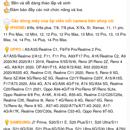
Bền và dễ dàng tháo lắp vệ sinh
Đảm bảo đầy các nút chức năng và loa.
Các dòng máy của ốp viền nổi camera bên shop có:
IPHONE
:
6/6s, 6/6s plus, 7/8, 7/8 plus, X/Xs, Xr, Xsmax, 11, 11 pro,
11 Pro Max, 12 Mini, 12, 12 Pro, 12 Pro Max, 13 Mini, 13 Pro, 13, 13 Pro
Max, 14, 14 Pro, 14 Plus, 14 Pro Max.
OPPO
:
A5/A3S/Realme C1, F9/F9 Pro/Realme 2 Pro,
A7/A5S/Realme 2/A12, F11, F11 Pro, A93/F17 Pro, A1K/Realme C2, A9
2020/A5 2020/A11 2019, Realme 5/5S/5i/6i, Reno 2F/Reno 2Z, Reno 4
-4G, A8/A31 2020, OP-A91/F15, A52/A72/A92, A53 2020/A33
2020/A53S 4G, Realme C15, Realme C11 2020, Reno 5, Reno 6 5G,
Reno 5Z/A94 5G/Reno 6Z 5G, Realme C21Y/Realme C25Y, A15/A15S,
F17/A73 2020, A54 4G, A74 4G/A95 4G/F19, A74 5G/A54 5G, Realme
C20/Realme C11 2021, Oppo A94-4G/F19 Pro/Reno 5F/Reno 5Lite,
Oppo Realme 8/8 Pro, A16K, A16-4G, A55-4G, Realme C12/C25/C25s,
Realme C35, Realme 9i, Reno 7 4G/Reno 8 4G, Reno7-5G, Reno
7z/Reno 8z, Reno 8 5G , A57-4G 2022/A77s/A77-4G 2022, A17-
4G/A17K, Realme C30/C30s, Realme C33-4G, Oppo Reno 8T-5G.
SAMSUNG
:
J7 Prime, S20/S11 E, S20 Plus/S11, S20 Ultra/S11
plus, S21-5G/S30, S21 Plus-5G/S30 Plus, S21 Ultra-5G/S30 Ultra, A750/