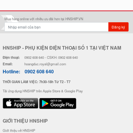
Mua hàng online với nhiều ưu đãi hơn tại HNSHIP.VN
Đăng ký
HNSHIP - PHỤ KIỆN ĐIỆN THOẠI SỐ 1 TẠI VIỆT NAM
Điện thoại:
0902 608 640 - CSKH: 0902 608 640
Email:
hoangduc.royal@gmail.com
Hotline:
0902 608 640
THỜI GIAN LÀM VIỆC: 7h30-18h Từ T2 - T7
Tải ứng dụng HNSHIP trên Apple Store & Google Play
GIỚI THIỆU HNSHIP
Giới thiệu về HNSHIP