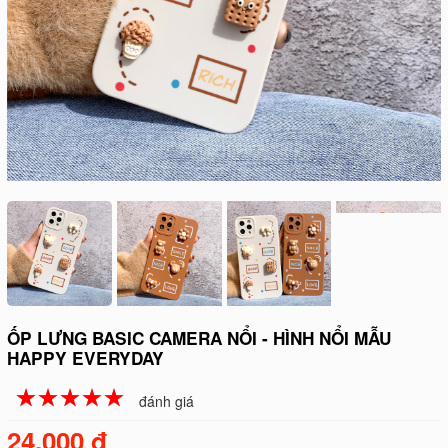
ỐP LƯNG BASIC CAMERA NỔI - HÌNH NỔI MẪU
HAPPY EVERYDAY
☆
★
☆
★
☆
★
☆
★
☆
★
đánh giá
24.000 đ