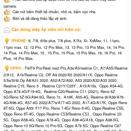
camera.
Các nút bấm thiết kế chuẩn, nhô ra, bấm cực nhẹ.
Bền và dễ dàng tháo lắp vệ sinh.
Các dòng máy ốp viền nổi hiện có:
IPHONE
: 6, 7/8, 6/6s plus, 7/8 plus, X/Xs, Xr, XsMax, 11, 11pro,
11pro max, 12, 12 Pro, 12 Pro Max, 13, 13 Pro, 13 Pro Max, 14, 14 Pro,
14 Plus, 14 Pro Max, 15 , 15 Pro, 15 Plus, 15 Pro Max, 16, 16 Pro, 16
Plus, 16 Pro Max.
OPPO
: F9/F9 Pro/Real me2 Pro,A3s/A5/realme C1, A7/A5S/Realme
2/A12, A1k/Realme C2, OP A9 2020/A5 2020/A11X, Oppo Realme
5/5s/5i/6i,Op A8/A31 2020, A52/A72/A92, A53 2020/A32/A33 2020,
Realme C15, Reno 5 , Realme C21Y/C25Y , A15/A15s, Oppo A54-4G,
Oppo A74-4G/F19-4G, Realme C20/Realme C11 (2021), Reno 6Z
5G/Reno 5Z-5G/A94-5G, Reno 7z, A16K, A55-4G, Realme 9i/A36/A76-
4G/A96-4G, A57-4G 2022/A77s/A77-4G 2022, A17-4G/A17K, Oppo Reno
8T-5G, Oppo A93/ F17 Pro,
Reno 7-4G/ Reno 8-4G, O
ppo Realme C55,
O
ppo Reno 8T-4G, Oppo Realme C53/Realme C51 , Oppo Realme 10-
Oppo A58-4G, Oppo A78-4G, Oppo A38-4G/A18, Oppo A98-5G,
5G,
Oppo Reno 10 5G/Reno 10 Pro-5G, Oppo A79 5G, Oppo Realme C67