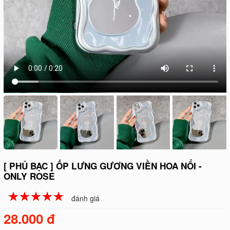
[ PHỦ BẠC ] ỐP LƯNG GƯƠNG VIỀN HOA NỔI -
ONLY ROSE
☆
★
☆
★
☆
★
☆
★
☆
★
đánh giá
28.000 đ