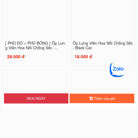
[ PHỦ ĐỎ + PHỦ BÓNG ] Ốp Lưn
Ốp Lưng Viền Hoa Nổi Chống Sốc
g Viền Hoa Nổi Chống Sốc -...
- Black Cat
28.000 đ
18.000 đ
MUA NGAY
Thêm vào giỏ
Ốp Lưng Viền Hoa Nổi Chống Sốc
- Shin Cutee
18.000 đ