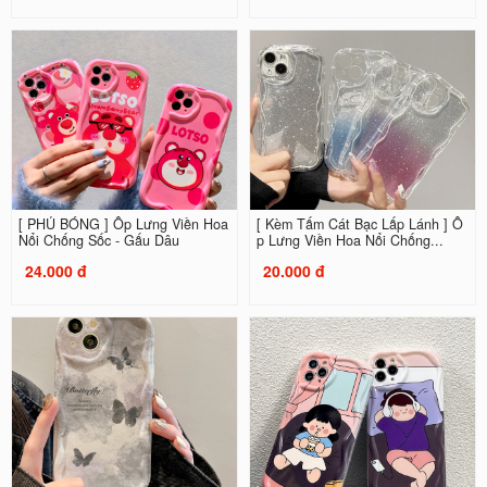
[ PHỦ BÓNG ] Ốp Lưng Viền Hoa
[ Kèm Tấm Cát Bạc Lấp Lánh ] Ố
Nổi Chống Sốc - Gấu Dâu
p Lưng Viền Hoa Nổi Chống...
24.000 đ
20.000 đ