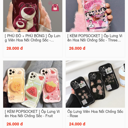
[ PHỦ ĐỎ + PHỦ BÓNG ] Ốp Lưn
[ KÈM POPSOCKET ] Ốp Lưng Vi
g Viền Hoa Nổi Chống Sốc -...
ền Hoa Nổi Chống Sốc - Three...
28.000 đ
26.000 đ
[ KÈM POPSOCKET ] Ốp Lưng Vi
Ốp Lưng Viền Hoa Nổi Chống Sốc
ền Hoa Nổi Chống Sốc - Fruit
- Rose
26.000 đ
24.000 đ