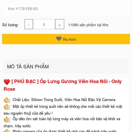
Vivo Y17S/Y28-5G
-
+
Số lượng:
11090 sản phẩm tại kho
Yêu thích
MÔ TẢ SẢN PHẨM
[ PHỦ BẠC ] Ốp Lưng Gương Viền Hoa Nổi - Only
Rose
Chất Liệu: Silicon Trong Suốt, Viền Hoa Nổi Bảo Vệ Camera.
Mặt ốp thiết kế trong suốt nên sẽ không che mất các thiết kế mặt
sau nguyên thuỷ của dế yêu !
Ốp dẻo ôm sát toàn bộ lưng máy và viền hoa nổi bảo vệ khỏi va
chạm, trầy xước.
Phần camera của ốp được thiết kế nhô cao để tránh trầy xước