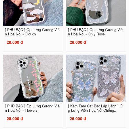
[ PHỦ BẠC ] Ốp Lưng Gương Viề
[ PHỦ BẠC ] Ốp Lưng Gương Viề
n Hoa Nổi - Cloudy
n Hoa Nổi - Only Rose
28.000 đ
28.000 đ
[ PHỦ BẠC ] Ốp Lưng Gương Viề
[ Kèm Tấm Cát Bạc Lấp Lánh ] Ố
n Hoa Nổi - Flowers
p Lưng Viền Hoa Nổi Chống...
28.000 đ
26.000 đ