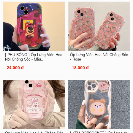
[ PHỦ BÓNG ] Ốp Lưng Viền Hoa
Ốp Lưng Viền Hoa Nổi Chống Sốc
Nổi Chống Sốc - Mẫu...
- Rose
24.000 đ
18.000 đ