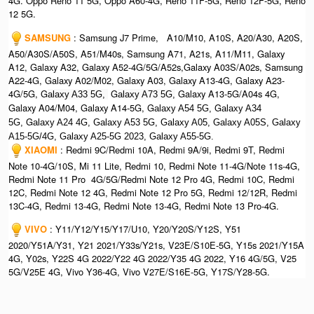
4G. Oppo Reno 11 5G, Oppo A60-4G, Reno 11F-5G, Reno 12F-5G, Reno
12 5G.
SAMSUNG
: Samsung J7 Prime, A10/M10, A10S, A20/A30, A20S,
A50/A30S/A50S, A51/M40s, Samsung A71, A21s, A11/M11, Galaxy
A12, Galaxy A32, Galaxy A52-4G/5G/A52s,Galaxy A03S/A02s, Samsung
A22-4G, Galaxy A02/M02, Galaxy A03, Galaxy A13-4G, Galaxy A23-
4G/5G, G
G
Galaxy A13-5G/A04s 4G,
alaxy A33 5G,
alaxy A73 5G,
Galaxy A04/M04, Galaxy A14-5G, G
G
alaxy A54 5G,
alaxy A34
G
5G,
alaxy A24 4G, Galaxy A53 5G, Galaxy A05, Galaxy A05S, Galaxy
A15-5G/4G, G
alaxy A25-5G 2023, Galaxy A55-5G.
XIAOMI
: Redmi 9C/Redmi 10A, Redmi 9A/9i, Redmi 9T, Redmi
Note 10-4G/10S, Mi 11 Lite, Redmi 10, Redmi Note 11-4G/Note 11s-4G,
Redmi Note 11 Pro 4G/5G/Redmi Note 12 Pro 4G, Redmi 10C, Redmi
12C, Redmi Note 12 4G, Redmi Note 12 Pro 5G, Redmi 12/12R, Redmi
13C-4G, Redmi 13-4G, Redmi Note 13-4G, Redmi Note 13 Pro-4G.
VIVO
: Y11/Y12/Y15/Y17/U10, Y20/Y20S/Y12S, Y51
2020/Y51A/Y31, Y21 2021/Y33s/Y21s, V23E/S10E-5G, Y15s 2021/Y15A
4G, Y02s, Y22S 4G 2022/Y22 4G 2022/Y35 4G 2022, Y16 4G/5G, V25
5G/V25E 4G, Vivo Y36-4G, Vivo V27E/S16E-5G, Y17S/Y28-5G.