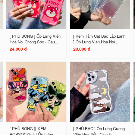
[ PHỦ BÓNG ] Ốp Lưng Viền
[ Kèm Tấm Cát Bạc Lấp Lánh
Hoa Nổi Chống Sốc - Gấu...
] Ốp Lưng Viền Hoa Nổi...
24.000 đ
20.000 đ
[ PHỦ BÓNG ][ KÈM
[ PHỦ BẠC ] Ốp Lưng Gương
POPSOCKET ] Ốp Lưng...
Viền Hoa Nổi - Cloudy