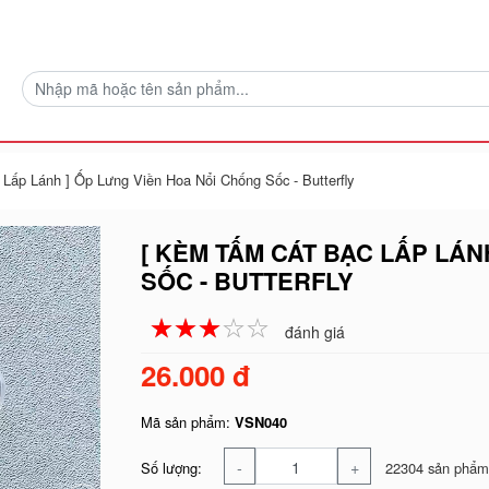
Lấp Lánh ] Ốp Lưng Viền Hoa Nổi Chống Sốc - Butterfly
[ KÈM TẤM CÁT BẠC LẤP LÁN
SỐC - BUTTERFLY
☆
★
☆
★
☆
★
☆
★
☆
★
đánh giá
26.000 đ
Mã sản phẩm:
VSN040
-
+
Số lượng:
22304 sản phẩm 