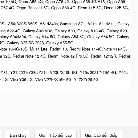
Oppo A58-4G, Oppo A78-4G, Oppo A38-4G/A18, Oppo A98-
me 10-5G,
 C67 4G. Oppo Reno 11 5G, Oppo A60-4G, Reno 11F-5G, Reno 12F-5G,
0S, A50/A30S/A50S, A51/M40s, Samsung A71, A21s, A11/M11, Galaxy
ng A22-4G, Galaxy A02/M02, Galaxy A03, Galaxy A13-4G, Galaxy A23-
laxy A04/M04, Galaxy A14-5G, G
G
G
alaxy A54 5G,
alaxy A34 5G,
alaxy
4G, G
alaxy A25-5G 2023, Galaxy A55-5G.
ote 10-4G/10S, Mi 11 Lite, Redmi 10, Redmi Note 11-4G/Note 11s-4G,
i 12C, Redmi Note 12 4G, Redmi Note 12 Pro 5G, Redmi 12/12R, Redmi
/Y31, Y21 2021/Y33s/Y21s, V23E/S10E-5G, Y15s 2021/Y15A 4G, Y02s,
 4G, Vivo Y36-4G, Vivo V27E/S16E-5G, Y17S/Y28-5G.
Bán chạy
Giá: Thấp đến cao
Giá: Cao đến thấp