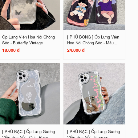
Ốp Lưng Viền Hoa Nổi Chống
[ PHỦ BÓNG ] Ốp Lưng Viền
Sốc - Butterfly Vintage
Hoa Nổi Chống Sốc - Mẫu...
18.000 đ
24.000 đ
[ PHỦ BẠC ] Ốp Lưng Gương
[ PHỦ BẠC ] Ốp Lưng Gương
Viền Hoa Nổi - Only Rose
Viền Hoa Nổi - Flowers