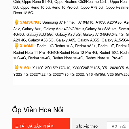
C55, O
ppo Reno 8T-4G, Oppo Realme C53/Realme C51 , Oppo Real
5G, Oppo Reno 10 5G/Reno 10 Pro-5G, Oppo A79 5G, Oppo Realme
Reno 12 5G.
SAMSUNG
: Samsung J7 Prime, A10/M10, A10S, A20/A30, A2
A12, Galaxy A32, Galaxy A52-4G/5G/A52s,Galaxy A03S/A02s, Samsu
4G/5G, G
G
Galaxy A13-5G/A04s 4G, Ga
alaxy A33 5G,
alaxy A73 5G,
A24 4G, Galaxy A53 5G, Galaxy A05, Galaxy A05S, Galaxy A15-5G/
XIAOMI
: Redmi 9C/Redmi 10A, Redmi 9A/9i, Redmi 9T, Redmi N
Redmi Note 11 Pro 4G/5G/Redmi Note 12 Pro 4G, Redmi 10C, Redm
13C-4G, Redmi 13-4G, Redmi Note 13-4G, Redmi Note 13 Pro-4G.
VIVO
: Y11/Y12/Y15/Y17/U10, Y20/Y20S/Y12S, Y51 2020/Y51A
Y22S 4G 2022/Y22 4G 2022/Y35 4G 2022, Y16 4G/5G, V25 5G/V25E
Ốp Viền Hoa Nổi
TẤT CẢ SẢN PHẨM
Sắp xếp theo
Mới nhất