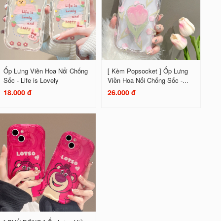
Ốp Lưng Viền Hoa Nổi Chống
[ Kèm Popsocket ] Ốp Lưng
Sốc - Life is Lovely
Viền Hoa Nổi Chống Sốc -...
18.000 đ
26.000 đ