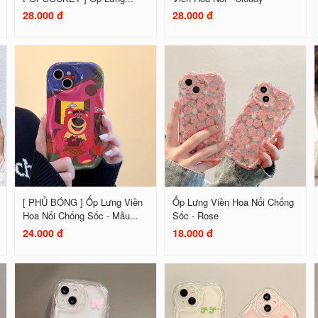
28.000 đ
28.000 đ
[ PHỦ BÓNG ] Ốp Lưng Viền
Ốp Lưng Viền Hoa Nổi Chống
Hoa Nổi Chống Sốc - Mẫu...
Sốc - Rose
24.000 đ
18.000 đ