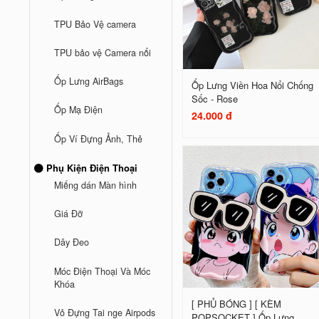
TPU Bảo Vệ camera
TPU bảo vệ Camera nổi
Ốp Lưng AirBags
Ốp Lưng Viền Hoa Nổi Chống
Sốc - Rose
Ốp Mạ Điện
24.000 đ
Ốp Ví Đựng Ảnh, Thẻ
Phụ Kiện Điện Thoại
Miếng dán Màn hình
Giá Đỡ
Dây Đeo
Móc Điện Thoại Và Móc
Khóa
[ PHỦ BÓNG ] [ KÈM
Vỏ Đựng Tai nge Airpods
POPSOCKET ] Ốp Lưng...