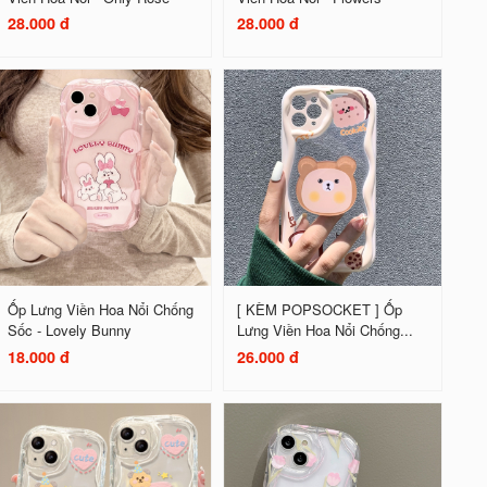
28.000 đ
28.000 đ
Ốp Lưng Viền Hoa Nổi Chống
[ KÈM POPSOCKET ] Ốp
Sốc - Lovely Bunny
Lưng Viền Hoa Nổi Chống...
18.000 đ
26.000 đ