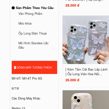
28.000 đ
Sản Phẩm Theo Yêu Cầu
Văn Phòng Phẩm
Móc khóa
Ốp Lưng Điện Thoại
Mô Hình Standee Lắc
Đầu
DÒNG MÁY TƯƠNG THÍCH
[ Kèm Tấm Cát Bạc Lấp Lánh
] Ốp Lưng Viền Hoa Nổi...
Mi14T/ Mi14T Pro 5G
26.000 đ
6/7/8
Các Dòng Máy Khác
Redmi 13