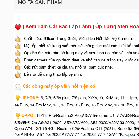
MÔ TẢ SẢN PHẨM
[ Kèm Tấm Cát Bạc Lấp Lánh ] Ốp Lưng Viền Hoa 
Chất Liệu: Silicon Trong Suốt, Viền Hoa Nổi Bảo Vệ Camera.
Mặt ốp thiết kế trong suốt nên sẽ không che mất các thiết kế mặt
Ốp dẻo ôm sát toàn bộ lưng máy và viền hoa nổi bảo vệ khỏi va 
Phần camera của ốp được thiết kế nhô cao để tránh trầy xước c
Các nút bấm thiết kế chuẩn, nhô ra, bấm cực nhẹ.
Bền và dễ dàng tháo lắp vệ sinh.
Các dòng máy ốp viền nổi hiện có:
IPHONE
: 6, 7/8, 6/6s plus, 7/8 plus, X/Xs, Xr, XsMax, 11, 11pr
14 Plus, 14 Pro Max, 15 , 15 Pro, 15 Plus, 15 Pro Max, 16, 16 Pro, 1
OPPO
: F9/F9 Pro/Real me2 Pro,A3s/A5/realme C1, A7/A5S/R
5/5s/5i/6i,Op A8/A31 2020, A52/A72/A92, A53 2020/A32/A33 2020,
Oppo A74-4G/F19-4G, Realme C20/Realme C11 (2021), Reno 6Z 5G
4G/A96-4G, A57-4G 2022/A77s/A77-4G 2022, A17-4G/A17K, Oppo R