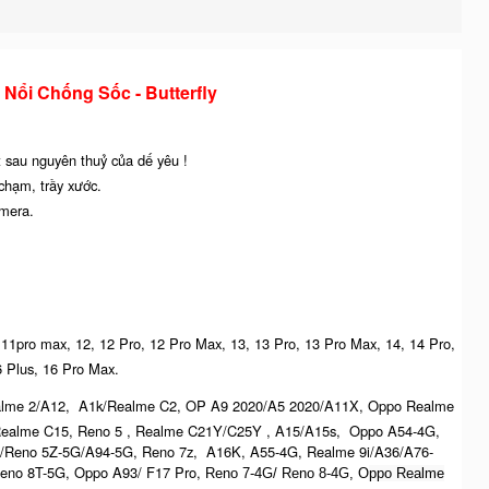
Nổi Chống Sốc - Butterfly
 sau nguyên thuỷ của dế yêu !
chạm, trầy xước.
amera.
o, 11pro max, 12, 12 Pro, 12 Pro Max, 13, 13 Pro, 13 Pro Max, 14, 14 Pro,
6 Plus, 16 Pro Max.
ealme 2/A12, A1k/Realme C2, OP A9 2020/A5 2020/A11X, Oppo Realme
 Realme C15, Reno 5 , Realme C21Y/C25Y , A15/A15s, Oppo A54-4G,
/Reno 5Z-5G/A94-5G, Reno 7z, A16K, A55-4G, Realme 9i/A36/A76-
eno 8T-5G, Oppo A93/ F17 Pro,
Reno 7-4G/ Reno 8-4G, O
ppo Realme