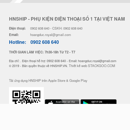
HNSHIP - PHỤ KIỆN ĐIỆN THOẠI SỐ 1 TẠI VIỆT NAM
Điện thoại:
0902 608 640 - CSKH: 0902 608 640
Email:
hoangduc.royal@gmail.com
Hotline:
0902 608 640
THỜI GIAN LÀM VIỆC: 7h30-18h Từ T2 - T7
Địa chỉ: . Điện thoại hỗ trợ: 0902 608 640 - Email: hoangduc.royal@gmail.com
Thiết kế web STACKGOO.COM
© 2019 - Bản quyền thuộc về HNSHIP.VN.
Tải ứng dụng HNSHIP trên Apple Store & Google Play