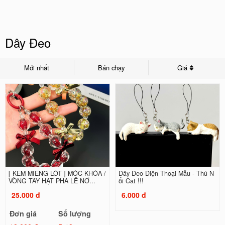
Dây Đeo
Mới nhất
Bán chạy
Giá
[ KÈM MIẾNG LÓT ] MÓC KHÓA /
Dây Đeo Điện Thoại Mẫu - Thú N
VÒNG TAY HẠT PHA LÊ NƠ...
ổi Cat !!!
25.000 đ
6.000 đ
Đơn giá
Số lượng