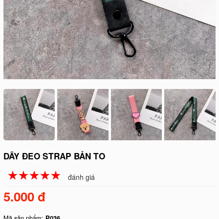
DÂY ĐEO STRAP BẢN TO
☆
★
☆
★
☆
★
☆
★
☆
★
đánh giá
5.000 đ
Mã sản phẩm:
P036