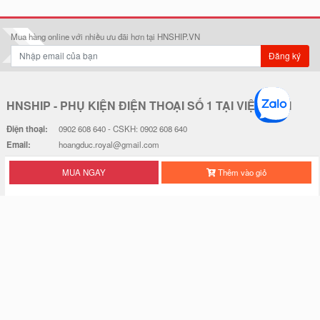
Mua hàng online với nhiều ưu đãi hơn tại HNSHIP.VN
Đăng ký
HNSHIP - PHỤ KIỆN ĐIỆN THOẠI SỐ 1 TẠI VIỆT NAM
Điện thoại:
0902 608 640 - CSKH: 0902 608 640
Email:
hoangduc.royal@gmail.com
Hotline:
0902 608 640
MUA NGAY
Thêm vào giỏ
THỜI GIAN LÀM VIỆC: 7h30-18h Từ T2 - T7
Tải ứng dụng HNSHIP trên Apple Store & Google Play
GIỚI THIỆU HNSHIP
Giới thiệu về HNSHIP