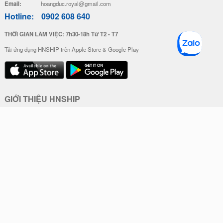
Email:
hoangduc.royal@gmail.com
Hotline:
0902 608 640
THỜI GIAN LÀM VIỆC: 7h30-18h Từ T2 - T7
Tải ứng dụng HNSHIP trên Apple Store & Google Play
GIỚI THIỆU HNSHIP
Giới thiệu về HNSHIP
Quy chế hoạt động
Chính sách bảo mật
Điều khoản sử dụng
Liên hệ HNSHIP
HỖ TRỢ KHÁCH HÀNG
Trung tâm trợ giúp
Hướng dẫn đặt mua hàng