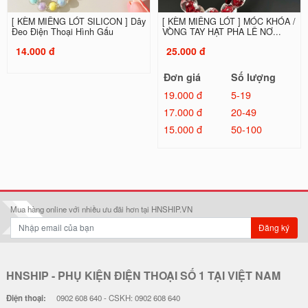
[ KÈM MIẾNG LÓT SILICON ] Dây
[ KÈM MIẾNG LÓT ] MÓC KHÓA /
Đeo Điện Thoại Hình Gấu
VÒNG TAY HẠT PHA LÊ NƠ...
14.000 đ
25.000 đ
Đơn giá
Số lượng
19.000 đ
5-19
17.000 đ
20-49
15.000 đ
50-100
Mua hàng online với nhiều ưu đãi hơn tại HNSHIP.VN
Đăng ký
HNSHIP - PHỤ KIỆN ĐIỆN THOẠI SỐ 1 TẠI VIỆT NAM
Điện thoại:
0902 608 640 - CSKH: 0902 608 640