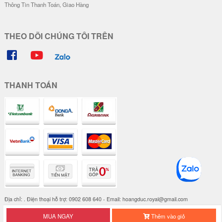
25.000 đ
Đơn giá
Số lượng
19.000 đ
5-19
17.000 đ
20-49
15.000 đ
50-100
Mua hàng online với nhiều ưu đãi hơn tại HNSHIP.VN
Đăng ký
HNSHIP - PHỤ KIỆN ĐIỆN THOẠI SỐ 1 TẠI VIỆT NAM
Điện thoại:
0902 608 640 - CSKH: 0902 608 640
Email:
hoangduc.royal@gmail.com
Hotline:
0902 608 640
MUA NGAY
Thêm vào giỏ