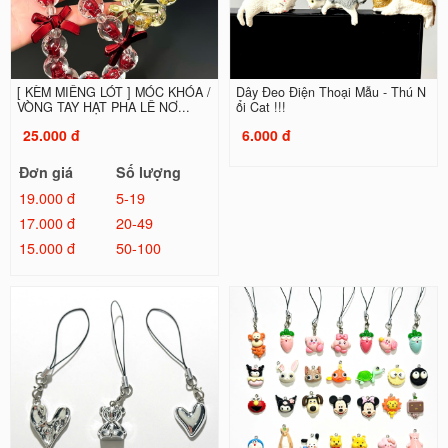
[ KÈM MIẾNG LÓT ] MÓC KHÓA /
Dây Đeo Điện Thoại Mẫu - Thú N
VÒNG TAY HẠT PHA LÊ NƠ...
ổi Cat !!!
25.000 đ
6.000 đ
Đơn giá
Số lượng
19.000 đ
5-19
17.000 đ
20-49
15.000 đ
50-100