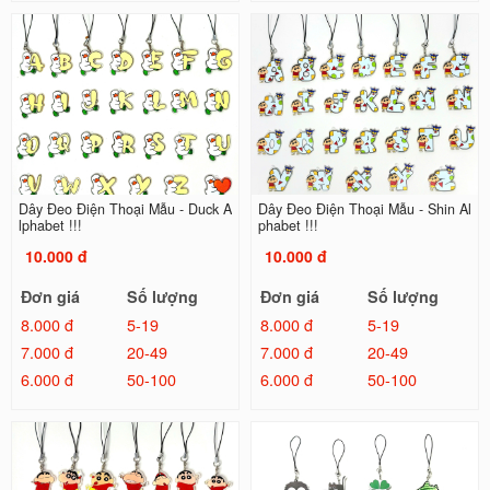
Dây Đeo Điện Thoại Mẫu - Duck A
Dây Đeo Điện Thoại Mẫu - Shin Al
lphabet !!!
phabet !!!
10.000 đ
10.000 đ
Đơn giá
Số lượng
Đơn giá
Số lượng
8.000 đ
5-19
8.000 đ
5-19
7.000 đ
20-49
7.000 đ
20-49
6.000 đ
50-100
6.000 đ
50-100