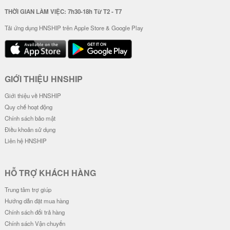
Dây Đeo Điện Thoại Mẫu - Heart
Dây Đeo Điện Thoại Mẫu - Thú N
and Bear !!!
ổi Cat !!!
6.000 đ
6.000 đ
[ KÈM MIẾNG LÓT ] MÓC KHÓA /
VÒNG TAY HẠT PHA LÊ NƠ...