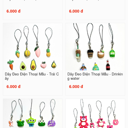
6.000 đ
6.000 đ
Dây Đeo Điện Thoại Mẫu - Trái C
Dây Đeo Điện Thoại Mẫu - Drinkin
ây
g water
6.000 đ
6.000 đ