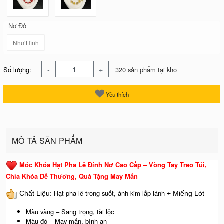
Nơ Đỏ
Như Hình
-
+
Số lượng:
320 sản phẩm tại kho
Yêu thích
MÔ TẢ SẢN PHẨM
Móc Khóa Hạt Pha Lê Đính Nơ Cao Cấp – Vòng Tay Treo Túi,
Chìa Khóa Dễ Thương, Quà Tặng May Mắn
Hạt pha lê trong suốt, ánh kim lấp lánh
Chất Liệu:
+ Miếng Lót
Màu vàng – Sang trọng, tài lộc
Màu đỏ – May mắn, bình an