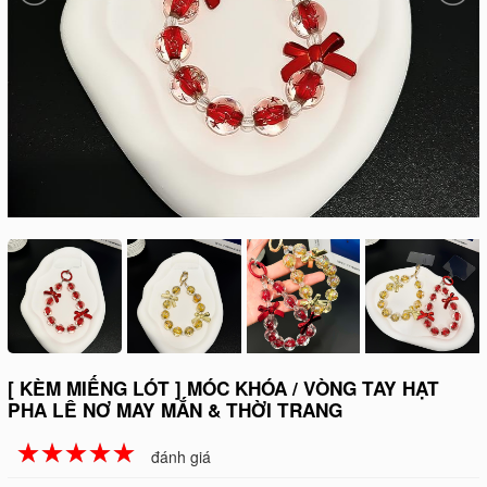
[ KÈM MIẾNG LÓT ] MÓC KHÓA / VÒNG TAY HẠT
PHA LÊ NƠ MAY MẮN & THỜI TRANG
☆
★
☆
★
☆
★
☆
★
☆
★
đánh giá